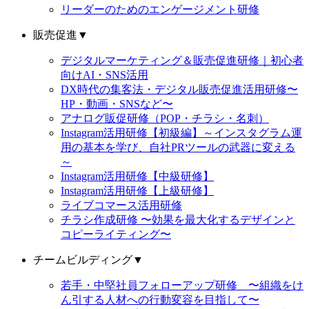
リーダーのためのエンゲージメント研修
販売促進
▼
デジタルマーケティング＆販売促進研修｜初心者
向けAI・SNS活用
DX時代の集客法・デジタル販売促進活用研修〜
HP・動画・SNSなど〜
アナログ販促研修（POP・チラシ・名刺）
Instagram活用研修【初級編】～インスタグラム運
用の基本を学び、自社PRツールの武器に変える
～
Instagram活用研修【中級研修】
Instagram活用研修【上級研修】
ライブコマース活用研修
チラシ作成研修 〜効果を最大化するデザインと
コピーライティング〜
チームビルディング
▼
若手・中堅社員フォローアップ研修 〜組織をけ
ん引する人材への行動変容を目指して〜