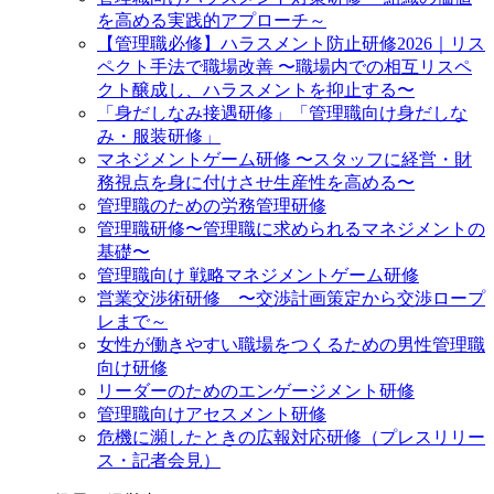
を高める実践的アプローチ～
【管理職必修】ハラスメント防止研修2026｜リス
ペクト手法で職場改善 〜職場内での相互リスペ
クト醸成し、ハラスメントを抑止する〜
「身だしなみ接遇研修」「管理職向け身だしな
み・服装研修」
マネジメントゲーム研修 〜スタッフに経営・財
務視点を身に付けさせ生産性を高める〜
管理職のための労務管理研修
管理職研修〜管理職に求められるマネジメントの
基礎〜
管理職向け 戦略マネジメントゲーム研修
営業交渉術研修 〜交渉計画策定から交渉ロープ
レまで～
女性が働きやすい職場をつくるための男性管理職
向け研修
リーダーのためのエンゲージメント研修
管理職向けアセスメント研修
危機に瀕したときの広報対応研修（プレスリリー
ス・記者会見）