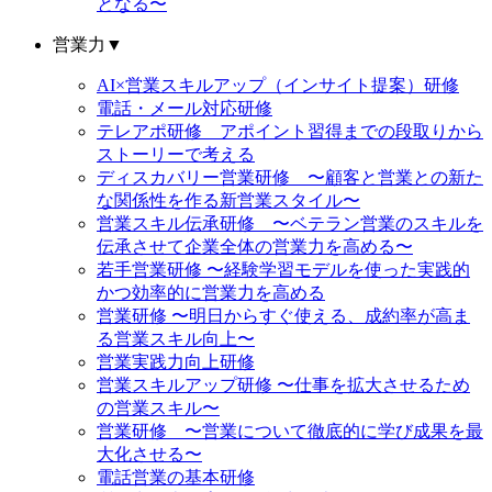
となる〜
営業力
▼
AI×営業スキルアップ（インサイト提案）研修
電話・メール対応研修
テレアポ研修 アポイント習得までの段取りから
ストーリーで考える
ディスカバリー営業研修 〜顧客と営業との新た
な関係性を作る新営業スタイル〜
営業スキル伝承研修 〜ベテラン営業のスキルを
伝承させて企業全体の営業力を高める〜
若手営業研修 〜経験学習モデルを使った実践的
かつ効率的に営業力を高める
営業研修 〜明日からすぐ使える、成約率が高ま
る営業スキル向上〜
営業実践力向上研修
営業スキルアップ研修 〜仕事を拡大させるため
の営業スキル〜
営業研修 〜営業について徹底的に学び成果を最
大化させる〜
電話営業の基本研修