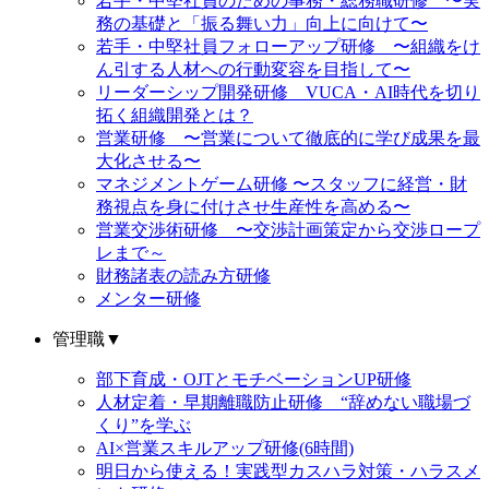
若手・中堅社員のための事務・総務職研修 〜実
務の基礎と「振る舞い力」向上に向けて〜
若手・中堅社員フォローアップ研修 〜組織をけ
ん引する人材への行動変容を目指して〜
リーダーシップ開発研修 VUCA・AI時代を切り
拓く組織開発とは？
営業研修 〜営業について徹底的に学び成果を最
大化させる〜
マネジメントゲーム研修 〜スタッフに経営・財
務視点を身に付けさせ生産性を高める〜
営業交渉術研修 〜交渉計画策定から交渉ロープ
レまで～
財務諸表の読み方研修
メンター研修
管理職
▼
部下育成・OJTとモチベーションUP研修
人材定着・早期離職防止研修 “辞めない職場づ
くり”を学ぶ
AI×営業スキルアップ研修(6時間)
明日から使える！実践型カスハラ対策・ハラスメ