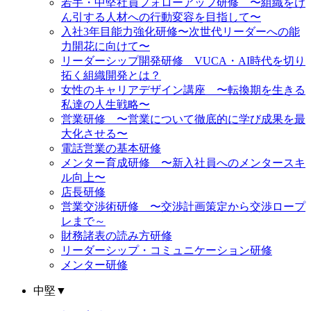
若手・中堅社員フォローアップ研修 〜組織をけ
ん引する人材への行動変容を目指して〜
入社3年目能力強化研修〜次世代リーダーへの能
力開花に向けて〜
リーダーシップ開発研修 VUCA・AI時代を切り
拓く組織開発とは？
女性のキャリアデザイン講座 〜転換期を生きる
私達の人生戦略〜
営業研修 〜営業について徹底的に学び成果を最
大化させる〜
電話営業の基本研修
メンター育成研修 〜新入社員へのメンタースキ
ル向上〜
店長研修
営業交渉術研修 〜交渉計画策定から交渉ロープ
レまで～
財務諸表の読み方研修
リーダーシップ・コミュニケーション研修
メンター研修
中堅
▼