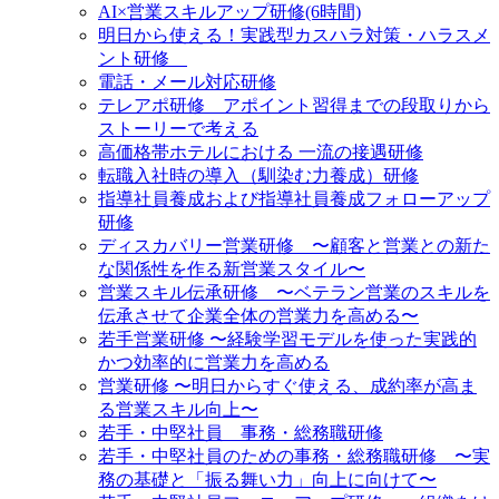
AI×営業スキルアップ研修(6時間)
明日から使える！実践型カスハラ対策・ハラスメ
ント研修
電話・メール対応研修
テレアポ研修 アポイント習得までの段取りから
ストーリーで考える
高価格帯ホテルにおける 一流の接遇研修
転職入社時の導入（馴染む力養成）研修
指導社員養成および指導社員養成フォローアップ
研修
ディスカバリー営業研修 〜顧客と営業との新た
な関係性を作る新営業スタイル〜
営業スキル伝承研修 〜ベテラン営業のスキルを
伝承させて企業全体の営業力を高める〜
若手営業研修 〜経験学習モデルを使った実践的
かつ効率的に営業力を高める
営業研修 〜明日からすぐ使える、成約率が高ま
る営業スキル向上〜
若手・中堅社員 事務・総務職研修
若手・中堅社員のための事務・総務職研修 〜実
務の基礎と「振る舞い力」向上に向けて〜