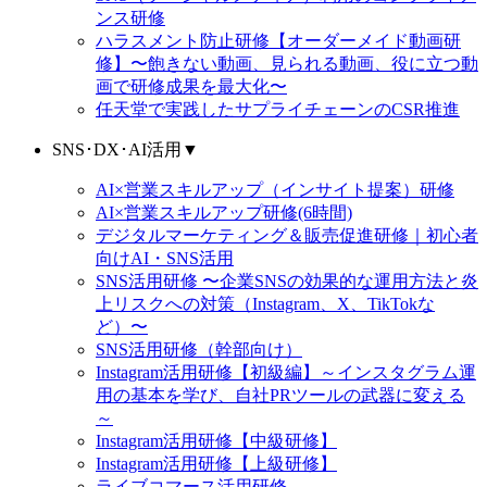
ンス研修
ハラスメント防止研修【オーダーメイド動画研
修】〜飽きない動画、見られる動画、役に立つ動
画で研修成果を最大化〜
任天堂で実践したサプライチェーンのCSR推進
SNS･DX･AI活用
▼
AI×営業スキルアップ（インサイト提案）研修
AI×営業スキルアップ研修(6時間)
デジタルマーケティング＆販売促進研修｜初心者
向けAI・SNS活用
SNS活用研修 〜企業SNSの効果的な運用方法と炎
上リスクへの対策（Instagram、X、TikTokな
ど）〜
SNS活用研修（幹部向け）
Instagram活用研修【初級編】～インスタグラム運
用の基本を学び、自社PRツールの武器に変える
～
Instagram活用研修【中級研修】
Instagram活用研修【上級研修】
ライブコマース活用研修