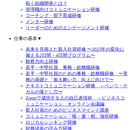
拓く組織開発とは？
管理職向けコミュニケーション研修
コーチング・部下育成研修
メンター研修
リーダーのためのエンゲージメント研修
仕事の基本
▼
未来を見据えた新入社員研修 〜2025年の変化に
備える2日間・4日間プログラム〜
観察力向上研修
若手・中堅社員 事務・総務職研修
若手・中堅社員のための事務・総務職研修 〜実
務の基礎と「振る舞い力」向上に向けて〜
テキストコミュニケーション研修 ～ベンリ・テ
ガルの落とし穴〜
Zoomで成功する人の自己表現術 ～ビジネスコ
ミュニケーション、オンライン会議編
新入社員のためのビジネスマインド講座
コミュニケーション「報・連・相」強化研修
ロジカルシンキング研修
財務諸表の読み方研修