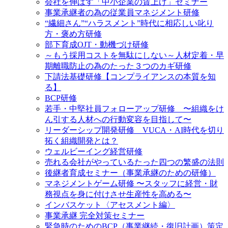
会社を伸ばす「中小企業の賃上げ」セミナー
事業承継者の為の従業員マネジメント研修
“繊細さん”“ハラスメント”時代に相応しい叱り
方・褒め方研修
部下育成OJT・動機づけ研修
～もう採用コストを無駄にしない～人材定着・早
期離職防止の為のたった３つのカギ研修
下請法基礎研修【コンプライアンスの本質を知
る】
BCP研修
若手・中堅社員フォローアップ研修 〜組織をけ
ん引する人材への行動変容を目指して〜
リーダーシップ開発研修 VUCA・AI時代を切り
拓く組織開発とは？
ウェルビーイング経営研修
売れる会社がやっているたった四つの繁盛の法則
後継者育成セミナー（事業承継のための研修）
マネジメントゲーム研修 〜スタッフに経営・財
務視点を身に付けさせ生産性を高める〜
インバスケット〈アセスメント編〉
事業承継 完全対策セミナー
緊急時のためのBCP（事業継続・復旧計画）策定