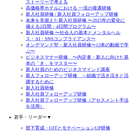
ストーリーで考える
高価格帯ホテルにおける 一流の接遇研修
新入社員研修 / 新入社員フォローアップ研修
未来を見据えた新入社員研修 〜2025年の変化に
備える2日間・4日間プログラム〜
新入社員研修 〜社会人の基本とメンタルヘル
ス・AI・SNSコンプライアンス〜
オンデマンド型・新入社員研修〜13本の動画で学
ぶ〜
ビジネスマナー研修 〜内定者・新人に向けた基
本の「き」をマスター〜
新入社員のためのビジネスマインド講座
新人フォローアップ研修 ～組織で活き活きと活
躍するために
新入社員研修
新入社員フォローアップ研修
新入社員フォローアップ研修（アセスメント手法
を活用）
若手・リーダー
▼
部下育成・OJTとモチベーションUP研修