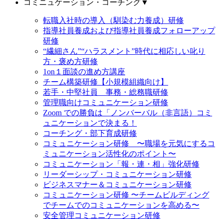
コミニュケーション・コーチング
▼
転職入社時の導入（馴染む力養成）研修
指導社員養成および指導社員養成フォローアップ
研修
“繊細さん”“ハラスメント”時代に相応しい叱り
方・褒め方研修
1on１面談の進め方講座
チーム構築研修【小規模組織向け】
若手・中堅社員 事務・総務職研修
管理職向けコミュニケーション研修
Zoom での勝負は「ノンバーバル（非言語）コミ
ュニケーションで決まる！
コーチング・部下育成研修
コミュニケーション研修 〜職場を元気にするコ
ミュニケーション活性化のポイント〜
コミュニケーション「報・連・相」強化研修
リーダーシップ・コミュニケーション研修
ビジネスマナー＆コミュニケーション研修
コミュニケーション研修 〜チームビルディング
でチームでのコミュニケーションを高める〜
安全管理コミュニケーション研修