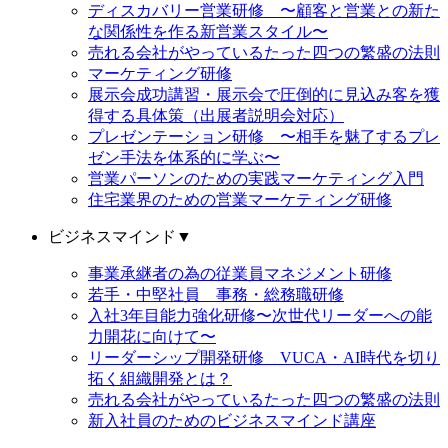
ディスカバリー営業研修 〜顧客と営業との新た
な関係性を作る新営業スタイル〜
売れる会社がやっているたった四つの繁盛の法則
マーケティング研修
展示会成功講習・展示会で圧倒的に見込み客を獲
得する具体策（出展者説明会対応）
プレゼンテーション研修 〜相手を魅了するプレ
ゼン手法を体系的に学ぶ〜
営業パーソンのための実践マーケティング入門
住宅業界のための営業マーケティング研修
ビジネスマインド
▼
事業承継者の為の従業員マネジメント研修
若手・中堅社員 事務・総務職研修
入社3年目能力強化研修〜次世代リーダーへの能
力開花に向けて〜
リーダーシップ開発研修 VUCA・AI時代を切り
拓く組織開発とは？
売れる会社がやっているたった四つの繁盛の法則
新入社員のためのビジネスマインド講座