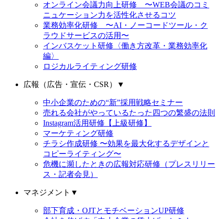
オンライン会議力向上研修 〜WEB会議のコミ
ニュケーション力を活性化させるコツ
業務効率化研修 〜AI・ノーコードツール・ク
ラウドサービスの活用〜
インバスケット研修〈働き方改革・業務効率化
編〉
ロジカルライティング研修
広報（広告・宣伝・CSR）
▼
中小企業のための“新”採用戦略セミナー
売れる会社がやっているたった四つの繁盛の法則
Instagram活用研修【上級研修】
マーケティング研修
チラシ作成研修 〜効果を最大化するデザインと
コピーライティング〜
危機に瀕したときの広報対応研修（プレスリリー
ス・記者会見）
マネジメント
▼
部下育成・OJTとモチベーションUP研修