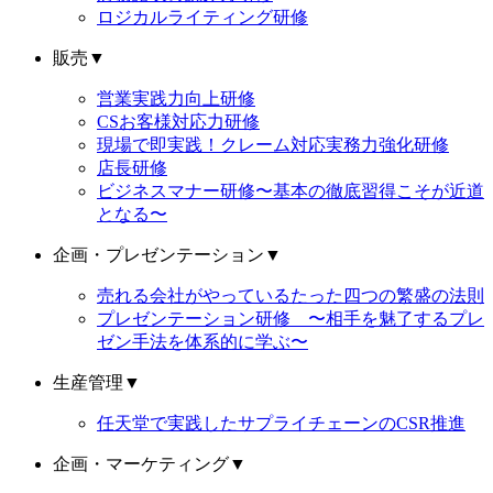
ロジカルライティング研修
販売
▼
営業実践力向上研修
CSお客様対応力研修
現場で即実践！クレーム対応実務力強化研修
店長研修
ビジネスマナー研修〜基本の徹底習得こそが近道
となる〜
企画・プレゼンテーション
▼
売れる会社がやっているたった四つの繁盛の法則
プレゼンテーション研修 〜相手を魅了するプレ
ゼン手法を体系的に学ぶ〜
生産管理
▼
任天堂で実践したサプライチェーンのCSR推進
企画・マーケティング
▼