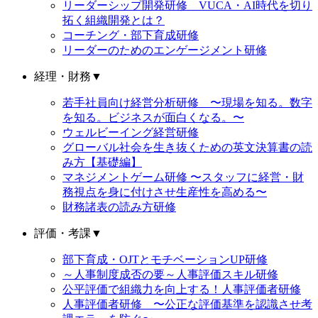
リーダーシップ開発研修 VUCA・AI時代を切り
拓く組織開発とは？
コーチング・部下育成研修
リーダーのためのエンゲージメント研修
経理・財務
▼
若手社員向け経営分析研修 〜現場を知る。数字
を知る。ビジネスが面白くなる。〜
ウェルビーイング経営研修
グローバル社会を生き抜くための英文決算書の読
み方【基礎編】
マネジメントゲーム研修 〜スタッフに経営・財
務視点を身に付けさせ生産性を高める〜
財務諸表の読み方研修
評価・考課
▼
部下育成・OJTとモチベーションUP研修
～人事制度成否の要～人事評価スキル研修
公平評価で組織力を向上する！人事評価者研修
人事評価者研修 〜公正な評価基準を認識させ考