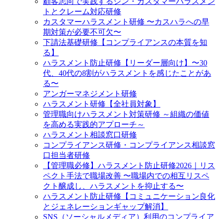
顧客志向で実践するシン・カスタマーハラスメン
トとクレーム対応研修
カスタマーハラスメント研修 〜カスハラへの早
期対策が必要不可欠〜
下請法基礎研修【コンプライアンスの本質を知
る】
ハラスメント防止研修【リーダー層向け】〜30
代、40代の8割がハラスメントを感じたことがあ
る〜
アンガーマネジメント研修
ハラスメント研修【全社員対象】
管理職向けハラスメント対策研修 ～組織の価値
を高める実践的アプローチ～
ハラスメント相談窓口研修
コンプライアンス研修・コンプライアンス相談窓
口担当者研修
【管理職必修】ハラスメント防止研修2026｜リス
ペクト手法で職場改善 〜職場内での相互リスペ
クト醸成し、ハラスメントを抑止する〜
ハラスメント防止研修【コミュニケーション良化
とジェネレーションギャップ解消】
SNS（ソーシャルメディア）利用のコンプライア