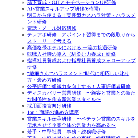
部下育成・OJTとモチベーションUP研修
AI×営業スキルアップ研修(6時間)
明日から使える！実践型カスハラ対策・ハラスメ
ント研修
電話・メール対応研修
テレアポ研修 アポイント習得までの段取りから
ストーリーで考える
高価格帯ホテルにおける 一流の接遇研修
転職入社時の導入（馴染む力養成）研修
指導社員養成および指導社員養成フォローアップ
研修
“繊細さん”“ハラスメント”時代に相応しい叱り
方・褒め方研修
公平評価で組織力を向上する！人事評価者研修
ディスカバリー営業研修 〜顧客と営業との新た
な関係性を作る新営業スタイル〜
採用面接官向け研修
1on１面談の進め方講座
営業スキル伝承研修 〜ベテラン営業のスキルを
伝承させて企業全体の営業力を高める〜
若手・中堅社員 事務・総務職研修