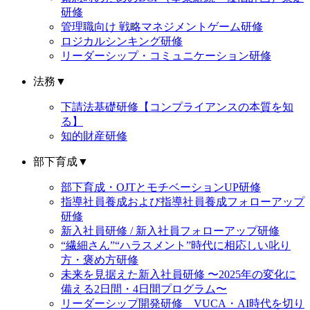
研修
管理職向け 戦略マネジメントゲーム研修
ロジカルシンキング研修
リーダーシップ・コミュニケーション研修
法務
▼
下請法基礎研修【コンプライアンスの本質を知
る】
知的財産研修
部下育成
▼
部下育成・OJTとモチベーションUP研修
指導社員養成および指導社員養成フォローアップ
研修
新入社員研修 / 新入社員フォローアップ研修
“繊細さん”“ハラスメント”時代に相応しい叱り
方・褒め方研修
未来を見据えた新入社員研修 〜2025年の変化に
備える2日間・4日間プログラム〜
リーダーシップ開発研修 VUCA・AI時代を切り