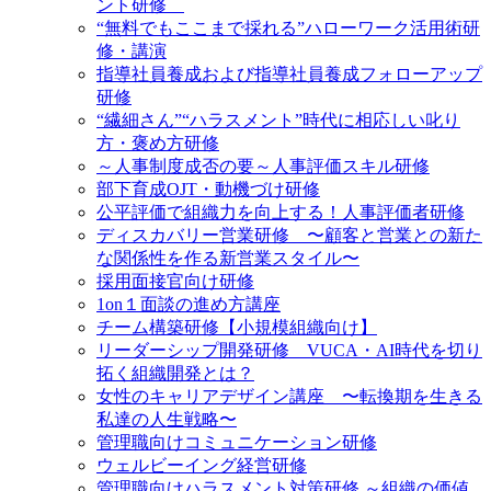
ント研修
“無料でもここまで採れる”ハローワーク活用術研
修・講演
指導社員養成および指導社員養成フォローアップ
研修
“繊細さん”“ハラスメント”時代に相応しい叱り
方・褒め方研修
～人事制度成否の要～人事評価スキル研修
部下育成OJT・動機づけ研修
公平評価で組織力を向上する！人事評価者研修
ディスカバリー営業研修 〜顧客と営業との新た
な関係性を作る新営業スタイル〜
採用面接官向け研修
1on１面談の進め方講座
チーム構築研修【小規模組織向け】
リーダーシップ開発研修 VUCA・AI時代を切り
拓く組織開発とは？
女性のキャリアデザイン講座 〜転換期を生きる
私達の人生戦略〜
管理職向けコミュニケーション研修
ウェルビーイング経営研修
管理職向けハラスメント対策研修 ～組織の価値