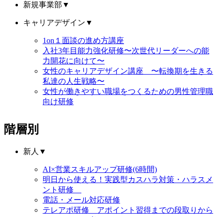
新規事業部
▼
キャリアデザイン
▼
1on１面談の進め方講座
入社3年目能力強化研修〜次世代リーダーへの能
力開花に向けて〜
女性のキャリアデザイン講座 〜転換期を生きる
私達の人生戦略〜
女性が働きやすい職場をつくるための男性管理職
向け研修
階層別
新人
▼
AI×営業スキルアップ研修(6時間)
明日から使える！実践型カスハラ対策・ハラスメ
ント研修
電話・メール対応研修
テレアポ研修 アポイント習得までの段取りから