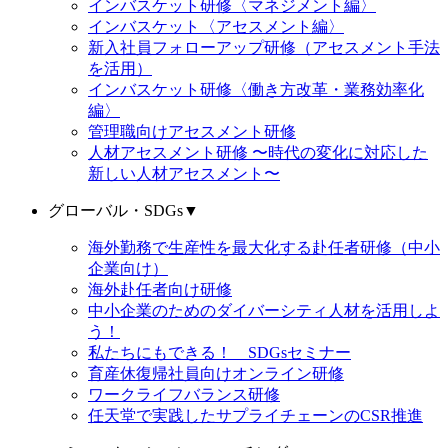
インバスケット研修〈マネジメント編〉
インバスケット〈アセスメント編〉
新入社員フォローアップ研修（アセスメント手法
を活用）
インバスケット研修〈働き方改革・業務効率化
編〉
管理職向けアセスメント研修
人材アセスメント研修 〜時代の変化に対応した
新しい人材アセスメント〜
グローバル・SDGs
▼
海外勤務で生産性を最大化する赴任者研修（中小
企業向け）
海外赴任者向け研修
中小企業のためのダイバーシティ人材を活用しよ
う！
私たちにもできる！ SDGsセミナー
育産休復帰社員向けオンライン研修
ワークライフバランス研修
任天堂で実践したサプライチェーンのCSR推進