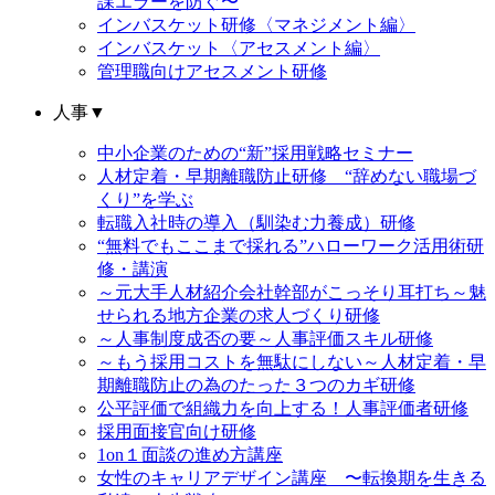
課エラーを防ぐ〜
インバスケット研修〈マネジメント編〉
インバスケット〈アセスメント編〉
管理職向けアセスメント研修
人事
▼
中小企業のための“新”採用戦略セミナー
人材定着・早期離職防止研修 “辞めない職場づ
くり”を学ぶ
転職入社時の導入（馴染む力養成）研修
“無料でもここまで採れる”ハローワーク活用術研
修・講演
～元大手人材紹介会社幹部がこっそり耳打ち～魅
せられる地方企業の求人づくり研修
～人事制度成否の要～人事評価スキル研修
～もう採用コストを無駄にしない～人材定着・早
期離職防止の為のたった３つのカギ研修
公平評価で組織力を向上する！人事評価者研修
採用面接官向け研修
1on１面談の進め方講座
女性のキャリアデザイン講座 〜転換期を生きる