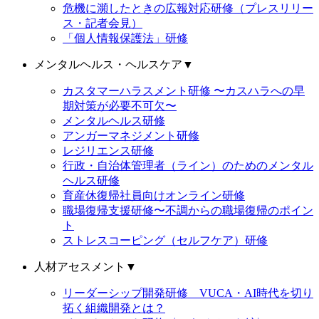
危機に瀕したときの広報対応研修（プレスリリー
ス・記者会見）
「個人情報保護法」研修
メンタルヘルス・ヘルスケア
▼
カスタマーハラスメント研修 〜カスハラへの早
期対策が必要不可欠〜
メンタルヘルス研修
アンガーマネジメント研修
レジリエンス研修
行政・自治体管理者（ライン）のためのメンタル
ヘルス研修
育産休復帰社員向けオンライン研修
職場復帰支援研修〜不調からの職場復帰のポイン
ト
ストレスコーピング（セルフケア）研修
人材アセスメント
▼
リーダーシップ開発研修 VUCA・AI時代を切り
拓く組織開発とは？