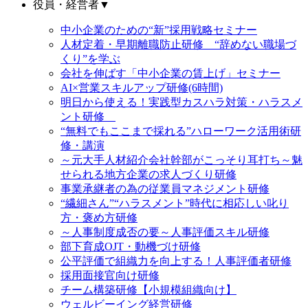
役員・経営者
▼
中小企業のための“新”採用戦略セミナー
人材定着・早期離職防止研修 “辞めない職場づ
くり”を学ぶ
会社を伸ばす「中小企業の賃上げ」セミナー
AI×営業スキルアップ研修(6時間)
明日から使える！実践型カスハラ対策・ハラスメ
ント研修
“無料でもここまで採れる”ハローワーク活用術研
修・講演
～元大手人材紹介会社幹部がこっそり耳打ち～魅
せられる地方企業の求人づくり研修
事業承継者の為の従業員マネジメント研修
“繊細さん”“ハラスメント”時代に相応しい叱り
方・褒め方研修
～人事制度成否の要～人事評価スキル研修
部下育成OJT・動機づけ研修
公平評価で組織力を向上する！人事評価者研修
採用面接官向け研修
チーム構築研修【小規模組織向け】
ウェルビーイング経営研修