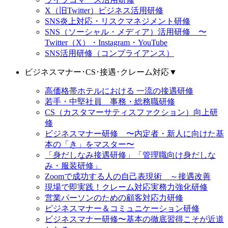
X（旧Twitter）ビジネス活用研修
SNS炎上対応・リスクマネジメント研修
SNS（ソーシャル・メディア）活用研修 〜
Twitter（X）・Instagram・YouTube
SNS活用研修（コンプライアンス）
ビジネスマナー･CS･接遇･クレーム対応
▼
高価格帯ホテルにおける 一流の接遇研修
若手・中堅社員 事務・総務職研修
CS（カスタマーサティスファクション）向上研
修
ビジネスマナー研修 〜内定者・新人に向けた基
本の「き」をマスター〜
「身だしなみ接遇研修」「管理職向け身だしな
み・服装研修」
Zoomで成功する人の自己表現術 ～接遇改善
現場で即実践！クレーム対応実務力強化研修
営業パーソンのための顧客対応力研修
ビジネスマナー＆コミュニケーション研修
ビジネスマナー研修〜基本の徹底習得こそが近道