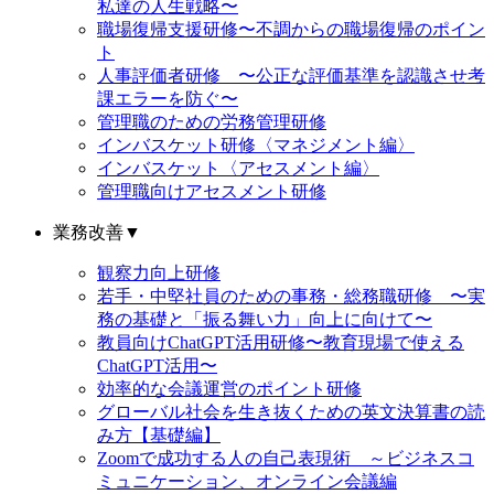
私達の人生戦略〜
職場復帰支援研修〜不調からの職場復帰のポイン
ト
人事評価者研修 〜公正な評価基準を認識させ考
課エラーを防ぐ〜
管理職のための労務管理研修
インバスケット研修〈マネジメント編〉
インバスケット〈アセスメント編〉
管理職向けアセスメント研修
業務改善
▼
観察力向上研修
若手・中堅社員のための事務・総務職研修 〜実
務の基礎と「振る舞い力」向上に向けて〜
教員向けChatGPT活用研修〜教育現場で使える
ChatGPT活用〜
効率的な会議運営のポイント研修
グローバル社会を生き抜くための英文決算書の読
み方【基礎編】
Zoomで成功する人の自己表現術 ～ビジネスコ
ミュニケーション、オンライン会議編