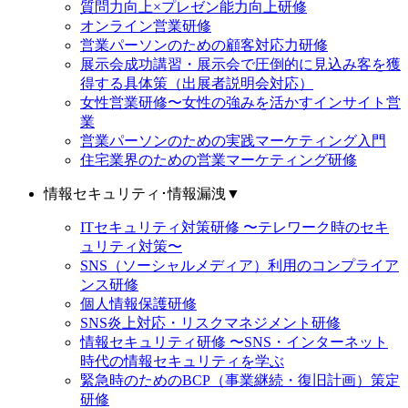
質問力向上×プレゼン能力向上研修
オンライン営業研修
営業パーソンのための顧客対応力研修
展示会成功講習・展示会で圧倒的に見込み客を獲
得する具体策（出展者説明会対応）
女性営業研修〜女性の強みを活かすインサイト営
業
営業パーソンのための実践マーケティング入門
住宅業界のための営業マーケティング研修
情報セキュリティ･情報漏洩
▼
ITセキュリティ対策研修 〜テレワーク時のセキ
ュリティ対策〜
SNS（ソーシャルメディア）利用のコンプライア
ンス研修
個人情報保護研修
SNS炎上対応・リスクマネジメント研修
情報セキュリティ研修 〜SNS・インターネット
時代の情報セキュリティを学ぶ
緊急時のためのBCP（事業継続・復旧計画）策定
研修