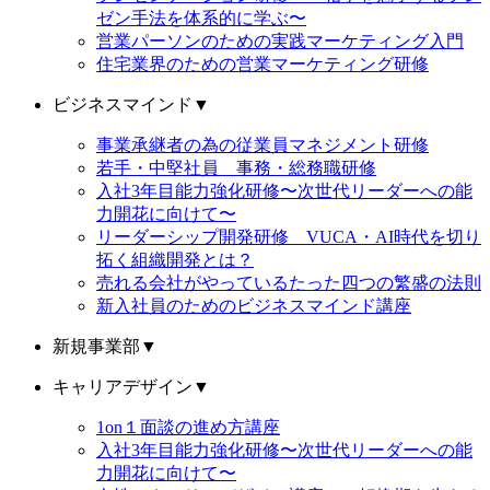
ゼン手法を体系的に学ぶ〜
営業パーソンのための実践マーケティング入門
住宅業界のための営業マーケティング研修
ビジネスマインド
▼
事業承継者の為の従業員マネジメント研修
若手・中堅社員 事務・総務職研修
入社3年目能力強化研修〜次世代リーダーへの能
力開花に向けて〜
リーダーシップ開発研修 VUCA・AI時代を切り
拓く組織開発とは？
売れる会社がやっているたった四つの繁盛の法則
新入社員のためのビジネスマインド講座
新規事業部
▼
キャリアデザイン
▼
1on１面談の進め方講座
入社3年目能力強化研修〜次世代リーダーへの能
力開花に向けて〜