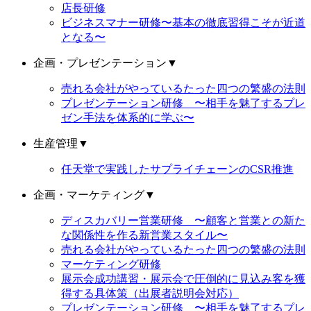
店長研修
ビジネスマナー研修〜基本の徹底習得こそが近道
となる〜
企画・プレゼンテーション
▼
売れる会社がやっているたった四つの繁盛の法則
プレゼンテーション研修 〜相手を魅了するプレ
ゼン手法を体系的に学ぶ〜
生産管理
▼
任天堂で実践したサプライチェーンのCSR推進
企画・マーケティング
▼
ディスカバリー営業研修 〜顧客と営業との新た
な関係性を作る新営業スタイル〜
売れる会社がやっているたった四つの繁盛の法則
マーケティング研修
展示会成功講習・展示会で圧倒的に見込み客を獲
得する具体策（出展者説明会対応）
プレゼンテーション研修 〜相手を魅了するプレ