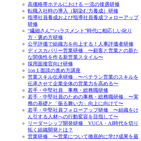
高価格帯ホテルにおける 一流の接遇研修
転職入社時の導入（馴染む力養成）研修
指導社員養成および指導社員養成フォローアップ
研修
“繊細さん”“ハラスメント”時代に相応しい叱り
方・褒め方研修
公平評価で組織力を向上する！人事評価者研修
ディスカバリー営業研修 〜顧客と営業との新た
な関係性を作る新営業スタイル〜
採用面接官向け研修
1on１面談の進め方講座
営業スキル伝承研修 〜ベテラン営業のスキルを
伝承させて企業全体の営業力を高める〜
若手・中堅社員 事務・総務職研修
若手・中堅社員のための事務・総務職研修 〜実
務の基礎と「振る舞い力」向上に向けて〜
若手・中堅社員フォローアップ研修 〜組織をけ
ん引する人材への行動変容を目指して〜
リーダーシップ開発研修 VUCA・AI時代を切り
拓く組織開発とは？
営業研修 〜営業について徹底的に学び成果を最