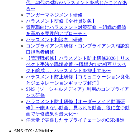
代、40代の8割がハラスメントを感じたことがあ
る〜
アンガーマネジメント研修
ハラスメント研修【全社員対象】
管理職向けハラスメント対策研修 ～組織の価値
を高める実践的アプローチ～
ハラスメント相談窓口研修
コンプライアンス研修・コンプライアンス相談窓
口担当者研修
【管理職必修】ハラスメント防止研修2026｜リス
ペクト手法で職場改善 〜職場内での相互リスペ
クト醸成し、ハラスメントを抑止する〜
ハラスメント防止研修【コミュニケーション良化
とジェネレーションギャップ解消】
SNS（ソーシャルメディア）利用のコンプライア
ンス研修
ハラスメント防止研修【オーダーメイド動画研
修】〜飽きない動画、見られる動画、役に立つ動
画で研修成果を最大化〜
任天堂で実践したサプライチェーンのCSR推進
SNS･DX･AI活用
▼