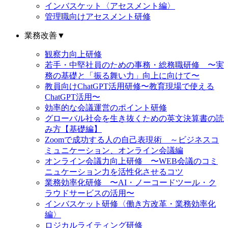
インバスケット〈アセスメント編〉
管理職向けアセスメント研修
業務改善
▼
観察力向上研修
若手・中堅社員のための事務・総務職研修 〜実
務の基礎と「振る舞い力」向上に向けて〜
教員向けChatGPT活用研修〜教育現場で使える
ChatGPT活用〜
効率的な会議運営のポイント研修
グローバル社会を生き抜くための英文決算書の読
み方【基礎編】
Zoomで成功する人の自己表現術 ～ビジネスコ
ミュニケーション、オンライン会議編
オンライン会議力向上研修 〜WEB会議のコミ
ニュケーション力を活性化させるコツ
業務効率化研修 〜AI・ノーコードツール・ク
ラウドサービスの活用〜
インバスケット研修〈働き方改革・業務効率化
編〉
ロジカルライティング研修