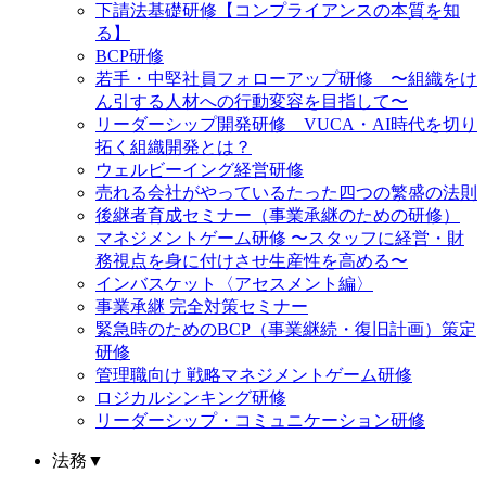
下請法基礎研修【コンプライアンスの本質を知
る】
BCP研修
若手・中堅社員フォローアップ研修 〜組織をけ
ん引する人材への行動変容を目指して〜
リーダーシップ開発研修 VUCA・AI時代を切り
拓く組織開発とは？
ウェルビーイング経営研修
売れる会社がやっているたった四つの繁盛の法則
後継者育成セミナー（事業承継のための研修）
マネジメントゲーム研修 〜スタッフに経営・財
務視点を身に付けさせ生産性を高める〜
インバスケット〈アセスメント編〉
事業承継 完全対策セミナー
緊急時のためのBCP（事業継続・復旧計画）策定
研修
管理職向け 戦略マネジメントゲーム研修
ロジカルシンキング研修
リーダーシップ・コミュニケーション研修
法務
▼