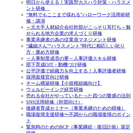
明日から使える！実践型カスハラ対策・ハラスメ
ント研修
“無料でもここまで採れる”ハローワーク活用術研
修・講演
～元大手人材紹介会社幹部がこっそり耳打ち～魅
せられる地方企業の求人づくり研修
事業承継者の為の従業員マネジメント研修
“繊細さん”“ハラスメント”時代に相応しい叱り
方・褒め方研修
～人事制度成否の要～人事評価スキル研修
部下育成OJT・動機づけ研修
公平評価で組織力を向上する！人事評価者研修
採用面接官向け研修
チーム構築研修【小規模組織向け】
ウェルビーイング経営研修
売れる会社がやっているたった四つの繁盛の法則
SNS活用研修（幹部向け）
後継者育成セミナー（事業承継のための研修）
職場復帰支援研修〜不調からの職場復帰のポイン
ト
緊急時のためのBCP（事業継続・復旧計画）策定