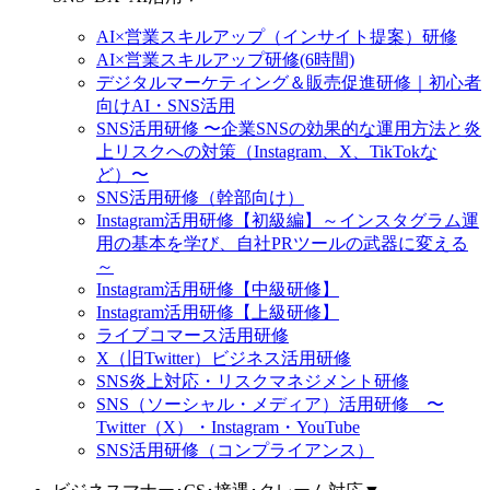
AI×営業スキルアップ（インサイト提案）研修
AI×営業スキルアップ研修(6時間)
デジタルマーケティング＆販売促進研修｜初心者
向けAI・SNS活用
SNS活用研修 〜企業SNSの効果的な運用方法と炎
上リスクへの対策（Instagram、X、TikTokな
ど）〜
SNS活用研修（幹部向け）
Instagram活用研修【初級編】～インスタグラム運
用の基本を学び、自社PRツールの武器に変える
～
Instagram活用研修【中級研修】
Instagram活用研修【上級研修】
ライブコマース活用研修
X（旧Twitter）ビジネス活用研修
SNS炎上対応・リスクマネジメント研修
SNS（ソーシャル・メディア）活用研修 〜
Twitter（X）・Instagram・YouTube
SNS活用研修（コンプライアンス）