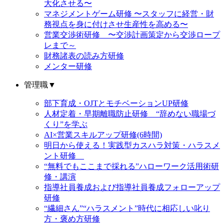
大化させる〜
マネジメントゲーム研修 〜スタッフに経営・財
務視点を身に付けさせ生産性を高める〜
営業交渉術研修 〜交渉計画策定から交渉ロープ
レまで～
財務諸表の読み方研修
メンター研修
管理職
▼
部下育成・OJTとモチベーションUP研修
人材定着・早期離職防止研修 “辞めない職場づ
くり”を学ぶ
AI×営業スキルアップ研修(6時間)
明日から使える！実践型カスハラ対策・ハラスメ
ント研修
“無料でもここまで採れる”ハローワーク活用術研
修・講演
指導社員養成および指導社員養成フォローアップ
研修
“繊細さん”“ハラスメント”時代に相応しい叱り
方・褒め方研修