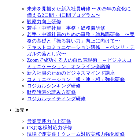
未来を見据えた新入社員研修 〜2025年の変化に
備える2日間・4日間プログラム〜
観察力向上研修
若手・中堅社員 事務・総務職研修
若手・中堅社員のための事務・総務職研修 〜実
務の基礎と「振る舞い力」向上に向けて〜
テキストコミュニケーション研修 ～ベンリ・テ
ガルの落とし穴〜
Zoomで成功する人の自己表現術 ～ビジネスコ
ミュニケーション、オンライン会議編
新入社員のためのビジネスマインド講座
コミュニケーション「報・連・相」強化研修
ロジカルシンキング研修
財務諸表の読み方研修
ロジカルライティング研修
販売
▼
営業実践力向上研修
CSお客様対応力研修
現場で即実践！クレーム対応実務力強化研修