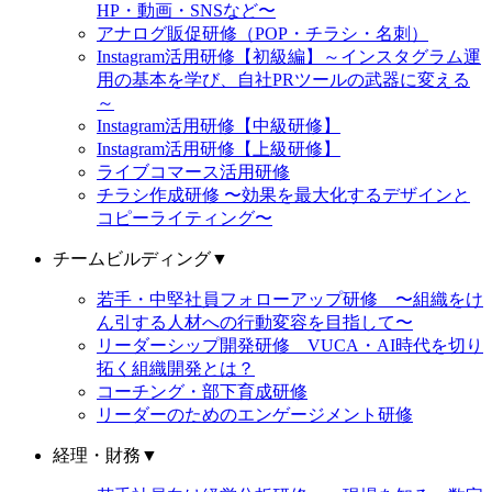
HP・動画・SNSなど〜
アナログ販促研修（POP・チラシ・名刺）
Instagram活用研修【初級編】～インスタグラム運
用の基本を学び、自社PRツールの武器に変える
～
Instagram活用研修【中級研修】
Instagram活用研修【上級研修】
ライブコマース活用研修
チラシ作成研修 〜効果を最大化するデザインと
コピーライティング〜
チームビルディング
▼
若手・中堅社員フォローアップ研修 〜組織をけ
ん引する人材への行動変容を目指して〜
リーダーシップ開発研修 VUCA・AI時代を切り
拓く組織開発とは？
コーチング・部下育成研修
リーダーのためのエンゲージメント研修
経理・財務
▼