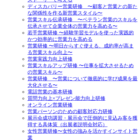
ディスカバリー営業研修 〜顧客と営業との新た
な関係性を作る新営業スタイル〜
営業スキル伝承研修 〜ベテラン営業のスキルを
伝承させて企業全体の営業力を高める〜
若手営業研修 〜経験学習モデルを使った実践的
かつ効率的に営業力を高める
営業研修 〜明日からすぐ使える、成約率が高ま
る営業スキル向上〜
営業実践力向上研修
営業スキルアップ研修 〜仕事を拡大させるため
の営業スキル〜
営業研修 〜営業について徹底的に学び成果を最
大化させる〜
電話営業の基本研修
質問力向上×プレゼン能力向上研修
オンライン営業研修
営業パーソンのための顧客対応力研修
展示会成功講習・展示会で圧倒的に見込み客を獲
得する具体策（出展者説明会対応）
女性営業研修〜女性の強みを活かすインサイト営
業