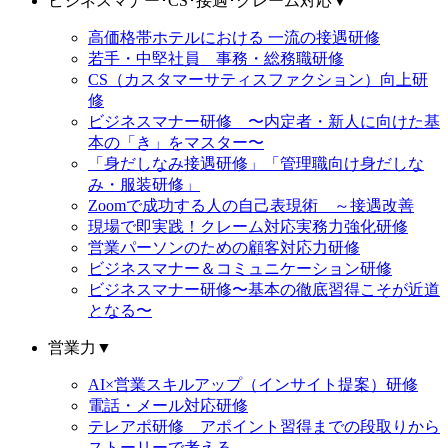
ビジネスマナー･CS･接遇･クレーム対応
▼
高価格帯ホテルにおける 一流の接遇研修
若手・中堅社員 事務・総務職研修
CS（カスタマーサティスファクション）向上研
修
ビジネスマナー研修 〜内定者・新人に向けた基
本の「き」をマスター〜
「身だしなみ接遇研修」「管理職向け身だしな
み・服装研修」
Zoomで成功する人の自己表現術 ～接遇改善
現場で即実践！クレーム対応実務力強化研修
営業パーソンのための顧客対応力研修
ビジネスマナー＆コミュニケーション研修
ビジネスマナー研修〜基本の徹底習得こそが近道
となる〜
営業力
▼
AI×営業スキルアップ（インサイト提案）研修
電話・メール対応研修
テレアポ研修 アポイント習得までの段取りから
ストーリーで考える