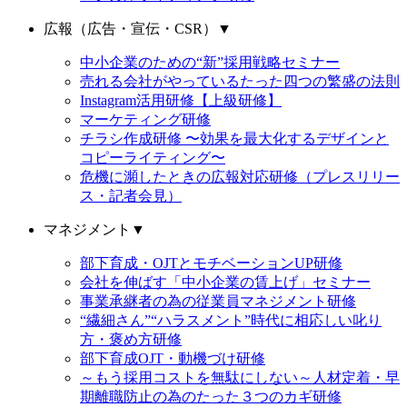
広報（広告・宣伝・CSR）
▼
中小企業のための“新”採用戦略セミナー
売れる会社がやっているたった四つの繁盛の法則
Instagram活用研修【上級研修】
マーケティング研修
チラシ作成研修 〜効果を最大化するデザインと
コピーライティング〜
危機に瀕したときの広報対応研修（プレスリリー
ス・記者会見）
マネジメント
▼
部下育成・OJTとモチベーションUP研修
会社を伸ばす「中小企業の賃上げ」セミナー
事業承継者の為の従業員マネジメント研修
“繊細さん”“ハラスメント”時代に相応しい叱り
方・褒め方研修
部下育成OJT・動機づけ研修
～もう採用コストを無駄にしない～人材定着・早
期離職防止の為のたった３つのカギ研修