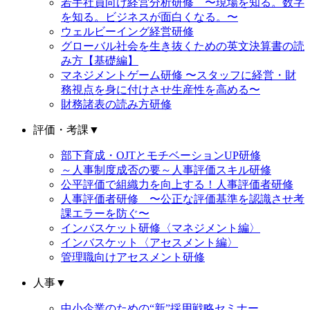
若手社員向け経営分析研修 〜現場を知る。数字
を知る。ビジネスが面白くなる。〜
ウェルビーイング経営研修
グローバル社会を生き抜くための英文決算書の読
み方【基礎編】
マネジメントゲーム研修 〜スタッフに経営・財
務視点を身に付けさせ生産性を高める〜
財務諸表の読み方研修
評価・考課
▼
部下育成・OJTとモチベーションUP研修
～人事制度成否の要～人事評価スキル研修
公平評価で組織力を向上する！人事評価者研修
人事評価者研修 〜公正な評価基準を認識させ考
課エラーを防ぐ〜
インバスケット研修〈マネジメント編〉
インバスケット〈アセスメント編〉
管理職向けアセスメント研修
人事
▼
中小企業のための“新”採用戦略セミナー