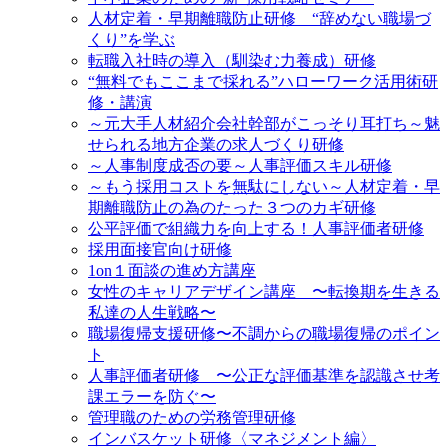
人材定着・早期離職防止研修 “辞めない職場づ
くり”を学ぶ
転職入社時の導入（馴染む力養成）研修
“無料でもここまで採れる”ハローワーク活用術研
修・講演
～元大手人材紹介会社幹部がこっそり耳打ち～魅
せられる地方企業の求人づくり研修
～人事制度成否の要～人事評価スキル研修
～もう採用コストを無駄にしない～人材定着・早
期離職防止の為のたった３つのカギ研修
公平評価で組織力を向上する！人事評価者研修
採用面接官向け研修
1on１面談の進め方講座
女性のキャリアデザイン講座 〜転換期を生きる
私達の人生戦略〜
職場復帰支援研修〜不調からの職場復帰のポイン
ト
人事評価者研修 〜公正な評価基準を認識させ考
課エラーを防ぐ〜
管理職のための労務管理研修
インバスケット研修〈マネジメント編〉