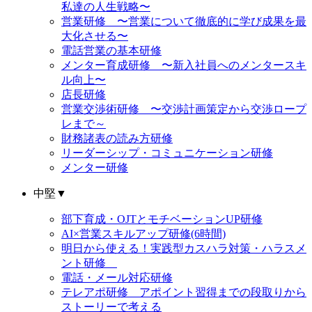
私達の人生戦略〜
営業研修 〜営業について徹底的に学び成果を最
大化させる〜
電話営業の基本研修
メンター育成研修 〜新入社員へのメンタースキ
ル向上〜
店長研修
営業交渉術研修 〜交渉計画策定から交渉ロープ
レまで～
財務諸表の読み方研修
リーダーシップ・コミュニケーション研修
メンター研修
中堅
▼
部下育成・OJTとモチベーションUP研修
AI×営業スキルアップ研修(6時間)
明日から使える！実践型カスハラ対策・ハラスメ
ント研修
電話・メール対応研修
テレアポ研修 アポイント習得までの段取りから
ストーリーで考える