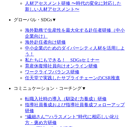
人材アセスメント研修 〜時代の変化に対応した
新しい人材アセスメント〜
グローバル・SDGs
▼
海外勤務で生産性を最大化する赴任者研修（中小
企業向け）
海外赴任者向け研修
中小企業のためのダイバーシティ人材を活用しよ
う！
私たちにもできる！ SDGsセミナー
育産休復帰社員向けオンライン研修
ワークライフバランス研修
任天堂で実践したサプライチェーンのCSR推進
コミニュケーション・コーチング
▼
転職入社時の導入（馴染む力養成）研修
指導社員養成および指導社員養成フォローアップ
研修
“繊細さん”“ハラスメント”時代に相応しい叱り
方・褒め方研修