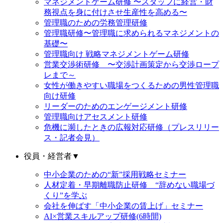
マネジメントゲーム研修 〜スタッフに経営・財
務視点を身に付けさせ生産性を高める〜
管理職のための労務管理研修
管理職研修〜管理職に求められるマネジメントの
基礎〜
管理職向け 戦略マネジメントゲーム研修
営業交渉術研修 〜交渉計画策定から交渉ロープ
レまで～
女性が働きやすい職場をつくるための男性管理職
向け研修
リーダーのためのエンゲージメント研修
管理職向けアセスメント研修
危機に瀕したときの広報対応研修（プレスリリー
ス・記者会見）
役員・経営者
▼
中小企業のための“新”採用戦略セミナー
人材定着・早期離職防止研修 “辞めない職場づ
くり”を学ぶ
会社を伸ばす「中小企業の賃上げ」セミナー
AI×営業スキルアップ研修(6時間)