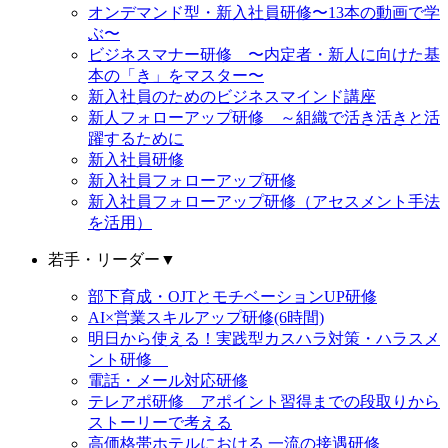
オンデマンド型・新入社員研修〜13本の動画で学
ぶ〜
ビジネスマナー研修 〜内定者・新人に向けた基
本の「き」をマスター〜
新入社員のためのビジネスマインド講座
新人フォローアップ研修 ～組織で活き活きと活
躍するために
新入社員研修
新入社員フォローアップ研修
新入社員フォローアップ研修（アセスメント手法
を活用）
若手・リーダー
▼
部下育成・OJTとモチベーションUP研修
AI×営業スキルアップ研修(6時間)
明日から使える！実践型カスハラ対策・ハラスメ
ント研修
電話・メール対応研修
テレアポ研修 アポイント習得までの段取りから
ストーリーで考える
高価格帯ホテルにおける 一流の接遇研修