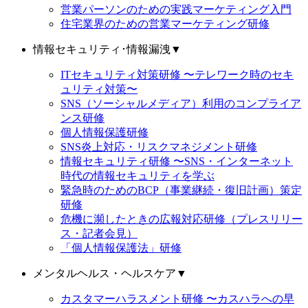
営業パーソンのための実践マーケティング入門
住宅業界のための営業マーケティング研修
情報セキュリティ･情報漏洩
▼
ITセキュリティ対策研修 〜テレワーク時のセキ
ュリティ対策〜
SNS（ソーシャルメディア）利用のコンプライア
ンス研修
個人情報保護研修
SNS炎上対応・リスクマネジメント研修
情報セキュリティ研修 〜SNS・インターネット
時代の情報セキュリティを学ぶ
緊急時のためのBCP（事業継続・復旧計画）策定
研修
危機に瀕したときの広報対応研修（プレスリリー
ス・記者会見）
「個人情報保護法」研修
メンタルヘルス・ヘルスケア
▼
カスタマーハラスメント研修 〜カスハラへの早