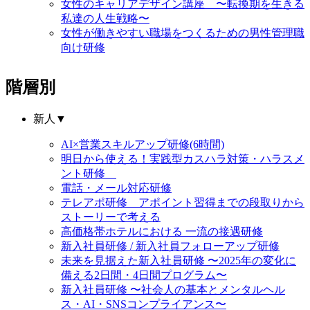
女性のキャリアデザイン講座 〜転換期を生きる
私達の人生戦略〜
女性が働きやすい職場をつくるための男性管理職
向け研修
階層別
新人
▼
AI×営業スキルアップ研修(6時間)
明日から使える！実践型カスハラ対策・ハラスメ
ント研修
電話・メール対応研修
テレアポ研修 アポイント習得までの段取りから
ストーリーで考える
高価格帯ホテルにおける 一流の接遇研修
新入社員研修 / 新入社員フォローアップ研修
未来を見据えた新入社員研修 〜2025年の変化に
備える2日間・4日間プログラム〜
新入社員研修 〜社会人の基本とメンタルヘル
ス・AI・SNSコンプライアンス〜