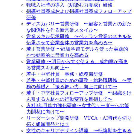
転職入社時の導入（馴染む力養成）研修
指導社員養成および指導社員養成フォローアップ
研修
ディスカバリー営業研修 〜顧客と営業との新た
な関係性を作る新営業スタイル〜
営業スキル伝承研修 〜ベテラン営業のスキルを
伝承させて企業全体の営業力を高める〜
若手営業研修 〜経験学習モデルを使った実践的
かつ効率的に営業力を高める
営業研修 〜明日からすぐ使える、成約率が高ま
る営業スキル向上〜
若手・中堅社員 事務・総務職研修
若手・中堅社員のための事務・総務職研修 〜実
務の基礎と「振る舞い力」向上に向けて〜
若手・中堅社員フォローアップ研修 〜組織をけ
ん引する人材への行動変容を目指して〜
入社3年目能力強化研修〜次世代リーダーへの能
力開花に向けて〜
リーダーシップ開発研修 VUCA・AI時代を切り
拓く組織開発とは？
女性のキャリアデザイン講座 〜転換期を生きる