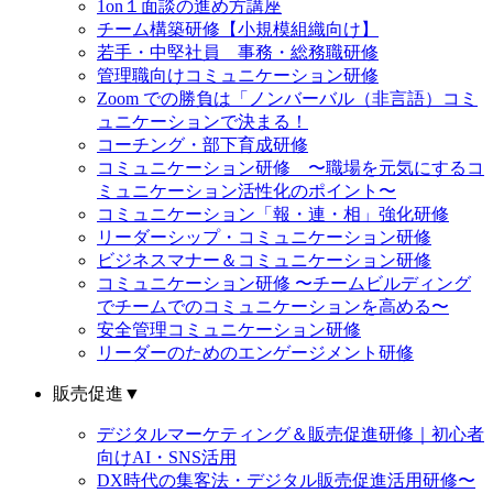
1on１面談の進め方講座
チーム構築研修【小規模組織向け】
若手・中堅社員 事務・総務職研修
管理職向けコミュニケーション研修
Zoom での勝負は「ノンバーバル（非言語）コミ
ュニケーションで決まる！
コーチング・部下育成研修
コミュニケーション研修 〜職場を元気にするコ
ミュニケーション活性化のポイント〜
コミュニケーション「報・連・相」強化研修
リーダーシップ・コミュニケーション研修
ビジネスマナー＆コミュニケーション研修
コミュニケーション研修 〜チームビルディング
でチームでのコミュニケーションを高める〜
安全管理コミュニケーション研修
リーダーのためのエンゲージメント研修
販売促進
▼
デジタルマーケティング＆販売促進研修｜初心者
向けAI・SNS活用
DX時代の集客法・デジタル販売促進活用研修〜