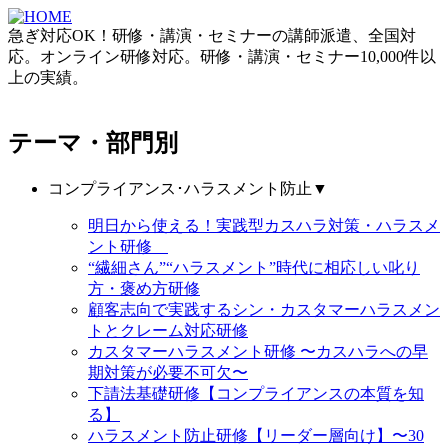
急ぎ対応OK！研修・講演・セミナーの講師派遣、全国対
応。オンライン研修対応。研修・講演・セミナー10,000件以
上の実績。
テーマ・部門別
コンプライアンス･ハラスメント防止
▼
明日から使える！実践型カスハラ対策・ハラスメ
ント研修
“繊細さん”“ハラスメント”時代に相応しい叱り
方・褒め方研修
顧客志向で実践するシン・カスタマーハラスメン
トとクレーム対応研修
カスタマーハラスメント研修 〜カスハラへの早
期対策が必要不可欠〜
下請法基礎研修【コンプライアンスの本質を知
る】
ハラスメント防止研修【リーダー層向け】〜30