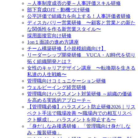
～人事制度成否の要～人事評価スキル研修
部下育成OJT・動機づけ研修
公平評価で組織力を向上する！人事評価者研修
ディスカバリー営業研修 〜顧客と営業との新た
な関係性を作る新営業スタイル〜
採用面接官向け研修
1on１面談の進め方講座
チーム構築研修【小規模組織向け】
リーダーシップ開発研修 VUCA・AI時代を切り
拓く組織開発とは？
女性のキャリアデザイン講座 〜転換期を生きる
私達の人生戦略〜
管理職向けコミュニケーション研修
ウェルビーイング経営研修
管理職向けハラスメント対策研修 ～組織の価値
を高める実践的アプローチ～
【管理職必修】ハラスメント防止研修2026｜リス
ペクト手法で職場改善 〜職場内での相互リスペ
クト醸成し、ハラスメントを抑止する〜
「身だしなみ接遇研修」「管理職向け身だしな
み・服装研修」