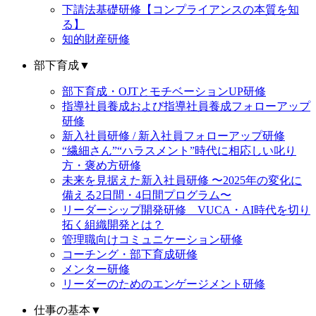
下請法基礎研修【コンプライアンスの本質を知
る】
知的財産研修
部下育成
▼
部下育成・OJTとモチベーションUP研修
指導社員養成および指導社員養成フォローアップ
研修
新入社員研修 / 新入社員フォローアップ研修
“繊細さん”“ハラスメント”時代に相応しい叱り
方・褒め方研修
未来を見据えた新入社員研修 〜2025年の変化に
備える2日間・4日間プログラム〜
リーダーシップ開発研修 VUCA・AI時代を切り
拓く組織開発とは？
管理職向けコミュニケーション研修
コーチング・部下育成研修
メンター研修
リーダーのためのエンゲージメント研修
仕事の基本
▼