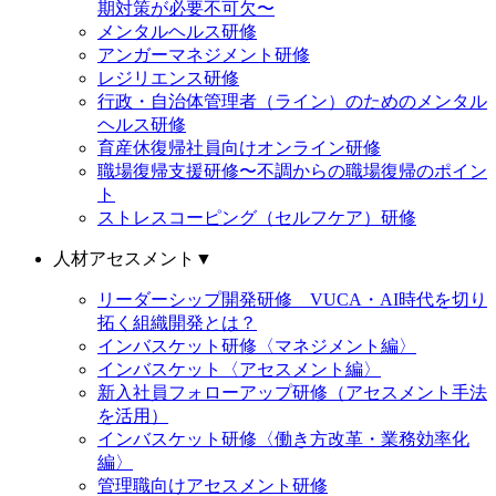
期対策が必要不可欠〜
メンタルヘルス研修
アンガーマネジメント研修
レジリエンス研修
行政・自治体管理者（ライン）のためのメンタル
ヘルス研修
育産休復帰社員向けオンライン研修
職場復帰支援研修〜不調からの職場復帰のポイン
ト
ストレスコーピング（セルフケア）研修
人材アセスメント
▼
リーダーシップ開発研修 VUCA・AI時代を切り
拓く組織開発とは？
インバスケット研修〈マネジメント編〉
インバスケット〈アセスメント編〉
新入社員フォローアップ研修（アセスメント手法
を活用）
インバスケット研修〈働き方改革・業務効率化
編〉
管理職向けアセスメント研修