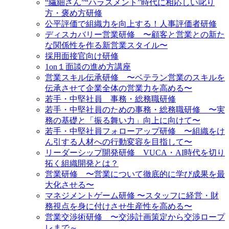
“繊細さん”“ハラスメント”時代に相応しい叱り
方・褒め方研修
公平評価で組織力を向上する！人事評価者研修
ディスカバリー営業研修 〜顧客と営業との新た
な関係性を作る新営業スタイル〜
採用面接官向け研修
1on１面談の進め方講座
営業スキル伝承研修 〜ベテラン営業のスキルを
伝承させて企業全体の営業力を高める〜
若手・中堅社員 事務・総務職研修
若手・中堅社員のための事務・総務職研修 〜実
務の基礎と「振る舞い力」向上に向けて〜
若手・中堅社員フォローアップ研修 〜組織をけ
ん引する人材への行動変容を目指して〜
リーダーシップ開発研修 VUCA・AI時代を切り
拓く組織開発とは？
営業研修 〜営業について徹底的に学び成果を最
大化させる〜
マネジメントゲーム研修 〜スタッフに経営・財
務視点を身に付けさせ生産性を高める〜
営業交渉術研修 〜交渉計画策定から交渉ロープ
レまで～