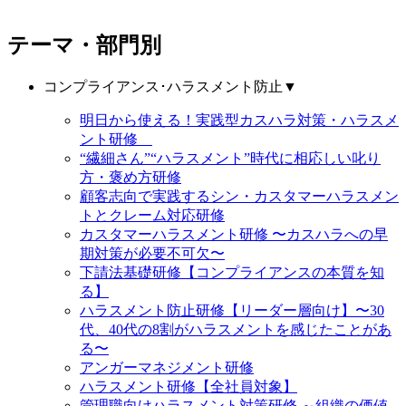
テーマ・部門別
コンプライアンス･ハラスメント防止
▼
明日から使える！実践型カスハラ対策・ハラスメ
ント研修
“繊細さん”“ハラスメント”時代に相応しい叱り
方・褒め方研修
顧客志向で実践するシン・カスタマーハラスメン
トとクレーム対応研修
カスタマーハラスメント研修 〜カスハラへの早
期対策が必要不可欠〜
下請法基礎研修【コンプライアンスの本質を知
る】
ハラスメント防止研修【リーダー層向け】〜30
代、40代の8割がハラスメントを感じたことがあ
る〜
アンガーマネジメント研修
ハラスメント研修【全社員対象】
管理職向けハラスメント対策研修 ～組織の価値