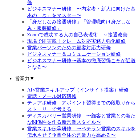
修
ビジネスマナー研修 〜内定者・新人に向けた基
本の「き」をマスター〜
「身だしなみ接遇研修」「管理職向け身だしな
み・服装研修」
Zoomで成功する人の自己表現術 ～接遇改善
現場で即実践！クレーム対応実務力強化研修
営業パーソンのための顧客対応力研修
ビジネスマナー＆コミュニケーション研修
ビジネスマナー研修〜基本の徹底習得こそが近道
となる〜
営業力
▼
AI×営業スキルアップ（インサイト提案）研修
電話・メール対応研修
テレアポ研修 アポイント習得までの段取りから
ストーリーで考える
ディスカバリー営業研修 〜顧客と営業との新た
な関係性を作る新営業スタイル〜
営業スキル伝承研修 〜ベテラン営業のスキルを
伝承させて企業全体の営業力を高める〜