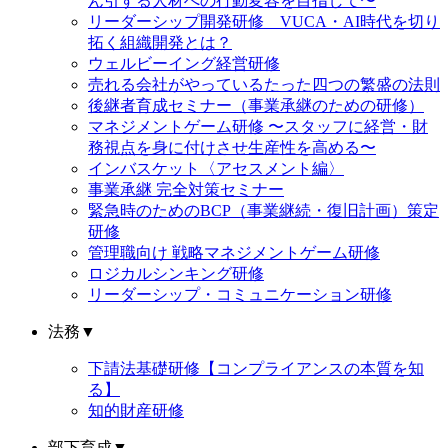
ん引する人材への行動変容を目指して〜
リーダーシップ開発研修 VUCA・AI時代を切り
拓く組織開発とは？
ウェルビーイング経営研修
売れる会社がやっているたった四つの繁盛の法則
後継者育成セミナー（事業承継のための研修）
マネジメントゲーム研修 〜スタッフに経営・財
務視点を身に付けさせ生産性を高める〜
インバスケット〈アセスメント編〉
事業承継 完全対策セミナー
緊急時のためのBCP（事業継続・復旧計画）策定
研修
管理職向け 戦略マネジメントゲーム研修
ロジカルシンキング研修
リーダーシップ・コミュニケーション研修
法務
▼
下請法基礎研修【コンプライアンスの本質を知
る】
知的財産研修
部下育成
▼