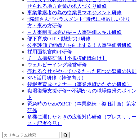
せられる地方企業の求人づくり研修
事業承継者の為の従業員マネジメント研修
“繊細さん”“ハラスメント”時代に相応しい叱り
方・褒め方研修
～人事制度成否の要～人事評価スキル研修
部下育成OJT・動機づけ研修
公平評価で組織力を向上する！人事評価者研修
採用面接官向け研修
チーム構築研修【小規模組織向け】
ウェルビーイング経営研修
売れる会社がやっているたった四つの繁盛の法則
SNS活用研修（幹部向け）
後継者育成セミナー（事業承継のための研修）
職場復帰支援研修〜不調からの職場復帰のポイン
ト
緊急時のためのBCP（事業継続・復旧計画）策定
研修
危機に瀕したときの広報対応研修（プレスリリー
ス・記者会見）