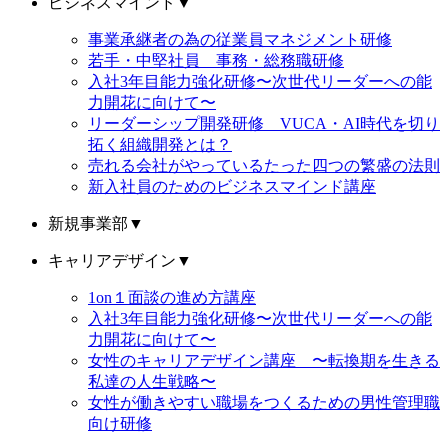
ビジネスマインド
▼
事業承継者の為の従業員マネジメント研修
若手・中堅社員 事務・総務職研修
入社3年目能力強化研修〜次世代リーダーへの能
力開花に向けて〜
リーダーシップ開発研修 VUCA・AI時代を切り
拓く組織開発とは？
売れる会社がやっているたった四つの繁盛の法則
新入社員のためのビジネスマインド講座
新規事業部
▼
キャリアデザイン
▼
1on１面談の進め方講座
入社3年目能力強化研修〜次世代リーダーへの能
力開花に向けて〜
女性のキャリアデザイン講座 〜転換期を生きる
私達の人生戦略〜
女性が働きやすい職場をつくるための男性管理職
向け研修