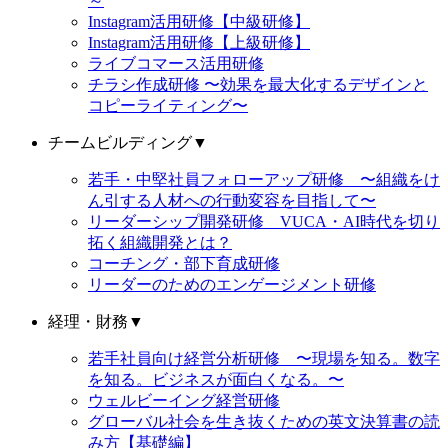
～
Instagram活用研修【中級研修】
Instagram活用研修【上級研修】
ライブコマース活用研修
チラシ作成研修 〜効果を最大化するデザインと
コピーライティング〜
チームビルディング
▼
若手・中堅社員フォローアップ研修 〜組織をけ
ん引する人材への行動変容を目指して〜
リーダーシップ開発研修 VUCA・AI時代を切り
拓く組織開発とは？
コーチング・部下育成研修
リーダーのためのエンゲージメント研修
経理・財務
▼
若手社員向け経営分析研修 〜現場を知る。数字
を知る。ビジネスが面白くなる。〜
ウェルビーイング経営研修
グローバル社会を生き抜くための英文決算書の読
み方【基礎編】