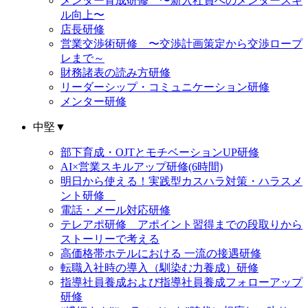
メンター育成研修 〜新入社員へのメンタースキ
ル向上〜
店長研修
営業交渉術研修 〜交渉計画策定から交渉ロープ
レまで～
財務諸表の読み方研修
リーダーシップ・コミュニケーション研修
メンター研修
中堅
▼
部下育成・OJTとモチベーションUP研修
AI×営業スキルアップ研修(6時間)
明日から使える！実践型カスハラ対策・ハラスメ
ント研修
電話・メール対応研修
テレアポ研修 アポイント習得までの段取りから
ストーリーで考える
高価格帯ホテルにおける 一流の接遇研修
転職入社時の導入（馴染む力養成）研修
指導社員養成および指導社員養成フォローアップ
研修