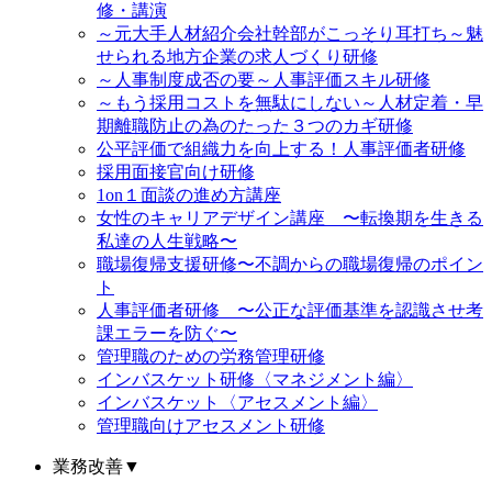
修・講演
～元大手人材紹介会社幹部がこっそり耳打ち～魅
せられる地方企業の求人づくり研修
～人事制度成否の要～人事評価スキル研修
～もう採用コストを無駄にしない～人材定着・早
期離職防止の為のたった３つのカギ研修
公平評価で組織力を向上する！人事評価者研修
採用面接官向け研修
1on１面談の進め方講座
女性のキャリアデザイン講座 〜転換期を生きる
私達の人生戦略〜
職場復帰支援研修〜不調からの職場復帰のポイン
ト
人事評価者研修 〜公正な評価基準を認識させ考
課エラーを防ぐ〜
管理職のための労務管理研修
インバスケット研修〈マネジメント編〉
インバスケット〈アセスメント編〉
管理職向けアセスメント研修
業務改善
▼