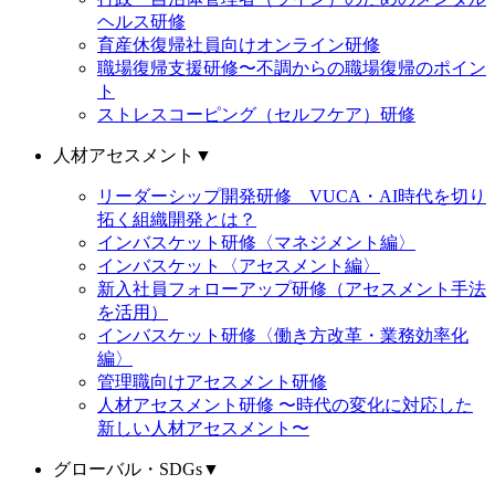
ヘルス研修
育産休復帰社員向けオンライン研修
職場復帰支援研修〜不調からの職場復帰のポイン
ト
ストレスコーピング（セルフケア）研修
人材アセスメント
▼
リーダーシップ開発研修 VUCA・AI時代を切り
拓く組織開発とは？
インバスケット研修〈マネジメント編〉
インバスケット〈アセスメント編〉
新入社員フォローアップ研修（アセスメント手法
を活用）
インバスケット研修〈働き方改革・業務効率化
編〉
管理職向けアセスメント研修
人材アセスメント研修 〜時代の変化に対応した
新しい人材アセスメント〜
グローバル・SDGs
▼