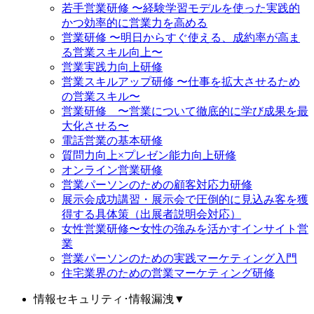
若手営業研修 〜経験学習モデルを使った実践的
かつ効率的に営業力を高める
営業研修 〜明日からすぐ使える、成約率が高ま
る営業スキル向上〜
営業実践力向上研修
営業スキルアップ研修 〜仕事を拡大させるため
の営業スキル〜
営業研修 〜営業について徹底的に学び成果を最
大化させる〜
電話営業の基本研修
質問力向上×プレゼン能力向上研修
オンライン営業研修
営業パーソンのための顧客対応力研修
展示会成功講習・展示会で圧倒的に見込み客を獲
得する具体策（出展者説明会対応）
女性営業研修〜女性の強みを活かすインサイト営
業
営業パーソンのための実践マーケティング入門
住宅業界のための営業マーケティング研修
情報セキュリティ･情報漏洩
▼