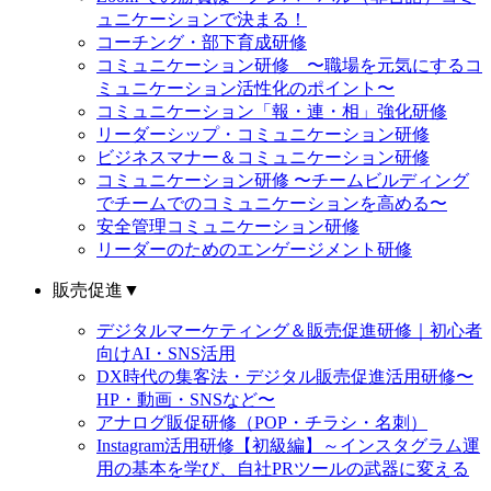
ュニケーションで決まる！
コーチング・部下育成研修
コミュニケーション研修 〜職場を元気にするコ
ミュニケーション活性化のポイント〜
コミュニケーション「報・連・相」強化研修
リーダーシップ・コミュニケーション研修
ビジネスマナー＆コミュニケーション研修
コミュニケーション研修 〜チームビルディング
でチームでのコミュニケーションを高める〜
安全管理コミュニケーション研修
リーダーのためのエンゲージメント研修
販売促進
▼
デジタルマーケティング＆販売促進研修｜初心者
向けAI・SNS活用
DX時代の集客法・デジタル販売促進活用研修〜
HP・動画・SNSなど〜
アナログ販促研修（POP・チラシ・名刺）
Instagram活用研修【初級編】～インスタグラム運
用の基本を学び、自社PRツールの武器に変える