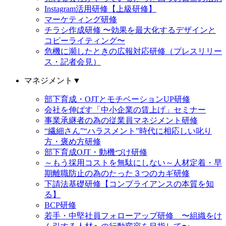
Instagram活用研修【上級研修】
マーケティング研修
チラシ作成研修 〜効果を最大化するデザインと
コピーライティング〜
危機に瀕したときの広報対応研修（プレスリリー
ス・記者会見）
マネジメント
▼
部下育成・OJTとモチベーションUP研修
会社を伸ばす「中小企業の賃上げ」セミナー
事業承継者の為の従業員マネジメント研修
“繊細さん”“ハラスメント”時代に相応しい叱り
方・褒め方研修
部下育成OJT・動機づけ研修
～もう採用コストを無駄にしない～人材定着・早
期離職防止の為のたった３つのカギ研修
下請法基礎研修【コンプライアンスの本質を知
る】
BCP研修
若手・中堅社員フォローアップ研修 〜組織をけ