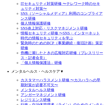
ITセキュリティ対策研修 〜テレワーク時のセキ
ュリティ対策〜
SNS（ソーシャルメディア）利用のコンプライア
ンス研修
個人情報保護研修
SNS炎上対応・リスクマネジメント研修
情報セキュリティ研修 〜SNS・インターネット
時代の情報セキュリティを学ぶ
緊急時のためのBCP（事業継続・復旧計画）策定
研修
危機に瀕したときの広報対応研修（プレスリリー
ス・記者会見）
「個人情報保護法」研修
メンタルヘルス・ヘルスケア
▼
カスタマーハラスメント研修 〜カスハラへの早
期対策が必要不可欠〜
メンタルヘルス研修
アンガーマネジメント研修
レジリエンス研修
行政・自治体管理者（ライン）のためのメンタル