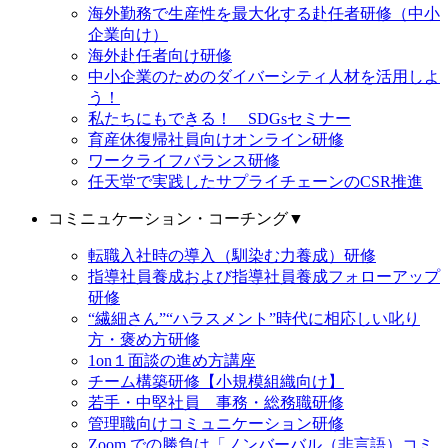
海外勤務で生産性を最大化する赴任者研修（中小
企業向け）
海外赴任者向け研修
中小企業のためのダイバーシティ人材を活用しよ
う！
私たちにもできる！ SDGsセミナー
育産休復帰社員向けオンライン研修
ワークライフバランス研修
任天堂で実践したサプライチェーンのCSR推進
コミニュケーション・コーチング
▼
転職入社時の導入（馴染む力養成）研修
指導社員養成および指導社員養成フォローアップ
研修
“繊細さん”“ハラスメント”時代に相応しい叱り
方・褒め方研修
1on１面談の進め方講座
チーム構築研修【小規模組織向け】
若手・中堅社員 事務・総務職研修
管理職向けコミュニケーション研修
Zoom での勝負は「ノンバーバル（非言語）コミ