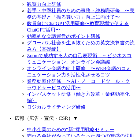
観察力向上研修
若手・中堅社員のための事務・総務職研修 〜実
務の基礎と「振る舞い力」向上に向けて〜
教員向けChatGPT活用研修〜教育現場で使える
ChatGPT活用〜
効率的な会議運営のポイント研修
グローバル社会を生き抜くための英文決算書の読
み方【基礎編】
Zoomで成功する人の自己表現術 ～ビジネスコ
ミュニケーション、オンライン会議編
オンライン会議力向上研修 〜WEB会議のコミ
ニュケーション力を活性化させるコツ
業務効率化研修 〜AI・ノーコードツール・ク
ラウドサービスの活用〜
インバスケット研修〈働き方改革・業務効率化
編〉
ロジカルライティング研修
広報（広告・宣伝・CSR）
▼
中小企業のための“新”採用戦略セミナー
売れる会社がやっているたった四つの繁盛の法則