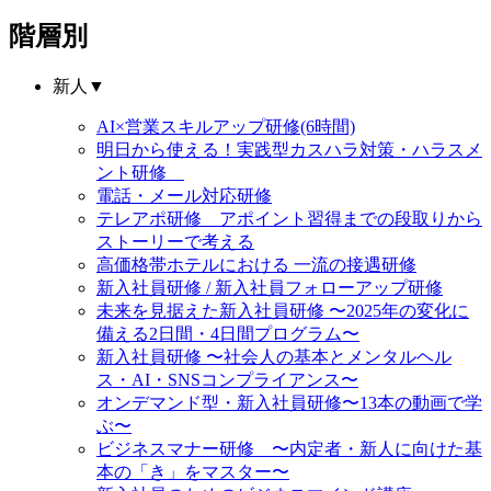
階層別
新人
▼
AI×営業スキルアップ研修(6時間)
明日から使える！実践型カスハラ対策・ハラスメ
ント研修
電話・メール対応研修
テレアポ研修 アポイント習得までの段取りから
ストーリーで考える
高価格帯ホテルにおける 一流の接遇研修
新入社員研修 / 新入社員フォローアップ研修
未来を見据えた新入社員研修 〜2025年の変化に
備える2日間・4日間プログラム〜
新入社員研修 〜社会人の基本とメンタルヘル
ス・AI・SNSコンプライアンス〜
オンデマンド型・新入社員研修〜13本の動画で学
ぶ〜
ビジネスマナー研修 〜内定者・新人に向けた基
本の「き」をマスター〜