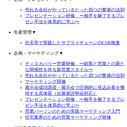
売れる会社がやっているたった四つの繁盛の法則
プレゼンテーション研修 〜相手を魅了するプレ
ゼン手法を体系的に学ぶ〜
生産管理
▼
任天堂で実践したサプライチェーンのCSR推進
企画・マーケティング
▼
ディスカバリー営業研修 〜顧客と営業との新た
な関係性を作る新営業スタイル〜
売れる会社がやっているたった四つの繁盛の法則
マーケティング研修
展示会成功講習・展示会で圧倒的に見込み客を獲
得する具体策（出展者説明会対応）
プレゼンテーション研修 〜相手を魅了するプレ
ゼン手法を体系的に学ぶ〜
営業パーソンのための実践マーケティング入門
住宅業界のための営業マーケティング研修