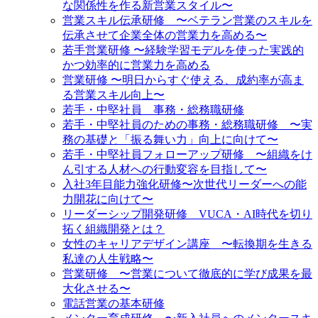
な関係性を作る新営業スタイル〜
営業スキル伝承研修 〜ベテラン営業のスキルを
伝承させて企業全体の営業力を高める〜
若手営業研修 〜経験学習モデルを使った実践的
かつ効率的に営業力を高める
営業研修 〜明日からすぐ使える、成約率が高ま
る営業スキル向上〜
若手・中堅社員 事務・総務職研修
若手・中堅社員のための事務・総務職研修 〜実
務の基礎と「振る舞い力」向上に向けて〜
若手・中堅社員フォローアップ研修 〜組織をけ
ん引する人材への行動変容を目指して〜
入社3年目能力強化研修〜次世代リーダーへの能
力開花に向けて〜
リーダーシップ開発研修 VUCA・AI時代を切り
拓く組織開発とは？
女性のキャリアデザイン講座 〜転換期を生きる
私達の人生戦略〜
営業研修 〜営業について徹底的に学び成果を最
大化させる〜
電話営業の基本研修