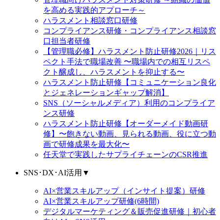
を高める実践的アプローチ～
ハラスメント相談窓口研修
コンプライアンス研修・コンプライアンス相談窓
口担当者研修
【管理職必修】ハラスメント防止研修2026｜リス
ペクト手法で職場改善 〜職場内での相互リスペ
クト醸成し、ハラスメントを抑止する〜
ハラスメント防止研修【コミュニケーション良化
とジェネレーションギャップ解消】
SNS（ソーシャルメディア）利用のコンプライア
ンス研修
ハラスメント防止研修【オーダーメイド動画研
修】〜飽きない動画、見られる動画、役に立つ動
画で研修成果を最大化〜
任天堂で実践したサプライチェーンのCSR推進
SNS･DX･AI活用
▼
AI×営業スキルアップ（インサイト提案）研修
AI×営業スキルアップ研修(6時間)
デジタルマーケティング＆販売促進研修｜初心者