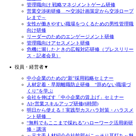
管理職向け 戦略マネジメントゲーム研修
営業交渉術研修 〜交渉計画策定から交渉ロープ
レまで～
女性が働きやすい職場をつくるための男性管理職
向け研修
リーダーのためのエンゲージメント研修
管理職向けアセスメント研修
危機に瀕したときの広報対応研修（プレスリリー
ス・記者会見）
役員・経営者
▼
中小企業のための“新”採用戦略セミナー
人材定着・早期離職防止研修 “辞めない職場づ
くり”を学ぶ
会社を伸ばす「中小企業の賃上げ」セミナー
AI×営業スキルアップ研修(6時間)
明日から使える！実践型カスハラ対策・ハラスメ
ント研修
“無料でもここまで採れる”ハローワーク活用術研
修・講演
～元大手人材紹介会社幹部がこっそり耳打ち～魅