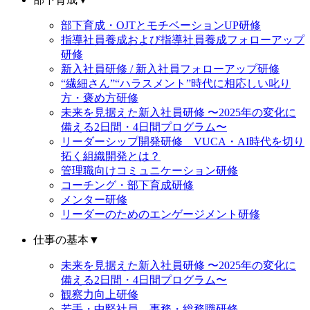
部下育成・OJTとモチベーションUP研修
指導社員養成および指導社員養成フォローアップ
研修
新入社員研修 / 新入社員フォローアップ研修
“繊細さん”“ハラスメント”時代に相応しい叱り
方・褒め方研修
未来を見据えた新入社員研修 〜2025年の変化に
備える2日間・4日間プログラム〜
リーダーシップ開発研修 VUCA・AI時代を切り
拓く組織開発とは？
管理職向けコミュニケーション研修
コーチング・部下育成研修
メンター研修
リーダーのためのエンゲージメント研修
仕事の基本
▼
未来を見据えた新入社員研修 〜2025年の変化に
備える2日間・4日間プログラム〜
観察力向上研修
若手・中堅社員 事務・総務職研修