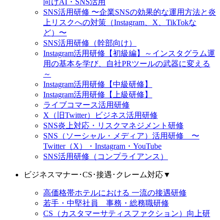
向けAI・SNS活用
SNS活用研修 〜企業SNSの効果的な運用方法と炎
上リスクへの対策（Instagram、X、TikTokな
ど）〜
SNS活用研修（幹部向け）
Instagram活用研修【初級編】～インスタグラム運
用の基本を学び、自社PRツールの武器に変える
～
Instagram活用研修【中級研修】
Instagram活用研修【上級研修】
ライブコマース活用研修
X（旧Twitter）ビジネス活用研修
SNS炎上対応・リスクマネジメント研修
SNS（ソーシャル・メディア）活用研修 〜
Twitter（X）・Instagram・YouTube
SNS活用研修（コンプライアンス）
ビジネスマナー･CS･接遇･クレーム対応
▼
高価格帯ホテルにおける 一流の接遇研修
若手・中堅社員 事務・総務職研修
CS（カスタマーサティスファクション）向上研