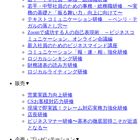
若手・中堅社員のための事務・総務職研修 〜実
務の基礎と「振る舞い力」向上に向けて〜
テキストコミュニケーション研修 ～ベンリ・テ
ガルの落とし穴〜
Zoomで成功する人の自己表現術 ～ビジネスコ
ミュニケーション、オンライン会議編
新入社員のためのビジネスマインド講座
コミュニケーション「報・連・相」強化研修
ロジカルシンキング研修
財務諸表の読み方研修
ロジカルライティング研修
販売
▼
営業実践力向上研修
CSお客様対応力研修
現場で即実践！クレーム対応実務力強化研修
店長研修
ビジネスマナー研修〜基本の徹底習得こそが近道
となる〜
企画・プレゼンテーション
▼