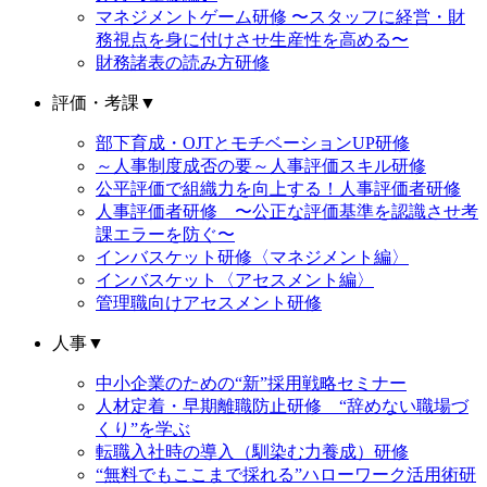
マネジメントゲーム研修 〜スタッフに経営・財
務視点を身に付けさせ生産性を高める〜
財務諸表の読み方研修
評価・考課
▼
部下育成・OJTとモチベーションUP研修
～人事制度成否の要～人事評価スキル研修
公平評価で組織力を向上する！人事評価者研修
人事評価者研修 〜公正な評価基準を認識させ考
課エラーを防ぐ〜
インバスケット研修〈マネジメント編〉
インバスケット〈アセスメント編〉
管理職向けアセスメント研修
人事
▼
中小企業のための“新”採用戦略セミナー
人材定着・早期離職防止研修 “辞めない職場づ
くり”を学ぶ
転職入社時の導入（馴染む力養成）研修
“無料でもここまで採れる”ハローワーク活用術研