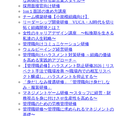
な関係性を作る新営業スタイル〜
採用面接官向け研修
1on１面談の進め方講座
チーム構築研修【小規模組織向け】
リーダーシップ開発研修 VUCA・AI時代を切り
拓く組織開発とは？
女性のキャリアデザイン講座 〜転換期を生きる
私達の人生戦略〜
管理職向けコミュニケーション研修
ウェルビーイング経営研修
管理職向けハラスメント対策研修 ～組織の価値
を高める実践的アプローチ～
【管理職必修】ハラスメント防止研修2026｜リス
ペクト手法で職場改善 〜職場内での相互リスペ
クト醸成し、ハラスメントを抑止する〜
「身だしなみ接遇研修」「管理職向け身だしな
み・服装研修」
マネジメントゲーム研修 〜スタッフに経営・財
務視点を身に付けさせ生産性を高める〜
管理職のための労務管理研修
管理職研修〜管理職に求められるマネジメントの
基礎〜