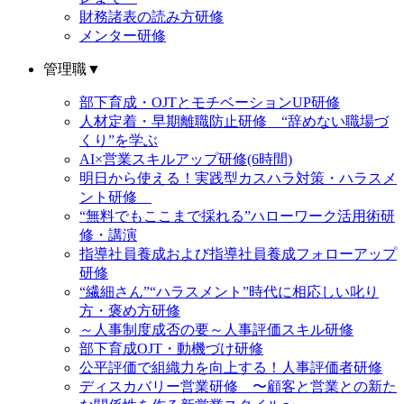
財務諸表の読み方研修
メンター研修
管理職
▼
部下育成・OJTとモチベーションUP研修
人材定着・早期離職防止研修 “辞めない職場づ
くり”を学ぶ
AI×営業スキルアップ研修(6時間)
明日から使える！実践型カスハラ対策・ハラスメ
ント研修
“無料でもここまで採れる”ハローワーク活用術研
修・講演
指導社員養成および指導社員養成フォローアップ
研修
“繊細さん”“ハラスメント”時代に相応しい叱り
方・褒め方研修
～人事制度成否の要～人事評価スキル研修
部下育成OJT・動機づけ研修
公平評価で組織力を向上する！人事評価者研修
ディスカバリー営業研修 〜顧客と営業との新た