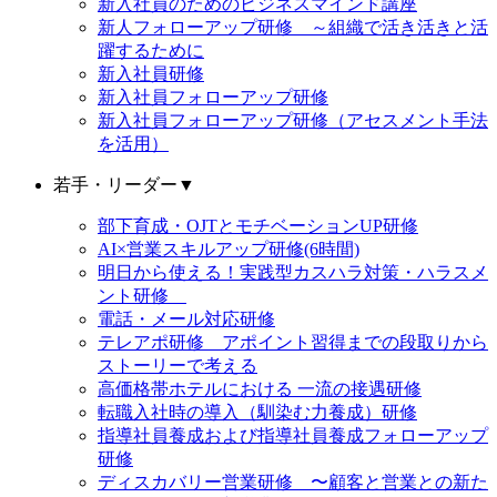
新入社員のためのビジネスマインド講座
新人フォローアップ研修 ～組織で活き活きと活
躍するために
新入社員研修
新入社員フォローアップ研修
新入社員フォローアップ研修（アセスメント手法
を活用）
若手・リーダー
▼
部下育成・OJTとモチベーションUP研修
AI×営業スキルアップ研修(6時間)
明日から使える！実践型カスハラ対策・ハラスメ
ント研修
電話・メール対応研修
テレアポ研修 アポイント習得までの段取りから
ストーリーで考える
高価格帯ホテルにおける 一流の接遇研修
転職入社時の導入（馴染む力養成）研修
指導社員養成および指導社員養成フォローアップ
研修
ディスカバリー営業研修 〜顧客と営業との新た