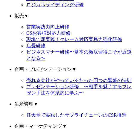
ロジカルライティング研修
販売
▼
営業実践力向上研修
CSお客様対応力研修
現場で即実践！クレーム対応実務力強化研修
店長研修
ビジネスマナー研修〜基本の徹底習得こそが近道
となる〜
企画・プレゼンテーション
▼
売れる会社がやっているたった四つの繁盛の法則
プレゼンテーション研修 〜相手を魅了するプレ
ゼン手法を体系的に学ぶ〜
生産管理
▼
任天堂で実践したサプライチェーンのCSR推進
企画・マーケティング
▼