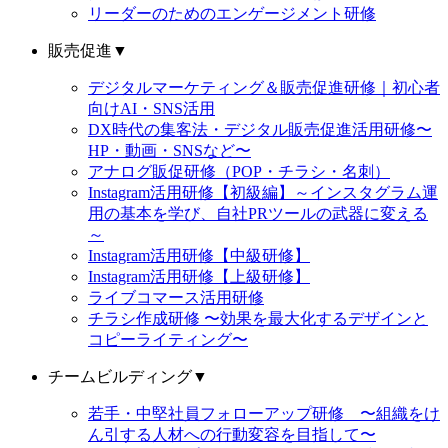
リーダーのためのエンゲージメント研修
販売促進
▼
デジタルマーケティング＆販売促進研修｜初心者
向けAI・SNS活用
DX時代の集客法・デジタル販売促進活用研修〜
HP・動画・SNSなど〜
アナログ販促研修（POP・チラシ・名刺）
Instagram活用研修【初級編】～インスタグラム運
用の基本を学び、自社PRツールの武器に変える
～
Instagram活用研修【中級研修】
Instagram活用研修【上級研修】
ライブコマース活用研修
チラシ作成研修 〜効果を最大化するデザインと
コピーライティング〜
チームビルディング
▼
若手・中堅社員フォローアップ研修 〜組織をけ
ん引する人材への行動変容を目指して〜