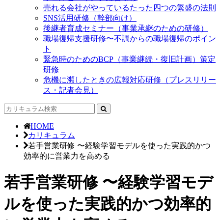
売れる会社がやっているたった四つの繁盛の法則
SNS活用研修（幹部向け）
後継者育成セミナー（事業承継のための研修）
職場復帰支援研修〜不調からの職場復帰のポイン
ト
緊急時のためのBCP（事業継続・復旧計画）策定
研修
危機に瀕したときの広報対応研修（プレスリリー
ス・記者会見）
HOME
カリキュラム
若手営業研修 〜経験学習モデルを使った実践的かつ
効率的に営業力を高める
若手営業研修 〜経験学習モデ
ルを使った実践的かつ効率的