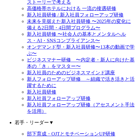
ストーリーで考える
高価格帯ホテルにおける 一流の接遇研修
新入社員研修 / 新入社員フォローアップ研修
未来を見据えた新入社員研修 〜2025年の変化に
備える2日間・4日間プログラム〜
新入社員研修 〜社会人の基本とメンタルヘル
ス・AI・SNSコンプライアンス〜
オンデマンド型・新入社員研修〜13本の動画で学
ぶ〜
ビジネスマナー研修 〜内定者・新人に向けた基
本の「き」をマスター〜
新入社員のためのビジネスマインド講座
新人フォローアップ研修 ～組織で活き活きと活
躍するために
新入社員研修
新入社員フォローアップ研修
新入社員フォローアップ研修（アセスメント手法
を活用）
若手・リーダー
▼
部下育成・OJTとモチベーションUP研修