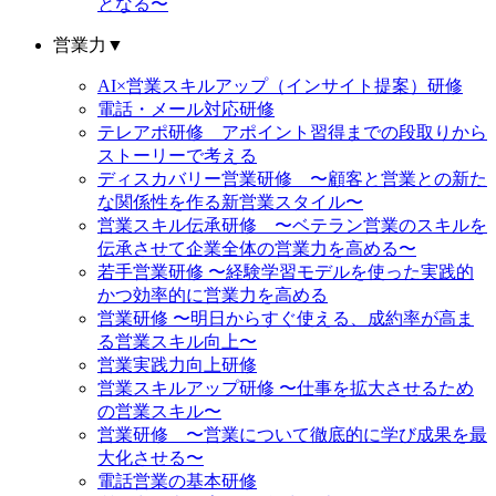
となる〜
営業力
▼
AI×営業スキルアップ（インサイト提案）研修
電話・メール対応研修
テレアポ研修 アポイント習得までの段取りから
ストーリーで考える
ディスカバリー営業研修 〜顧客と営業との新た
な関係性を作る新営業スタイル〜
営業スキル伝承研修 〜ベテラン営業のスキルを
伝承させて企業全体の営業力を高める〜
若手営業研修 〜経験学習モデルを使った実践的
かつ効率的に営業力を高める
営業研修 〜明日からすぐ使える、成約率が高ま
る営業スキル向上〜
営業実践力向上研修
営業スキルアップ研修 〜仕事を拡大させるため
の営業スキル〜
営業研修 〜営業について徹底的に学び成果を最
大化させる〜
電話営業の基本研修