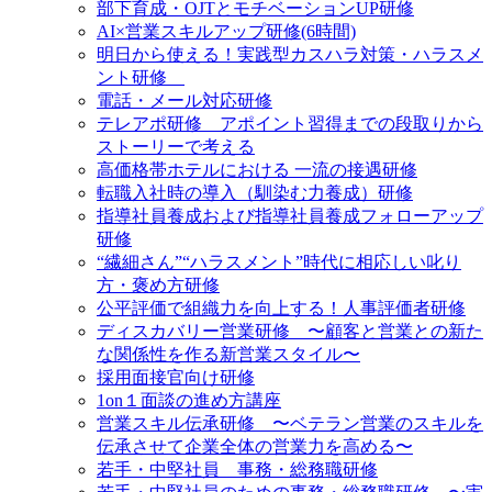
部下育成・OJTとモチベーションUP研修
AI×営業スキルアップ研修(6時間)
明日から使える！実践型カスハラ対策・ハラスメ
ント研修
電話・メール対応研修
テレアポ研修 アポイント習得までの段取りから
ストーリーで考える
高価格帯ホテルにおける 一流の接遇研修
転職入社時の導入（馴染む力養成）研修
指導社員養成および指導社員養成フォローアップ
研修
“繊細さん”“ハラスメント”時代に相応しい叱り
方・褒め方研修
公平評価で組織力を向上する！人事評価者研修
ディスカバリー営業研修 〜顧客と営業との新た
な関係性を作る新営業スタイル〜
採用面接官向け研修
1on１面談の進め方講座
営業スキル伝承研修 〜ベテラン営業のスキルを
伝承させて企業全体の営業力を高める〜
若手・中堅社員 事務・総務職研修