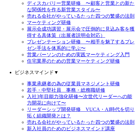
ディスカバリー営業研修 〜顧客と営業との新た
な関係性を作る新営業スタイル〜
売れる会社がやっているたった四つの繁盛の法則
マーケティング研修
展示会成功講習・展示会で圧倒的に見込み客を獲
得する具体策（出展者説明会対応）
プレゼンテーション研修 〜相手を魅了するプレ
ゼン手法を体系的に学ぶ〜
営業パーソンのための実践マーケティング入門
住宅業界のための営業マーケティング研修
ビジネスマインド
▼
事業承継者の為の従業員マネジメント研修
若手・中堅社員 事務・総務職研修
入社3年目能力強化研修〜次世代リーダーへの能
力開花に向けて〜
リーダーシップ開発研修 VUCA・AI時代を切り
拓く組織開発とは？
売れる会社がやっているたった四つの繁盛の法則
新入社員のためのビジネスマインド講座