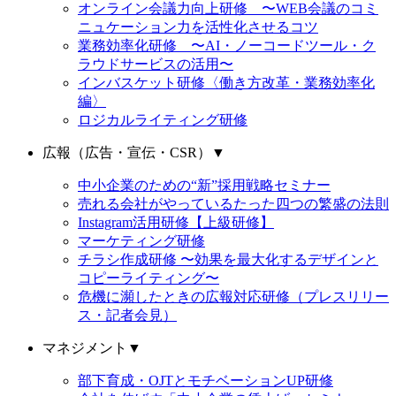
オンライン会議力向上研修 〜WEB会議のコミ
ニュケーション力を活性化させるコツ
業務効率化研修 〜AI・ノーコードツール・ク
ラウドサービスの活用〜
インバスケット研修〈働き方改革・業務効率化
編〉
ロジカルライティング研修
広報（広告・宣伝・CSR）
▼
中小企業のための“新”採用戦略セミナー
売れる会社がやっているたった四つの繁盛の法則
Instagram活用研修【上級研修】
マーケティング研修
チラシ作成研修 〜効果を最大化するデザインと
コピーライティング〜
危機に瀕したときの広報対応研修（プレスリリー
ス・記者会見）
マネジメント
▼
部下育成・OJTとモチベーションUP研修