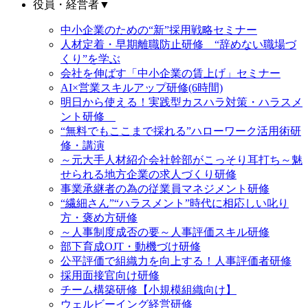
役員・経営者
▼
中小企業のための“新”採用戦略セミナー
人材定着・早期離職防止研修 “辞めない職場づ
くり”を学ぶ
会社を伸ばす「中小企業の賃上げ」セミナー
AI×営業スキルアップ研修(6時間)
明日から使える！実践型カスハラ対策・ハラスメ
ント研修
“無料でもここまで採れる”ハローワーク活用術研
修・講演
～元大手人材紹介会社幹部がこっそり耳打ち～魅
せられる地方企業の求人づくり研修
事業承継者の為の従業員マネジメント研修
“繊細さん”“ハラスメント”時代に相応しい叱り
方・褒め方研修
～人事制度成否の要～人事評価スキル研修
部下育成OJT・動機づけ研修
公平評価で組織力を向上する！人事評価者研修
採用面接官向け研修
チーム構築研修【小規模組織向け】
ウェルビーイング経営研修