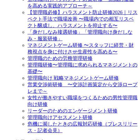
を高める実践的アプローチ～
【管理職必修】ハラスメント防止研修2026｜リス
ペクト手法で職場改善 〜職場内での相互リスペ
クト醸成し、ハラスメントを抑止する〜
「身だしなみ接遇研修」「管理職向け身だしな
み・服装研修」
マネジメントゲーム研修 〜スタッフに経営・財
務視点を身に付けさせ生産性を高める〜
管理職のための労務管理研修
管理職研修〜管理職に求められるマネジメントの
基礎〜
管理職向け 戦略マネジメントゲーム研修
営業交渉術研修 〜交渉計画策定から交渉ロープ
レまで～
女性が働きやすい職場をつくるための男性管理職
向け研修
リーダーのためのエンゲージメント研修
管理職向けアセスメント研修
危機に瀕したときの広報対応研修（プレスリリー
ス・記者会見）