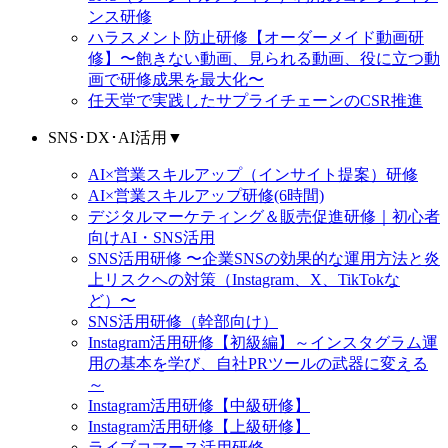
ンス研修
ハラスメント防止研修【オーダーメイド動画研
修】〜飽きない動画、見られる動画、役に立つ動
画で研修成果を最大化〜
任天堂で実践したサプライチェーンのCSR推進
SNS･DX･AI活用
▼
AI×営業スキルアップ（インサイト提案）研修
AI×営業スキルアップ研修(6時間)
デジタルマーケティング＆販売促進研修｜初心者
向けAI・SNS活用
SNS活用研修 〜企業SNSの効果的な運用方法と炎
上リスクへの対策（Instagram、X、TikTokな
ど）〜
SNS活用研修（幹部向け）
Instagram活用研修【初級編】～インスタグラム運
用の基本を学び、自社PRツールの武器に変える
～
Instagram活用研修【中級研修】
Instagram活用研修【上級研修】
ライブコマース活用研修