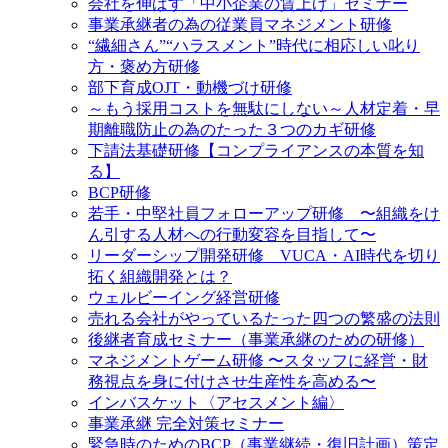
会社を伸ばす「中小企業の賃上げ」セミナー
事業承継者の為の従業員マネジメント研修
“繊細さん”“ハラスメント”時代に相応しい叱り
方・褒め方研修
部下育成OJT・動機づけ研修
～もう採用コストを無駄にしない～人材定着・早
期離職防止の為のたった３つのカギ研修
下請法基礎研修【コンプライアンスの本質を知
る】
BCP研修
若手・中堅社員フォローアップ研修 〜組織をけ
ん引する人材への行動変容を目指して〜
リーダーシップ開発研修 VUCA・AI時代を切り
拓く組織開発とは？
ウェルビーイング経営研修
売れる会社がやっているたった四つの繁盛の法則
後継者育成セミナー（事業承継のための研修）
マネジメントゲーム研修 〜スタッフに経営・財
務視点を身に付けさせ生産性を高める〜
インバスケット〈アセスメント編〉
事業承継 完全対策セミナー
緊急時のためのBCP（事業継続・復旧計画）策定