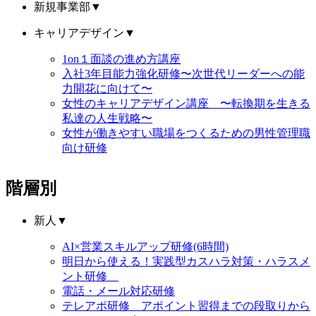
新規事業部
▼
キャリアデザイン
▼
1on１面談の進め方講座
入社3年目能力強化研修〜次世代リーダーへの能
力開花に向けて〜
女性のキャリアデザイン講座 〜転換期を生きる
私達の人生戦略〜
女性が働きやすい職場をつくるための男性管理職
向け研修
階層別
新人
▼
AI×営業スキルアップ研修(6時間)
明日から使える！実践型カスハラ対策・ハラスメ
ント研修
電話・メール対応研修
テレアポ研修 アポイント習得までの段取りから