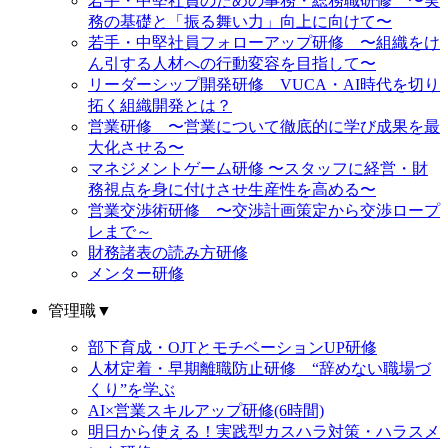
若手・中堅社員のための事務・総務職研修 〜実
務の基礎と「振る舞い力」向上に向けて〜
若手・中堅社員フォローアップ研修 〜組織をけ
ん引する人材への行動変容を目指して〜
リーダーシップ開発研修 VUCA・AI時代を切り
拓く組織開発とは？
営業研修 〜営業について徹底的に学び成果を最
大化させる〜
マネジメントゲーム研修 〜スタッフに経営・財
務視点を身に付けさせ生産性を高める〜
営業交渉術研修 〜交渉計画策定から交渉ロープ
レまで～
財務諸表の読み方研修
メンター研修
管理職
▼
部下育成・OJTとモチベーションUP研修
人材定着・早期離職防止研修 “辞めない職場づ
くり”を学ぶ
AI×営業スキルアップ研修(6時間)
明日から使える！実践型カスハラ対策・ハラスメ