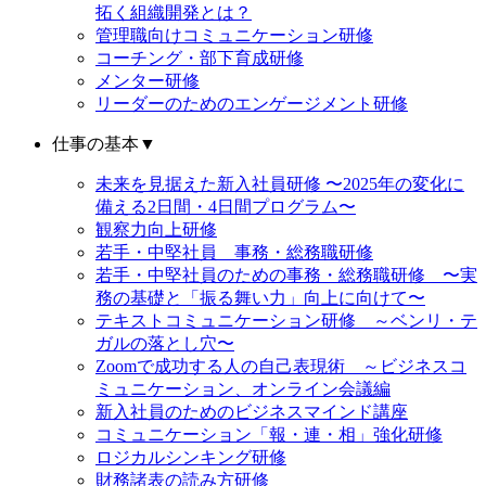
拓く組織開発とは？
管理職向けコミュニケーション研修
コーチング・部下育成研修
メンター研修
リーダーのためのエンゲージメント研修
仕事の基本
▼
未来を見据えた新入社員研修 〜2025年の変化に
備える2日間・4日間プログラム〜
観察力向上研修
若手・中堅社員 事務・総務職研修
若手・中堅社員のための事務・総務職研修 〜実
務の基礎と「振る舞い力」向上に向けて〜
テキストコミュニケーション研修 ～ベンリ・テ
ガルの落とし穴〜
Zoomで成功する人の自己表現術 ～ビジネスコ
ミュニケーション、オンライン会議編
新入社員のためのビジネスマインド講座
コミュニケーション「報・連・相」強化研修
ロジカルシンキング研修
財務諸表の読み方研修