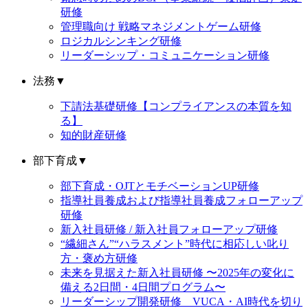
研修
管理職向け 戦略マネジメントゲーム研修
ロジカルシンキング研修
リーダーシップ・コミュニケーション研修
法務
▼
下請法基礎研修【コンプライアンスの本質を知
る】
知的財産研修
部下育成
▼
部下育成・OJTとモチベーションUP研修
指導社員養成および指導社員養成フォローアップ
研修
新入社員研修 / 新入社員フォローアップ研修
“繊細さん”“ハラスメント”時代に相応しい叱り
方・褒め方研修
未来を見据えた新入社員研修 〜2025年の変化に
備える2日間・4日間プログラム〜
リーダーシップ開発研修 VUCA・AI時代を切り