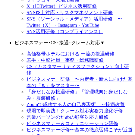
X（旧Twitter）ビジネス活用研修
SNS炎上対応・リスクマネジメント研修
SNS（ソーシャル・メディア）活用研修 〜
Twitter（X）・Instagram・YouTube
SNS活用研修（コンプライアンス）
ビジネスマナー･CS･接遇･クレーム対応
▼
高価格帯ホテルにおける 一流の接遇研修
若手・中堅社員 事務・総務職研修
CS（カスタマーサティスファクション）向上研
修
ビジネスマナー研修 〜内定者・新人に向けた基
本の「き」をマスター〜
「身だしなみ接遇研修」「管理職向け身だしな
み・服装研修」
Zoomで成功する人の自己表現術 ～接遇改善
現場で即実践！クレーム対応実務力強化研修
営業パーソンのための顧客対応力研修
ビジネスマナー＆コミュニケーション研修
ビジネスマナー研修〜基本の徹底習得こそが近道