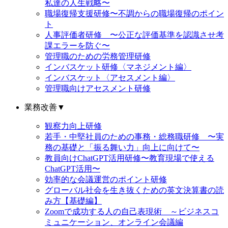
私達の人生戦略〜
職場復帰支援研修〜不調からの職場復帰のポイン
ト
人事評価者研修 〜公正な評価基準を認識させ考
課エラーを防ぐ〜
管理職のための労務管理研修
インバスケット研修〈マネジメント編〉
インバスケット〈アセスメント編〉
管理職向けアセスメント研修
業務改善
▼
観察力向上研修
若手・中堅社員のための事務・総務職研修 〜実
務の基礎と「振る舞い力」向上に向けて〜
教員向けChatGPT活用研修〜教育現場で使える
ChatGPT活用〜
効率的な会議運営のポイント研修
グローバル社会を生き抜くための英文決算書の読
み方【基礎編】
Zoomで成功する人の自己表現術 ～ビジネスコ
ミュニケーション、オンライン会議編