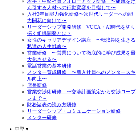
若手・中堅社員フォローアップ研修 〜組織をけ
ん引する人材への行動変容を目指して〜
入社3年目能力強化研修〜次世代リーダーへの能
力開花に向けて〜
リーダーシップ開発研修 VUCA・AI時代を切り
拓く組織開発とは？
女性のキャリアデザイン講座 〜転換期を生きる
私達の人生戦略〜
営業研修 〜営業について徹底的に学び成果を最
大化させる〜
電話営業の基本研修
メンター育成研修 〜新入社員へのメンタースキ
ル向上〜
店長研修
営業交渉術研修 〜交渉計画策定から交渉ロープ
レまで～
財務諸表の読み方研修
リーダーシップ・コミュニケーション研修
メンター研修
中堅
▼