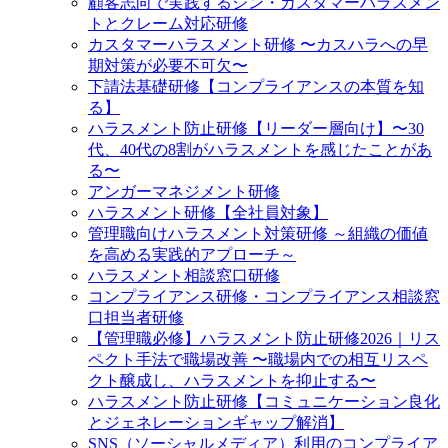
顧客志向で実践するシン・カスタマーハラスメン
トとクレーム対応研修
カスタマーハラスメント研修 〜カスハラへの早
期対策が必要不可欠〜
下請法基礎研修【コンプライアンスの本質を知
る】
ハラスメント防止研修【リーダー層向け】〜30
代、40代の8割がハラスメントを感じたことがあ
る〜
アンガーマネジメント研修
ハラスメント研修【全社員対象】
管理職向けハラスメント対策研修 ～組織の価値
を高める実践的アプローチ～
ハラスメント相談窓口研修
コンプライアンス研修・コンプライアンス相談窓
口担当者研修
【管理職必修】ハラスメント防止研修2026｜リス
ペクト手法で職場改善 〜職場内での相互リスペ
クト醸成し、ハラスメントを抑止する〜
ハラスメント防止研修【コミュニケーション良化
とジェネレーションギャップ解消】
SNS（ソーシャルメディア）利用のコンプライア