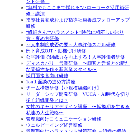
ント研修
“無料でもここまで採れる”ハローワーク活用術研
修・講演
指導社員養成および指導社員養成フォローアップ
研修
“繊細さん”“ハラスメント”時代に相応しい叱り
方・褒め方研修
～人事制度成否の要～人事評価スキル研修
部下育成OJT・動機づけ研修
公平評価で組織力を向上する！人事評価者研修
ディスカバリー営業研修 〜顧客と営業との新た
な関係性を作る新営業スタイル〜
採用面接官向け研修
1on１面談の進め方講座
チーム構築研修【小規模組織向け】
リーダーシップ開発研修 VUCA・AI時代を切り
拓く組織開発とは？
女性のキャリアデザイン講座 〜転換期を生きる
私達の人生戦略〜
管理職向けコミュニケーション研修
ウェルビーイング経営研修
管理職向けハラスメント対策研修 ～組織の価値