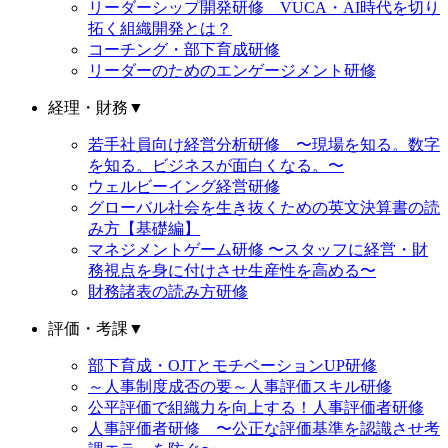
リーダーシップ開発研修 VUCA・AI時代を切り
拓く組織開発とは？
コーチング・部下育成研修
リーダーのためのエンゲージメント研修
経理・財務
▼
若手社員向け経営分析研修 〜現場を知る。数字
を知る。ビジネスが面白くなる。〜
ウェルビーイング経営研修
グローバル社会を生き抜くための英文決算書の読
み方【基礎編】
マネジメントゲーム研修 〜スタッフに経営・財
務視点を身に付けさせ生産性を高める〜
財務諸表の読み方研修
評価・考課
▼
部下育成・OJTとモチベーションUP研修
～人事制度成否の要～人事評価スキル研修
公平評価で組織力を向上する！人事評価者研修
人事評価者研修 〜公正な評価基準を認識させ考