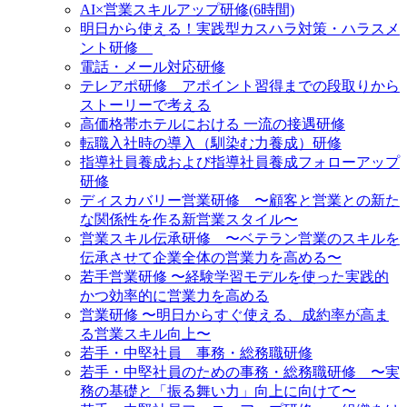
AI×営業スキルアップ研修(6時間)
明日から使える！実践型カスハラ対策・ハラスメ
ント研修
電話・メール対応研修
テレアポ研修 アポイント習得までの段取りから
ストーリーで考える
高価格帯ホテルにおける 一流の接遇研修
転職入社時の導入（馴染む力養成）研修
指導社員養成および指導社員養成フォローアップ
研修
ディスカバリー営業研修 〜顧客と営業との新た
な関係性を作る新営業スタイル〜
営業スキル伝承研修 〜ベテラン営業のスキルを
伝承させて企業全体の営業力を高める〜
若手営業研修 〜経験学習モデルを使った実践的
かつ効率的に営業力を高める
営業研修 〜明日からすぐ使える、成約率が高ま
る営業スキル向上〜
若手・中堅社員 事務・総務職研修
若手・中堅社員のための事務・総務職研修 〜実
務の基礎と「振る舞い力」向上に向けて〜