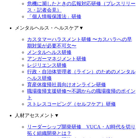
危機に瀕したときの広報対応研修（プレスリリー
ス・記者会見）
「個人情報保護法」研修
メンタルヘルス・ヘルスケア
▼
カスタマーハラスメント研修 〜カスハラへの早
期対策が必要不可欠〜
メンタルヘルス研修
アンガーマネジメント研修
レジリエンス研修
行政・自治体管理者（ライン）のためのメンタル
ヘルス研修
育産休復帰社員向けオンライン研修
職場復帰支援研修〜不調からの職場復帰のポイン
ト
ストレスコーピング（セルフケア）研修
人材アセスメント
▼
リーダーシップ開発研修 VUCA・AI時代を切り
拓く組織開発とは？