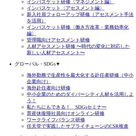
インバスケット研修〈マネジメント編〉
インバスケット〈アセスメント編〉
新入社員フォローアップ研修（アセスメント手法
を活用）
インバスケット研修〈働き方改革・業務効率化
編〉
管理職向けアセスメント研修
人材アセスメント研修 〜時代の変化に対応した
新しい人材アセスメント〜
グローバル・SDGs
▼
海外勤務で生産性を最大化する赴任者研修（中小
企業向け）
海外赴任者向け研修
中小企業のためのダイバーシティ人材を活用しよ
う！
私たちにもできる！ SDGsセミナー
育産休復帰社員向けオンライン研修
ワークライフバランス研修
任天堂で実践したサプライチェーンのCSR推進