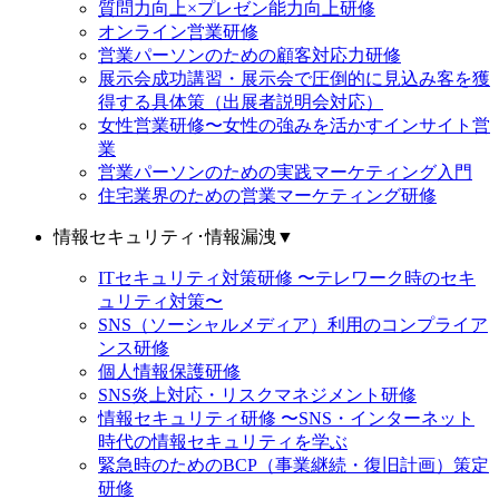
質問力向上×プレゼン能力向上研修
オンライン営業研修
営業パーソンのための顧客対応力研修
展示会成功講習・展示会で圧倒的に見込み客を獲
得する具体策（出展者説明会対応）
女性営業研修〜女性の強みを活かすインサイト営
業
営業パーソンのための実践マーケティング入門
住宅業界のための営業マーケティング研修
情報セキュリティ･情報漏洩
▼
ITセキュリティ対策研修 〜テレワーク時のセキ
ュリティ対策〜
SNS（ソーシャルメディア）利用のコンプライア
ンス研修
個人情報保護研修
SNS炎上対応・リスクマネジメント研修
情報セキュリティ研修 〜SNS・インターネット
時代の情報セキュリティを学ぶ
緊急時のためのBCP（事業継続・復旧計画）策定
研修