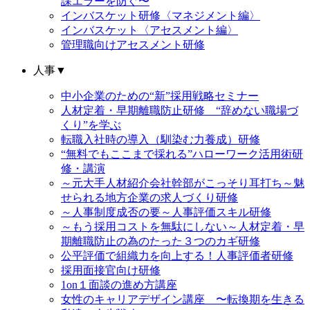
課エラーを防ぐ〜
インバスケット研修〈マネジメント編〉
インバスケット〈アセスメント編〉
管理職向けアセスメント研修
人事
▼
中小企業のための“新”採用戦略セミナー
人材定着・早期離職防止研修 “辞めない職場づ
くり”を学ぶ
転職入社時の導入（馴染む力養成）研修
“無料でもここまで採れる”ハローワーク活用術研
修・講演
～元大手人材紹介会社幹部がこっそり耳打ち～魅
せられる地方企業の求人づくり研修
～人事制度成否の要～人事評価スキル研修
～もう採用コストを無駄にしない～人材定着・早
期離職防止の為のたった３つのカギ研修
公平評価で組織力を向上する！人事評価者研修
採用面接官向け研修
1on１面談の進め方講座
女性のキャリアデザイン講座 〜転換期を生きる