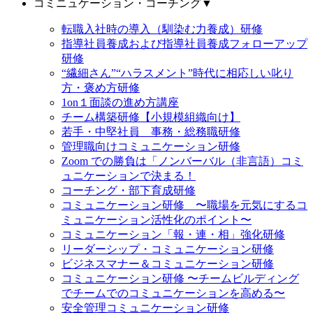
コミニュケーション・コーチング
▼
転職入社時の導入（馴染む力養成）研修
指導社員養成および指導社員養成フォローアップ
研修
“繊細さん”“ハラスメント”時代に相応しい叱り
方・褒め方研修
1on１面談の進め方講座
チーム構築研修【小規模組織向け】
若手・中堅社員 事務・総務職研修
管理職向けコミュニケーション研修
Zoom での勝負は「ノンバーバル（非言語）コミ
ュニケーションで決まる！
コーチング・部下育成研修
コミュニケーション研修 〜職場を元気にするコ
ミュニケーション活性化のポイント〜
コミュニケーション「報・連・相」強化研修
リーダーシップ・コミュニケーション研修
ビジネスマナー＆コミュニケーション研修
コミュニケーション研修 〜チームビルディング
でチームでのコミュニケーションを高める〜
安全管理コミュニケーション研修