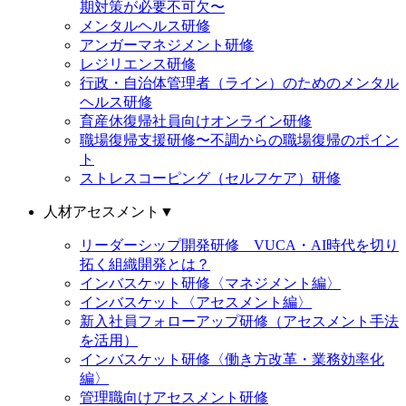
期対策が必要不可欠〜
メンタルヘルス研修
アンガーマネジメント研修
レジリエンス研修
行政・自治体管理者（ライン）のためのメンタル
ヘルス研修
育産休復帰社員向けオンライン研修
職場復帰支援研修〜不調からの職場復帰のポイン
ト
ストレスコーピング（セルフケア）研修
人材アセスメント
▼
リーダーシップ開発研修 VUCA・AI時代を切り
拓く組織開発とは？
インバスケット研修〈マネジメント編〉
インバスケット〈アセスメント編〉
新入社員フォローアップ研修（アセスメント手法
を活用）
インバスケット研修〈働き方改革・業務効率化
編〉
管理職向けアセスメント研修