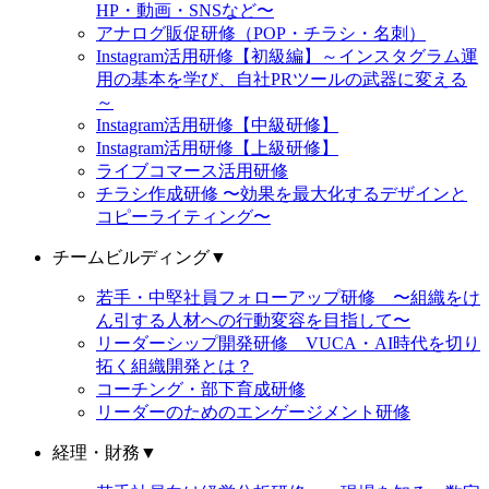
HP・動画・SNSなど〜
アナログ販促研修（POP・チラシ・名刺）
Instagram活用研修【初級編】～インスタグラム運
用の基本を学び、自社PRツールの武器に変える
～
Instagram活用研修【中級研修】
Instagram活用研修【上級研修】
ライブコマース活用研修
チラシ作成研修 〜効果を最大化するデザインと
コピーライティング〜
チームビルディング
▼
若手・中堅社員フォローアップ研修 〜組織をけ
ん引する人材への行動変容を目指して〜
リーダーシップ開発研修 VUCA・AI時代を切り
拓く組織開発とは？
コーチング・部下育成研修
リーダーのためのエンゲージメント研修
経理・財務
▼