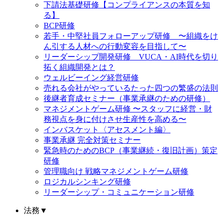
下請法基礎研修【コンプライアンスの本質を知
る】
BCP研修
若手・中堅社員フォローアップ研修 〜組織をけ
ん引する人材への行動変容を目指して〜
リーダーシップ開発研修 VUCA・AI時代を切り
拓く組織開発とは？
ウェルビーイング経営研修
売れる会社がやっているたった四つの繁盛の法則
後継者育成セミナー（事業承継のための研修）
マネジメントゲーム研修 〜スタッフに経営・財
務視点を身に付けさせ生産性を高める〜
インバスケット〈アセスメント編〉
事業承継 完全対策セミナー
緊急時のためのBCP（事業継続・復旧計画）策定
研修
管理職向け 戦略マネジメントゲーム研修
ロジカルシンキング研修
リーダーシップ・コミュニケーション研修
法務
▼