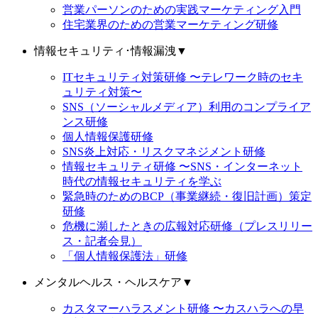
営業パーソンのための実践マーケティング入門
住宅業界のための営業マーケティング研修
情報セキュリティ･情報漏洩
▼
ITセキュリティ対策研修 〜テレワーク時のセキ
ュリティ対策〜
SNS（ソーシャルメディア）利用のコンプライア
ンス研修
個人情報保護研修
SNS炎上対応・リスクマネジメント研修
情報セキュリティ研修 〜SNS・インターネット
時代の情報セキュリティを学ぶ
緊急時のためのBCP（事業継続・復旧計画）策定
研修
危機に瀕したときの広報対応研修（プレスリリー
ス・記者会見）
「個人情報保護法」研修
メンタルヘルス・ヘルスケア
▼
カスタマーハラスメント研修 〜カスハラへの早