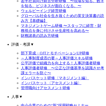
若手社員向け経営分析研修 〜現場を知る。数字
を知る。ビジネスが面白くなる。〜
ウェルビーイング経営研修
グローバル社会を生き抜くための英文決算書の読
み方【基礎編】
マネジメントゲーム研修 〜スタッフに経営・財
務視点を身に付けさせ生産性を高める〜
財務諸表の読み方研修
評価・考課
▼
部下育成・OJTとモチベーションUP研修
～人事制度成否の要～人事評価スキル研修
公平評価で組織力を向上する！人事評価者研修
人事評価者研修 〜公正な評価基準を認識させ考
課エラーを防ぐ〜
インバスケット研修〈マネジメント編〉
インバスケット〈アセスメント編〉
管理職向けアセスメント研修
人事
▼
中小企業のための“新”採用戦略セミナー