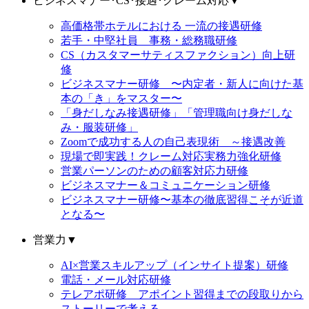
ビジネスマナー･CS･接遇･クレーム対応
▼
高価格帯ホテルにおける 一流の接遇研修
若手・中堅社員 事務・総務職研修
CS（カスタマーサティスファクション）向上研
修
ビジネスマナー研修 〜内定者・新人に向けた基
本の「き」をマスター〜
「身だしなみ接遇研修」「管理職向け身だしな
み・服装研修」
Zoomで成功する人の自己表現術 ～接遇改善
現場で即実践！クレーム対応実務力強化研修
営業パーソンのための顧客対応力研修
ビジネスマナー＆コミュニケーション研修
ビジネスマナー研修〜基本の徹底習得こそが近道
となる〜
営業力
▼
AI×営業スキルアップ（インサイト提案）研修
電話・メール対応研修
テレアポ研修 アポイント習得までの段取りから
ストーリーで考える