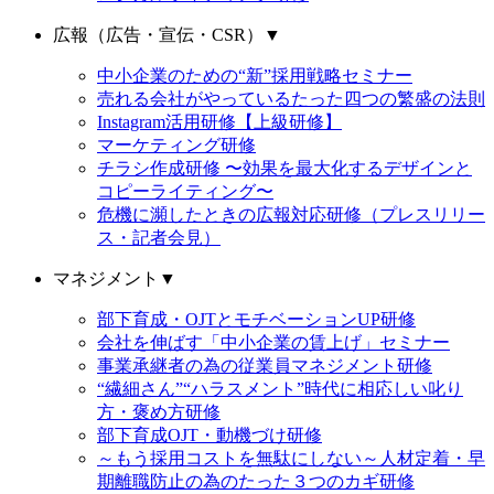
広報（広告・宣伝・CSR）
▼
中小企業のための“新”採用戦略セミナー
売れる会社がやっているたった四つの繁盛の法則
Instagram活用研修【上級研修】
マーケティング研修
チラシ作成研修 〜効果を最大化するデザインと
コピーライティング〜
危機に瀕したときの広報対応研修（プレスリリー
ス・記者会見）
マネジメント
▼
部下育成・OJTとモチベーションUP研修
会社を伸ばす「中小企業の賃上げ」セミナー
事業承継者の為の従業員マネジメント研修
“繊細さん”“ハラスメント”時代に相応しい叱り
方・褒め方研修
部下育成OJT・動機づけ研修
～もう採用コストを無駄にしない～人材定着・早
期離職防止の為のたった３つのカギ研修