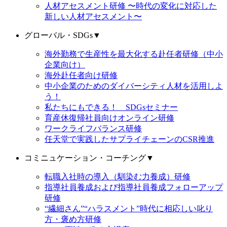
人材アセスメント研修 〜時代の変化に対応した
新しい人材アセスメント〜
グローバル・SDGs
▼
海外勤務で生産性を最大化する赴任者研修（中小
企業向け）
海外赴任者向け研修
中小企業のためのダイバーシティ人材を活用しよ
う！
私たちにもできる！ SDGsセミナー
育産休復帰社員向けオンライン研修
ワークライフバランス研修
任天堂で実践したサプライチェーンのCSR推進
コミニュケーション・コーチング
▼
転職入社時の導入（馴染む力養成）研修
指導社員養成および指導社員養成フォローアップ
研修
“繊細さん”“ハラスメント”時代に相応しい叱り
方・褒め方研修