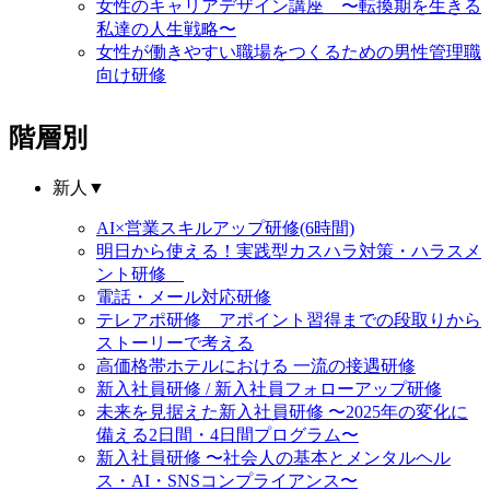
女性のキャリアデザイン講座 〜転換期を生きる
私達の人生戦略〜
女性が働きやすい職場をつくるための男性管理職
向け研修
階層別
新人
▼
AI×営業スキルアップ研修(6時間)
明日から使える！実践型カスハラ対策・ハラスメ
ント研修
電話・メール対応研修
テレアポ研修 アポイント習得までの段取りから
ストーリーで考える
高価格帯ホテルにおける 一流の接遇研修
新入社員研修 / 新入社員フォローアップ研修
未来を見据えた新入社員研修 〜2025年の変化に
備える2日間・4日間プログラム〜
新入社員研修 〜社会人の基本とメンタルヘル
ス・AI・SNSコンプライアンス〜