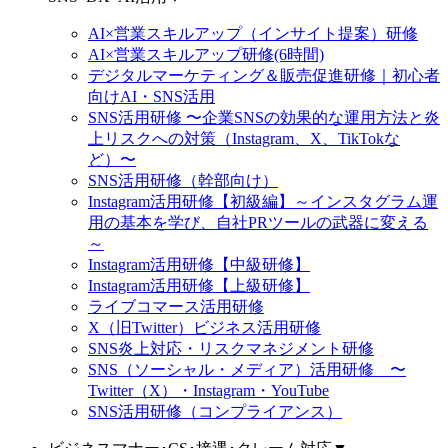
AI×営業スキルアップ（インサイト提案）研修
AI×営業スキルアップ研修(6時間)
デジタルマーケティング＆販売促進研修｜初心者
向けAI・SNS活用
SNS活用研修 〜企業SNSの効果的な運用方法と炎
上リスクへの対策（Instagram、X、TikTokな
ど）〜
SNS活用研修（幹部向け）
Instagram活用研修【初級編】～インスタグラム運
用の基本を学び、自社PRツールの武器に変える
～
Instagram活用研修【中級研修】
Instagram活用研修【上級研修】
ライブコマース活用研修
X（旧Twitter）ビジネス活用研修
SNS炎上対応・リスクマネジメント研修
SNS（ソーシャル・メディア）活用研修 〜
Twitter（X）・Instagram・YouTube
SNS活用研修（コンプライアンス）