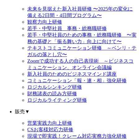
未来を見据えた新入社員研修 〜2025年の変化に
備える2日間・4日間プログラム〜
観察力向上研修
若手・中堅社員 事務・総務職研修
若手・中堅社員のための事務・総務職研修 〜実
務の基礎と「振る舞い力」向上に向けて〜
テキストコミュニケーション研修 ～ベンリ・テ
ガルの落とし穴〜
Zoomで成功する人の自己表現術 ～ビジネスコ
ミュニケーション、オンライン会議編
新入社員のためのビジネスマインド講座
コミュニケーション「報・連・相」強化研修
ロジカルシンキング研修
財務諸表の読み方研修
ロジカルライティング研修
販売
▼
営業実践力向上研修
CSお客様対応力研修
現場で即実践！クレーム対応実務力強化研修