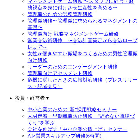
マネジメントゲーム研修 〜スタッフに経営・財
務視点を身に付けさせ生産性を高める〜
管理職のための労務管理研修
管理職研修〜管理職に求められるマネジメントの
基礎〜
管理職向け 戦略マネジメントゲーム研修
営業交渉術研修 〜交渉計画策定から交渉ロープ
レまで～
女性が働きやすい職場をつくるための男性管理職
向け研修
リーダーのためのエンゲージメント研修
管理職向けアセスメント研修
危機に瀕したときの広報対応研修（プレスリリー
ス・記者会見）
役員・経営者
▼
中小企業のための“新”採用戦略セミナー
人材定着・早期離職防止研修 “辞めない職場づ
くり”を学ぶ
会社を伸ばす「中小企業の賃上げ」セミナー
AI×営業スキルアップ研修(6時間)