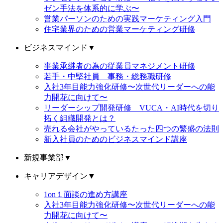
ゼン手法を体系的に学ぶ〜
営業パーソンのための実践マーケティング入門
住宅業界のための営業マーケティング研修
ビジネスマインド
▼
事業承継者の為の従業員マネジメント研修
若手・中堅社員 事務・総務職研修
入社3年目能力強化研修〜次世代リーダーへの能
力開花に向けて〜
リーダーシップ開発研修 VUCA・AI時代を切り
拓く組織開発とは？
売れる会社がやっているたった四つの繁盛の法則
新入社員のためのビジネスマインド講座
新規事業部
▼
キャリアデザイン
▼
1on１面談の進め方講座
入社3年目能力強化研修〜次世代リーダーへの能
力開花に向けて〜