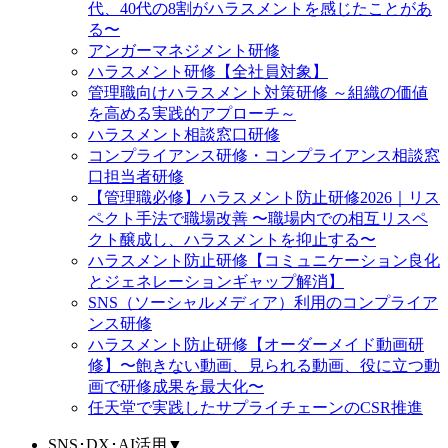
代、40代の8割がハラスメントを感じたことがあ
る〜
アンガーマネジメント研修
ハラスメント研修【全社員対象】
管理職向けハラスメント対策研修 ～組織の価値
を高める実践的アプローチ～
ハラスメント相談窓口研修
コンプライアンス研修・コンプライアンス相談窓
口担当者研修
【管理職必修】ハラスメント防止研修2026｜リス
ペクト手法で職場改善 〜職場内での相互リスペ
クト醸成し、ハラスメントを抑止する〜
ハラスメント防止研修【コミュニケーション良化
とジェネレーションギャップ解消】
SNS（ソーシャルメディア）利用のコンプライア
ンス研修
ハラスメント防止研修【オーダーメイド動画研
修】〜飽きない動画、見られる動画、役に立つ動
画で研修成果を最大化〜
任天堂で実践したサプライチェーンのCSR推進
SNS･DX･AI活用
▼