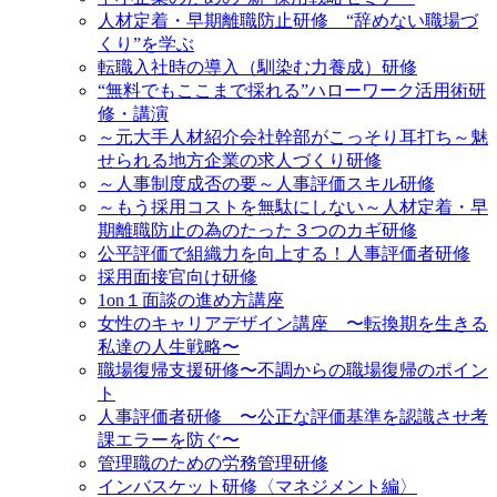
人材定着・早期離職防止研修 “辞めない職場づ
くり”を学ぶ
転職入社時の導入（馴染む力養成）研修
“無料でもここまで採れる”ハローワーク活用術研
修・講演
～元大手人材紹介会社幹部がこっそり耳打ち～魅
せられる地方企業の求人づくり研修
～人事制度成否の要～人事評価スキル研修
～もう採用コストを無駄にしない～人材定着・早
期離職防止の為のたった３つのカギ研修
公平評価で組織力を向上する！人事評価者研修
採用面接官向け研修
1on１面談の進め方講座
女性のキャリアデザイン講座 〜転換期を生きる
私達の人生戦略〜
職場復帰支援研修〜不調からの職場復帰のポイン
ト
人事評価者研修 〜公正な評価基準を認識させ考
課エラーを防ぐ〜
管理職のための労務管理研修
インバスケット研修〈マネジメント編〉