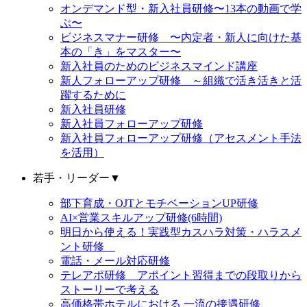
オンデマンド型・新入社員研修〜13本の動画で学
ぶ〜
ビジネスマナー研修 〜内定者・新人に向けた基
本の「き」をマスター〜
新入社員のためのビジネスマインド講座
新人フォローアップ研修 ～組織で活き活きと活
躍するために
新入社員研修
新入社員フォローアップ研修
新入社員フォローアップ研修（アセスメント手法
を活用）
若手・リーダー
▼
部下育成・OJTとモチベーションUP研修
AI×営業スキルアップ研修(6時間)
明日から使える！実践型カスハラ対策・ハラスメ
ント研修
電話・メール対応研修
テレアポ研修 アポイント習得までの段取りから
ストーリーで考える
高価格帯ホテルにおける 一流の接遇研修