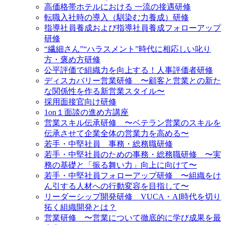
高価格帯ホテルにおける 一流の接遇研修
転職入社時の導入（馴染む力養成）研修
指導社員養成および指導社員養成フォローアップ
研修
“繊細さん”“ハラスメント”時代に相応しい叱り
方・褒め方研修
公平評価で組織力を向上する！人事評価者研修
ディスカバリー営業研修 〜顧客と営業との新た
な関係性を作る新営業スタイル〜
採用面接官向け研修
1on１面談の進め方講座
営業スキル伝承研修 〜ベテラン営業のスキルを
伝承させて企業全体の営業力を高める〜
若手・中堅社員 事務・総務職研修
若手・中堅社員のための事務・総務職研修 〜実
務の基礎と「振る舞い力」向上に向けて〜
若手・中堅社員フォローアップ研修 〜組織をけ
ん引する人材への行動変容を目指して〜
リーダーシップ開発研修 VUCA・AI時代を切り
拓く組織開発とは？
営業研修 〜営業について徹底的に学び成果を最