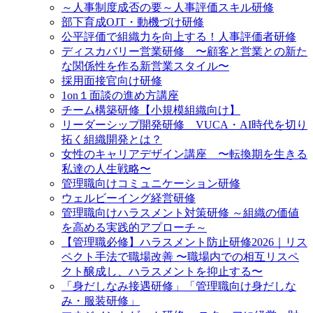
～人事制度成否の要～人事評価スキル研修
部下育成OJT・動機づけ研修
公平評価で組織力を向上する！人事評価者研修
ディスカバリー営業研修 〜顧客と営業との新た
な関係性を作る新営業スタイル〜
採用面接官向け研修
1on１面談の進め方講座
チーム構築研修【小規模組織向け】
リーダーシップ開発研修 VUCA・AI時代を切り
拓く組織開発とは？
女性のキャリアデザイン講座 〜転換期を生きる
私達の人生戦略〜
管理職向けコミュニケーション研修
ウェルビーイング経営研修
管理職向けハラスメント対策研修 ～組織の価値
を高める実践的アプローチ～
【管理職必修】ハラスメント防止研修2026｜リス
ペクト手法で職場改善 〜職場内での相互リスペ
クト醸成し、ハラスメントを抑止する〜
「身だしなみ接遇研修」「管理職向け身だしな
み・服装研修」