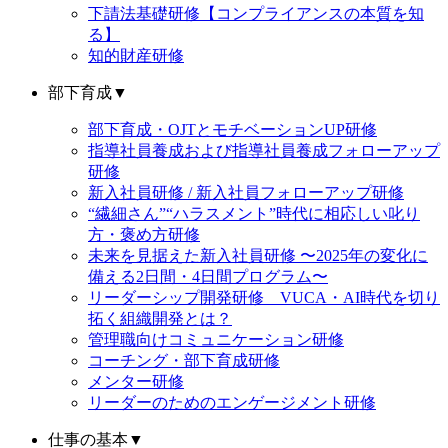
下請法基礎研修【コンプライアンスの本質を知
る】
知的財産研修
部下育成
▼
部下育成・OJTとモチベーションUP研修
指導社員養成および指導社員養成フォローアップ
研修
新入社員研修 / 新入社員フォローアップ研修
“繊細さん”“ハラスメント”時代に相応しい叱り
方・褒め方研修
未来を見据えた新入社員研修 〜2025年の変化に
備える2日間・4日間プログラム〜
リーダーシップ開発研修 VUCA・AI時代を切り
拓く組織開発とは？
管理職向けコミュニケーション研修
コーチング・部下育成研修
メンター研修
リーダーのためのエンゲージメント研修
仕事の基本
▼