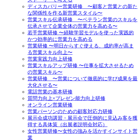
ディスカバリー営業研修 〜顧客と営業との新た
な関係性を作る新営業スタイル〜
営業スキル伝承研修 〜ベテラン営業のスキルを
伝承させて企業全体の営業力を高める〜
若手営業研修 〜経験学習モデルを使った実践的
かつ効率的に営業力を高める
営業研修 〜明日からすぐ使える、成約率が高ま
る営業スキル向上〜
営業実践力向上研修
営業スキルアップ研修 〜仕事を拡大させるため
の営業スキル〜
営業研修 〜営業について徹底的に学び成果を最
大化させる〜
電話営業の基本研修
質問力向上×プレゼン能力向上研修
オンライン営業研修
営業パーソンのための顧客対応力研修
展示会成功講習・展示会で圧倒的に見込み客を獲
得する具体策（出展者説明会対応）
女性営業研修〜女性の強みを活かすインサイト営
業