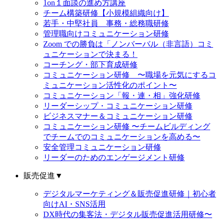
1on１面談の進め方講座
チーム構築研修【小規模組織向け】
若手・中堅社員 事務・総務職研修
管理職向けコミュニケーション研修
Zoom での勝負は「ノンバーバル（非言語）コミ
ュニケーションで決まる！
コーチング・部下育成研修
コミュニケーション研修 〜職場を元気にするコ
ミュニケーション活性化のポイント〜
コミュニケーション「報・連・相」強化研修
リーダーシップ・コミュニケーション研修
ビジネスマナー＆コミュニケーション研修
コミュニケーション研修 〜チームビルディング
でチームでのコミュニケーションを高める〜
安全管理コミュニケーション研修
リーダーのためのエンゲージメント研修
販売促進
▼
デジタルマーケティング＆販売促進研修｜初心者
向けAI・SNS活用
DX時代の集客法・デジタル販売促進活用研修〜