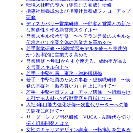
転職入社時の導入（馴染む力養成）研修
指導社員養成および指導社員養成フォローアップ
研修
ディスカバリー営業研修 〜顧客と営業との新た
な関係性を作る新営業スタイル〜
営業スキル伝承研修 〜ベテラン営業のスキルを
伝承させて企業全体の営業力を高める〜
若手営業研修 〜経験学習モデルを使った実践的
かつ効率的に営業力を高める
営業研修 〜明日からすぐ使える、成約率が高ま
る営業スキル向上〜
若手・中堅社員 事務・総務職研修
若手・中堅社員のための事務・総務職研修 〜実
務の基礎と「振る舞い力」向上に向けて〜
若手・中堅社員フォローアップ研修 〜組織をけ
ん引する人材への行動変容を目指して〜
入社3年目能力強化研修〜次世代リーダーへの能
力開花に向けて〜
リーダーシップ開発研修 VUCA・AI時代を切り
拓く組織開発とは？
女性のキャリアデザイン講座 〜転換期を生きる