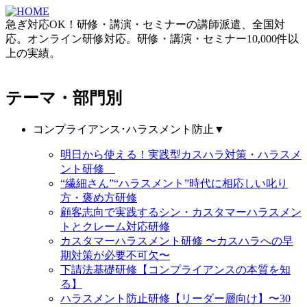
急ぎ対応OK！研修・講演・セミナーの講師派遣、全国対
応。オンライン研修対応。研修・講演・セミナー10,000件以
上の実績。
テーマ・部門別
コンプライアンス･ハラスメント防止
▼
明日から使える！実践型カスハラ対策・ハラスメ
ント研修
“繊細さん”“ハラスメント”時代に相応しい叱り
方・褒め方研修
顧客志向で実践するシン・カスタマーハラスメン
トとクレーム対応研修
カスタマーハラスメント研修 〜カスハラへの早
期対策が必要不可欠〜
下請法基礎研修【コンプライアンスの本質を知
る】
ハラスメント防止研修【リーダー層向け】〜30