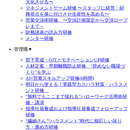
大化させる〜
マネジメントゲーム研修 〜スタッフに経営・財
務視点を身に付けさせ生産性を高める〜
営業交渉術研修 〜交渉計画策定から交渉ロープ
レまで～
財務諸表の読み方研修
メンター研修
管理職
▼
部下育成・OJTとモチベーションUP研修
人材定着・早期離職防止研修 “辞めない職場づ
くり”を学ぶ
AI×営業スキルアップ研修(6時間)
明日から使える！実践型カスハラ対策・ハラスメ
ント研修
“無料でもここまで採れる”ハローワーク活用術研
修・講演
指導社員養成および指導社員養成フォローアップ
研修
“繊細さん”“ハラスメント”時代に相応しい叱り
方・褒め方研修