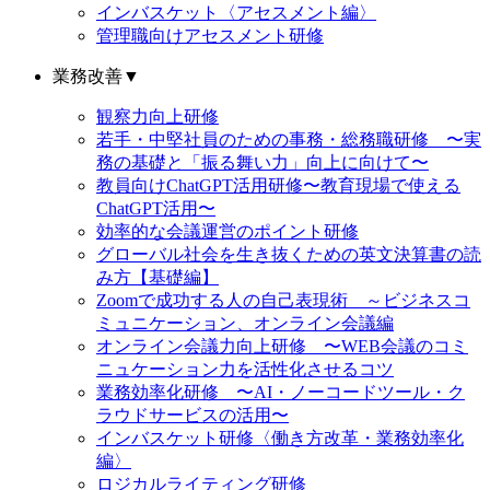
インバスケット〈アセスメント編〉
管理職向けアセスメント研修
業務改善
▼
観察力向上研修
若手・中堅社員のための事務・総務職研修 〜実
務の基礎と「振る舞い力」向上に向けて〜
教員向けChatGPT活用研修〜教育現場で使える
ChatGPT活用〜
効率的な会議運営のポイント研修
グローバル社会を生き抜くための英文決算書の読
み方【基礎編】
Zoomで成功する人の自己表現術 ～ビジネスコ
ミュニケーション、オンライン会議編
オンライン会議力向上研修 〜WEB会議のコミ
ニュケーション力を活性化させるコツ
業務効率化研修 〜AI・ノーコードツール・ク
ラウドサービスの活用〜
インバスケット研修〈働き方改革・業務効率化
編〉
ロジカルライティング研修