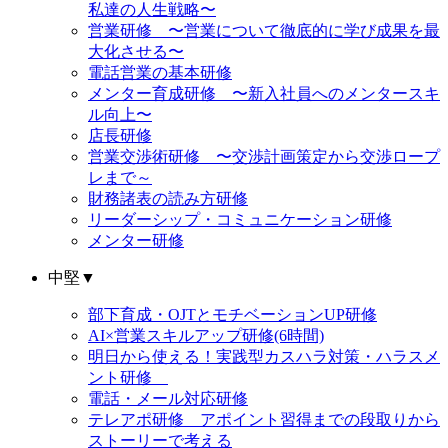
私達の人生戦略〜
営業研修 〜営業について徹底的に学び成果を最
大化させる〜
電話営業の基本研修
メンター育成研修 〜新入社員へのメンタースキ
ル向上〜
店長研修
営業交渉術研修 〜交渉計画策定から交渉ロープ
レまで～
財務諸表の読み方研修
リーダーシップ・コミュニケーション研修
メンター研修
中堅
▼
部下育成・OJTとモチベーションUP研修
AI×営業スキルアップ研修(6時間)
明日から使える！実践型カスハラ対策・ハラスメ
ント研修
電話・メール対応研修
テレアポ研修 アポイント習得までの段取りから
ストーリーで考える