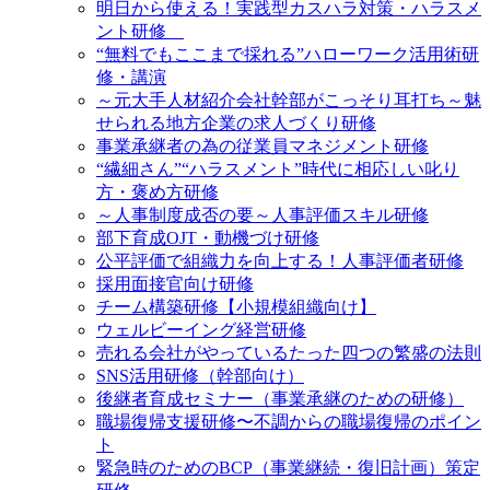
明日から使える！実践型カスハラ対策・ハラスメ
ント研修
“無料でもここまで採れる”ハローワーク活用術研
修・講演
～元大手人材紹介会社幹部がこっそり耳打ち～魅
せられる地方企業の求人づくり研修
事業承継者の為の従業員マネジメント研修
“繊細さん”“ハラスメント”時代に相応しい叱り
方・褒め方研修
～人事制度成否の要～人事評価スキル研修
部下育成OJT・動機づけ研修
公平評価で組織力を向上する！人事評価者研修
採用面接官向け研修
チーム構築研修【小規模組織向け】
ウェルビーイング経営研修
売れる会社がやっているたった四つの繁盛の法則
SNS活用研修（幹部向け）
後継者育成セミナー（事業承継のための研修）
職場復帰支援研修〜不調からの職場復帰のポイン
ト
緊急時のためのBCP（事業継続・復旧計画）策定