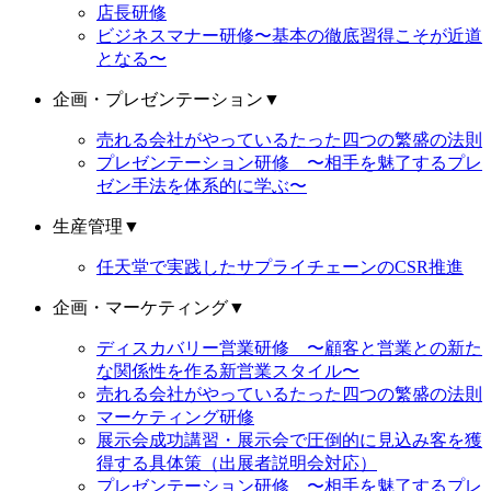
店長研修
ビジネスマナー研修〜基本の徹底習得こそが近道
となる〜
企画・プレゼンテーション
▼
売れる会社がやっているたった四つの繁盛の法則
プレゼンテーション研修 〜相手を魅了するプレ
ゼン手法を体系的に学ぶ〜
生産管理
▼
任天堂で実践したサプライチェーンのCSR推進
企画・マーケティング
▼
ディスカバリー営業研修 〜顧客と営業との新た
な関係性を作る新営業スタイル〜
売れる会社がやっているたった四つの繁盛の法則
マーケティング研修
展示会成功講習・展示会で圧倒的に見込み客を獲
得する具体策（出展者説明会対応）
プレゼンテーション研修 〜相手を魅了するプレ