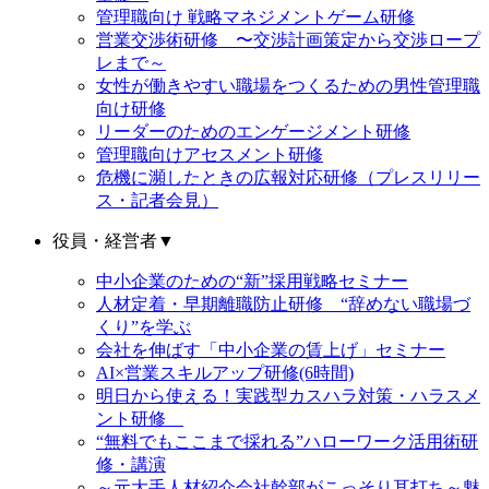
管理職向け 戦略マネジメントゲーム研修
営業交渉術研修 〜交渉計画策定から交渉ロープ
レまで～
女性が働きやすい職場をつくるための男性管理職
向け研修
リーダーのためのエンゲージメント研修
管理職向けアセスメント研修
危機に瀕したときの広報対応研修（プレスリリー
ス・記者会見）
役員・経営者
▼
中小企業のための“新”採用戦略セミナー
人材定着・早期離職防止研修 “辞めない職場づ
くり”を学ぶ
会社を伸ばす「中小企業の賃上げ」セミナー
AI×営業スキルアップ研修(6時間)
明日から使える！実践型カスハラ対策・ハラスメ
ント研修
“無料でもここまで採れる”ハローワーク活用術研
修・講演
～元大手人材紹介会社幹部がこっそり耳打ち～魅