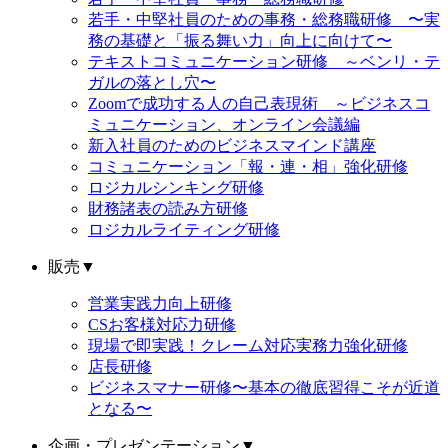
若手・中堅社員のための事務・総務職研修 〜実
務の基礎と「振る舞い力」向上に向けて〜
テキストコミュニケーション研修 ～ベンリ・テ
ガルの落とし穴〜
Zoomで成功する人の自己表現術 ～ビジネスコ
ミュニケーション、オンライン会議編
新入社員のためのビジネスマインド講座
コミュニケーション「報・連・相」強化研修
ロジカルシンキング研修
財務諸表の読み方研修
ロジカルライティング研修
販売
▼
営業実践力向上研修
CSお客様対応力研修
現場で即実践！クレーム対応実務力強化研修
店長研修
ビジネスマナー研修〜基本の徹底習得こそが近道
となる〜
企画・プレゼンテーション
▼