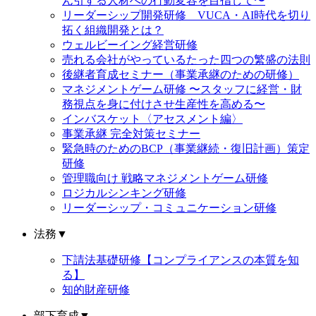
ん引する人材への行動変容を目指して〜
リーダーシップ開発研修 VUCA・AI時代を切り
拓く組織開発とは？
ウェルビーイング経営研修
売れる会社がやっているたった四つの繁盛の法則
後継者育成セミナー（事業承継のための研修）
マネジメントゲーム研修 〜スタッフに経営・財
務視点を身に付けさせ生産性を高める〜
インバスケット〈アセスメント編〉
事業承継 完全対策セミナー
緊急時のためのBCP（事業継続・復旧計画）策定
研修
管理職向け 戦略マネジメントゲーム研修
ロジカルシンキング研修
リーダーシップ・コミュニケーション研修
法務
▼
下請法基礎研修【コンプライアンスの本質を知
る】
知的財産研修
部下育成
▼