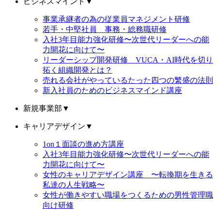
ビジネスマインド
▼
事業承継者の為の従業員マネジメント研修
若手・中堅社員 事務・総務職研修
入社3年目能力強化研修〜次世代リーダーへの能
力開花に向けて〜
リーダーシップ開発研修 VUCA・AI時代を切り
拓く組織開発とは？
売れる会社がやっているたった四つの繁盛の法則
新入社員のためのビジネスマインド講座
新規事業部
▼
キャリアデザイン
▼
1on１面談の進め方講座
入社3年目能力強化研修〜次世代リーダーへの能
力開花に向けて〜
女性のキャリアデザイン講座 〜転換期を生きる
私達の人生戦略〜
女性が働きやすい職場をつくるための男性管理職
向け研修