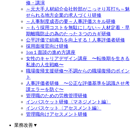
修・講演
～元大手人材紹介会社幹部がこっそり耳打ち～魅
せられる地方企業の求人づくり研修
～人事制度成否の要～人事評価スキル研修
～もう採用コストを無駄にしない～人材定着・早
期離職防止の為のたった３つのカギ研修
公平評価で組織力を向上する！人事評価者研修
採用面接官向け研修
1on１面談の進め方講座
女性のキャリアデザイン講座 〜転換期を生きる
私達の人生戦略〜
職場復帰支援研修〜不調からの職場復帰のポイン
ト
人事評価者研修 〜公正な評価基準を認識させ考
課エラーを防ぐ〜
管理職のための労務管理研修
インバスケット研修〈マネジメント編〉
インバスケット〈アセスメント編〉
管理職向けアセスメント研修
業務改善
▼