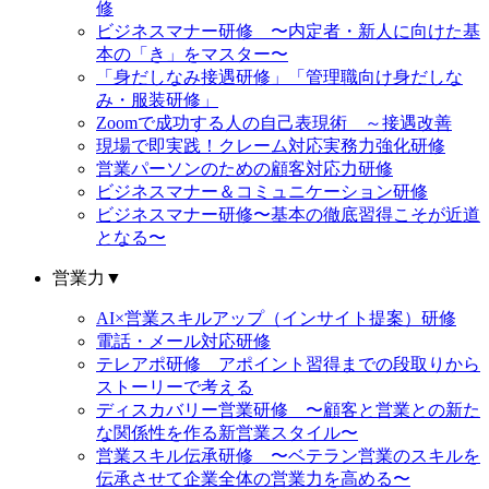
修
ビジネスマナー研修 〜内定者・新人に向けた基
本の「き」をマスター〜
「身だしなみ接遇研修」「管理職向け身だしな
み・服装研修」
Zoomで成功する人の自己表現術 ～接遇改善
現場で即実践！クレーム対応実務力強化研修
営業パーソンのための顧客対応力研修
ビジネスマナー＆コミュニケーション研修
ビジネスマナー研修〜基本の徹底習得こそが近道
となる〜
営業力
▼
AI×営業スキルアップ（インサイト提案）研修
電話・メール対応研修
テレアポ研修 アポイント習得までの段取りから
ストーリーで考える
ディスカバリー営業研修 〜顧客と営業との新た
な関係性を作る新営業スタイル〜
営業スキル伝承研修 〜ベテラン営業のスキルを
伝承させて企業全体の営業力を高める〜