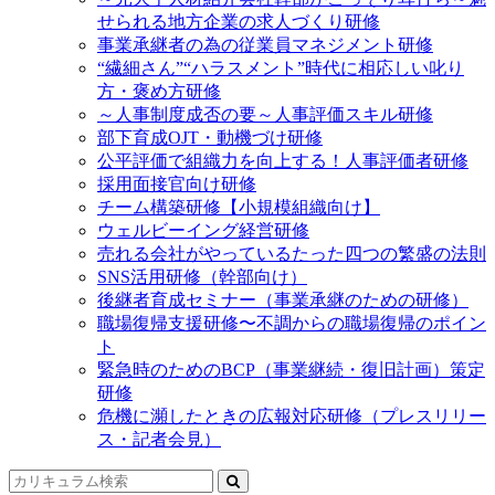
せられる地方企業の求人づくり研修
事業承継者の為の従業員マネジメント研修
“繊細さん”“ハラスメント”時代に相応しい叱り
方・褒め方研修
～人事制度成否の要～人事評価スキル研修
部下育成OJT・動機づけ研修
公平評価で組織力を向上する！人事評価者研修
採用面接官向け研修
チーム構築研修【小規模組織向け】
ウェルビーイング経営研修
売れる会社がやっているたった四つの繁盛の法則
SNS活用研修（幹部向け）
後継者育成セミナー（事業承継のための研修）
職場復帰支援研修〜不調からの職場復帰のポイン
ト
緊急時のためのBCP（事業継続・復旧計画）策定
研修
危機に瀕したときの広報対応研修（プレスリリー
ス・記者会見）