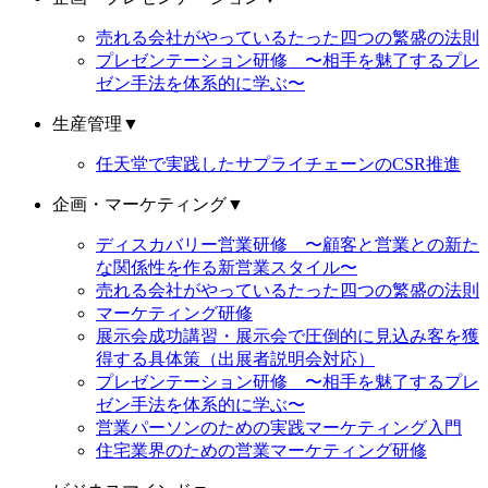
売れる会社がやっているたった四つの繁盛の法則
プレゼンテーション研修 〜相手を魅了するプレ
ゼン手法を体系的に学ぶ〜
生産管理
▼
任天堂で実践したサプライチェーンのCSR推進
企画・マーケティング
▼
ディスカバリー営業研修 〜顧客と営業との新た
な関係性を作る新営業スタイル〜
売れる会社がやっているたった四つの繁盛の法則
マーケティング研修
展示会成功講習・展示会で圧倒的に見込み客を獲
得する具体策（出展者説明会対応）
プレゼンテーション研修 〜相手を魅了するプレ
ゼン手法を体系的に学ぶ〜
営業パーソンのための実践マーケティング入門
住宅業界のための営業マーケティング研修