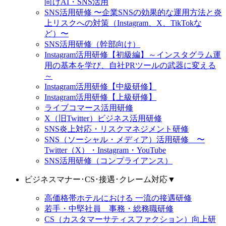
向けAI・SNS活用
SNS活用研修 〜企業SNSの効果的な運用方法と炎
上リスクへの対策（Instagram、X、TikTokな
ど）〜
SNS活用研修（幹部向け）
Instagram活用研修【初級編】～インスタグラム運
用の基本を学び、自社PRツールの武器に変える
～
Instagram活用研修【中級研修】
Instagram活用研修【上級研修】
ライブコマース活用研修
X（旧Twitter）ビジネス活用研修
SNS炎上対応・リスクマネジメント研修
SNS（ソーシャル・メディア）活用研修 〜
Twitter（X）・Instagram・YouTube
SNS活用研修（コンプライアンス）
ビジネスマナー･CS･接遇･クレーム対応
▼
高価格帯ホテルにおける 一流の接遇研修
若手・中堅社員 事務・総務職研修
CS（カスタマーサティスファクション）向上研