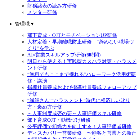
財務諸表の読み方研修
メンター研修
管理職
▼
部下育成・OJTとモチベーションUP研修
人材定着・早期離職防止研修 “辞めない職場づ
くり”を学ぶ
AI×営業スキルアップ研修(6時間)
明日から使える！実践型カスハラ対策・ハラスメ
ント研修
“無料でもここまで採れる”ハローワーク活用術研
修・講演
指導社員養成および指導社員養成フォローアップ
研修
“繊細さん”“ハラスメント”時代に相応しい叱り
方・褒め方研修
～人事制度成否の要～人事評価スキル研修
部下育成OJT・動機づけ研修
公平評価で組織力を向上する！人事評価者研修
ディスカバリー営業研修 〜顧客と営業との新た