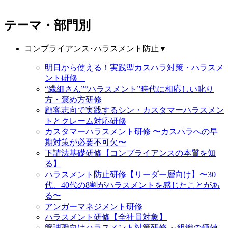
テーマ・部門別
コンプライアンス･ハラスメント防止
▼
明日から使える！実践型カスハラ対策・ハラスメ
ント研修
“繊細さん”“ハラスメント”時代に相応しい叱り
方・褒め方研修
顧客志向で実践するシン・カスタマーハラスメン
トとクレーム対応研修
カスタマーハラスメント研修 〜カスハラへの早
期対策が必要不可欠〜
下請法基礎研修【コンプライアンスの本質を知
る】
ハラスメント防止研修【リーダー層向け】〜30
代、40代の8割がハラスメントを感じたことがあ
る〜
アンガーマネジメント研修
ハラスメント研修【全社員対象】
管理職向けハラスメント対策研修 ～組織の価値