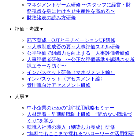
マネジメントゲーム研修 〜スタッフに経営・財
務視点を身に付けさせ生産性を高める〜
財務諸表の読み方研修
評価・考課
▼
部下育成・OJTとモチベーションUP研修
～人事制度成否の要～人事評価スキル研修
公平評価で組織力を向上する！人事評価者研修
人事評価者研修 〜公正な評価基準を認識させ考
課エラーを防ぐ〜
インバスケット研修〈マネジメント編〉
インバスケット〈アセスメント編〉
管理職向けアセスメント研修
人事
▼
中小企業のための“新”採用戦略セミナー
人材定着・早期離職防止研修 “辞めない職場づ
くり”を学ぶ
転職入社時の導入（馴染む力養成）研修
“無料でもここまで採れる”ハローワーク活用術研