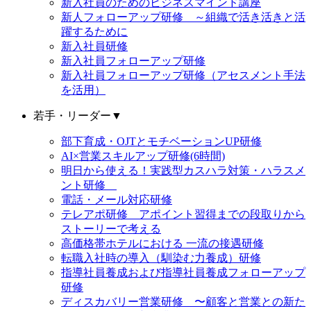
新入社員のためのビジネスマインド講座
新人フォローアップ研修 ～組織で活き活きと活
躍するために
新入社員研修
新入社員フォローアップ研修
新入社員フォローアップ研修（アセスメント手法
を活用）
若手・リーダー
▼
部下育成・OJTとモチベーションUP研修
AI×営業スキルアップ研修(6時間)
明日から使える！実践型カスハラ対策・ハラスメ
ント研修
電話・メール対応研修
テレアポ研修 アポイント習得までの段取りから
ストーリーで考える
高価格帯ホテルにおける 一流の接遇研修
転職入社時の導入（馴染む力養成）研修
指導社員養成および指導社員養成フォローアップ
研修
ディスカバリー営業研修 〜顧客と営業との新た