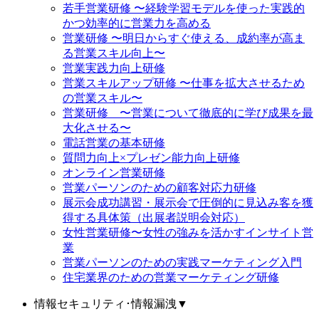
若手営業研修 〜経験学習モデルを使った実践的
かつ効率的に営業力を高める
営業研修 〜明日からすぐ使える、成約率が高ま
る営業スキル向上〜
営業実践力向上研修
営業スキルアップ研修 〜仕事を拡大させるため
の営業スキル〜
営業研修 〜営業について徹底的に学び成果を最
大化させる〜
電話営業の基本研修
質問力向上×プレゼン能力向上研修
オンライン営業研修
営業パーソンのための顧客対応力研修
展示会成功講習・展示会で圧倒的に見込み客を獲
得する具体策（出展者説明会対応）
女性営業研修〜女性の強みを活かすインサイト営
業
営業パーソンのための実践マーケティング入門
住宅業界のための営業マーケティング研修
情報セキュリティ･情報漏洩
▼