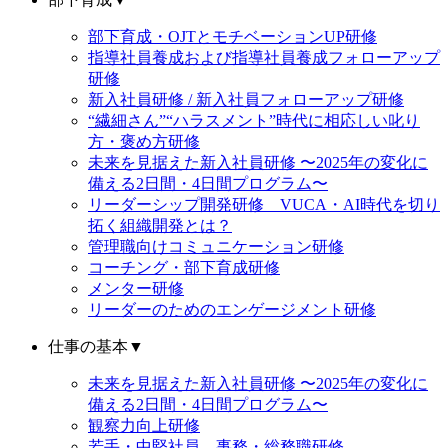
部下育成・OJTとモチベーションUP研修
指導社員養成および指導社員養成フォローアップ
研修
新入社員研修 / 新入社員フォローアップ研修
“繊細さん”“ハラスメント”時代に相応しい叱り
方・褒め方研修
未来を見据えた新入社員研修 〜2025年の変化に
備える2日間・4日間プログラム〜
リーダーシップ開発研修 VUCA・AI時代を切り
拓く組織開発とは？
管理職向けコミュニケーション研修
コーチング・部下育成研修
メンター研修
リーダーのためのエンゲージメント研修
仕事の基本
▼
未来を見据えた新入社員研修 〜2025年の変化に
備える2日間・4日間プログラム〜
観察力向上研修
若手・中堅社員 事務・総務職研修