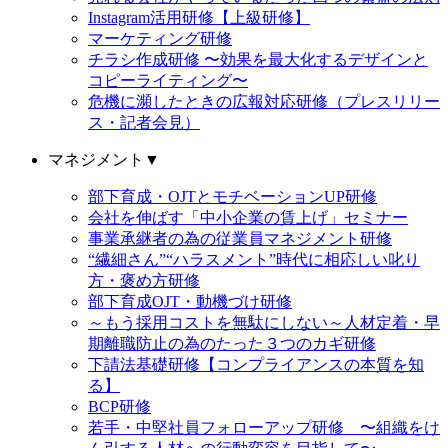
Instagram活用研修【上級研修】
マーケティング研修
チラシ作成研修 〜効果を最大化するデザインと
コピーライティング〜
危機に瀕したときの広報対応研修（プレスリリー
ス・記者会見）
マネジメント
▼
部下育成・OJTとモチベーションUP研修
会社を伸ばす「中小企業の賃上げ」セミナー
事業承継者の為の従業員マネジメント研修
“繊細さん”“ハラスメント”時代に相応しい叱り
方・褒め方研修
部下育成OJT・動機づけ研修
～もう採用コストを無駄にしない～人材定着・早
期離職防止の為のたった３つのカギ研修
下請法基礎研修【コンプライアンスの本質を知
る】
BCP研修
若手・中堅社員フォローアップ研修 〜組織をけ