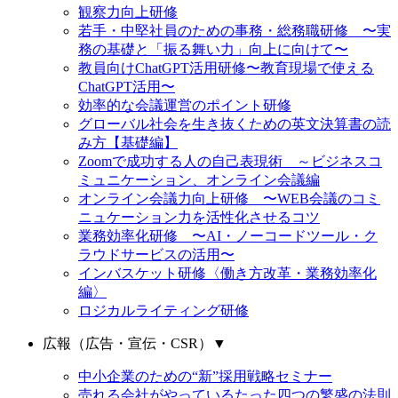
観察力向上研修
若手・中堅社員のための事務・総務職研修 〜実
務の基礎と「振る舞い力」向上に向けて〜
教員向けChatGPT活用研修〜教育現場で使える
ChatGPT活用〜
効率的な会議運営のポイント研修
グローバル社会を生き抜くための英文決算書の読
み方【基礎編】
Zoomで成功する人の自己表現術 ～ビジネスコ
ミュニケーション、オンライン会議編
オンライン会議力向上研修 〜WEB会議のコミ
ニュケーション力を活性化させるコツ
業務効率化研修 〜AI・ノーコードツール・ク
ラウドサービスの活用〜
インバスケット研修〈働き方改革・業務効率化
編〉
ロジカルライティング研修
広報（広告・宣伝・CSR）
▼
中小企業のための“新”採用戦略セミナー
売れる会社がやっているたった四つの繁盛の法則