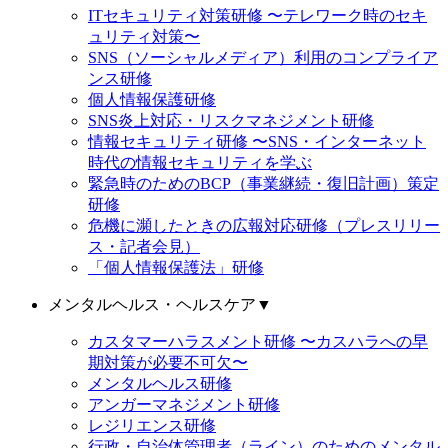
ITセキュリティ対策研修 〜テレワーク時のセキ
ュリティ対策〜
SNS（ソーシャルメディア）利用のコンプライア
ンス研修
個人情報保護研修
SNS炎上対応・リスクマネジメント研修
情報セキュリティ研修 〜SNS・インターネット
時代の情報セキュリティを学ぶ
緊急時のためのBCP（事業継続・復旧計画）策定
研修
危機に瀕したときの広報対応研修（プレスリリー
ス・記者会見）
「個人情報保護法」研修
メンタルヘルス・ヘルスケア
▼
カスタマーハラスメント研修 〜カスハラへの早
期対策が必要不可欠〜
メンタルヘルス研修
アンガーマネジメント研修
レジリエンス研修
行政・自治体管理者（ライン）のためのメンタル