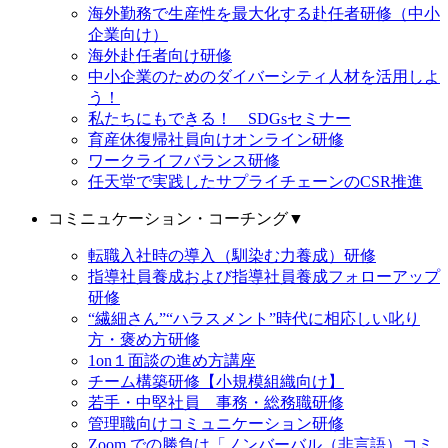
海外勤務で生産性を最大化する赴任者研修（中小
企業向け）
海外赴任者向け研修
中小企業のためのダイバーシティ人材を活用しよ
う！
私たちにもできる！ SDGsセミナー
育産休復帰社員向けオンライン研修
ワークライフバランス研修
任天堂で実践したサプライチェーンのCSR推進
コミニュケーション・コーチング
▼
転職入社時の導入（馴染む力養成）研修
指導社員養成および指導社員養成フォローアップ
研修
“繊細さん”“ハラスメント”時代に相応しい叱り
方・褒め方研修
1on１面談の進め方講座
チーム構築研修【小規模組織向け】
若手・中堅社員 事務・総務職研修
管理職向けコミュニケーション研修
Zoom での勝負は「ノンバーバル（非言語）コミ