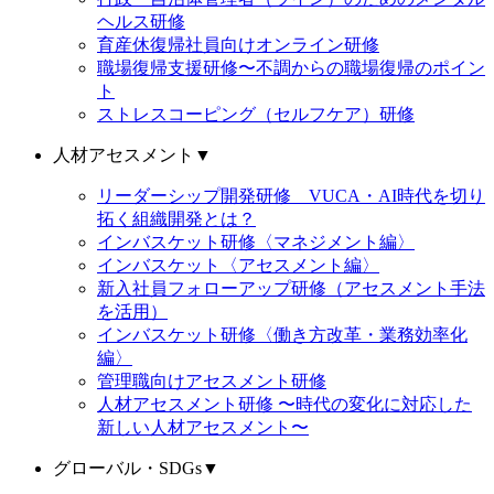
ヘルス研修
育産休復帰社員向けオンライン研修
職場復帰支援研修〜不調からの職場復帰のポイン
ト
ストレスコーピング（セルフケア）研修
人材アセスメント
▼
リーダーシップ開発研修 VUCA・AI時代を切り
拓く組織開発とは？
インバスケット研修〈マネジメント編〉
インバスケット〈アセスメント編〉
新入社員フォローアップ研修（アセスメント手法
を活用）
インバスケット研修〈働き方改革・業務効率化
編〉
管理職向けアセスメント研修
人材アセスメント研修 〜時代の変化に対応した
新しい人材アセスメント〜
グローバル・SDGs
▼