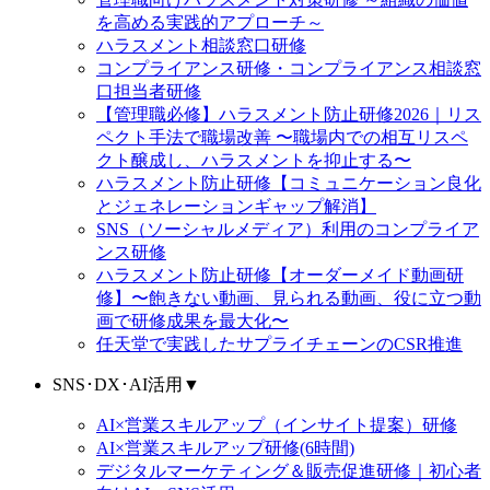
を高める実践的アプローチ～
ハラスメント相談窓口研修
コンプライアンス研修・コンプライアンス相談窓
口担当者研修
【管理職必修】ハラスメント防止研修2026｜リス
ペクト手法で職場改善 〜職場内での相互リスペ
クト醸成し、ハラスメントを抑止する〜
ハラスメント防止研修【コミュニケーション良化
とジェネレーションギャップ解消】
SNS（ソーシャルメディア）利用のコンプライア
ンス研修
ハラスメント防止研修【オーダーメイド動画研
修】〜飽きない動画、見られる動画、役に立つ動
画で研修成果を最大化〜
任天堂で実践したサプライチェーンのCSR推進
SNS･DX･AI活用
▼
AI×営業スキルアップ（インサイト提案）研修
AI×営業スキルアップ研修(6時間)
デジタルマーケティング＆販売促進研修｜初心者