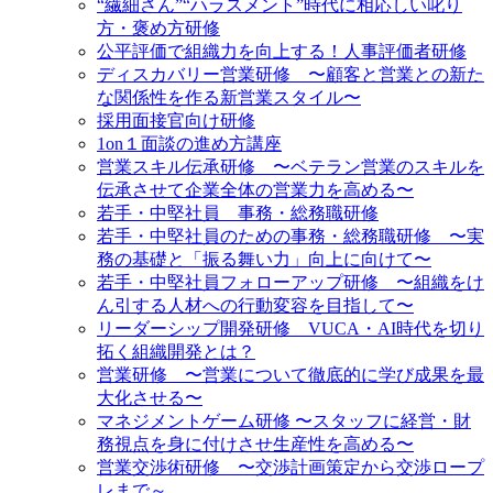
“繊細さん”“ハラスメント”時代に相応しい叱り
方・褒め方研修
公平評価で組織力を向上する！人事評価者研修
ディスカバリー営業研修 〜顧客と営業との新た
な関係性を作る新営業スタイル〜
採用面接官向け研修
1on１面談の進め方講座
営業スキル伝承研修 〜ベテラン営業のスキルを
伝承させて企業全体の営業力を高める〜
若手・中堅社員 事務・総務職研修
若手・中堅社員のための事務・総務職研修 〜実
務の基礎と「振る舞い力」向上に向けて〜
若手・中堅社員フォローアップ研修 〜組織をけ
ん引する人材への行動変容を目指して〜
リーダーシップ開発研修 VUCA・AI時代を切り
拓く組織開発とは？
営業研修 〜営業について徹底的に学び成果を最
大化させる〜
マネジメントゲーム研修 〜スタッフに経営・財
務視点を身に付けさせ生産性を高める〜
営業交渉術研修 〜交渉計画策定から交渉ロープ
レまで～