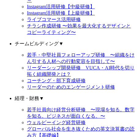
～
Instagram活用研修【中級研修】
Instagram活用研修【上級研修】
ライブコマース活用研修
チラシ作成研修 〜効果を最大化するデザインと
コピーライティング〜
チームビルディング
▼
若手・中堅社員フォローアップ研修 〜組織をけ
ん引する人材への行動変容を目指して〜
リーダーシップ開発研修 VUCA・AI時代を切り
拓く組織開発とは？
コーチング・部下育成研修
リーダーのためのエンゲージメント研修
経理・財務
▼
若手社員向け経営分析研修 〜現場を知る。数字
を知る。ビジネスが面白くなる。〜
ウェルビーイング経営研修
グローバル社会を生き抜くための英文決算書の読
み方【基礎編】