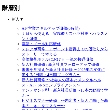
階層別
新人
▼
AI×営業スキルアップ研修(6時間)
明日から使える！実践型カスハラ対策・ハラスメ
ント研修
電話・メール対応研修
テレアポ研修 アポイント習得までの段取りから
ストーリーで考える
高価格帯ホテルにおける 一流の接遇研修
新入社員研修 / 新入社員フォローアップ研修
未来を見据えた新入社員研修 〜2025年の変化に
備える2日間・4日間プログラム〜
新入社員研修 〜社会人の基本とメンタルヘル
ス・AI・SNSコンプライアンス〜
オンデマンド型・新入社員研修〜13本の動画で学
ぶ〜
ビジネスマナー研修 〜内定者・新人に向けた基
本の「き」をマスター〜