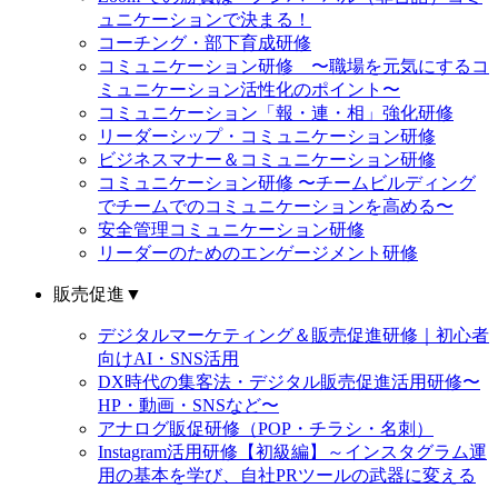
ュニケーションで決まる！
コーチング・部下育成研修
コミュニケーション研修 〜職場を元気にするコ
ミュニケーション活性化のポイント〜
コミュニケーション「報・連・相」強化研修
リーダーシップ・コミュニケーション研修
ビジネスマナー＆コミュニケーション研修
コミュニケーション研修 〜チームビルディング
でチームでのコミュニケーションを高める〜
安全管理コミュニケーション研修
リーダーのためのエンゲージメント研修
販売促進
▼
デジタルマーケティング＆販売促進研修｜初心者
向けAI・SNS活用
DX時代の集客法・デジタル販売促進活用研修〜
HP・動画・SNSなど〜
アナログ販促研修（POP・チラシ・名刺）
Instagram活用研修【初級編】～インスタグラム運
用の基本を学び、自社PRツールの武器に変える