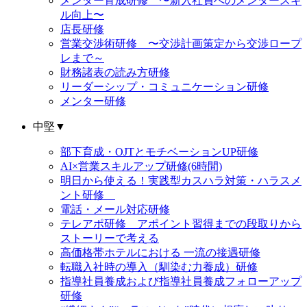
メンター育成研修 〜新入社員へのメンタースキ
ル向上〜
店長研修
営業交渉術研修 〜交渉計画策定から交渉ロープ
レまで～
財務諸表の読み方研修
リーダーシップ・コミュニケーション研修
メンター研修
中堅
▼
部下育成・OJTとモチベーションUP研修
AI×営業スキルアップ研修(6時間)
明日から使える！実践型カスハラ対策・ハラスメ
ント研修
電話・メール対応研修
テレアポ研修 アポイント習得までの段取りから
ストーリーで考える
高価格帯ホテルにおける 一流の接遇研修
転職入社時の導入（馴染む力養成）研修
指導社員養成および指導社員養成フォローアップ
研修