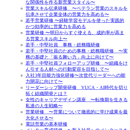
な関係性を作る新営業スタイル〜
営業スキル伝承研修 〜ベテラン営業のスキルを
伝承させて企業全体の営業力を高める〜
若手営業研修 〜経験学習モデルを使った実践的
かつ効率的に営業力を高める
営業研修 〜明日からすぐ使える、成約率が高ま
る営業スキル向上〜
若手・中堅社員 事務・総務職研修
若手・中堅社員のための事務・総務職研修 〜実
務の基礎と「振る舞い力」向上に向けて〜
若手・中堅社員フォローアップ研修 〜組織をけ
ん引する人材への行動変容を目指して〜
入社3年目能力強化研修〜次世代リーダーへの能
力開花に向けて〜
リーダーシップ開発研修 VUCA・AI時代を切り
拓く組織開発とは？
女性のキャリアデザイン講座 〜転換期を生きる
私達の人生戦略〜
営業研修 〜営業について徹底的に学び成果を最
大化させる〜
電話営業の基本研修