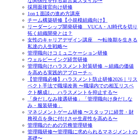
な関係性を作る新営業スタイル〜
採用面接官向け研修
1on１面談の進め方講座
チーム構築研修【小規模組織向け】
リーダーシップ開発研修 VUCA・AI時代を切り
拓く組織開発とは？
女性のキャリアデザイン講座 〜転換期を生きる
私達の人生戦略〜
管理職向けコミュニケーション研修
ウェルビーイング経営研修
管理職向けハラスメント対策研修 ～組織の価値
を高める実践的アプローチ～
【管理職必修】ハラスメント防止研修2026｜リス
ペクト手法で職場改善 〜職場内での相互リスペ
クト醸成し、ハラスメントを抑止する〜
「身だしなみ接遇研修」「管理職向け身だしな
み・服装研修」
マネジメントゲーム研修 〜スタッフに経営・財
務視点を身に付けさせ生産性を高める〜
管理職のための労務管理研修
管理職研修〜管理職に求められるマネジメントの
基礎〜