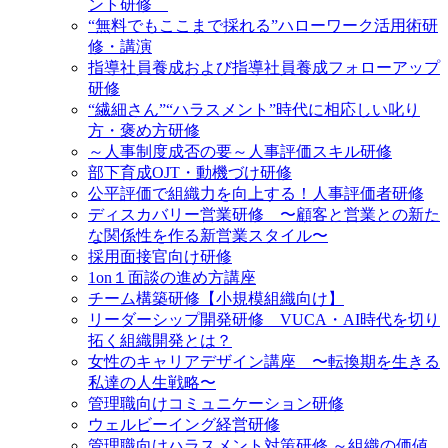
ント研修
“無料でもここまで採れる”ハローワーク活用術研
修・講演
指導社員養成および指導社員養成フォローアップ
研修
“繊細さん”“ハラスメント”時代に相応しい叱り
方・褒め方研修
～人事制度成否の要～人事評価スキル研修
部下育成OJT・動機づけ研修
公平評価で組織力を向上する！人事評価者研修
ディスカバリー営業研修 〜顧客と営業との新た
な関係性を作る新営業スタイル〜
採用面接官向け研修
1on１面談の進め方講座
チーム構築研修【小規模組織向け】
リーダーシップ開発研修 VUCA・AI時代を切り
拓く組織開発とは？
女性のキャリアデザイン講座 〜転換期を生きる
私達の人生戦略〜
管理職向けコミュニケーション研修
ウェルビーイング経営研修
管理職向けハラスメント対策研修 ～組織の価値