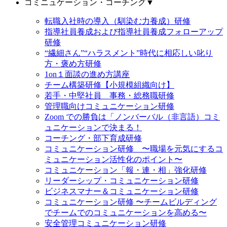
コミニュケーション・コーチング
▼
転職入社時の導入（馴染む力養成）研修
指導社員養成および指導社員養成フォローアップ
研修
“繊細さん”“ハラスメント”時代に相応しい叱り
方・褒め方研修
1on１面談の進め方講座
チーム構築研修【小規模組織向け】
若手・中堅社員 事務・総務職研修
管理職向けコミュニケーション研修
Zoom での勝負は「ノンバーバル（非言語）コミ
ュニケーションで決まる！
コーチング・部下育成研修
コミュニケーション研修 〜職場を元気にするコ
ミュニケーション活性化のポイント〜
コミュニケーション「報・連・相」強化研修
リーダーシップ・コミュニケーション研修
ビジネスマナー＆コミュニケーション研修
コミュニケーション研修 〜チームビルディング
でチームでのコミュニケーションを高める〜
安全管理コミュニケーション研修