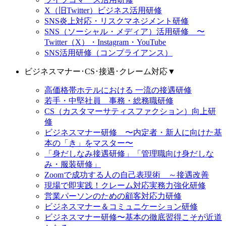
X（旧Twitter）ビジネス活用研修
SNS炎上対応・リスクマネジメント研修
SNS（ソーシャル・メディア）活用研修 〜
Twitter（X）・Instagram・YouTube
SNS活用研修（コンプライアンス）
ビジネスマナー･CS･接遇･クレーム対応
▼
高価格帯ホテルにおける 一流の接遇研修
若手・中堅社員 事務・総務職研修
CS（カスタマーサティスファクション）向上研
修
ビジネスマナー研修 〜内定者・新人に向けた基
本の「き」をマスター〜
「身だしなみ接遇研修」「管理職向け身だしな
み・服装研修」
Zoomで成功する人の自己表現術 ～接遇改善
現場で即実践！クレーム対応実務力強化研修
営業パーソンのための顧客対応力研修
ビジネスマナー＆コミュニケーション研修
ビジネスマナー研修〜基本の徹底習得こそが近道