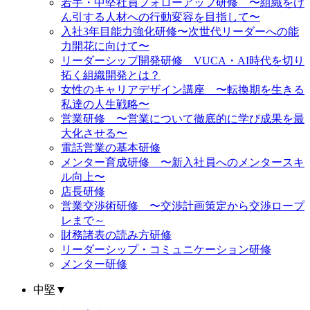
若手・中堅社員フォローアップ研修 〜組織をけ
ん引する人材への行動変容を目指して〜
入社3年目能力強化研修〜次世代リーダーへの能
力開花に向けて〜
リーダーシップ開発研修 VUCA・AI時代を切り
拓く組織開発とは？
女性のキャリアデザイン講座 〜転換期を生きる
私達の人生戦略〜
営業研修 〜営業について徹底的に学び成果を最
大化させる〜
電話営業の基本研修
メンター育成研修 〜新入社員へのメンタースキ
ル向上〜
店長研修
営業交渉術研修 〜交渉計画策定から交渉ロープ
レまで～
財務諸表の読み方研修
リーダーシップ・コミュニケーション研修
メンター研修
中堅
▼