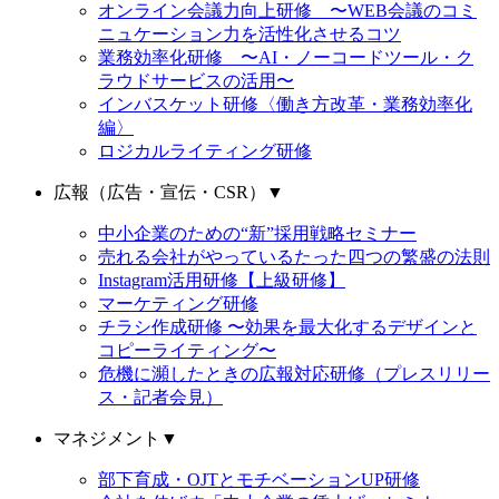
オンライン会議力向上研修 〜WEB会議のコミ
ニュケーション力を活性化させるコツ
業務効率化研修 〜AI・ノーコードツール・ク
ラウドサービスの活用〜
インバスケット研修〈働き方改革・業務効率化
編〉
ロジカルライティング研修
広報（広告・宣伝・CSR）
▼
中小企業のための“新”採用戦略セミナー
売れる会社がやっているたった四つの繁盛の法則
Instagram活用研修【上級研修】
マーケティング研修
チラシ作成研修 〜効果を最大化するデザインと
コピーライティング〜
危機に瀕したときの広報対応研修（プレスリリー
ス・記者会見）
マネジメント
▼
部下育成・OJTとモチベーションUP研修