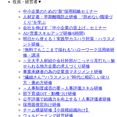
役員・経営者
▼
中小企業のための“新”採用戦略セミナー
人材定着・早期離職防止研修 “辞めない職場づ
くり”を学ぶ
会社を伸ばす「中小企業の賃上げ」セミナー
AI×営業スキルアップ研修(6時間)
明日から使える！実践型カスハラ対策・ハラスメ
ント研修
“無料でもここまで採れる”ハローワーク活用術研
修・講演
～元大手人材紹介会社幹部がこっそり耳打ち～魅
せられる地方企業の求人づくり研修
事業承継者の為の従業員マネジメント研修
“繊細さん”“ハラスメント”時代に相応しい叱り
方・褒め方研修
～人事制度成否の要～人事評価スキル研修
部下育成OJT・動機づけ研修
公平評価で組織力を向上する！人事評価者研修
採用面接官向け研修
チーム構築研修【小規模組織向け】
ウェルビーイング経営研修