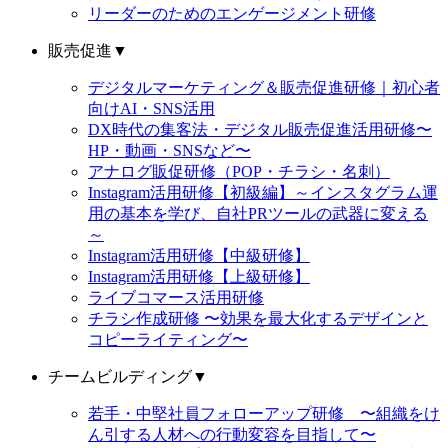
リーダーのためのエンゲージメント研修
販売促進
▼
デジタルマーケティング＆販売促進研修｜初心者
向けAI・SNS活用
DX時代の集客法・デジタル販売促進活用研修〜
HP・動画・SNSなど〜
アナログ販促研修（POP・チラシ・名刺）
Instagram活用研修【初級編】～インスタグラム運
用の基本を学び、自社PRツールの武器に変える
～
Instagram活用研修【中級研修】
Instagram活用研修【上級研修】
ライブコマース活用研修
チラシ作成研修 〜効果を最大化するデザインと
コピーライティング〜
チームビルディング
▼
若手・中堅社員フォローアップ研修 〜組織をけ
ん引する人材への行動変容を目指して〜