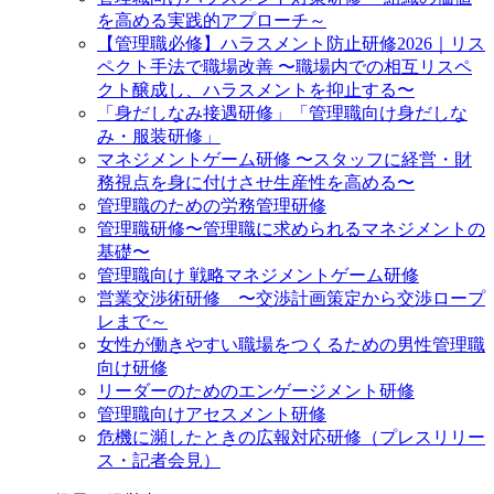
を高める実践的アプローチ～
【管理職必修】ハラスメント防止研修2026｜リス
ペクト手法で職場改善 〜職場内での相互リスペ
クト醸成し、ハラスメントを抑止する〜
「身だしなみ接遇研修」「管理職向け身だしな
み・服装研修」
マネジメントゲーム研修 〜スタッフに経営・財
務視点を身に付けさせ生産性を高める〜
管理職のための労務管理研修
管理職研修〜管理職に求められるマネジメントの
基礎〜
管理職向け 戦略マネジメントゲーム研修
営業交渉術研修 〜交渉計画策定から交渉ロープ
レまで～
女性が働きやすい職場をつくるための男性管理職
向け研修
リーダーのためのエンゲージメント研修
管理職向けアセスメント研修
危機に瀕したときの広報対応研修（プレスリリー
ス・記者会見）