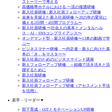
ストーリーで考える
高価格帯ホテルにおける 一流の接遇研修
新入社員研修 / 新入社員フォローアップ研修
未来を見据えた新入社員研修 〜2025年の変化に
備える2日間・4日間プログラム〜
新入社員研修 〜社会人の基本とメンタルヘル
ス・AI・SNSコンプライアンス〜
オンデマンド型・新入社員研修〜13本の動画で学
ぶ〜
ビジネスマナー研修 〜内定者・新人に向けた基
本の「き」をマスター〜
新入社員のためのビジネスマインド講座
新人フォローアップ研修 ～組織で活き活きと活
躍するために
新入社員研修
新入社員フォローアップ研修
新入社員フォローアップ研修（アセスメント手法
を活用）
若手・リーダー
▼
部下育成・OJTとモチベーションUP研修