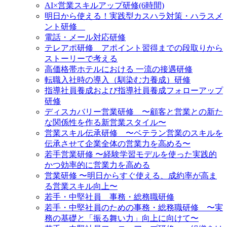
AI×営業スキルアップ研修(6時間)
明日から使える！実践型カスハラ対策・ハラスメ
ント研修
電話・メール対応研修
テレアポ研修 アポイント習得までの段取りから
ストーリーで考える
高価格帯ホテルにおける 一流の接遇研修
転職入社時の導入（馴染む力養成）研修
指導社員養成および指導社員養成フォローアップ
研修
ディスカバリー営業研修 〜顧客と営業との新た
な関係性を作る新営業スタイル〜
営業スキル伝承研修 〜ベテラン営業のスキルを
伝承させて企業全体の営業力を高める〜
若手営業研修 〜経験学習モデルを使った実践的
かつ効率的に営業力を高める
営業研修 〜明日からすぐ使える、成約率が高ま
る営業スキル向上〜
若手・中堅社員 事務・総務職研修
若手・中堅社員のための事務・総務職研修 〜実
務の基礎と「振る舞い力」向上に向けて〜