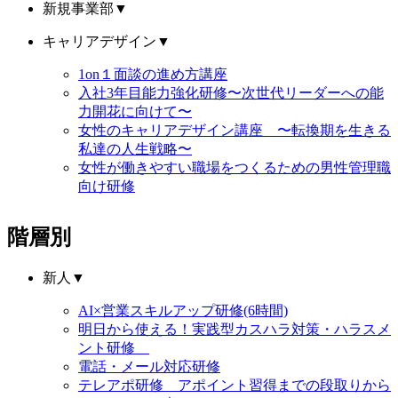
新規事業部
▼
キャリアデザイン
▼
1on１面談の進め方講座
入社3年目能力強化研修〜次世代リーダーへの能
力開花に向けて〜
女性のキャリアデザイン講座 〜転換期を生きる
私達の人生戦略〜
女性が働きやすい職場をつくるための男性管理職
向け研修
階層別
新人
▼
AI×営業スキルアップ研修(6時間)
明日から使える！実践型カスハラ対策・ハラスメ
ント研修
電話・メール対応研修
テレアポ研修 アポイント習得までの段取りから