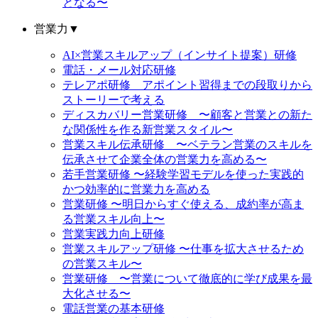
となる〜
営業力
▼
AI×営業スキルアップ（インサイト提案）研修
電話・メール対応研修
テレアポ研修 アポイント習得までの段取りから
ストーリーで考える
ディスカバリー営業研修 〜顧客と営業との新た
な関係性を作る新営業スタイル〜
営業スキル伝承研修 〜ベテラン営業のスキルを
伝承させて企業全体の営業力を高める〜
若手営業研修 〜経験学習モデルを使った実践的
かつ効率的に営業力を高める
営業研修 〜明日からすぐ使える、成約率が高ま
る営業スキル向上〜
営業実践力向上研修
営業スキルアップ研修 〜仕事を拡大させるため
の営業スキル〜
営業研修 〜営業について徹底的に学び成果を最
大化させる〜
電話営業の基本研修