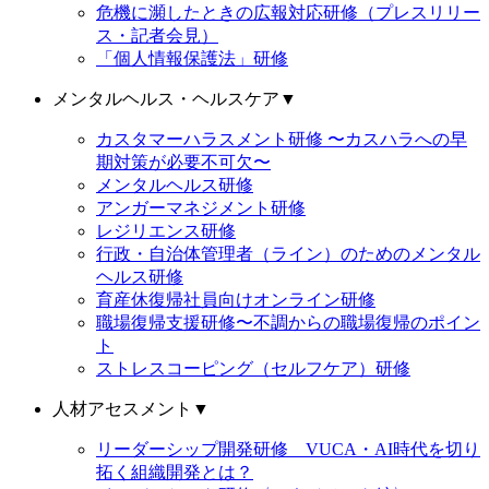
危機に瀕したときの広報対応研修（プレスリリー
ス・記者会見）
「個人情報保護法」研修
メンタルヘルス・ヘルスケア
▼
カスタマーハラスメント研修 〜カスハラへの早
期対策が必要不可欠〜
メンタルヘルス研修
アンガーマネジメント研修
レジリエンス研修
行政・自治体管理者（ライン）のためのメンタル
ヘルス研修
育産休復帰社員向けオンライン研修
職場復帰支援研修〜不調からの職場復帰のポイン
ト
ストレスコーピング（セルフケア）研修
人材アセスメント
▼
リーダーシップ開発研修 VUCA・AI時代を切り
拓く組織開発とは？