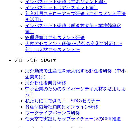
インバスケット研修〈マネジメント編〉
インバスケット〈アセスメント編〉
新入社員フォローアップ研修（アセスメント手法
を活用）
インバスケット研修〈働き方改革・業務効率化
編〉
管理職向けアセスメント研修
人材アセスメント研修 〜時代の変化に対応した
新しい人材アセスメント〜
グローバル・SDGs
▼
海外勤務で生産性を最大化する赴任者研修（中小
企業向け）
海外赴任者向け研修
中小企業のためのダイバーシティ人材を活用しよ
う！
私たちにもできる！ SDGsセミナー
育産休復帰社員向けオンライン研修
ワークライフバランス研修
任天堂で実践したサプライチェーンのCSR推進