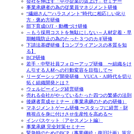
会社を伸ばす「中小企業の賃上げ」セミナー
事業承継者の為の従業員マネジメント研修
“繊細さん”“ハラスメント”時代に相応しい叱り
方・褒め方研修
部下育成OJT・動機づけ研修
～もう採用コストを無駄にしない～人材定着・早
期離職防止の為のたった３つのカギ研修
下請法基礎研修【コンプライアンスの本質を知
る】
BCP研修
若手・中堅社員フォローアップ研修 〜組織をけ
ん引する人材への行動変容を目指して〜
リーダーシップ開発研修 VUCA・AI時代を切り
拓く組織開発とは？
ウェルビーイング経営研修
売れる会社がやっているたった四つの繁盛の法則
後継者育成セミナー（事業承継のための研修）
マネジメントゲーム研修 〜スタッフに経営・財
務視点を身に付けさせ生産性を高める〜
インバスケット〈アセスメント編〉
事業承継 完全対策セミナー
緊急時のためのBCP（事業継続・復旧計画）策定