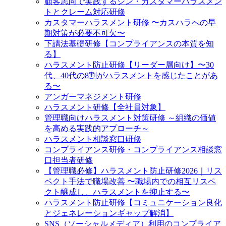
顧客志向で実践するシン・カスタマーハラスメン
トとクレーム対応研修
カスタマーハラスメント研修 〜カスハラへの早
期対策が必要不可欠〜
下請法基礎研修【コンプライアンスの本質を知
る】
ハラスメント防止研修【リーダー層向け】〜30
代、40代の8割がハラスメントを感じたことがあ
る〜
アンガーマネジメント研修
ハラスメント研修【全社員対象】
管理職向けハラスメント対策研修 ～組織の価値
を高める実践的アプローチ～
ハラスメント相談窓口研修
コンプライアンス研修・コンプライアンス相談窓
口担当者研修
【管理職必修】ハラスメント防止研修2026｜リス
ペクト手法で職場改善 〜職場内での相互リスペ
クト醸成し、ハラスメントを抑止する〜
ハラスメント防止研修【コミュニケーション良化
とジェネレーションギャップ解消】
SNS（ソーシャルメディア）利用のコンプライア