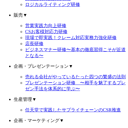
ロジカルライティング研修
販売
▼
営業実践力向上研修
CSお客様対応力研修
現場で即実践！クレーム対応実務力強化研修
店長研修
ビジネスマナー研修〜基本の徹底習得こそが近道
となる〜
企画・プレゼンテーション
▼
売れる会社がやっているたった四つの繁盛の法則
プレゼンテーション研修 〜相手を魅了するプレ
ゼン手法を体系的に学ぶ〜
生産管理
▼
任天堂で実践したサプライチェーンのCSR推進
企画・マーケティング
▼