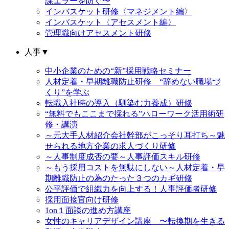
課エラーを防ぐ〜
インバスケット研修〈マネジメント編〉
インバスケット〈アセスメント編〉
管理職向けアセスメント研修
人事
▼
中小企業のための“新”採用戦略セミナー
人材定着・早期離職防止研修 “辞めない職場づ
くり”を学ぶ
転職入社時の導入（馴染む力養成）研修
“無料でもここまで採れる”ハローワーク活用術研
修・講演
～元大手人材紹介会社幹部がこっそり耳打ち～魅
せられる地方企業の求人づくり研修
～人事制度成否の要～人事評価スキル研修
～もう採用コストを無駄にしない～人材定着・早
期離職防止の為のたった３つのカギ研修
公平評価で組織力を向上する！人事評価者研修
採用面接官向け研修
1on１面談の進め方講座
女性のキャリアデザイン講座 〜転換期を生きる