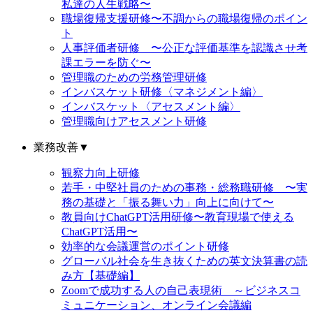
私達の人生戦略〜
職場復帰支援研修〜不調からの職場復帰のポイン
ト
人事評価者研修 〜公正な評価基準を認識させ考
課エラーを防ぐ〜
管理職のための労務管理研修
インバスケット研修〈マネジメント編〉
インバスケット〈アセスメント編〉
管理職向けアセスメント研修
業務改善
▼
観察力向上研修
若手・中堅社員のための事務・総務職研修 〜実
務の基礎と「振る舞い力」向上に向けて〜
教員向けChatGPT活用研修〜教育現場で使える
ChatGPT活用〜
効率的な会議運営のポイント研修
グローバル社会を生き抜くための英文決算書の読
み方【基礎編】
Zoomで成功する人の自己表現術 ～ビジネスコ
ミュニケーション、オンライン会議編