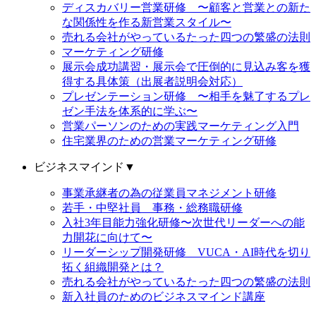
ディスカバリー営業研修 〜顧客と営業との新た
な関係性を作る新営業スタイル〜
売れる会社がやっているたった四つの繁盛の法則
マーケティング研修
展示会成功講習・展示会で圧倒的に見込み客を獲
得する具体策（出展者説明会対応）
プレゼンテーション研修 〜相手を魅了するプレ
ゼン手法を体系的に学ぶ〜
営業パーソンのための実践マーケティング入門
住宅業界のための営業マーケティング研修
ビジネスマインド
▼
事業承継者の為の従業員マネジメント研修
若手・中堅社員 事務・総務職研修
入社3年目能力強化研修〜次世代リーダーへの能
力開花に向けて〜
リーダーシップ開発研修 VUCA・AI時代を切り
拓く組織開発とは？
売れる会社がやっているたった四つの繁盛の法則
新入社員のためのビジネスマインド講座