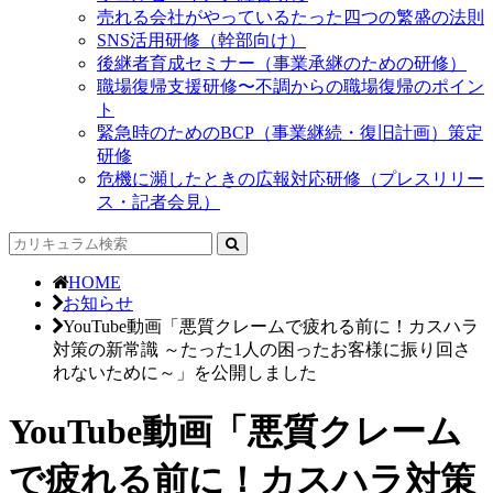
売れる会社がやっているたった四つの繁盛の法則
SNS活用研修（幹部向け）
後継者育成セミナー（事業承継のための研修）
職場復帰支援研修〜不調からの職場復帰のポイン
ト
緊急時のためのBCP（事業継続・復旧計画）策定
研修
危機に瀕したときの広報対応研修（プレスリリー
ス・記者会見）
HOME
お知らせ
YouTube動画「悪質クレームで疲れる前に！カスハラ
対策の新常識 ～たった1人の困ったお客様に振り回さ
れないために～」を公開しました
YouTube動画「悪質クレーム
で疲れる前に！カスハラ対策