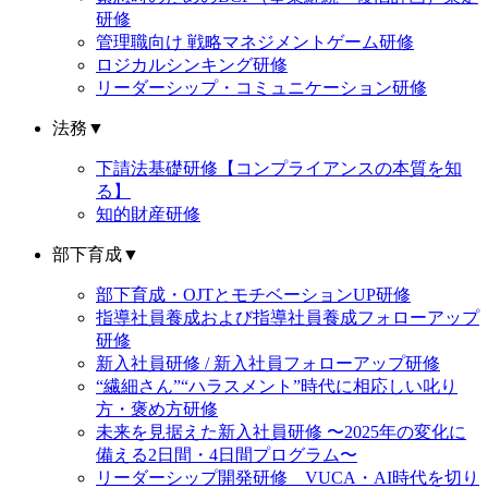
研修
管理職向け 戦略マネジメントゲーム研修
ロジカルシンキング研修
リーダーシップ・コミュニケーション研修
法務
▼
下請法基礎研修【コンプライアンスの本質を知
る】
知的財産研修
部下育成
▼
部下育成・OJTとモチベーションUP研修
指導社員養成および指導社員養成フォローアップ
研修
新入社員研修 / 新入社員フォローアップ研修
“繊細さん”“ハラスメント”時代に相応しい叱り
方・褒め方研修
未来を見据えた新入社員研修 〜2025年の変化に
備える2日間・4日間プログラム〜
リーダーシップ開発研修 VUCA・AI時代を切り