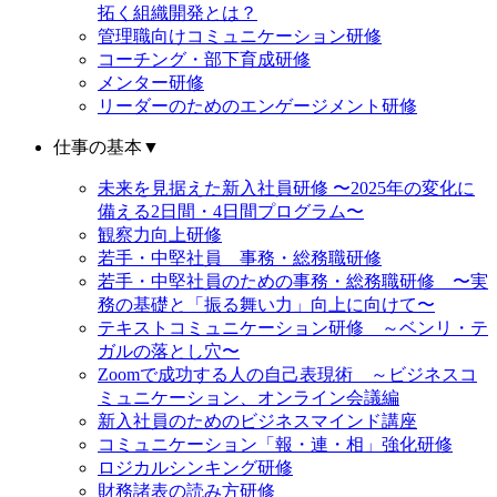
拓く組織開発とは？
管理職向けコミュニケーション研修
コーチング・部下育成研修
メンター研修
リーダーのためのエンゲージメント研修
仕事の基本
▼
未来を見据えた新入社員研修 〜2025年の変化に
備える2日間・4日間プログラム〜
観察力向上研修
若手・中堅社員 事務・総務職研修
若手・中堅社員のための事務・総務職研修 〜実
務の基礎と「振る舞い力」向上に向けて〜
テキストコミュニケーション研修 ～ベンリ・テ
ガルの落とし穴〜
Zoomで成功する人の自己表現術 ～ビジネスコ
ミュニケーション、オンライン会議編
新入社員のためのビジネスマインド講座
コミュニケーション「報・連・相」強化研修
ロジカルシンキング研修
財務諸表の読み方研修