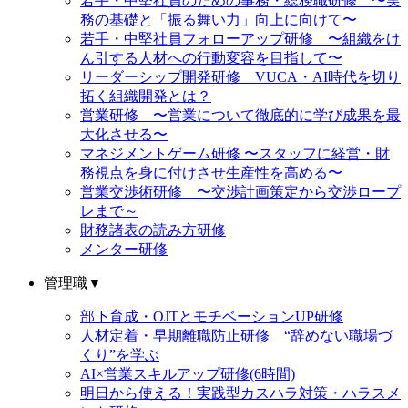
若手・中堅社員のための事務・総務職研修 〜実
務の基礎と「振る舞い力」向上に向けて〜
若手・中堅社員フォローアップ研修 〜組織をけ
ん引する人材への行動変容を目指して〜
リーダーシップ開発研修 VUCA・AI時代を切り
拓く組織開発とは？
営業研修 〜営業について徹底的に学び成果を最
大化させる〜
マネジメントゲーム研修 〜スタッフに経営・財
務視点を身に付けさせ生産性を高める〜
営業交渉術研修 〜交渉計画策定から交渉ロープ
レまで～
財務諸表の読み方研修
メンター研修
管理職
▼
部下育成・OJTとモチベーションUP研修
人材定着・早期離職防止研修 “辞めない職場づ
くり”を学ぶ
AI×営業スキルアップ研修(6時間)
明日から使える！実践型カスハラ対策・ハラスメ