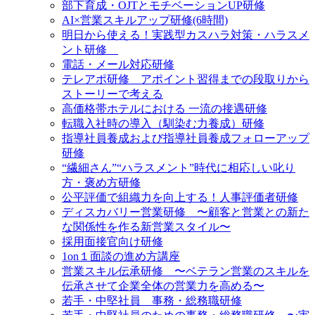
部下育成・OJTとモチベーションUP研修
AI×営業スキルアップ研修(6時間)
明日から使える！実践型カスハラ対策・ハラスメ
ント研修
電話・メール対応研修
テレアポ研修 アポイント習得までの段取りから
ストーリーで考える
高価格帯ホテルにおける 一流の接遇研修
転職入社時の導入（馴染む力養成）研修
指導社員養成および指導社員養成フォローアップ
研修
“繊細さん”“ハラスメント”時代に相応しい叱り
方・褒め方研修
公平評価で組織力を向上する！人事評価者研修
ディスカバリー営業研修 〜顧客と営業との新た
な関係性を作る新営業スタイル〜
採用面接官向け研修
1on１面談の進め方講座
営業スキル伝承研修 〜ベテラン営業のスキルを
伝承させて企業全体の営業力を高める〜
若手・中堅社員 事務・総務職研修