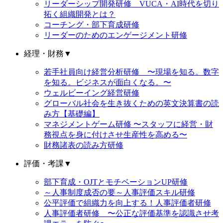
リーダーシップ開発研修 VUCA・AI時代を切り
拓く組織開発とは？
コーチング・部下育成研修
リーダーのためのエンゲージメント研修
経理・財務
▼
若手社員向け経営分析研修 〜現場を知る。数字
を知る。ビジネスが面白くなる。〜
ウェルビーイング経営研修
グローバル社会を生き抜くための英文決算書の読
み方【基礎編】
マネジメントゲーム研修 〜スタッフに経営・財
務視点を身に付けさせ生産性を高める〜
財務諸表の読み方研修
評価・考課
▼
部下育成・OJTとモチベーションUP研修
～人事制度成否の要～人事評価スキル研修
公平評価で組織力を向上する！人事評価者研修
人事評価者研修 〜公正な評価基準を認識させ考