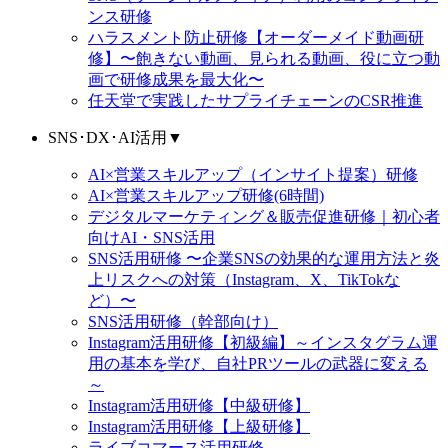
ンス研修
ハラスメント防止研修【オーダーメイド動画研
修】〜飽きない動画、見られる動画、役に立つ動
画で研修成果を最大化〜
任天堂で実践したサプライチェーンのCSR推進
SNS･DX･AI活用
▼
AI×営業スキルアップ（インサイト提案）研修
AI×営業スキルアップ研修(6時間)
デジタルマーケティング＆販売促進研修｜初心者
向けAI・SNS活用
SNS活用研修 〜企業SNSの効果的な運用方法と炎
上リスクへの対策（Instagram、X、TikTokな
ど）〜
SNS活用研修（幹部向け）
Instagram活用研修【初級編】～インスタグラム運
用の基本を学び、自社PRツールの武器に変える
～
Instagram活用研修【中級研修】
Instagram活用研修【上級研修】
ライブコマース活用研修