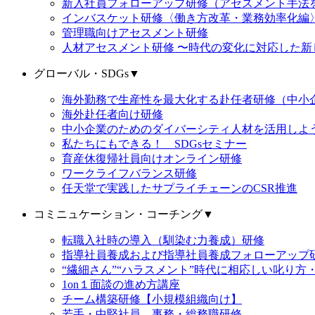
新入社員フォローアップ研修（アセスメント手法
インバスケット研修〈働き方改革・業務効率化編
管理職向けアセスメント研修
人材アセスメント研修 〜時代の変化に対応した新
グローバル・SDGs
▼
海外勤務で生産性を最大化する赴任者研修（中小
海外赴任者向け研修
中小企業のためのダイバーシティ人材を活用しよ
私たちにもできる！ SDGsセミナー
育産休復帰社員向けオンライン研修
ワークライフバランス研修
任天堂で実践したサプライチェーンのCSR推進
コミニュケーション・コーチング
▼
転職入社時の導入（馴染む力養成）研修
指導社員養成および指導社員養成フォローアップ
“繊細さん”“ハラスメント”時代に相応しい叱り方
1on１面談の進め方講座
チーム構築研修【小規模組織向け】
若手・中堅社員 事務・総務職研修