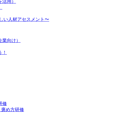
を活用）
〉
しい人材アセスメント〜
企業向け）
う！
研修
・褒め方研修