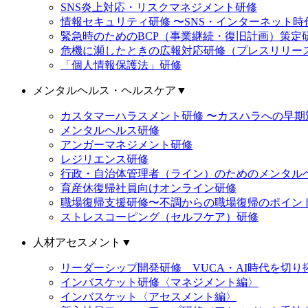
SNS炎上対応・リスクマネジメント研修
情報セキュリティ研修 〜SNS・インターネット
緊急時のためのBCP（事業継続・復旧計画）策定
危機に瀕したときの広報対応研修（プレスリリー
「個人情報保護法」研修
メンタルヘルス・ヘルスケア
▼
カスタマーハラスメント研修 〜カスハラへの早期
メンタルヘルス研修
アンガーマネジメント研修
レジリエンス研修
行政・自治体管理者（ライン）のためのメンタル
育産休復帰社員向けオンライン研修
職場復帰支援研修〜不調からの職場復帰のポイン
ストレスコーピング（セルフケア）研修
人材アセスメント
▼
リーダーシップ開発研修 VUCA・AI時代を切
インバスケット研修〈マネジメント編〉
インバスケット〈アセスメント編〉