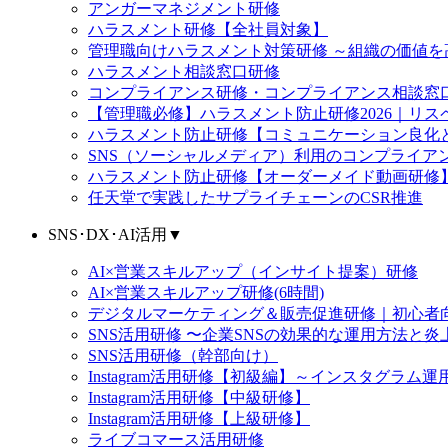
アンガーマネジメント研修
ハラスメント研修【全社員対象】
管理職向けハラスメント対策研修 ～組織の価値
ハラスメント相談窓口研修
コンプライアンス研修・コンプライアンス相談窓
【管理職必修】ハラスメント防止研修2026｜リ
ハラスメント防止研修【コミュニケーション良化
SNS（ソーシャルメディア）利用のコンプライア
ハラスメント防止研修【オーダーメイド動画研修
任天堂で実践したサプライチェーンのCSR推進
SNS･DX･AI活用
▼
AI×営業スキルアップ（インサイト提案）研修
AI×営業スキルアップ研修(6時間)
デジタルマーケティング＆販売促進研修｜初心者向け
SNS活用研修 〜企業SNSの効果的な運用方法と炎上リス
SNS活用研修（幹部向け）
Instagram活用研修【初級編】～インスタグラ
Instagram活用研修【中級研修】
Instagram活用研修【上級研修】
ライブコマース活用研修