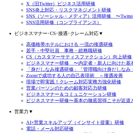
X（旧Twitter）ビジネス活用研修
SNS炎上対応・リスクマネジメント研修
SNS（ソーシャル・メディア）活用研修 〜Twitter（X）
SNS活用研修（コンプライアンス）
ビジネスマナー･CS･接遇･クレーム対応
▼
高価格帯ホテルにおける 一流の接遇研修
若手・中堅社員 事務・総務職研修
CS（カスタマーサティスファクション）向上研修
ビジネスマナー研修 〜内定者・新人に向けた基
「身だしなみ接遇研修」「管理職向け身だしなみ
Zoomで成功する人の自己表現術 ～接遇改善
現場で即実践！クレーム対応実務力強化研修
営業パーソンのための顧客対応力研修
ビジネスマナー＆コミュニケーション研修
ビジネスマナー研修〜基本の徹底習得こそが近道
営業力
▼
AI×営業スキルアップ（インサイト提案）研修
電話・メール対応研修