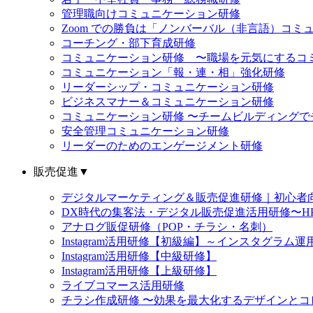
管理職向けコミュニケーション研修
Zoom での勝負は「ノンバーバル（非言語）コミ
コーチング・部下育成研修
コミュニケーション研修 〜職場を元気にするコ
コミュニケーション「報・連・相」強化研修
リーダーシップ・コミュニケーション研修
ビジネスマナー＆コミュニケーション研修
コミュニケーション研修 〜チームビルディング
安全管理コミュニケーション研修
リーダーのためのエンゲージメント研修
販売促進
▼
デジタルマーケティング＆販売促進研修｜初心者向け
DX時代の集客法・デジタル販売促進活用研修〜HP
アナログ販促研修（POP・チラシ・名刺）
Instagram活用研修【初級編】～インスタグラ
Instagram活用研修【中級研修】
Instagram活用研修【上級研修】
ライブコマース活用研修
チラシ作成研修 〜効果を最大化するデザインとコ