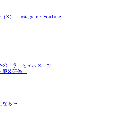
・Instagram・YouTube
本の「き」をマスター〜
・服装研修」
となる〜