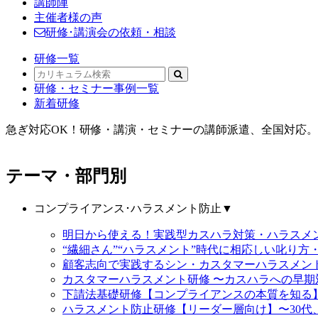
講師陣
主催者様の声
研修･講演会の依頼・相談
研修一覧
研修・セミナー事例一覧
新着研修
急ぎ対応OK！研修・講演・セミナーの講師派遣、全国対応。オ
テーマ・部門別
コンプライアンス･ハラスメント防止
▼
明日から使える！実践型カスハラ対策・ハラス
“繊細さん”“ハラスメント”時代に相応しい叱り方
顧客志向で実践するシン・カスタマーハラスメン
カスタマーハラスメント研修 〜カスハラへの早期
下請法基礎研修【コンプライアンスの本質を知る
ハラスメント防止研修【リーダー層向け】〜30代