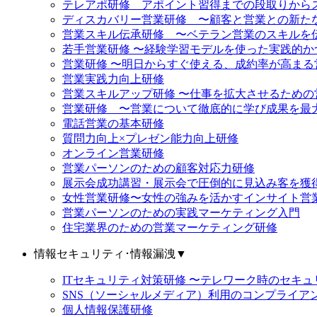
テレアポ研修 アポイント習得までの段取りから
ディスカバリー営業研修 〜顧客と営業との新た
営業スキル伝承研修 〜ベテラン営業のスキルを
若手営業研修 〜経験学習モデルを使った実践的
営業研修 〜明日からすぐ使える、成約率が高まる
営業実践力向上研修
営業スキルアップ研修 〜仕事を拡大させるための
営業研修 〜営業について徹底的に学び成果を最
電話営業の基本研修
質問力向上×プレゼン能力向上研修
オンライン営業研修
営業パーソンのための顧客対応力研修
展示会成功講習・展示会で圧倒的に見込み客を獲
女性営業研修〜女性の強みを活かすインサイト営
営業パーソンのための実践マーケティング入門
住宅業界のための営業マーケティング研修
情報セキュリティ･情報漏洩
▼
ITセキュリティ対策研修 〜テレワーク時のセキ
SNS（ソーシャルメディア）利用のコンプライア
個人情報保護研修