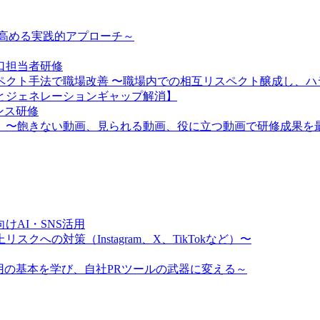
を高める実践的アプローチ～
口担当者研修
スペクト手法で職場改善 〜職場内での相互リスペクト醸成し、
とジェネレーションギャップ解消】
ンス研修
】〜飽きない動画、見られる動画、役に立つ動画で研修成果を
AI・SNS活用
クへの対策（Instagram、X、TikTokなど）〜
ム運用の基本を学び、自社PRツールの武器に変える～