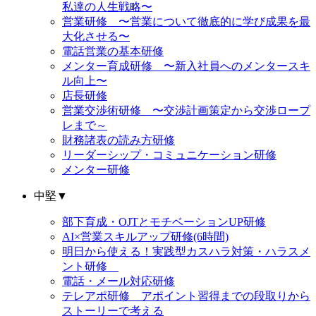
私達の人生戦略〜
営業研修 〜営業について徹底的に学び成果を最
大化させる〜
電話営業の基本研修
メンター育成研修 〜新入社員へのメンタースキ
ル向上〜
店長研修
営業交渉術研修 〜交渉計画策定から交渉ロープ
レまで～
財務諸表の読み方研修
リーダーシップ・コミュニケーション研修
メンター研修
中堅
▼
部下育成・OJTとモチベーションUP研修
AI×営業スキルアップ研修(6時間)
明日から使える！実践型カスハラ対策・ハラスメ
ント研修
電話・メール対応研修
テレアポ研修 アポイント習得までの段取りから
ストーリーで考える