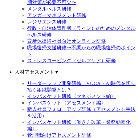
期対策が必要不可欠〜
メンタルヘルス研修
アンガーマネジメント研修
レジリエンス研修
行政・自治体管理者（ライン）のためのメンタル
ヘルス研修
育産休復帰社員向けオンライン研修
職場復帰支援研修〜不調からの職場復帰のポイン
ト
ストレスコーピング（セルフケア）研修
人材アセスメント
▼
リーダーシップ開発研修 VUCA・AI時代を切り
拓く組織開発とは？
インバスケット研修〈マネジメント編〉
インバスケット〈アセスメント編〉
新入社員フォローアップ研修（アセスメント手法
を活用）
インバスケット研修〈働き方改革・業務効率化
編〉
管理職向けアセスメント研修