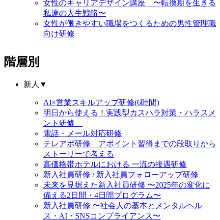
女性のキャリアデザイン講座 〜転換期を生きる
私達の人生戦略〜
女性が働きやすい職場をつくるための男性管理職
向け研修
階層別
新人
▼
AI×営業スキルアップ研修(6時間)
明日から使える！実践型カスハラ対策・ハラスメ
ント研修
電話・メール対応研修
テレアポ研修 アポイント習得までの段取りから
ストーリーで考える
高価格帯ホテルにおける 一流の接遇研修
新入社員研修 / 新入社員フォローアップ研修
未来を見据えた新入社員研修 〜2025年の変化に
備える2日間・4日間プログラム〜
新入社員研修 〜社会人の基本とメンタルヘル
ス・AI・SNSコンプライアンス〜