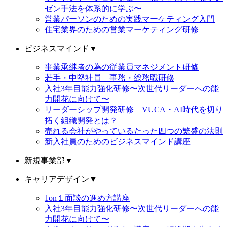
ゼン手法を体系的に学ぶ〜
営業パーソンのための実践マーケティング入門
住宅業界のための営業マーケティング研修
ビジネスマインド
▼
事業承継者の為の従業員マネジメント研修
若手・中堅社員 事務・総務職研修
入社3年目能力強化研修〜次世代リーダーへの能
力開花に向けて〜
リーダーシップ開発研修 VUCA・AI時代を切り
拓く組織開発とは？
売れる会社がやっているたった四つの繁盛の法則
新入社員のためのビジネスマインド講座
新規事業部
▼
キャリアデザイン
▼
1on１面談の進め方講座
入社3年目能力強化研修〜次世代リーダーへの能
力開花に向けて〜