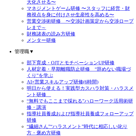
大化させる〜
マネジメントゲーム研修 〜スタッフに経営・財
務視点を身に付けさせ生産性を高める〜
営業交渉術研修 〜交渉計画策定から交渉ロープ
レまで～
財務諸表の読み方研修
メンター研修
管理職
▼
部下育成・OJTとモチベーションUP研修
人材定着・早期離職防止研修 “辞めない職場づ
くり”を学ぶ
AI×営業スキルアップ研修(6時間)
明日から使える！実践型カスハラ対策・ハラスメ
ント研修
“無料でもここまで採れる”ハローワーク活用術研
修・講演
指導社員養成および指導社員養成フォローアップ
研修
“繊細さん”“ハラスメント”時代に相応しい叱り
方・褒め方研修