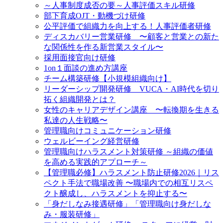
～人事制度成否の要～人事評価スキル研修
部下育成OJT・動機づけ研修
公平評価で組織力を向上する！人事評価者研修
ディスカバリー営業研修 〜顧客と営業との新た
な関係性を作る新営業スタイル〜
採用面接官向け研修
1on１面談の進め方講座
チーム構築研修【小規模組織向け】
リーダーシップ開発研修 VUCA・AI時代を切り
拓く組織開発とは？
女性のキャリアデザイン講座 〜転換期を生きる
私達の人生戦略〜
管理職向けコミュニケーション研修
ウェルビーイング経営研修
管理職向けハラスメント対策研修 ～組織の価値
を高める実践的アプローチ～
【管理職必修】ハラスメント防止研修2026｜リス
ペクト手法で職場改善 〜職場内での相互リスペ
クト醸成し、ハラスメントを抑止する〜
「身だしなみ接遇研修」「管理職向け身だしな
み・服装研修」