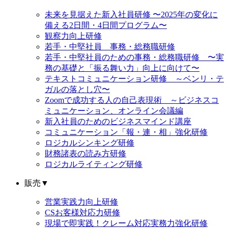
未来を見据えた新入社員研修 〜2025年の変化に
備える2日間・4日間プログラム〜
観察力向上研修
若手・中堅社員 事務・総務職研修
若手・中堅社員のための事務・総務職研修 〜実
務の基礎と「振る舞い力」向上に向けて〜
テキストコミュニケーション研修 ～ベンリ・テ
ガルの落とし穴〜
Zoomで成功する人の自己表現術 ～ビジネスコ
ミュニケーション、オンライン会議編
新入社員のためのビジネスマインド講座
コミュニケーション「報・連・相」強化研修
ロジカルシンキング研修
財務諸表の読み方研修
ロジカルライティング研修
販売
▼
営業実践力向上研修
CSお客様対応力研修
現場で即実践！クレーム対応実務力強化研修