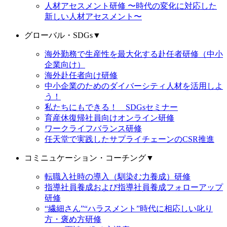
人材アセスメント研修 〜時代の変化に対応した
新しい人材アセスメント〜
グローバル・SDGs
▼
海外勤務で生産性を最大化する赴任者研修（中小
企業向け）
海外赴任者向け研修
中小企業のためのダイバーシティ人材を活用しよ
う！
私たちにもできる！ SDGsセミナー
育産休復帰社員向けオンライン研修
ワークライフバランス研修
任天堂で実践したサプライチェーンのCSR推進
コミニュケーション・コーチング
▼
転職入社時の導入（馴染む力養成）研修
指導社員養成および指導社員養成フォローアップ
研修
“繊細さん”“ハラスメント”時代に相応しい叱り
方・褒め方研修