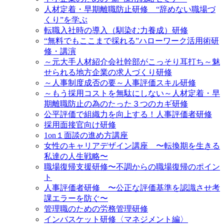
人材定着・早期離職防止研修 “辞めない職場づ
くり”を学ぶ
転職入社時の導入（馴染む力養成）研修
“無料でもここまで採れる”ハローワーク活用術研
修・講演
～元大手人材紹介会社幹部がこっそり耳打ち～魅
せられる地方企業の求人づくり研修
～人事制度成否の要～人事評価スキル研修
～もう採用コストを無駄にしない～人材定着・早
期離職防止の為のたった３つのカギ研修
公平評価で組織力を向上する！人事評価者研修
採用面接官向け研修
1on１面談の進め方講座
女性のキャリアデザイン講座 〜転換期を生きる
私達の人生戦略〜
職場復帰支援研修〜不調からの職場復帰のポイン
ト
人事評価者研修 〜公正な評価基準を認識させ考
課エラーを防ぐ〜
管理職のための労務管理研修
インバスケット研修〈マネジメント編〉