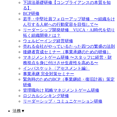
下請法基礎研修【コンプライアンスの本質を知
る】
BCP研修
若手・中堅社員フォローアップ研修 〜組織をけ
ん引する人材への行動変容を目指して〜
リーダーシップ開発研修 VUCA・AI時代を切り
拓く組織開発とは？
ウェルビーイング経営研修
売れる会社がやっているたった四つの繁盛の法則
後継者育成セミナー（事業承継のための研修）
マネジメントゲーム研修 〜スタッフに経営・財
務視点を身に付けさせ生産性を高める〜
インバスケット〈アセスメント編〉
事業承継 完全対策セミナー
緊急時のためのBCP（事業継続・復旧計画）策定
研修
管理職向け 戦略マネジメントゲーム研修
ロジカルシンキング研修
リーダーシップ・コミュニケーション研修
法務
▼