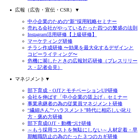
広報（広告・宣伝・CSR）
▼
中小企業のための“新”採用戦略セミナー
売れる会社がやっているたった四つの繁盛の法則
Instagram活用研修【上級研修】
マーケティング研修
チラシ作成研修 〜効果を最大化するデザインと
コピーライティング〜
危機に瀕したときの広報対応研修（プレスリリー
ス・記者会見）
マネジメント
▼
部下育成・OJTとモチベーションUP研修
会社を伸ばす「中小企業の賃上げ」セミナー
事業承継者の為の従業員マネジメント研修
“繊細さん”“ハラスメント”時代に相応しい叱り
方・褒め方研修
部下育成OJT・動機づけ研修
～もう採用コストを無駄にしない～人材定着・早
期離職防止の為のたった３つのカギ研修