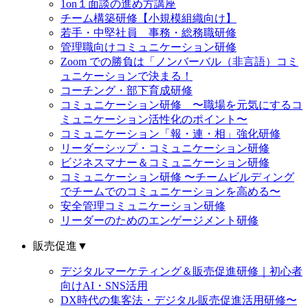
1on１面談の進め方講座
チーム構築研修【小規模組織向け】
若手・中堅社員 事務・総務職研修
管理職向けコミュニケーション研修
Zoom での勝負は「ノンバーバル（非言語）コミ
ュニケーションで決まる！
コーチング・部下育成研修
コミュニケーション研修 〜職場を元気にするコ
ミュニケーション活性化のポイント〜
コミュニケーション「報・連・相」強化研修
リーダーシップ・コミュニケーション研修
ビジネスマナー＆コミュニケーション研修
コミュニケーション研修 〜チームビルディング
でチームでのコミュニケーションを高める〜
安全管理コミュニケーション研修
リーダーのためのエンゲージメント研修
販売促進
▼
デジタルマーケティング＆販売促進研修｜初心者
向けAI・SNS活用
DX時代の集客法・デジタル販売促進活用研修〜