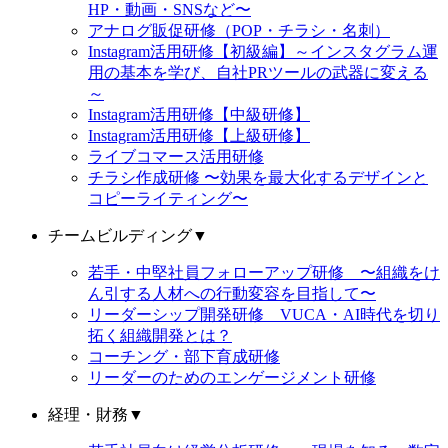
HP・動画・SNSなど〜
アナログ販促研修（POP・チラシ・名刺）
Instagram活用研修【初級編】～インスタグラム運
用の基本を学び、自社PRツールの武器に変える
～
Instagram活用研修【中級研修】
Instagram活用研修【上級研修】
ライブコマース活用研修
チラシ作成研修 〜効果を最大化するデザインと
コピーライティング〜
チームビルディング
▼
若手・中堅社員フォローアップ研修 〜組織をけ
ん引する人材への行動変容を目指して〜
リーダーシップ開発研修 VUCA・AI時代を切り
拓く組織開発とは？
コーチング・部下育成研修
リーダーのためのエンゲージメント研修
経理・財務
▼