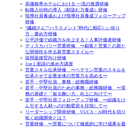
高価格帯ホテルにおける 一流の接遇研修
転職入社時の導入（馴染む力養成）研修
指導社員養成および指導社員養成フォローアップ
研修
“繊細さん”“ハラスメント”時代に相応しい叱り
方・褒め方研修
公平評価で組織力を向上する！人事評価者研修
ディスカバリー営業研修 〜顧客と営業との新た
な関係性を作る新営業スタイル〜
採用面接官向け研修
1on１面談の進め方講座
営業スキル伝承研修 〜ベテラン営業のスキルを
伝承させて企業全体の営業力を高める〜
若手・中堅社員 事務・総務職研修
若手・中堅社員のための事務・総務職研修 〜実
務の基礎と「振る舞い力」向上に向けて〜
若手・中堅社員フォローアップ研修 〜組織をけ
ん引する人材への行動変容を目指して〜
リーダーシップ開発研修 VUCA・AI時代を切り
拓く組織開発とは？
営業研修 〜営業について徹底的に学び成果を最