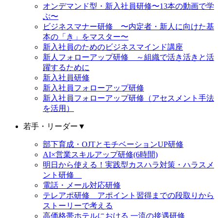
オンデマンド型・新入社員研修〜13本の動画で学
ぶ〜
ビジネスマナー研修 〜内定者・新人に向けた基
本の「き」をマスター〜
新入社員のためのビジネスマインド講座
新人フォローアップ研修 ～組織で活き活きと活
躍するために
新入社員研修
新入社員フォローアップ研修
新入社員フォローアップ研修（アセスメント手法
を活用）
若手・リーダー
▼
部下育成・OJTとモチベーションUP研修
AI×営業スキルアップ研修(6時間)
明日から使える！実践型カスハラ対策・ハラスメ
ント研修
電話・メール対応研修
テレアポ研修 アポイント習得までの段取りから
ストーリーで考える
高価格帯ホテルにおける 一流の接遇研修