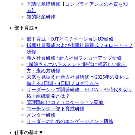
下請法基礎研修【コンプライアンスの本質を知
る】
知的財産研修
部下育成
▼
部下育成・OJTとモチベーションUP研修
指導社員養成および指導社員養成フォローアップ
研修
新入社員研修 / 新入社員フォローアップ研修
“繊細さん”“ハラスメント”時代に相応しい叱り
方・褒め方研修
未来を見据えた新入社員研修 〜2025年の変化に
備える2日間・4日間プログラム〜
リーダーシップ開発研修 VUCA・AI時代を切り
拓く組織開発とは？
管理職向けコミュニケーション研修
コーチング・部下育成研修
メンター研修
リーダーのためのエンゲージメント研修
仕事の基本
▼