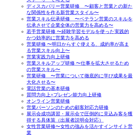
ディスカバリー営業研修 〜顧客と営業との新た
な関係性を作る新営業スタイル〜
営業スキル伝承研修 〜ベテラン営業のスキルを
伝承させて企業全体の営業力を高める〜
若手営業研修 〜経験学習モデルを使った実践的
かつ効率的に営業力を高める
営業研修 〜明日からすぐ使える、成約率が高ま
る営業スキル向上〜
営業実践力向上研修
営業スキルアップ研修 〜仕事を拡大させるため
の営業スキル〜
営業研修 〜営業について徹底的に学び成果を最
大化させる〜
電話営業の基本研修
質問力向上×プレゼン能力向上研修
オンライン営業研修
営業パーソンのための顧客対応力研修
展示会成功講習・展示会で圧倒的に見込み客を獲
得する具体策（出展者説明会対応）
女性営業研修〜女性の強みを活かすインサイト営
業