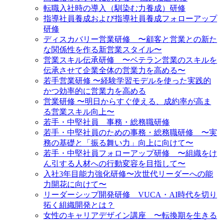
転職入社時の導入（馴染む力養成）研修
指導社員養成および指導社員養成フォローアップ
研修
ディスカバリー営業研修 〜顧客と営業との新た
な関係性を作る新営業スタイル〜
営業スキル伝承研修 〜ベテラン営業のスキルを
伝承させて企業全体の営業力を高める〜
若手営業研修 〜経験学習モデルを使った実践的
かつ効率的に営業力を高める
営業研修 〜明日からすぐ使える、成約率が高ま
る営業スキル向上〜
若手・中堅社員 事務・総務職研修
若手・中堅社員のための事務・総務職研修 〜実
務の基礎と「振る舞い力」向上に向けて〜
若手・中堅社員フォローアップ研修 〜組織をけ
ん引する人材への行動変容を目指して〜
入社3年目能力強化研修〜次世代リーダーへの能
力開花に向けて〜
リーダーシップ開発研修 VUCA・AI時代を切り
拓く組織開発とは？
女性のキャリアデザイン講座 〜転換期を生きる