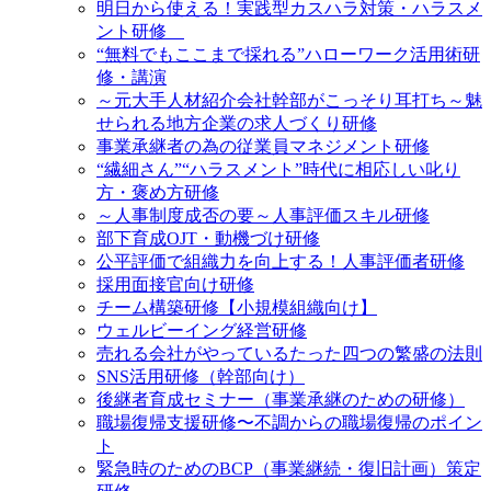
明日から使える！実践型カスハラ対策・ハラスメ
ント研修
“無料でもここまで採れる”ハローワーク活用術研
修・講演
～元大手人材紹介会社幹部がこっそり耳打ち～魅
せられる地方企業の求人づくり研修
事業承継者の為の従業員マネジメント研修
“繊細さん”“ハラスメント”時代に相応しい叱り
方・褒め方研修
～人事制度成否の要～人事評価スキル研修
部下育成OJT・動機づけ研修
公平評価で組織力を向上する！人事評価者研修
採用面接官向け研修
チーム構築研修【小規模組織向け】
ウェルビーイング経営研修
売れる会社がやっているたった四つの繁盛の法則
SNS活用研修（幹部向け）
後継者育成セミナー（事業承継のための研修）
職場復帰支援研修〜不調からの職場復帰のポイン
ト
緊急時のためのBCP（事業継続・復旧計画）策定