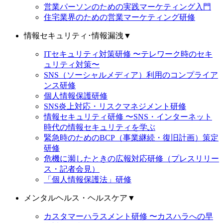
営業パーソンのための実践マーケティング入門
住宅業界のための営業マーケティング研修
情報セキュリティ･情報漏洩
▼
ITセキュリティ対策研修 〜テレワーク時のセキ
ュリティ対策〜
SNS（ソーシャルメディア）利用のコンプライア
ンス研修
個人情報保護研修
SNS炎上対応・リスクマネジメント研修
情報セキュリティ研修 〜SNS・インターネット
時代の情報セキュリティを学ぶ
緊急時のためのBCP（事業継続・復旧計画）策定
研修
危機に瀕したときの広報対応研修（プレスリリー
ス・記者会見）
「個人情報保護法」研修
メンタルヘルス・ヘルスケア
▼
カスタマーハラスメント研修 〜カスハラへの早