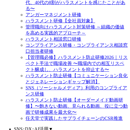
代、40代の8割がハラスメントを感じたことがあ
る〜
アンガーマネジメント研修
ハラスメント研修【全社員対象】
管理職向けハラスメント対策研修 ～組織の価値
を高める実践的アプローチ～
ハラスメント相談窓口研修
コンプライアンス研修・コンプライアンス相談窓
口担当者研修
【管理職必修】ハラスメント防止研修2026｜リス
ペクト手法で職場改善 〜職場内での相互リスペ
クト醸成し、ハラスメントを抑止する〜
ハラスメント防止研修【コミュニケーション良化
とジェネレーションギャップ解消】
SNS（ソーシャルメディア）利用のコンプライア
ンス研修
ハラスメント防止研修【オーダーメイド動画研
修】〜飽きない動画、見られる動画、役に立つ動
画で研修成果を最大化〜
任天堂で実践したサプライチェーンのCSR推進
SNS･DX･AI活用
▼