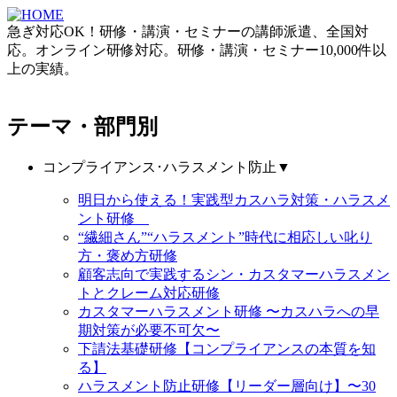
急ぎ対応OK！研修・講演・セミナーの講師派遣、全国対
応。オンライン研修対応。研修・講演・セミナー10,000件以
上の実績。
テーマ・部門別
コンプライアンス･ハラスメント防止
▼
明日から使える！実践型カスハラ対策・ハラスメ
ント研修
“繊細さん”“ハラスメント”時代に相応しい叱り
方・褒め方研修
顧客志向で実践するシン・カスタマーハラスメン
トとクレーム対応研修
カスタマーハラスメント研修 〜カスハラへの早
期対策が必要不可欠〜
下請法基礎研修【コンプライアンスの本質を知
る】
ハラスメント防止研修【リーダー層向け】〜30