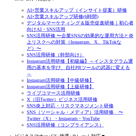
AI×営業スキルアップ（インサイト提案）研修
AI×営業スキルアップ研修(6時間)
デジタルマーケティング＆販売促進研修｜初心者
向けAI・SNS活用
SNS活用研修 〜企業SNSの効果的な運用方法と炎
上リスクへの対策（Instagram、X、TikTokな
ど）〜
SNS活用研修（幹部向け）
Instagram活用研修【初級編】～インスタグラム運
用の基本を学び、自社PRツールの武器に変える
～
Instagram活用研修【中級研修】
Instagram活用研修【上級研修】
ライブコマース活用研修
X（旧Twitter）ビジネス活用研修
SNS炎上対応・リスクマネジメント研修
SNS（ソーシャル・メディア）活用研修 〜
Twitter（X）・Instagram・YouTube
SNS活用研修（コンプライアンス）