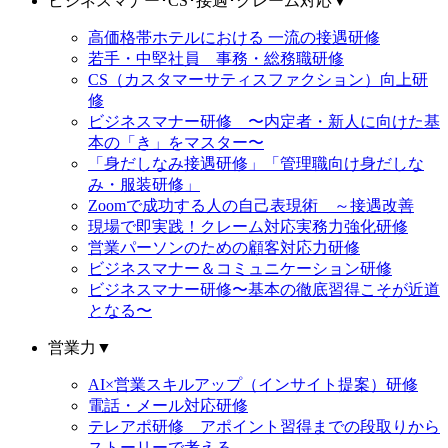
ビジネスマナー･CS･接遇･クレーム対応
▼
高価格帯ホテルにおける 一流の接遇研修
若手・中堅社員 事務・総務職研修
CS（カスタマーサティスファクション）向上研
修
ビジネスマナー研修 〜内定者・新人に向けた基
本の「き」をマスター〜
「身だしなみ接遇研修」「管理職向け身だしな
み・服装研修」
Zoomで成功する人の自己表現術 ～接遇改善
現場で即実践！クレーム対応実務力強化研修
営業パーソンのための顧客対応力研修
ビジネスマナー＆コミュニケーション研修
ビジネスマナー研修〜基本の徹底習得こそが近道
となる〜
営業力
▼
AI×営業スキルアップ（インサイト提案）研修
電話・メール対応研修
テレアポ研修 アポイント習得までの段取りから
ストーリーで考える