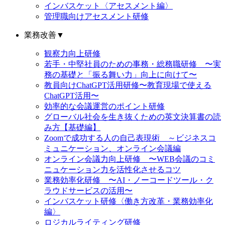
インバスケット〈アセスメント編〉
管理職向けアセスメント研修
業務改善
▼
観察力向上研修
若手・中堅社員のための事務・総務職研修 〜実
務の基礎と「振る舞い力」向上に向けて〜
教員向けChatGPT活用研修〜教育現場で使える
ChatGPT活用〜
効率的な会議運営のポイント研修
グローバル社会を生き抜くための英文決算書の読
み方【基礎編】
Zoomで成功する人の自己表現術 ～ビジネスコ
ミュニケーション、オンライン会議編
オンライン会議力向上研修 〜WEB会議のコミ
ニュケーション力を活性化させるコツ
業務効率化研修 〜AI・ノーコードツール・ク
ラウドサービスの活用〜
インバスケット研修〈働き方改革・業務効率化
編〉
ロジカルライティング研修