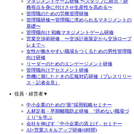
マネジメントゲーム研修 〜スタッフに経営・財
務視点を身に付けさせ生産性を高める〜
管理職のための労務管理研修
管理職研修〜管理職に求められるマネジメントの
基礎〜
管理職向け 戦略マネジメントゲーム研修
営業交渉術研修 〜交渉計画策定から交渉ロープ
レまで～
女性が働きやすい職場をつくるための男性管理職
向け研修
リーダーのためのエンゲージメント研修
管理職向けアセスメント研修
危機に瀕したときの広報対応研修（プレスリリー
ス・記者会見）
役員・経営者
▼
中小企業のための“新”採用戦略セミナー
人材定着・早期離職防止研修 “辞めない職場づ
くり”を学ぶ
会社を伸ばす「中小企業の賃上げ」セミナー
AI×営業スキルアップ研修(6時間)