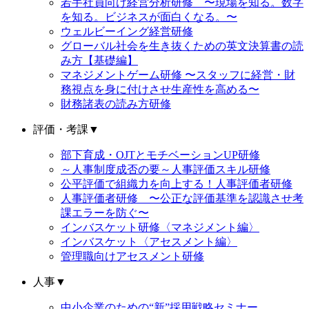
若手社員向け経営分析研修 〜現場を知る。数字
を知る。ビジネスが面白くなる。〜
ウェルビーイング経営研修
グローバル社会を生き抜くための英文決算書の読
み方【基礎編】
マネジメントゲーム研修 〜スタッフに経営・財
務視点を身に付けさせ生産性を高める〜
財務諸表の読み方研修
評価・考課
▼
部下育成・OJTとモチベーションUP研修
～人事制度成否の要～人事評価スキル研修
公平評価で組織力を向上する！人事評価者研修
人事評価者研修 〜公正な評価基準を認識させ考
課エラーを防ぐ〜
インバスケット研修〈マネジメント編〉
インバスケット〈アセスメント編〉
管理職向けアセスメント研修
人事
▼
中小企業のための“新”採用戦略セミナー