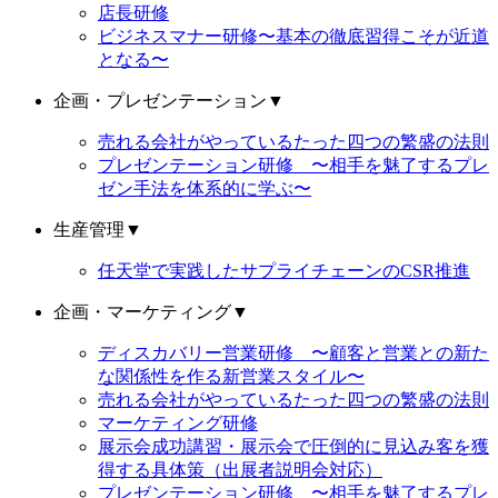
店長研修
ビジネスマナー研修〜基本の徹底習得こそが近道
となる〜
企画・プレゼンテーション
▼
売れる会社がやっているたった四つの繁盛の法則
プレゼンテーション研修 〜相手を魅了するプレ
ゼン手法を体系的に学ぶ〜
生産管理
▼
任天堂で実践したサプライチェーンのCSR推進
企画・マーケティング
▼
ディスカバリー営業研修 〜顧客と営業との新た
な関係性を作る新営業スタイル〜
売れる会社がやっているたった四つの繁盛の法則
マーケティング研修
展示会成功講習・展示会で圧倒的に見込み客を獲
得する具体策（出展者説明会対応）
プレゼンテーション研修 〜相手を魅了するプレ