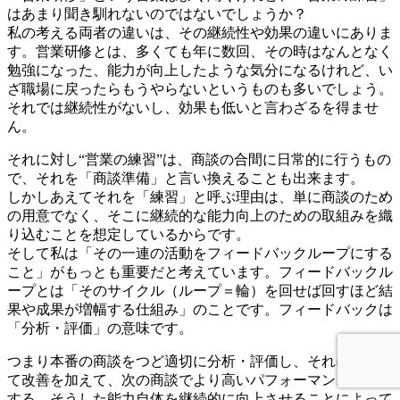
はあまり聞き馴れないのではないでしょうか？
私の考える両者の違いは、その継続性や効果の違いにありま
す。営業研修とは、多くても年に数回、その時はなんとなく
勉強になった、能力が向上したような気分になるけれど、い
ざ職場に戻ったらもうやらないというものも多いでしょう。
それでは継続性がないし、効果も低いと言わざるを得ませ
ん。
それに対し“営業の練習”は、商談の合間に日常的に行うもの
で、それを「商談準備」と言い換えることも出来ます。
しかしあえてそれを「練習」と呼ぶ理由は、単に商談のため
の用意でなく、そこに継続的な能力向上のための取組みを織
り込むことを想定しているからです。
そして私は「その一連の活動をフィードバックループにする
こと」がもっとも重要だと考えています。フィードバックル
ープとは「そのサイクル（ループ＝輪）を回せば回すほど結
果や成果が増幅する仕組み」のことです。フィードバックは
「分析・評価」の意味です。
つまり本番の商談をつど適切に分析・評価し、それに基づい
て改善を加えて、次の商談でより高いパフォーマンスを発揮
する、そうした能力自体を継続的に向上させることによって