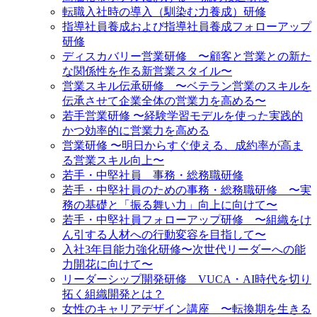
転職入社時の導入（馴染む力養成）研修
指導社員養成および指導社員養成フォローアップ
研修
ディスカバリー営業研修 〜顧客と営業との新た
な関係性を作る新営業スタイル〜
営業スキル伝承研修 〜ベテラン営業のスキルを
伝承させて企業全体の営業力を高める〜
若手営業研修 〜経験学習モデルを使った実践的
かつ効率的に営業力を高める
営業研修 〜明日からすぐ使える、成約率が高ま
る営業スキル向上〜
若手・中堅社員 事務・総務職研修
若手・中堅社員のための事務・総務職研修 〜実
務の基礎と「振る舞い力」向上に向けて〜
若手・中堅社員フォローアップ研修 〜組織をけ
ん引する人材への行動変容を目指して〜
入社3年目能力強化研修〜次世代リーダーへの能
力開花に向けて〜
リーダーシップ開発研修 VUCA・AI時代を切り
拓く組織開発とは？
女性のキャリアデザイン講座 〜転換期を生きる