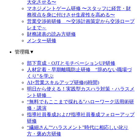
大化させる〜
マネジメントゲーム研修 〜スタッフに経営・財
務視点を身に付けさせ生産性を高める〜
営業交渉術研修 〜交渉計画策定から交渉ロープ
レまで～
財務諸表の読み方研修
メンター研修
管理職
▼
部下育成・OJTとモチベーションUP研修
人材定着・早期離職防止研修 “辞めない職場づ
くり”を学ぶ
AI×営業スキルアップ研修(6時間)
明日から使える！実践型カスハラ対策・ハラスメ
ント研修
“無料でもここまで採れる”ハローワーク活用術研
修・講演
指導社員養成および指導社員養成フォローアップ
研修
“繊細さん”“ハラスメント”時代に相応しい叱り
方・褒め方研修