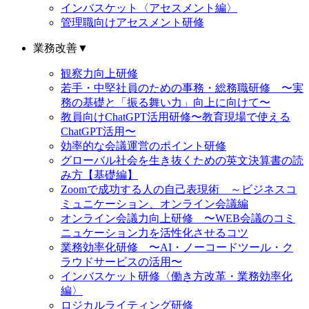
インバスケット〈アセスメント編〉
管理職向けアセスメント研修
業務改善
▼
観察力向上研修
若手・中堅社員のための事務・総務職研修 〜実
務の基礎と「振る舞い力」向上に向けて〜
教員向けChatGPT活用研修〜教育現場で使える
ChatGPT活用〜
効率的な会議運営のポイント研修
グローバル社会を生き抜くための英文決算書の読
み方【基礎編】
Zoomで成功する人の自己表現術 ～ビジネスコ
ミュニケーション、オンライン会議編
オンライン会議力向上研修 〜WEB会議のコミ
ニュケーション力を活性化させるコツ
業務効率化研修 〜AI・ノーコードツール・ク
ラウドサービスの活用〜
インバスケット研修〈働き方改革・業務効率化
編〉
ロジカルライティング研修