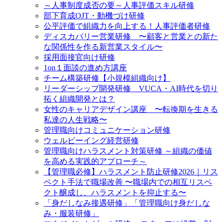
～人事制度成否の要～人事評価スキル研修
部下育成OJT・動機づけ研修
公平評価で組織力を向上する！人事評価者研修
ディスカバリー営業研修 〜顧客と営業との新た
な関係性を作る新営業スタイル〜
採用面接官向け研修
1on１面談の進め方講座
チーム構築研修【小規模組織向け】
リーダーシップ開発研修 VUCA・AI時代を切り
拓く組織開発とは？
女性のキャリアデザイン講座 〜転換期を生きる
私達の人生戦略〜
管理職向けコミュニケーション研修
ウェルビーイング経営研修
管理職向けハラスメント対策研修 ～組織の価値
を高める実践的アプローチ～
【管理職必修】ハラスメント防止研修2026｜リス
ペクト手法で職場改善 〜職場内での相互リスペ
クト醸成し、ハラスメントを抑止する〜
「身だしなみ接遇研修」「管理職向け身だしな
み・服装研修」