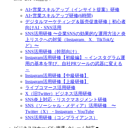
AI×営業スキルアップ（インサイト提案）研修
AI×営業スキルアップ研修(6時間)
デジタルマーケティング＆販売促進研修｜初心者
向けAI・SNS活用
SNS活用研修 〜企業SNSの効果的な運用方法と炎
上リスクへの対策（Instagram、X、TikTokな
ど）〜
SNS活用研修（幹部向け）
Instagram活用研修【初級編】～インスタグラム運
用の基本を学び、自社PRツールの武器に変える
～
Instagram活用研修【中級研修】
Instagram活用研修【上級研修】
ライブコマース活用研修
X（旧Twitter）ビジネス活用研修
SNS炎上対応・リスクマネジメント研修
SNS（ソーシャル・メディア）活用研修 〜
Twitter（X）・Instagram・YouTube
SNS活用研修（コンプライアンス）