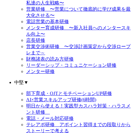
私達の人生戦略〜
営業研修 〜営業について徹底的に学び成果を最
大化させる〜
電話営業の基本研修
メンター育成研修 〜新入社員へのメンタースキ
ル向上〜
店長研修
営業交渉術研修 〜交渉計画策定から交渉ロープ
レまで～
財務諸表の読み方研修
リーダーシップ・コミュニケーション研修
メンター研修
中堅
▼
部下育成・OJTとモチベーションUP研修
AI×営業スキルアップ研修(6時間)
明日から使える！実践型カスハラ対策・ハラスメ
ント研修
電話・メール対応研修
テレアポ研修 アポイント習得までの段取りから
ストーリーで考える