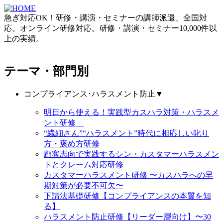
急ぎ対応OK！研修・講演・セミナーの講師派遣、全国対
応。オンライン研修対応。研修・講演・セミナー10,000件以
上の実績。
テーマ・部門別
コンプライアンス･ハラスメント防止
▼
明日から使える！実践型カスハラ対策・ハラスメ
ント研修
“繊細さん”“ハラスメント”時代に相応しい叱り
方・褒め方研修
顧客志向で実践するシン・カスタマーハラスメン
トとクレーム対応研修
カスタマーハラスメント研修 〜カスハラへの早
期対策が必要不可欠〜
下請法基礎研修【コンプライアンスの本質を知
る】
ハラスメント防止研修【リーダー層向け】〜30