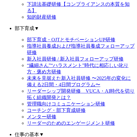
下請法基礎研修【コンプライアンスの本質を知
る】
知的財産研修
部下育成
▼
部下育成・OJTとモチベーションUP研修
指導社員養成および指導社員養成フォローアップ
研修
新入社員研修 / 新入社員フォローアップ研修
“繊細さん”“ハラスメント”時代に相応しい叱り
方・褒め方研修
未来を見据えた新入社員研修 〜2025年の変化に
備える2日間・4日間プログラム〜
リーダーシップ開発研修 VUCA・AI時代を切り
拓く組織開発とは？
管理職向けコミュニケーション研修
コーチング・部下育成研修
メンター研修
リーダーのためのエンゲージメント研修
仕事の基本
▼