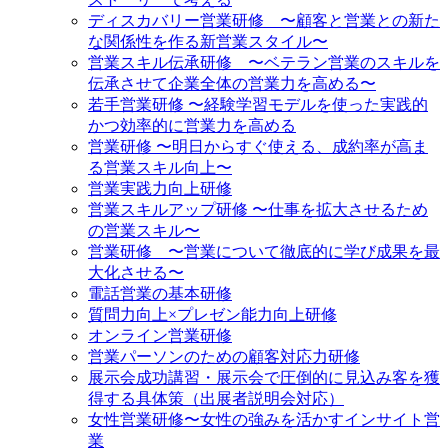
ディスカバリー営業研修 〜顧客と営業との新た
な関係性を作る新営業スタイル〜
営業スキル伝承研修 〜ベテラン営業のスキルを
伝承させて企業全体の営業力を高める〜
若手営業研修 〜経験学習モデルを使った実践的
かつ効率的に営業力を高める
営業研修 〜明日からすぐ使える、成約率が高ま
る営業スキル向上〜
営業実践力向上研修
営業スキルアップ研修 〜仕事を拡大させるため
の営業スキル〜
営業研修 〜営業について徹底的に学び成果を最
大化させる〜
電話営業の基本研修
質問力向上×プレゼン能力向上研修
オンライン営業研修
営業パーソンのための顧客対応力研修
展示会成功講習・展示会で圧倒的に見込み客を獲
得する具体策（出展者説明会対応）
女性営業研修〜女性の強みを活かすインサイト営
業