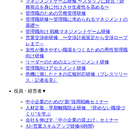
マネジメントゲーム研修 〜スタッフに経営・財
務視点を身に付けさせ生産性を高める〜
管理職のための労務管理研修
管理職研修〜管理職に求められるマネジメントの
基礎〜
管理職向け 戦略マネジメントゲーム研修
営業交渉術研修 〜交渉計画策定から交渉ロープ
レまで～
女性が働きやすい職場をつくるための男性管理職
向け研修
リーダーのためのエンゲージメント研修
管理職向けアセスメント研修
危機に瀕したときの広報対応研修（プレスリリー
ス・記者会見）
役員・経営者
▼
中小企業のための“新”採用戦略セミナー
人材定着・早期離職防止研修 “辞めない職場づ
くり”を学ぶ
会社を伸ばす「中小企業の賃上げ」セミナー
AI×営業スキルアップ研修(6時間)