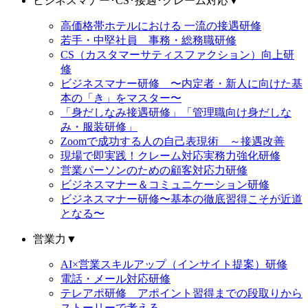
ビジネスマナー･CS･接遇･クレーム対応
▼
高価格帯ホテルにおける 一流の接遇研修
若手・中堅社員 事務・総務職研修
CS（カスタマーサティスファクション）向上研
修
ビジネスマナー研修 〜内定者・新人に向けた基
本の「き」をマスター〜
「身だしなみ接遇研修」「管理職向け身だしな
み・服装研修」
Zoomで成功する人の自己表現術 ～接遇改善
現場で即実践！クレーム対応実務力強化研修
営業パーソンのための顧客対応力研修
ビジネスマナー＆コミュニケーション研修
ビジネスマナー研修〜基本の徹底習得こそが近道
となる〜
営業力
▼
AI×営業スキルアップ（インサイト提案）研修
電話・メール対応研修
テレアポ研修 アポイント習得までの段取りから
ストーリーで考える