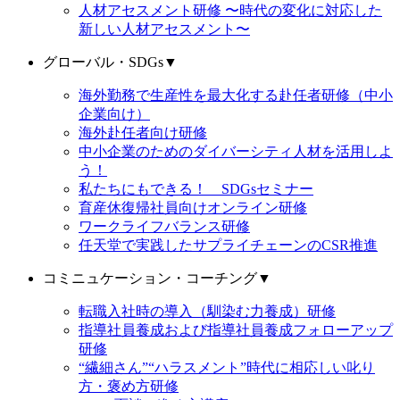
人材アセスメント研修 〜時代の変化に対応した
新しい人材アセスメント〜
グローバル・SDGs
▼
海外勤務で生産性を最大化する赴任者研修（中小
企業向け）
海外赴任者向け研修
中小企業のためのダイバーシティ人材を活用しよ
う！
私たちにもできる！ SDGsセミナー
育産休復帰社員向けオンライン研修
ワークライフバランス研修
任天堂で実践したサプライチェーンのCSR推進
コミニュケーション・コーチング
▼
転職入社時の導入（馴染む力養成）研修
指導社員養成および指導社員養成フォローアップ
研修
“繊細さん”“ハラスメント”時代に相応しい叱り
方・褒め方研修