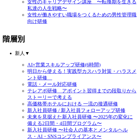
女性のキャリアデザイン講座 〜転換期を生きる
私達の人生戦略〜
女性が働きやすい職場をつくるための男性管理職
向け研修
階層別
新人
▼
AI×営業スキルアップ研修(6時間)
明日から使える！実践型カスハラ対策・ハラスメ
ント研修
電話・メール対応研修
テレアポ研修 アポイント習得までの段取りから
ストーリーで考える
高価格帯ホテルにおける 一流の接遇研修
新入社員研修 / 新入社員フォローアップ研修
未来を見据えた新入社員研修 〜2025年の変化に
備える2日間・4日間プログラム〜
新入社員研修 〜社会人の基本とメンタルヘル
ス・AI・SNSコンプライアンス〜