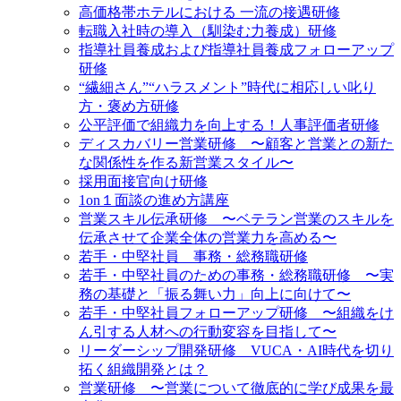
高価格帯ホテルにおける 一流の接遇研修
転職入社時の導入（馴染む力養成）研修
指導社員養成および指導社員養成フォローアップ
研修
“繊細さん”“ハラスメント”時代に相応しい叱り
方・褒め方研修
公平評価で組織力を向上する！人事評価者研修
ディスカバリー営業研修 〜顧客と営業との新た
な関係性を作る新営業スタイル〜
採用面接官向け研修
1on１面談の進め方講座
営業スキル伝承研修 〜ベテラン営業のスキルを
伝承させて企業全体の営業力を高める〜
若手・中堅社員 事務・総務職研修
若手・中堅社員のための事務・総務職研修 〜実
務の基礎と「振る舞い力」向上に向けて〜
若手・中堅社員フォローアップ研修 〜組織をけ
ん引する人材への行動変容を目指して〜
リーダーシップ開発研修 VUCA・AI時代を切り
拓く組織開発とは？
営業研修 〜営業について徹底的に学び成果を最