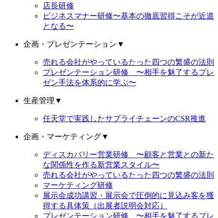
店長研修
ビジネスマナー研修〜基本の徹底習得こそが近道
となる〜
企画・プレゼンテーション
▼
売れる会社がやっているたった四つの繁盛の法則
プレゼンテーション研修 〜相手を魅了するプレ
ゼン手法を体系的に学ぶ〜
生産管理
▼
任天堂で実践したサプライチェーンのCSR推進
企画・マーケティング
▼
ディスカバリー営業研修 〜顧客と営業との新た
な関係性を作る新営業スタイル〜
売れる会社がやっているたった四つの繁盛の法則
マーケティング研修
展示会成功講習・展示会で圧倒的に見込み客を獲
得する具体策（出展者説明会対応）
プレゼンテーション研修 〜相手を魅了するプレ