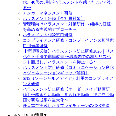
代、40代の8割がハラスメントを感じたことがあ
る〜
アンガーマネジメント研修
ハラスメント研修【全社員対象】
管理職向けハラスメント対策研修 ～組織の価値
を高める実践的アプローチ～
ハラスメント相談窓口研修
コンプライアンス研修・コンプライアンス相談窓
口担当者研修
【管理職必修】ハラスメント防止研修2026｜リス
ペクト手法で職場改善 〜職場内での相互リスペ
クト醸成し、ハラスメントを抑止する〜
ハラスメント防止研修【コミュニケーション良化
とジェネレーションギャップ解消】
SNS（ソーシャルメディア）利用のコンプライア
ンス研修
ハラスメント防止研修【オーダーメイド動画研
修】〜飽きない動画、見られる動画、役に立つ動
画で研修成果を最大化〜
任天堂で実践したサプライチェーンのCSR推進
SNS･DX･AI活用
▼