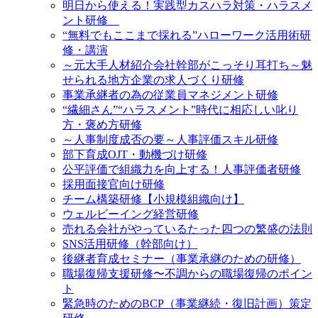
明日から使える！実践型カスハラ対策・ハラスメ
ント研修
“無料でもここまで採れる”ハローワーク活用術研
修・講演
～元大手人材紹介会社幹部がこっそり耳打ち～魅
せられる地方企業の求人づくり研修
事業承継者の為の従業員マネジメント研修
“繊細さん”“ハラスメント”時代に相応しい叱り
方・褒め方研修
～人事制度成否の要～人事評価スキル研修
部下育成OJT・動機づけ研修
公平評価で組織力を向上する！人事評価者研修
採用面接官向け研修
チーム構築研修【小規模組織向け】
ウェルビーイング経営研修
売れる会社がやっているたった四つの繁盛の法則
SNS活用研修（幹部向け）
後継者育成セミナー（事業承継のための研修）
職場復帰支援研修〜不調からの職場復帰のポイン
ト
緊急時のためのBCP（事業継続・復旧計画）策定