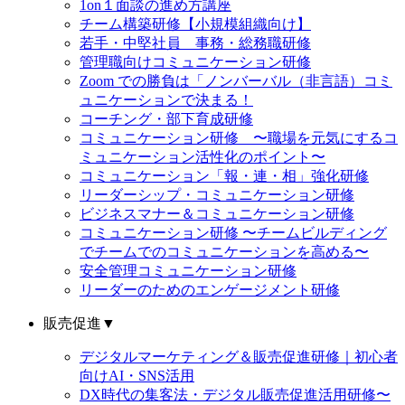
1on１面談の進め方講座
チーム構築研修【小規模組織向け】
若手・中堅社員 事務・総務職研修
管理職向けコミュニケーション研修
Zoom での勝負は「ノンバーバル（非言語）コミ
ュニケーションで決まる！
コーチング・部下育成研修
コミュニケーション研修 〜職場を元気にするコ
ミュニケーション活性化のポイント〜
コミュニケーション「報・連・相」強化研修
リーダーシップ・コミュニケーション研修
ビジネスマナー＆コミュニケーション研修
コミュニケーション研修 〜チームビルディング
でチームでのコミュニケーションを高める〜
安全管理コミュニケーション研修
リーダーのためのエンゲージメント研修
販売促進
▼
デジタルマーケティング＆販売促進研修｜初心者
向けAI・SNS活用
DX時代の集客法・デジタル販売促進活用研修〜