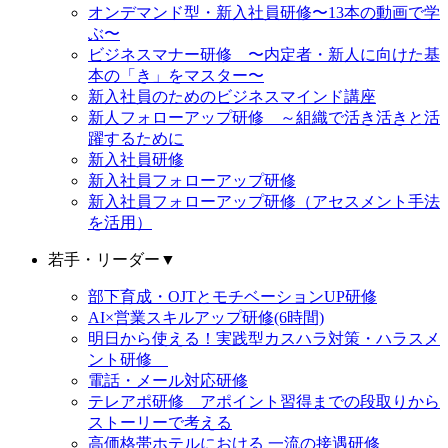
オンデマンド型・新入社員研修〜13本の動画で学
ぶ〜
ビジネスマナー研修 〜内定者・新人に向けた基
本の「き」をマスター〜
新入社員のためのビジネスマインド講座
新人フォローアップ研修 ～組織で活き活きと活
躍するために
新入社員研修
新入社員フォローアップ研修
新入社員フォローアップ研修（アセスメント手法
を活用）
若手・リーダー
▼
部下育成・OJTとモチベーションUP研修
AI×営業スキルアップ研修(6時間)
明日から使える！実践型カスハラ対策・ハラスメ
ント研修
電話・メール対応研修
テレアポ研修 アポイント習得までの段取りから
ストーリーで考える
高価格帯ホテルにおける 一流の接遇研修