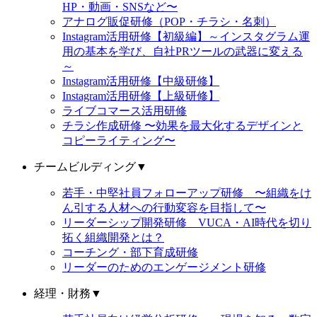
HP・動画・SNSなど〜
アナログ販促研修（POP・チラシ・名刺）
Instagram活用研修【初級編】～インスタグラム運
用の基本を学び、自社PRツールの武器に変える
～
Instagram活用研修【中級研修】
Instagram活用研修【上級研修】
ライブコマース活用研修
チラシ作成研修 〜効果を最大化するデザインと
コピーライティング〜
チームビルディング
▼
若手・中堅社員フォローアップ研修 〜組織をけ
ん引する人材への行動変容を目指して〜
リーダーシップ開発研修 VUCA・AI時代を切り
拓く組織開発とは？
コーチング・部下育成研修
リーダーのためのエンゲージメント研修
経理・財務
▼