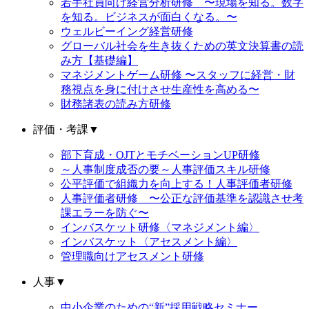
若手社員向け経営分析研修 〜現場を知る。数字
を知る。ビジネスが面白くなる。〜
ウェルビーイング経営研修
グローバル社会を生き抜くための英文決算書の読
み方【基礎編】
マネジメントゲーム研修 〜スタッフに経営・財
務視点を身に付けさせ生産性を高める〜
財務諸表の読み方研修
評価・考課
▼
部下育成・OJTとモチベーションUP研修
～人事制度成否の要～人事評価スキル研修
公平評価で組織力を向上する！人事評価者研修
人事評価者研修 〜公正な評価基準を認識させ考
課エラーを防ぐ〜
インバスケット研修〈マネジメント編〉
インバスケット〈アセスメント編〉
管理職向けアセスメント研修
人事
▼
中小企業のための“新”採用戦略セミナー