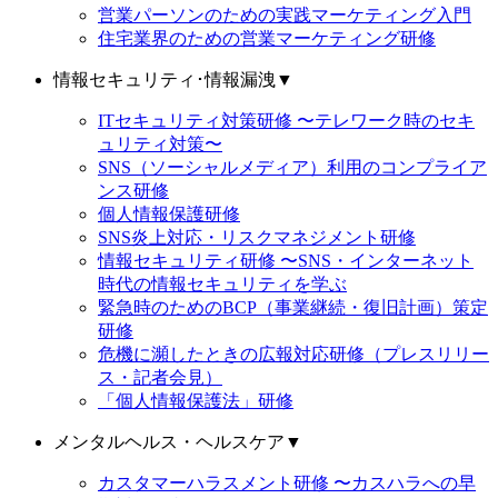
営業パーソンのための実践マーケティング入門
住宅業界のための営業マーケティング研修
情報セキュリティ･情報漏洩
▼
ITセキュリティ対策研修 〜テレワーク時のセキ
ュリティ対策〜
SNS（ソーシャルメディア）利用のコンプライア
ンス研修
個人情報保護研修
SNS炎上対応・リスクマネジメント研修
情報セキュリティ研修 〜SNS・インターネット
時代の情報セキュリティを学ぶ
緊急時のためのBCP（事業継続・復旧計画）策定
研修
危機に瀕したときの広報対応研修（プレスリリー
ス・記者会見）
「個人情報保護法」研修
メンタルヘルス・ヘルスケア
▼
カスタマーハラスメント研修 〜カスハラへの早