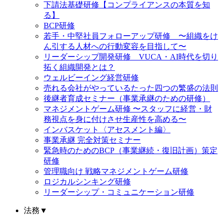
下請法基礎研修【コンプライアンスの本質を知
る】
BCP研修
若手・中堅社員フォローアップ研修 〜組織をけ
ん引する人材への行動変容を目指して〜
リーダーシップ開発研修 VUCA・AI時代を切り
拓く組織開発とは？
ウェルビーイング経営研修
売れる会社がやっているたった四つの繁盛の法則
後継者育成セミナー（事業承継のための研修）
マネジメントゲーム研修 〜スタッフに経営・財
務視点を身に付けさせ生産性を高める〜
インバスケット〈アセスメント編〉
事業承継 完全対策セミナー
緊急時のためのBCP（事業継続・復旧計画）策定
研修
管理職向け 戦略マネジメントゲーム研修
ロジカルシンキング研修
リーダーシップ・コミュニケーション研修
法務
▼