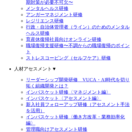
期対策が必要不可欠〜
メンタルヘルス研修
アンガーマネジメント研修
レジリエンス研修
行政・自治体管理者（ライン）のためのメンタル
ヘルス研修
育産休復帰社員向けオンライン研修
職場復帰支援研修〜不調からの職場復帰のポイン
ト
ストレスコーピング（セルフケア）研修
人材アセスメント
▼
リーダーシップ開発研修 VUCA・AI時代を切り
拓く組織開発とは？
インバスケット研修〈マネジメント編〉
インバスケット〈アセスメント編〉
新入社員フォローアップ研修（アセスメント手法
を活用）
インバスケット研修〈働き方改革・業務効率化
編〉
管理職向けアセスメント研修