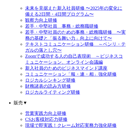
未来を見据えた新入社員研修 〜2025年の変化に
備える2日間・4日間プログラム〜
観察力向上研修
若手・中堅社員 事務・総務職研修
若手・中堅社員のための事務・総務職研修 〜実
務の基礎と「振る舞い力」向上に向けて〜
テキストコミュニケーション研修 ～ベンリ・テ
ガルの落とし穴〜
Zoomで成功する人の自己表現術 ～ビジネスコ
ミュニケーション、オンライン会議編
新入社員のためのビジネスマインド講座
コミュニケーション「報・連・相」強化研修
ロジカルシンキング研修
財務諸表の読み方研修
ロジカルライティング研修
販売
▼
営業実践力向上研修
CSお客様対応力研修
現場で即実践！クレーム対応実務力強化研修