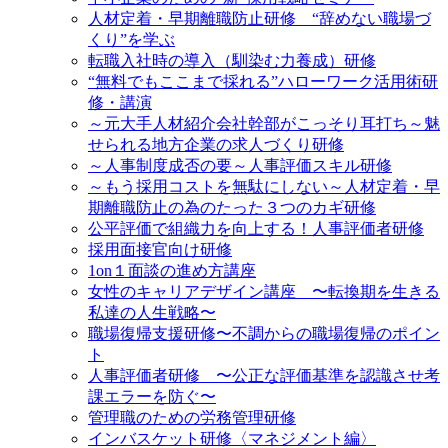
人材定着・早期離職防止研修 “辞めない職場づ
くり”を学ぶ
転職入社時の導入（馴染む力養成）研修
“無料でもここまで採れる”ハローワーク活用術研
修・講演
～元大手人材紹介会社幹部がこっそり耳打ち～魅
せられる地方企業の求人づくり研修
～人事制度成否の要～人事評価スキル研修
～もう採用コストを無駄にしない～人材定着・早
期離職防止の為のたった３つのカギ研修
公平評価で組織力を向上する！人事評価者研修
採用面接官向け研修
1on１面談の進め方講座
女性のキャリアデザイン講座 〜転換期を生きる
私達の人生戦略〜
職場復帰支援研修〜不調からの職場復帰のポイン
ト
人事評価者研修 〜公正な評価基準を認識させ考
課エラーを防ぐ〜
管理職のための労務管理研修
インバスケット研修〈マネジメント編〉