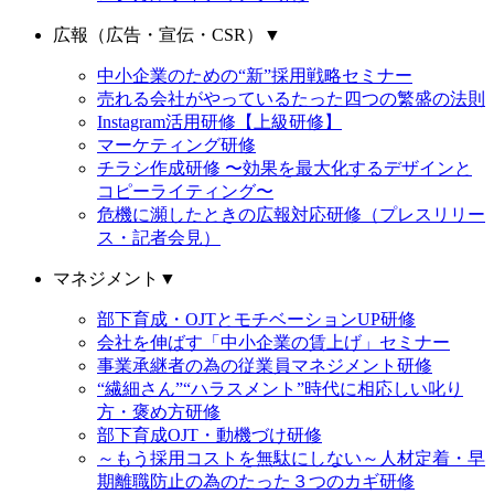
広報（広告・宣伝・CSR）
▼
中小企業のための“新”採用戦略セミナー
売れる会社がやっているたった四つの繁盛の法則
Instagram活用研修【上級研修】
マーケティング研修
チラシ作成研修 〜効果を最大化するデザインと
コピーライティング〜
危機に瀕したときの広報対応研修（プレスリリー
ス・記者会見）
マネジメント
▼
部下育成・OJTとモチベーションUP研修
会社を伸ばす「中小企業の賃上げ」セミナー
事業承継者の為の従業員マネジメント研修
“繊細さん”“ハラスメント”時代に相応しい叱り
方・褒め方研修
部下育成OJT・動機づけ研修
～もう採用コストを無駄にしない～人材定着・早
期離職防止の為のたった３つのカギ研修