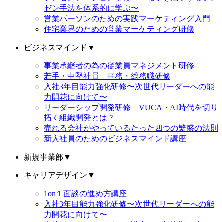
ゼン手法を体系的に学ぶ〜
営業パーソンのための実践マーケティング入門
住宅業界のための営業マーケティング研修
ビジネスマインド
▼
事業承継者の為の従業員マネジメント研修
若手・中堅社員 事務・総務職研修
入社3年目能力強化研修〜次世代リーダーへの能
力開花に向けて〜
リーダーシップ開発研修 VUCA・AI時代を切り
拓く組織開発とは？
売れる会社がやっているたった四つの繁盛の法則
新入社員のためのビジネスマインド講座
新規事業部
▼
キャリアデザイン
▼
1on１面談の進め方講座
入社3年目能力強化研修〜次世代リーダーへの能
力開花に向けて〜