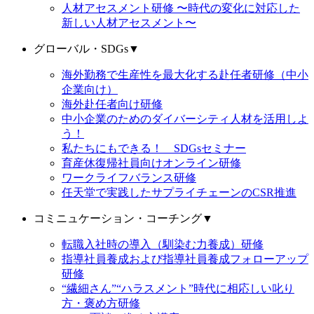
人材アセスメント研修 〜時代の変化に対応した
新しい人材アセスメント〜
グローバル・SDGs
▼
海外勤務で生産性を最大化する赴任者研修（中小
企業向け）
海外赴任者向け研修
中小企業のためのダイバーシティ人材を活用しよ
う！
私たちにもできる！ SDGsセミナー
育産休復帰社員向けオンライン研修
ワークライフバランス研修
任天堂で実践したサプライチェーンのCSR推進
コミニュケーション・コーチング
▼
転職入社時の導入（馴染む力養成）研修
指導社員養成および指導社員養成フォローアップ
研修
“繊細さん”“ハラスメント”時代に相応しい叱り
方・褒め方研修