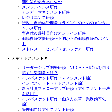
期対策が必要不可欠〜
メンタルヘルス研修
アンガーマネジメント研修
レジリエンス研修
行政・自治体管理者（ライン）のためのメンタル
ヘルス研修
育産休復帰社員向けオンライン研修
職場復帰支援研修〜不調からの職場復帰のポイン
ト
ストレスコーピング（セルフケア）研修
人材アセスメント
▼
リーダーシップ開発研修 VUCA・AI時代を切り
拓く組織開発とは？
インバスケット研修〈マネジメント編〉
インバスケット〈アセスメント編〉
新入社員フォローアップ研修（アセスメント手法
を活用）
インバスケット研修〈働き方改革・業務効率化
編〉
管理職向けアセスメント研修