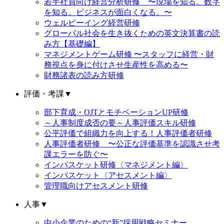
若手社員向け経営分析研修 〜現場を知る。数字
を知る。ビジネスが面白くなる。〜
ウェルビーイング経営研修
グローバル社会を生き抜くための英文決算書の読
み方【基礎編】
マネジメントゲーム研修 〜スタッフに経営・財
務視点を身に付けさせ生産性を高める〜
財務諸表の読み方研修
評価・考課
▼
部下育成・OJTとモチベーションUP研修
～人事制度成否の要～人事評価スキル研修
公平評価で組織力を向上する！人事評価者研修
人事評価者研修 〜公正な評価基準を認識させ考
課エラーを防ぐ〜
インバスケット研修〈マネジメント編〉
インバスケット〈アセスメント編〉
管理職向けアセスメント研修
人事
▼
中小企業のための“新”採用戦略セミナー