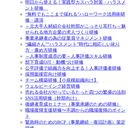
明日から使える！実践型カスハラ対策・ハラスメ
ント研修
“無料でもここまで採れる”ハローワーク活用術研
修・講演
～元大手人材紹介会社幹部がこっそり耳打ち～魅
せられる地方企業の求人づくり研修
事業承継者の為の従業員マネジメント研修
“繊細さん”“ハラスメント”時代に相応しい叱り
方・褒め方研修
～人事制度成否の要～人事評価スキル研修
部下育成OJT・動機づけ研修
公平評価で組織力を向上する！人事評価者研修
採用面接官向け研修
チーム構築研修【小規模組織向け】
ウェルビーイング経営研修
売れる会社がやっているたった四つの繁盛の法則
SNS活用研修（幹部向け）
後継者育成セミナー（事業承継のための研修）
職場復帰支援研修〜不調からの職場復帰のポイン
ト
緊急時のためのBCP（事業継続・復旧計画）策定