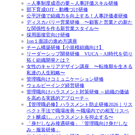
～人事制度成否の要～人事評価スキル研修
部下育成OJT・動機づけ研修
公平評価で組織力を向上する！人事評価者研修
ディスカバリー営業研修 〜顧客と営業との新た
な関係性を作る新営業スタイル〜
採用面接官向け研修
1on１面談の進め方講座
チーム構築研修【小規模組織向け】
リーダーシップ開発研修 VUCA・AI時代を切り
拓く組織開発とは？
女性のキャリアデザイン講座 〜転換期を生きる
私達の人生戦略〜
管理職向けコミュニケーション研修
ウェルビーイング経営研修
管理職向けハラスメント対策研修 ～組織の価値
を高める実践的アプローチ～
【管理職必修】ハラスメント防止研修2026｜リス
ペクト手法で職場改善 〜職場内での相互リスペ
クト醸成し、ハラスメントを抑止する〜
「身だしなみ接遇研修」「管理職向け身だしな
み・服装研修」