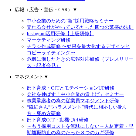
広報（広告・宣伝・CSR）
▼
中小企業のための“新”採用戦略セミナー
売れる会社がやっているたった四つの繁盛の法則
Instagram活用研修【上級研修】
マーケティング研修
チラシ作成研修 〜効果を最大化するデザインと
コピーライティング〜
危機に瀕したときの広報対応研修（プレスリリー
ス・記者会見）
マネジメント
▼
部下育成・OJTとモチベーションUP研修
会社を伸ばす「中小企業の賃上げ」セミナー
事業承継者の為の従業員マネジメント研修
“繊細さん”“ハラスメント”時代に相応しい叱り
方・褒め方研修
部下育成OJT・動機づけ研修
～もう採用コストを無駄にしない～人材定着・早
期離職防止の為のたった３つのカギ研修