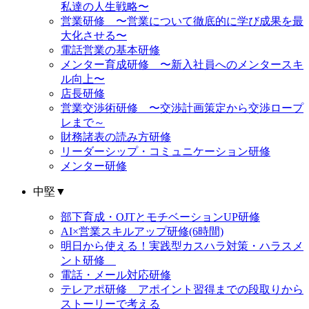
私達の人生戦略〜
営業研修 〜営業について徹底的に学び成果を最
大化させる〜
電話営業の基本研修
メンター育成研修 〜新入社員へのメンタースキ
ル向上〜
店長研修
営業交渉術研修 〜交渉計画策定から交渉ロープ
レまで～
財務諸表の読み方研修
リーダーシップ・コミュニケーション研修
メンター研修
中堅
▼
部下育成・OJTとモチベーションUP研修
AI×営業スキルアップ研修(6時間)
明日から使える！実践型カスハラ対策・ハラスメ
ント研修
電話・メール対応研修
テレアポ研修 アポイント習得までの段取りから
ストーリーで考える