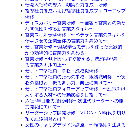
転職入社時の導入（馴染む力養成）研修
指導社員養成および指導社員養成フォローアップ
研修
ディスカバリー営業研修 〜顧客と営業との新た
な関係性を作る新営業スタイル〜
営業スキル伝承研修 〜ベテラン営業のスキルを
伝承させて企業全体の営業力を高める〜
若手営業研修 〜経験学習モデルを使った実践的
かつ効率的に営業力を高める
営業研修 〜明日からすぐ使える、成約率が高ま
る営業スキル向上〜
若手・中堅社員 事務・総務職研修
若手・中堅社員のための事務・総務職研修 〜実
務の基礎と「振る舞い力」向上に向けて〜
若手・中堅社員フォローアップ研修 〜組織をけ
ん引する人材への行動変容を目指して〜
入社3年目能力強化研修〜次世代リーダーへの能
力開花に向けて〜
リーダーシップ開発研修 VUCA・AI時代を切り
拓く組織開発とは？
女性のキャリアデザイン講座 〜転換期を生きる