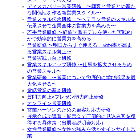
ディスカバリー営業研修 〜顧客と営業との新た
な関係性を作る新営業スタイル〜
営業スキル伝承研修 〜ベテラン営業のスキルを
伝承させて企業全体の営業力を高める〜
若手営業研修 〜経験学習モデルを使った実践的
かつ効率的に営業力を高める
営業研修 〜明日からすぐ使える、成約率が高ま
る営業スキル向上〜
営業実践力向上研修
営業スキルアップ研修 〜仕事を拡大させるため
の営業スキル〜
営業研修 〜営業について徹底的に学び成果を最
大化させる〜
電話営業の基本研修
質問力向上×プレゼン能力向上研修
オンライン営業研修
営業パーソンのための顧客対応力研修
展示会成功講習・展示会で圧倒的に見込み客を獲
得する具体策（出展者説明会対応）
女性営業研修〜女性の強みを活かすインサイト営
業