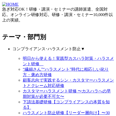
急ぎ対応OK！研修・講演・セミナーの講師派遣、全国対
応。オンライン研修対応。研修・講演・セミナー10,000件以
上の実績。
テーマ・部門別
コンプライアンス･ハラスメント防止
▼
明日から使える！実践型カスハラ対策・ハラスメ
ント研修
“繊細さん”“ハラスメント”時代に相応しい叱り
方・褒め方研修
顧客志向で実践するシン・カスタマーハラスメン
トとクレーム対応研修
カスタマーハラスメント研修 〜カスハラへの早
期対策が必要不可欠〜
下請法基礎研修【コンプライアンスの本質を知
る】
ハラスメント防止研修【リーダー層向け】〜30