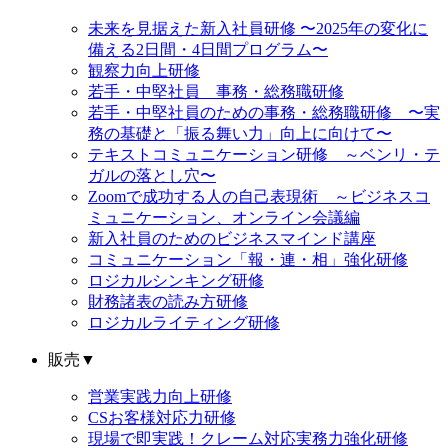
未来を見据えた新入社員研修 〜2025年の変化に
備える2日間・4日間プログラム〜
観察力向上研修
若手・中堅社員 事務・総務職研修
若手・中堅社員のための事務・総務職研修 〜実
務の基礎と「振る舞い力」向上に向けて〜
テキストコミュニケーション研修 ～ベンリ・テ
ガルの落とし穴〜
Zoomで成功する人の自己表現術 ～ビジネスコ
ミュニケーション、オンライン会議編
新入社員のためのビジネスマインド講座
コミュニケーション「報・連・相」強化研修
ロジカルシンキング研修
財務諸表の読み方研修
ロジカルライティング研修
販売
▼
営業実践力向上研修
CSお客様対応力研修
現場で即実践！クレーム対応実務力強化研修