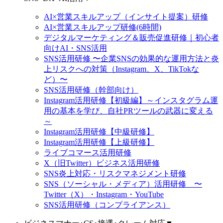
AI×営業スキルアップ（インサイト提案）研修
AI×営業スキルアップ研修(6時間)
デジタルマーケティング＆販売促進研修｜初心者
向けAI・SNS活用
SNS活用研修 〜企業SNSの効果的な運用方法と炎
上リスクへの対策（Instagram、X、TikTokな
ど）〜
SNS活用研修（幹部向け）
Instagram活用研修【初級編】～インスタグラム運
用の基本を学び、自社PRツールの武器に変える
～
Instagram活用研修【中級研修】
Instagram活用研修【上級研修】
ライブコマース活用研修
X（旧Twitter）ビジネス活用研修
SNS炎上対応・リスクマネジメント研修
SNS（ソーシャル・メディア）活用研修 〜
Twitter（X）・Instagram・YouTube
SNS活用研修（コンプライアンス）