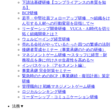
下請法基礎研修【コンプライアンスの本質を知
る】
BCP研修
若手・中堅社員フォローアップ研修 〜組織をけ
ん引する人材への行動変容を目指して〜
リーダーシップ開発研修 VUCA・AI時代を切り
拓く組織開発とは？
ウェルビーイング経営研修
売れる会社がやっているたった四つの繁盛の法則
後継者育成セミナー（事業承継のための研修）
マネジメントゲーム研修 〜スタッフに経営・財
務視点を身に付けさせ生産性を高める〜
インバスケット〈アセスメント編〉
事業承継 完全対策セミナー
緊急時のためのBCP（事業継続・復旧計画）策定
研修
管理職向け 戦略マネジメントゲーム研修
ロジカルシンキング研修
リーダーシップ・コミュニケーション研修
法務
▼