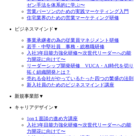
ゼン手法を体系的に学ぶ〜
営業パーソンのための実践マーケティング入門
住宅業界のための営業マーケティング研修
ビジネスマインド
▼
事業承継者の為の従業員マネジメント研修
若手・中堅社員 事務・総務職研修
入社3年目能力強化研修〜次世代リーダーへの能
力開花に向けて〜
リーダーシップ開発研修 VUCA・AI時代を切り
拓く組織開発とは？
売れる会社がやっているたった四つの繁盛の法則
新入社員のためのビジネスマインド講座
新規事業部
▼
キャリアデザイン
▼
1on１面談の進め方講座
入社3年目能力強化研修〜次世代リーダーへの能
力開花に向けて〜