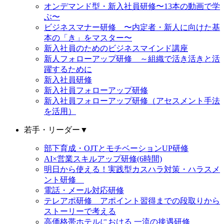
オンデマンド型・新入社員研修〜13本の動画で学
ぶ〜
ビジネスマナー研修 〜内定者・新人に向けた基
本の「き」をマスター〜
新入社員のためのビジネスマインド講座
新人フォローアップ研修 ～組織で活き活きと活
躍するために
新入社員研修
新入社員フォローアップ研修
新入社員フォローアップ研修（アセスメント手法
を活用）
若手・リーダー
▼
部下育成・OJTとモチベーションUP研修
AI×営業スキルアップ研修(6時間)
明日から使える！実践型カスハラ対策・ハラスメ
ント研修
電話・メール対応研修
テレアポ研修 アポイント習得までの段取りから
ストーリーで考える
高価格帯ホテルにおける 一流の接遇研修