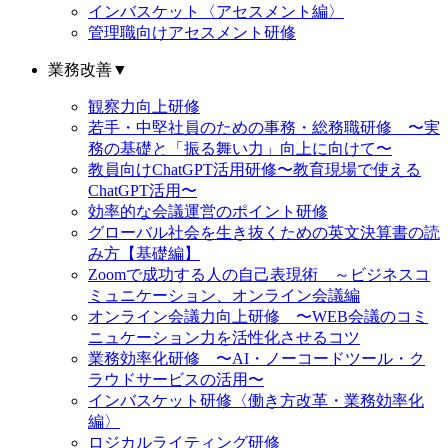
インバスケット〈アセスメント編〉
管理職向けアセスメント研修
業務改善
▼
観察力向上研修
若手・中堅社員のための事務・総務職研修 〜実
務の基礎と「振る舞い力」向上に向けて〜
教員向けChatGPT活用研修〜教育現場で使える
ChatGPT活用〜
効率的な会議運営のポイント研修
グローバル社会を生き抜くための英文決算書の読
み方【基礎編】
Zoomで成功する人の自己表現術 ～ビジネスコ
ミュニケーション、オンライン会議編
オンライン会議力向上研修 〜WEB会議のコミ
ニュケーション力を活性化させるコツ
業務効率化研修 〜AI・ノーコードツール・ク
ラウドサービスの活用〜
インバスケット研修〈働き方改革・業務効率化
編〉
ロジカルライティング研修