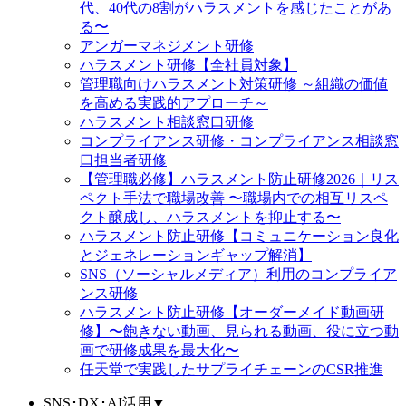
代、40代の8割がハラスメントを感じたことがあ
る〜
アンガーマネジメント研修
ハラスメント研修【全社員対象】
管理職向けハラスメント対策研修 ～組織の価値
を高める実践的アプローチ～
ハラスメント相談窓口研修
コンプライアンス研修・コンプライアンス相談窓
口担当者研修
【管理職必修】ハラスメント防止研修2026｜リス
ペクト手法で職場改善 〜職場内での相互リスペ
クト醸成し、ハラスメントを抑止する〜
ハラスメント防止研修【コミュニケーション良化
とジェネレーションギャップ解消】
SNS（ソーシャルメディア）利用のコンプライア
ンス研修
ハラスメント防止研修【オーダーメイド動画研
修】〜飽きない動画、見られる動画、役に立つ動
画で研修成果を最大化〜
任天堂で実践したサプライチェーンのCSR推進
SNS･DX･AI活用
▼