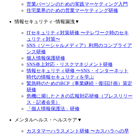
営業パーソンのための実践マーケティング入門
住宅業界のための営業マーケティング研修
情報セキュリティ･情報漏洩
▼
ITセキュリティ対策研修 〜テレワーク時のセキ
ュリティ対策〜
SNS（ソーシャルメディア）利用のコンプライア
ンス研修
個人情報保護研修
SNS炎上対応・リスクマネジメント研修
情報セキュリティ研修 〜SNS・インターネット
時代の情報セキュリティを学ぶ
緊急時のためのBCP（事業継続・復旧計画）策定
研修
危機に瀕したときの広報対応研修（プレスリリー
ス・記者会見）
「個人情報保護法」研修
メンタルヘルス・ヘルスケア
▼
カスタマーハラスメント研修 〜カスハラへの早