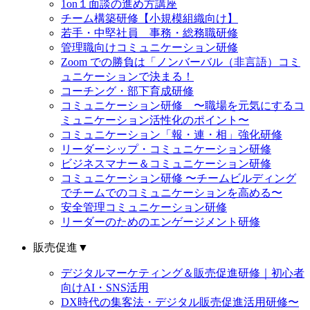
1on１面談の進め方講座
チーム構築研修【小規模組織向け】
若手・中堅社員 事務・総務職研修
管理職向けコミュニケーション研修
Zoom での勝負は「ノンバーバル（非言語）コミ
ュニケーションで決まる！
コーチング・部下育成研修
コミュニケーション研修 〜職場を元気にするコ
ミュニケーション活性化のポイント〜
コミュニケーション「報・連・相」強化研修
リーダーシップ・コミュニケーション研修
ビジネスマナー＆コミュニケーション研修
コミュニケーション研修 〜チームビルディング
でチームでのコミュニケーションを高める〜
安全管理コミュニケーション研修
リーダーのためのエンゲージメント研修
販売促進
▼
デジタルマーケティング＆販売促進研修｜初心者
向けAI・SNS活用
DX時代の集客法・デジタル販売促進活用研修〜