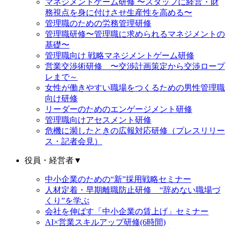
マネジメントゲーム研修 〜スタッフに経営・財
務視点を身に付けさせ生産性を高める〜
管理職のための労務管理研修
管理職研修〜管理職に求められるマネジメントの
基礎〜
管理職向け 戦略マネジメントゲーム研修
営業交渉術研修 〜交渉計画策定から交渉ロープ
レまで～
女性が働きやすい職場をつくるための男性管理職
向け研修
リーダーのためのエンゲージメント研修
管理職向けアセスメント研修
危機に瀕したときの広報対応研修（プレスリリー
ス・記者会見）
役員・経営者
▼
中小企業のための“新”採用戦略セミナー
人材定着・早期離職防止研修 “辞めない職場づ
くり”を学ぶ
会社を伸ばす「中小企業の賃上げ」セミナー
AI×営業スキルアップ研修(6時間)