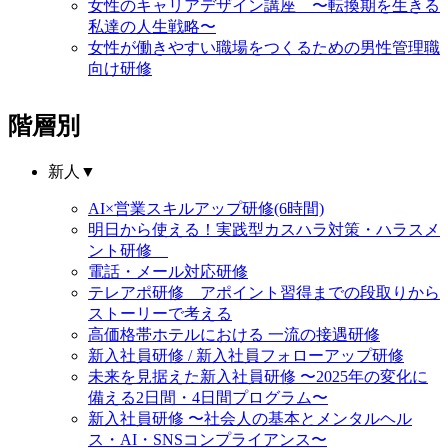
女性のキャリアデザイン講座 〜転換期を生きる
私達の人生戦略〜
女性が働きやすい職場をつくるための男性管理職
向け研修
階層別
新人
▼
AI×営業スキルアップ研修(6時間)
明日から使える！実践型カスハラ対策・ハラスメ
ント研修
電話・メール対応研修
テレアポ研修 アポイント習得までの段取りから
ストーリーで考える
高価格帯ホテルにおける 一流の接遇研修
新入社員研修 / 新入社員フォローアップ研修
未来を見据えた新入社員研修 〜2025年の変化に
備える2日間・4日間プログラム〜
新入社員研修 〜社会人の基本とメンタルヘル
ス・AI・SNSコンプライアンス〜