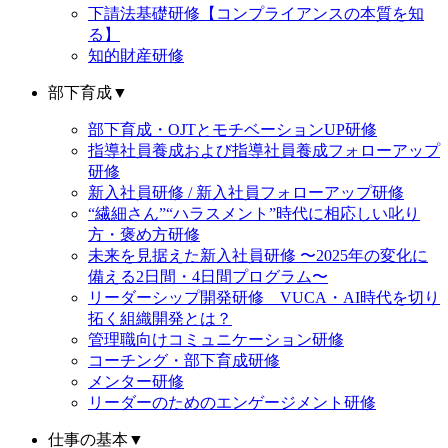
下請法基礎研修【コンプライアンスの本質を知
る】
知的財産研修
部下育成
▼
部下育成・OJTとモチベーションUP研修
指導社員養成および指導社員養成フォローアップ
研修
新入社員研修 / 新入社員フォローアップ研修
“繊細さん”“ハラスメント”時代に相応しい叱り
方・褒め方研修
未来を見据えた新入社員研修 〜2025年の変化に
備える2日間・4日間プログラム〜
リーダーシップ開発研修 VUCA・AI時代を切り
拓く組織開発とは？
管理職向けコミュニケーション研修
コーチング・部下育成研修
メンター研修
リーダーのためのエンゲージメント研修
仕事の基本
▼