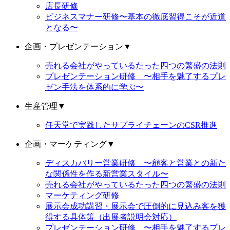
店長研修
ビジネスマナー研修〜基本の徹底習得こそが近道
となる〜
企画・プレゼンテーション
▼
売れる会社がやっているたった四つの繁盛の法則
プレゼンテーション研修 〜相手を魅了するプレ
ゼン手法を体系的に学ぶ〜
生産管理
▼
任天堂で実践したサプライチェーンのCSR推進
企画・マーケティング
▼
ディスカバリー営業研修 〜顧客と営業との新た
な関係性を作る新営業スタイル〜
売れる会社がやっているたった四つの繁盛の法則
マーケティング研修
展示会成功講習・展示会で圧倒的に見込み客を獲
得する具体策（出展者説明会対応）
プレゼンテーション研修 〜相手を魅了するプレ