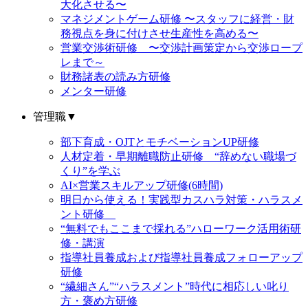
大化させる〜
マネジメントゲーム研修 〜スタッフに経営・財
務視点を身に付けさせ生産性を高める〜
営業交渉術研修 〜交渉計画策定から交渉ロープ
レまで～
財務諸表の読み方研修
メンター研修
管理職
▼
部下育成・OJTとモチベーションUP研修
人材定着・早期離職防止研修 “辞めない職場づ
くり”を学ぶ
AI×営業スキルアップ研修(6時間)
明日から使える！実践型カスハラ対策・ハラスメ
ント研修
“無料でもここまで採れる”ハローワーク活用術研
修・講演
指導社員養成および指導社員養成フォローアップ
研修
“繊細さん”“ハラスメント”時代に相応しい叱り
方・褒め方研修