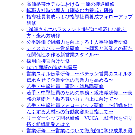
高価格帯ホテルにおける 一流の接遇研修
転職入社時の導入（馴染む力養成）研修
指導社員養成および指導社員養成フォローアップ
研修
“繊細さん”“ハラスメント”時代に相応しい叱り
方・褒め方研修
公平評価で組織力を向上する！人事評価者研修
ディスカバリー営業研修 〜顧客と営業との新た
な関係性を作る新営業スタイル〜
採用面接官向け研修
1on１面談の進め方講座
営業スキル伝承研修 〜ベテラン営業のスキルを
伝承させて企業全体の営業力を高める〜
若手・中堅社員 事務・総務職研修
若手・中堅社員のための事務・総務職研修 〜実
務の基礎と「振る舞い力」向上に向けて〜
若手・中堅社員フォローアップ研修 〜組織をけ
ん引する人材への行動変容を目指して〜
リーダーシップ開発研修 VUCA・AI時代を切り
拓く組織開発とは？
営業研修 〜営業について徹底的に学び成果を最