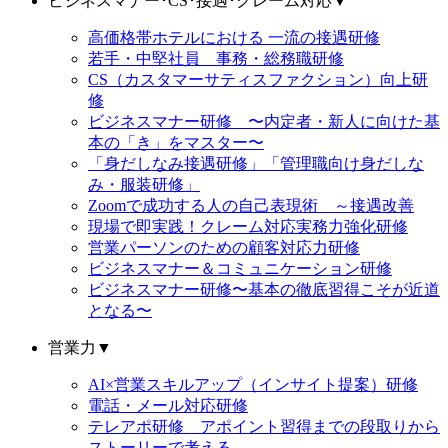
ビジネスマナー･CS･接遇･クレーム対応
▼
高価格帯ホテルにおける 一流の接遇研修
若手・中堅社員 事務・総務職研修
CS（カスタマーサティスファクション）向上研
修
ビジネスマナー研修 〜内定者・新人に向けた基
本の「き」をマスター〜
「身だしなみ接遇研修」「管理職向け身だしな
み・服装研修」
Zoomで成功する人の自己表現術 ～接遇改善
現場で即実践！クレーム対応実務力強化研修
営業パーソンのための顧客対応力研修
ビジネスマナー＆コミュニケーション研修
ビジネスマナー研修〜基本の徹底習得こそが近道
となる〜
営業力
▼
AI×営業スキルアップ（インサイト提案）研修
電話・メール対応研修
テレアポ研修 アポイント習得までの段取りから
ストーリーで考える