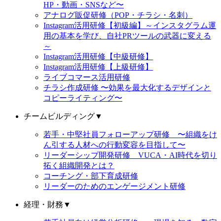
HP・動画・SNSなど〜
アナログ販促研修（POP・チラシ・名刺）
Instagram活用研修【初級編】～インスタグラム運
用の基本を学び、自社PRツールの武器に変える
～
Instagram活用研修【中級研修】
Instagram活用研修【上級研修】
ライブコマース活用研修
チラシ作成研修 〜効果を最大化するデザインと
コピーライティング〜
チームビルディング
▼
若手・中堅社員フォローアップ研修 〜組織をけ
ん引する人材への行動変容を目指して〜
リーダーシップ開発研修 VUCA・AI時代を切り
拓く組織開発とは？
コーチング・部下育成研修
リーダーのためのエンゲージメント研修
経理・財務
▼