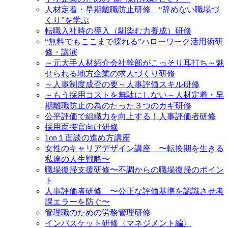
人材定着・早期離職防止研修 “辞めない職場づ
くり”を学ぶ
転職入社時の導入（馴染む力養成）研修
“無料でもここまで採れる”ハローワーク活用術研
修・講演
～元大手人材紹介会社幹部がこっそり耳打ち～魅
せられる地方企業の求人づくり研修
～人事制度成否の要～人事評価スキル研修
～もう採用コストを無駄にしない～人材定着・早
期離職防止の為のたった３つのカギ研修
公平評価で組織力を向上する！人事評価者研修
採用面接官向け研修
1on１面談の進め方講座
女性のキャリアデザイン講座 〜転換期を生きる
私達の人生戦略〜
職場復帰支援研修〜不調からの職場復帰のポイン
ト
人事評価者研修 〜公正な評価基準を認識させ考
課エラーを防ぐ〜
管理職のための労務管理研修
インバスケット研修〈マネジメント編〉