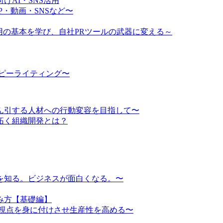
AI・SNS活用
・動画・SNSなど〜
ム運用の基本を学び、自社PRツールの武器に変える～
ピーライティング〜
ん引する人材への行動変容を目指して〜
り拓く組織開発とは？
を知る。ビジネスが面白くなる。〜
み方【基礎編】
務視点を身に付けさせ生産性を高める〜