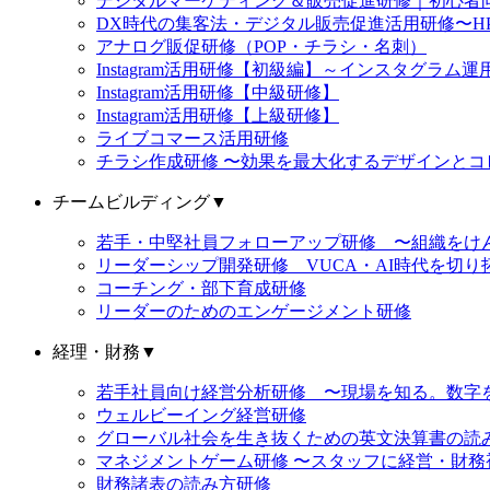
デジタルマーケティング＆販売促進研修｜初心者向け
DX時代の集客法・デジタル販売促進活用研修〜HP
アナログ販促研修（POP・チラシ・名刺）
Instagram活用研修【初級編】～インスタグラ
Instagram活用研修【中級研修】
Instagram活用研修【上級研修】
ライブコマース活用研修
チラシ作成研修 〜効果を最大化するデザインとコ
チームビルディング
▼
若手・中堅社員フォローアップ研修 〜組織をけ
リーダーシップ開発研修 VUCA・AI時代を切
コーチング・部下育成研修
リーダーのためのエンゲージメント研修
経理・財務
▼
若手社員向け経営分析研修 〜現場を知る。数字
ウェルビーイング経営研修
グローバル社会を生き抜くための英文決算書の読
マネジメントゲーム研修 〜スタッフに経営・財
財務諸表の読み方研修