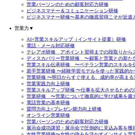
営業パーソンのための顧客対応力研修
ビジネスマナー＆コミュニケーション研修
ビジネスマナー研修〜基本の徹底習得こそが近道
営業力
▼
AI×営業スキルアップ（インサイト提案）研修
電話・メール対応研修
テレアポ研修 アポイント習得までの段取りから
ディスカバリー営業研修 〜顧客と営業との新た
営業スキル伝承研修 〜ベテラン営業のスキルを
若手営業研修 〜経験学習モデルを使った実践的
営業研修 〜明日からすぐ使える、成約率が高まる
営業実践力向上研修
営業スキルアップ研修 〜仕事を拡大させるための
営業研修 〜営業について徹底的に学び成果を最
電話営業の基本研修
質問力向上×プレゼン能力向上研修
オンライン営業研修
営業パーソンのための顧客対応力研修
展示会成功講習・展示会で圧倒的に見込み客を獲
女性営業研修〜女性の強みを活かすインサイト営