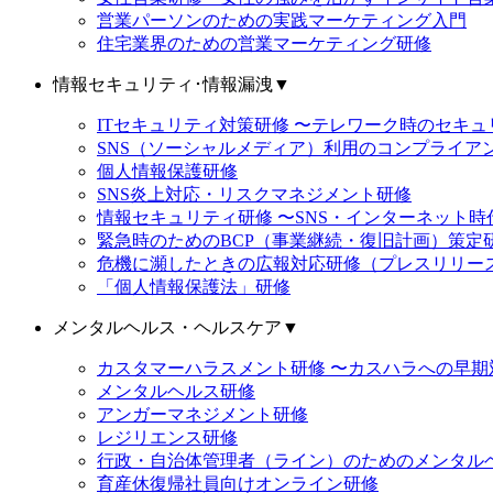
営業パーソンのための実践マーケティング入門
住宅業界のための営業マーケティング研修
情報セキュリティ･情報漏洩
▼
ITセキュリティ対策研修 〜テレワーク時のセキ
SNS（ソーシャルメディア）利用のコンプライア
個人情報保護研修
SNS炎上対応・リスクマネジメント研修
情報セキュリティ研修 〜SNS・インターネット
緊急時のためのBCP（事業継続・復旧計画）策定
危機に瀕したときの広報対応研修（プレスリリー
「個人情報保護法」研修
メンタルヘルス・ヘルスケア
▼
カスタマーハラスメント研修 〜カスハラへの早期
メンタルヘルス研修
アンガーマネジメント研修
レジリエンス研修
行政・自治体管理者（ライン）のためのメンタル
育産休復帰社員向けオンライン研修