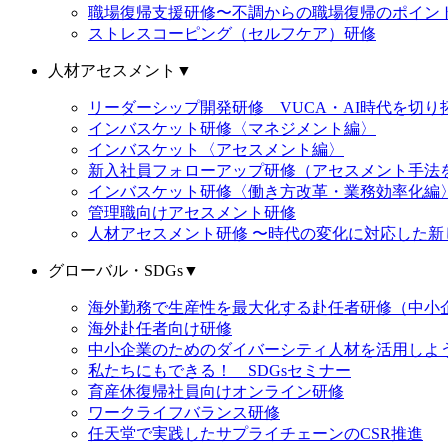
職場復帰支援研修〜不調からの職場復帰のポイン
ストレスコーピング（セルフケア）研修
人材アセスメント
▼
リーダーシップ開発研修 VUCA・AI時代を切
インバスケット研修〈マネジメント編〉
インバスケット〈アセスメント編〉
新入社員フォローアップ研修（アセスメント手法
インバスケット研修〈働き方改革・業務効率化編
管理職向けアセスメント研修
人材アセスメント研修 〜時代の変化に対応した新
グローバル・SDGs
▼
海外勤務で生産性を最大化する赴任者研修（中小
海外赴任者向け研修
中小企業のためのダイバーシティ人材を活用しよ
私たちにもできる！ SDGsセミナー
育産休復帰社員向けオンライン研修
ワークライフバランス研修
任天堂で実践したサプライチェーンのCSR推進