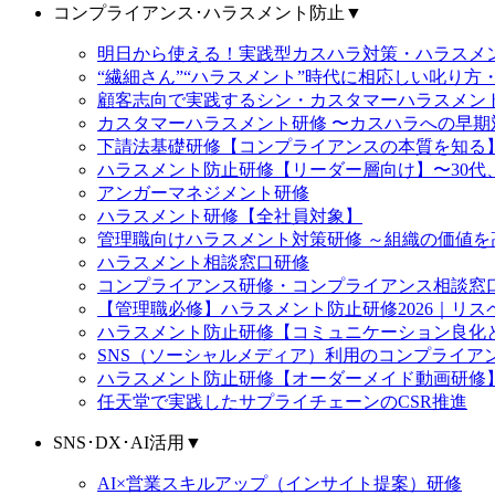
コンプライアンス･ハラスメント防止
▼
明日から使える！実践型カスハラ対策・ハラス
“繊細さん”“ハラスメント”時代に相応しい叱り方
顧客志向で実践するシン・カスタマーハラスメン
カスタマーハラスメント研修 〜カスハラへの早期
下請法基礎研修【コンプライアンスの本質を知る
ハラスメント防止研修【リーダー層向け】〜30代
アンガーマネジメント研修
ハラスメント研修【全社員対象】
管理職向けハラスメント対策研修 ～組織の価値
ハラスメント相談窓口研修
コンプライアンス研修・コンプライアンス相談窓
【管理職必修】ハラスメント防止研修2026｜リ
ハラスメント防止研修【コミュニケーション良化
SNS（ソーシャルメディア）利用のコンプライア
ハラスメント防止研修【オーダーメイド動画研修
任天堂で実践したサプライチェーンのCSR推進
SNS･DX･AI活用
▼
AI×営業スキルアップ（インサイト提案）研修