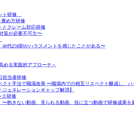
メント研修
・褒め方研修
トとクレーム対応研修
対策が必要不可欠〜
】
、40代の8割がハラスメントを感じたことがある〜
を高める実践的アプローチ～
口担当者研修
スペクト手法で職場改善 〜職場内での相互リスペクト醸成し、
とジェネレーションギャップ解消】
ンス研修
】〜飽きない動画、見られる動画、役に立つ動画で研修成果を