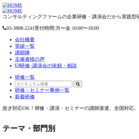
コンサルティングファームの企業研修・講演会だから実践型研
03-3808-2241
受付時間:月〜金 10:00〜18:00
会社概要
実績一覧
講師陣
主催者様の声
研修･講演会の依頼・相談
研修一覧
研修・セミナー事例一覧
新着研修
急ぎ対応OK！研修・講演・セミナーの講師派遣、全国対応。オ
テーマ・部門別