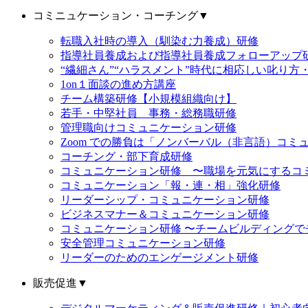
コミニュケーション・コーチング
▼
転職入社時の導入（馴染む力養成）研修
指導社員養成および指導社員養成フォローアップ
“繊細さん”“ハラスメント”時代に相応しい叱り方
1on１面談の進め方講座
チーム構築研修【小規模組織向け】
若手・中堅社員 事務・総務職研修
管理職向けコミュニケーション研修
Zoom での勝負は「ノンバーバル（非言語）コミ
コーチング・部下育成研修
コミュニケーション研修 〜職場を元気にするコ
コミュニケーション「報・連・相」強化研修
リーダーシップ・コミュニケーション研修
ビジネスマナー＆コミュニケーション研修
コミュニケーション研修 〜チームビルディング
安全管理コミュニケーション研修
リーダーのためのエンゲージメント研修
販売促進
▼