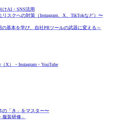
AI・SNS活用
クへの対策（Instagram、X、TikTokなど）〜
ム運用の基本を学び、自社PRツールの武器に変える～
・Instagram・YouTube
本の「き」をマスター〜
・服装研修」