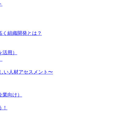
ト
り拓く組織開発とは？
を活用）
〉
しい人材アセスメント〜
企業向け）
う！