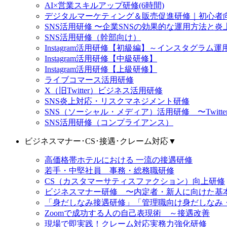
AI×営業スキルアップ研修(6時間)
デジタルマーケティング＆販売促進研修｜初心者向け
SNS活用研修 〜企業SNSの効果的な運用方法と炎上リス
SNS活用研修（幹部向け）
Instagram活用研修【初級編】～インスタグラ
Instagram活用研修【中級研修】
Instagram活用研修【上級研修】
ライブコマース活用研修
X（旧Twitter）ビジネス活用研修
SNS炎上対応・リスクマネジメント研修
SNS（ソーシャル・メディア）活用研修 〜Twitter（X）
SNS活用研修（コンプライアンス）
ビジネスマナー･CS･接遇･クレーム対応
▼
高価格帯ホテルにおける 一流の接遇研修
若手・中堅社員 事務・総務職研修
CS（カスタマーサティスファクション）向上研修
ビジネスマナー研修 〜内定者・新人に向けた基
「身だしなみ接遇研修」「管理職向け身だしなみ
Zoomで成功する人の自己表現術 ～接遇改善
現場で即実践！クレーム対応実務力強化研修