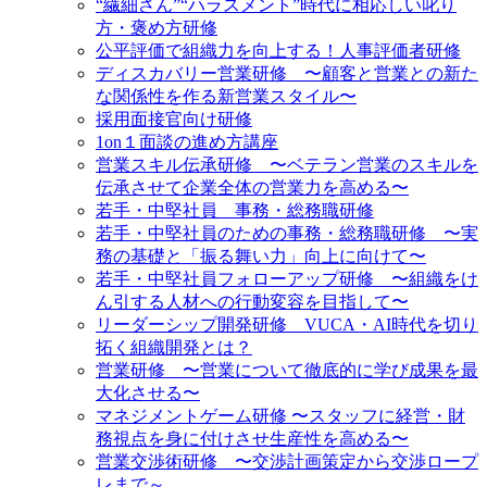
“繊細さん”“ハラスメント”時代に相応しい叱り
方・褒め方研修
公平評価で組織力を向上する！人事評価者研修
ディスカバリー営業研修 〜顧客と営業との新た
な関係性を作る新営業スタイル〜
採用面接官向け研修
1on１面談の進め方講座
営業スキル伝承研修 〜ベテラン営業のスキルを
伝承させて企業全体の営業力を高める〜
若手・中堅社員 事務・総務職研修
若手・中堅社員のための事務・総務職研修 〜実
務の基礎と「振る舞い力」向上に向けて〜
若手・中堅社員フォローアップ研修 〜組織をけ
ん引する人材への行動変容を目指して〜
リーダーシップ開発研修 VUCA・AI時代を切り
拓く組織開発とは？
営業研修 〜営業について徹底的に学び成果を最
大化させる〜
マネジメントゲーム研修 〜スタッフに経営・財
務視点を身に付けさせ生産性を高める〜
営業交渉術研修 〜交渉計画策定から交渉ロープ
レまで～