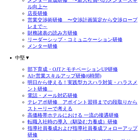
メンター育成研修 〜新入社員へのメンタースキ
ル向上〜
店長研修
営業交渉術研修 〜交渉計画策定から交渉ロープ
レまで～
財務諸表の読み方研修
リーダーシップ・コミュニケーション研修
メンター研修
中堅
▼
部下育成・OJTとモチベーションUP研修
AI×営業スキルアップ研修(6時間)
明日から使える！実践型カスハラ対策・ハラスメ
ント研修
電話・メール対応研修
テレアポ研修 アポイント習得までの段取りから
ストーリーで考える
高価格帯ホテルにおける 一流の接遇研修
転職入社時の導入（馴染む力養成）研修
指導社員養成および指導社員養成フォローアップ
研修