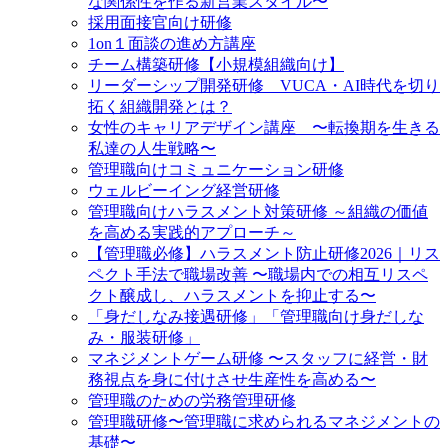
な関係性を作る新営業スタイル〜
採用面接官向け研修
1on１面談の進め方講座
チーム構築研修【小規模組織向け】
リーダーシップ開発研修 VUCA・AI時代を切り
拓く組織開発とは？
女性のキャリアデザイン講座 〜転換期を生きる
私達の人生戦略〜
管理職向けコミュニケーション研修
ウェルビーイング経営研修
管理職向けハラスメント対策研修 ～組織の価値
を高める実践的アプローチ～
【管理職必修】ハラスメント防止研修2026｜リス
ペクト手法で職場改善 〜職場内での相互リスペ
クト醸成し、ハラスメントを抑止する〜
「身だしなみ接遇研修」「管理職向け身だしな
み・服装研修」
マネジメントゲーム研修 〜スタッフに経営・財
務視点を身に付けさせ生産性を高める〜
管理職のための労務管理研修
管理職研修〜管理職に求められるマネジメントの
基礎〜