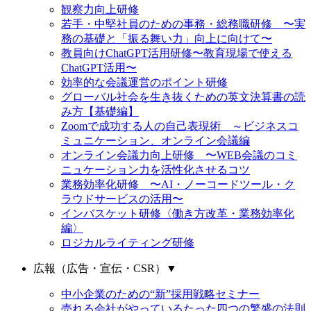
観察力向上研修
若手・中堅社員のための事務・総務職研修 〜実
務の基礎と「振る舞い力」向上に向けて〜
教員向けChatGPT活用研修〜教育現場で使える
ChatGPT活用〜
効率的な会議運営のポイント研修
グローバル社会を生き抜くための英文決算書の読
み方【基礎編】
Zoomで成功する人の自己表現術 ～ビジネスコ
ミュニケーション、オンライン会議編
オンライン会議力向上研修 〜WEB会議のコミ
ニュケーション力を活性化させるコツ
業務効率化研修 〜AI・ノーコードツール・ク
ラウドサービスの活用〜
インバスケット研修〈働き方改革・業務効率化
編〉
ロジカルライティング研修
広報（広告・宣伝・CSR）
▼
中小企業のための“新”採用戦略セミナー
売れる会社がやっているたった四つの繁盛の法則