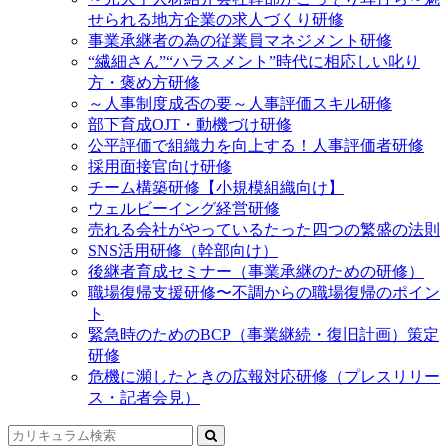
せられる地方企業の求人づくり研修
事業承継者の為の従業員マネジメント研修
“繊細さん”“ハラスメント”時代に相応しい叱り
方・褒め方研修
～人事制度成否の要～人事評価スキル研修
部下育成OJT・動機づけ研修
公平評価で組織力を向上する！人事評価者研修
採用面接官向け研修
チーム構築研修【小規模組織向け】
ウェルビーイング経営研修
売れる会社がやっているたった四つの繁盛の法則
SNS活用研修（幹部向け）
後継者育成セミナー（事業承継のための研修）
職場復帰支援研修〜不調からの職場復帰のポイン
ト
緊急時のためのBCP（事業継続・復旧計画）策定
研修
危機に瀕したときの広報対応研修（プレスリリー
ス・記者会見）