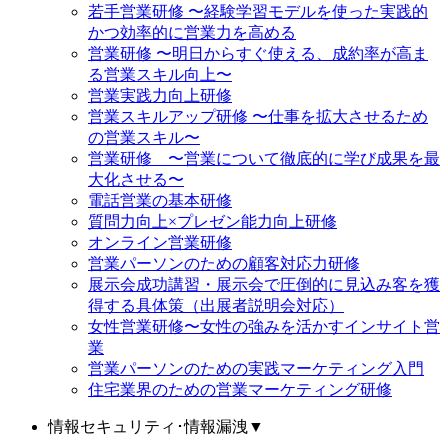
若手営業研修 〜経験学習モデルを使った実践的
かつ効率的に営業力を高める
営業研修 〜明日からすぐ使える、成約率が高ま
る営業スキル向上〜
営業実践力向上研修
営業スキルアップ研修 〜仕事を拡大させるため
の営業スキル〜
営業研修 〜営業について徹底的に学び成果を最
大化させる〜
電話営業の基本研修
質問力向上×プレゼン能力向上研修
オンライン営業研修
営業パーソンのための顧客対応力研修
展示会成功講習・展示会で圧倒的に見込み客を獲
得する具体策（出展者説明会対応）
女性営業研修〜女性の強みを活かすインサイト営
業
営業パーソンのための実践マーケティング入門
住宅業界のための営業マーケティング研修
情報セキュリティ･情報漏洩
▼