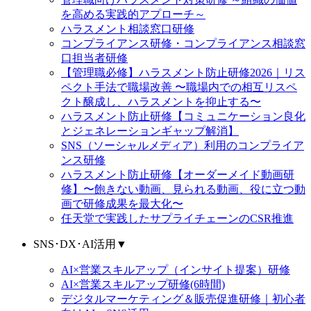
を高める実践的アプローチ～
ハラスメント相談窓口研修
コンプライアンス研修・コンプライアンス相談窓
口担当者研修
【管理職必修】ハラスメント防止研修2026｜リス
ペクト手法で職場改善 〜職場内での相互リスペ
クト醸成し、ハラスメントを抑止する〜
ハラスメント防止研修【コミュニケーション良化
とジェネレーションギャップ解消】
SNS（ソーシャルメディア）利用のコンプライア
ンス研修
ハラスメント防止研修【オーダーメイド動画研
修】〜飽きない動画、見られる動画、役に立つ動
画で研修成果を最大化〜
任天堂で実践したサプライチェーンのCSR推進
SNS･DX･AI活用
▼
AI×営業スキルアップ（インサイト提案）研修
AI×営業スキルアップ研修(6時間)
デジタルマーケティング＆販売促進研修｜初心者