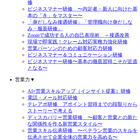
修
ビジネスマナー研修 〜内定者・新人に向けた基
本の「き」をマスター〜
「身だしなみ接遇研修」「管理職向け身だしな
み・服装研修」
Zoomで成功する人の自己表現術 ～接遇改善
現場で即実践！クレーム対応実務力強化研修
営業パーソンのための顧客対応力研修
ビジネスマナー＆コミュニケーション研修
ビジネスマナー研修〜基本の徹底習得こそが近道
となる〜
営業力
▼
AI×営業スキルアップ（インサイト提案）研修
電話・メール対応研修
テレアポ研修 アポイント習得までの段取りから
ストーリーで考える
ディスカバリー営業研修 〜顧客と営業との新た
な関係性を作る新営業スタイル〜
営業スキル伝承研修 〜ベテラン営業のスキルを
伝承させて企業全体の営業力を高める〜