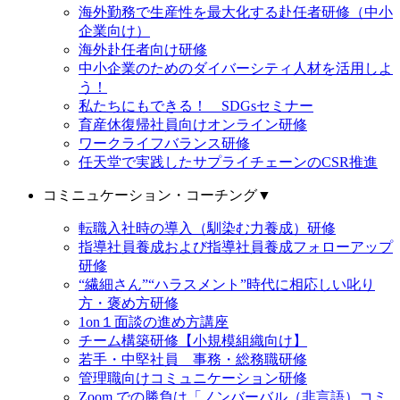
海外勤務で生産性を最大化する赴任者研修（中小
企業向け）
海外赴任者向け研修
中小企業のためのダイバーシティ人材を活用しよ
う！
私たちにもできる！ SDGsセミナー
育産休復帰社員向けオンライン研修
ワークライフバランス研修
任天堂で実践したサプライチェーンのCSR推進
コミニュケーション・コーチング
▼
転職入社時の導入（馴染む力養成）研修
指導社員養成および指導社員養成フォローアップ
研修
“繊細さん”“ハラスメント”時代に相応しい叱り
方・褒め方研修
1on１面談の進め方講座
チーム構築研修【小規模組織向け】
若手・中堅社員 事務・総務職研修
管理職向けコミュニケーション研修
Zoom での勝負は「ノンバーバル（非言語）コミ