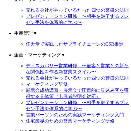
売れる会社がやっているたった四つの繁盛の法則
プレゼンテーション研修 〜相手を魅了するプレ
ゼン手法を体系的に学ぶ〜
生産管理
▼
任天堂で実践したサプライチェーンのCSR推進
企画・マーケティング
▼
ディスカバリー営業研修 〜顧客と営業との新た
な関係性を作る新営業スタイル〜
売れる会社がやっているたった四つの繁盛の法則
マーケティング研修
展示会成功講習・展示会で圧倒的に見込み客を獲
得する具体策（出展者説明会対応）
プレゼンテーション研修 〜相手を魅了するプレ
ゼン手法を体系的に学ぶ〜
営業パーソンのための実践マーケティング入門
住宅業界のための営業マーケティング研修