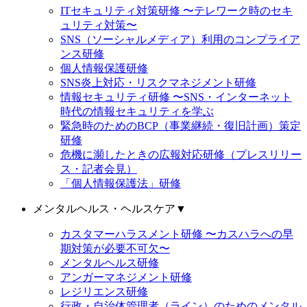
ITセキュリティ対策研修 〜テレワーク時のセキ
ュリティ対策〜
SNS（ソーシャルメディア）利用のコンプライア
ンス研修
個人情報保護研修
SNS炎上対応・リスクマネジメント研修
情報セキュリティ研修 〜SNS・インターネット
時代の情報セキュリティを学ぶ
緊急時のためのBCP（事業継続・復旧計画）策定
研修
危機に瀕したときの広報対応研修（プレスリリー
ス・記者会見）
「個人情報保護法」研修
メンタルヘルス・ヘルスケア
▼
カスタマーハラスメント研修 〜カスハラへの早
期対策が必要不可欠〜
メンタルヘルス研修
アンガーマネジメント研修
レジリエンス研修
行政・自治体管理者（ライン）のためのメンタル