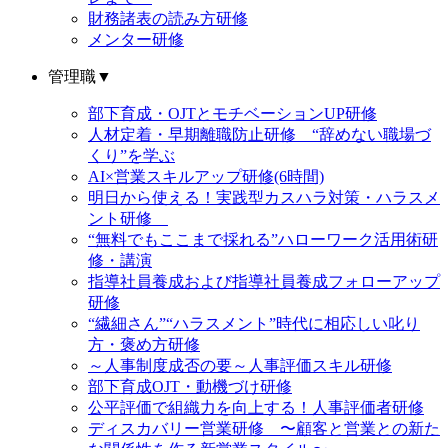
財務諸表の読み方研修
メンター研修
管理職
▼
部下育成・OJTとモチベーションUP研修
人材定着・早期離職防止研修 “辞めない職場づ
くり”を学ぶ
AI×営業スキルアップ研修(6時間)
明日から使える！実践型カスハラ対策・ハラスメ
ント研修
“無料でもここまで採れる”ハローワーク活用術研
修・講演
指導社員養成および指導社員養成フォローアップ
研修
“繊細さん”“ハラスメント”時代に相応しい叱り
方・褒め方研修
～人事制度成否の要～人事評価スキル研修
部下育成OJT・動機づけ研修
公平評価で組織力を向上する！人事評価者研修
ディスカバリー営業研修 〜顧客と営業との新た