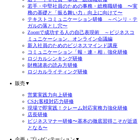
若手・中堅社員のための事務・総務職研修 〜実
務の基礎と「振る舞い力」向上に向けて〜
テキストコミュニケーション研修 ～ベンリ・テ
ガルの落とし穴〜
Zoomで成功する人の自己表現術 ～ビジネスコ
ミュニケーション、オンライン会議編
新入社員のためのビジネスマインド講座
コミュニケーション「報・連・相」強化研修
ロジカルシンキング研修
財務諸表の読み方研修
ロジカルライティング研修
販売
▼
営業実践力向上研修
CSお客様対応力研修
現場で即実践！クレーム対応実務力強化研修
店長研修
ビジネスマナー研修〜基本の徹底習得こそが近道
となる〜
企画・プレゼンテーション
▼