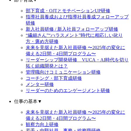
部下育成・OJTとモチベーションUP研修
指導社員養成および指導社員養成フォローアップ
研修
新入社員研修 / 新入社員フォローアップ研修
“繊細さん”“ハラスメント”時代に相応しい叱り
方・褒め方研修
未来を見据えた新入社員研修 〜2025年の変化に
備える2日間・4日間プログラム〜
リーダーシップ開発研修 VUCA・AI時代を切り
拓く組織開発とは？
管理職向けコミュニケーション研修
コーチング・部下育成研修
メンター研修
リーダーのためのエンゲージメント研修
仕事の基本
▼
未来を見据えた新入社員研修 〜2025年の変化に
備える2日間・4日間プログラム〜
観察力向上研修
若手・中堅社員 事務・総務職研修