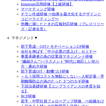
Instagram活用研修【上級研修】
マーケティング研修
チラシ作成研修 〜効果を最大化するデザインと
コピーライティング〜
危機に瀕したときの広報対応研修（プレスリリー
ス・記者会見）
マネジメント
▼
部下育成・OJTとモチベーションUP研修
会社を伸ばす「中小企業の賃上げ」セミナー
事業承継者の為の従業員マネジメント研修
“繊細さん”“ハラスメント”時代に相応しい叱り
方・褒め方研修
部下育成OJT・動機づけ研修
～もう採用コストを無駄にしない～人材定着・早
期離職防止の為のたった３つのカギ研修
下請法基礎研修【コンプライアンスの本質を知
る】
BCP研修
若手・中堅社員フォローアップ研修 〜組織をけ