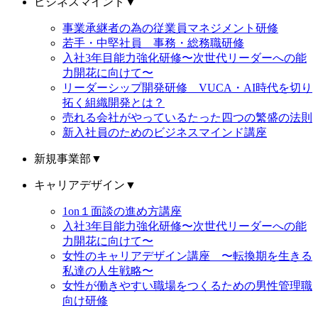
ビジネスマインド
▼
事業承継者の為の従業員マネジメント研修
若手・中堅社員 事務・総務職研修
入社3年目能力強化研修〜次世代リーダーへの能
力開花に向けて〜
リーダーシップ開発研修 VUCA・AI時代を切り
拓く組織開発とは？
売れる会社がやっているたった四つの繁盛の法則
新入社員のためのビジネスマインド講座
新規事業部
▼
キャリアデザイン
▼
1on１面談の進め方講座
入社3年目能力強化研修〜次世代リーダーへの能
力開花に向けて〜
女性のキャリアデザイン講座 〜転換期を生きる
私達の人生戦略〜
女性が働きやすい職場をつくるための男性管理職
向け研修