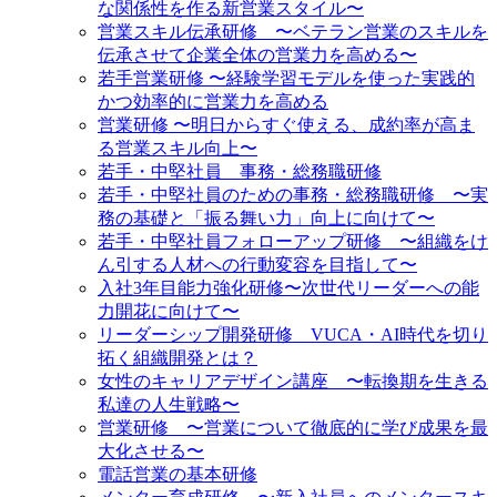
な関係性を作る新営業スタイル〜
営業スキル伝承研修 〜ベテラン営業のスキルを
伝承させて企業全体の営業力を高める〜
若手営業研修 〜経験学習モデルを使った実践的
かつ効率的に営業力を高める
営業研修 〜明日からすぐ使える、成約率が高ま
る営業スキル向上〜
若手・中堅社員 事務・総務職研修
若手・中堅社員のための事務・総務職研修 〜実
務の基礎と「振る舞い力」向上に向けて〜
若手・中堅社員フォローアップ研修 〜組織をけ
ん引する人材への行動変容を目指して〜
入社3年目能力強化研修〜次世代リーダーへの能
力開花に向けて〜
リーダーシップ開発研修 VUCA・AI時代を切り
拓く組織開発とは？
女性のキャリアデザイン講座 〜転換期を生きる
私達の人生戦略〜
営業研修 〜営業について徹底的に学び成果を最
大化させる〜
電話営業の基本研修