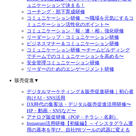
ュニケーションで決まる！
コーチング・部下育成研修
コミュニケーション研修 〜職場を元気にするコ
ミュニケーション活性化のポイント〜
コミュニケーション「報・連・相」強化研修
リーダーシップ・コミュニケーション研修
ビジネスマナー＆コミュニケーション研修
コミュニケーション研修 〜チームビルディング
でチームでのコミュニケーションを高める〜
安全管理コミュニケーション研修
リーダーのためのエンゲージメント研修
販売促進
▼
デジタルマーケティング＆販売促進研修｜初心者
向けAI・SNS活用
DX時代の集客法・デジタル販売促進活用研修〜
HP・動画・SNSなど〜
アナログ販促研修（POP・チラシ・名刺）
Instagram活用研修【初級編】～インスタグラム運
用の基本を学び、自社PRツールの武器に変える