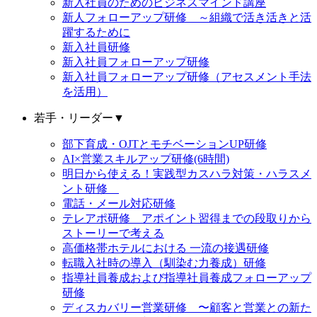
新入社員のためのビジネスマインド講座
新人フォローアップ研修 ～組織で活き活きと活
躍するために
新入社員研修
新入社員フォローアップ研修
新入社員フォローアップ研修（アセスメント手法
を活用）
若手・リーダー
▼
部下育成・OJTとモチベーションUP研修
AI×営業スキルアップ研修(6時間)
明日から使える！実践型カスハラ対策・ハラスメ
ント研修
電話・メール対応研修
テレアポ研修 アポイント習得までの段取りから
ストーリーで考える
高価格帯ホテルにおける 一流の接遇研修
転職入社時の導入（馴染む力養成）研修
指導社員養成および指導社員養成フォローアップ
研修
ディスカバリー営業研修 〜顧客と営業との新た