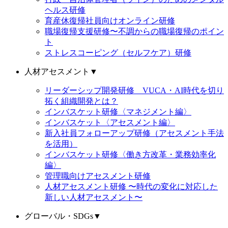
ヘルス研修
育産休復帰社員向けオンライン研修
職場復帰支援研修〜不調からの職場復帰のポイン
ト
ストレスコーピング（セルフケア）研修
人材アセスメント
▼
リーダーシップ開発研修 VUCA・AI時代を切り
拓く組織開発とは？
インバスケット研修〈マネジメント編〉
インバスケット〈アセスメント編〉
新入社員フォローアップ研修（アセスメント手法
を活用）
インバスケット研修〈働き方改革・業務効率化
編〉
管理職向けアセスメント研修
人材アセスメント研修 〜時代の変化に対応した
新しい人材アセスメント〜
グローバル・SDGs
▼