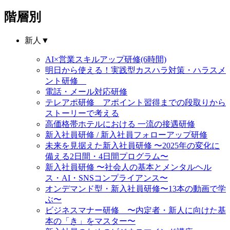
階層別
新人
▼
AI×営業スキルアップ研修(6時間)
明日から使える！実践型カスハラ対策・ハラスメ
ント研修
電話・メール対応研修
テレアポ研修 アポイント習得までの段取りから
ストーリーで考える
高価格帯ホテルにおける 一流の接遇研修
新入社員研修 / 新入社員フォローアップ研修
未来を見据えた新入社員研修 〜2025年の変化に
備える2日間・4日間プログラム〜
新入社員研修 〜社会人の基本とメンタルヘル
ス・AI・SNSコンプライアンス〜
オンデマンド型・新入社員研修〜13本の動画で学
ぶ〜
ビジネスマナー研修 〜内定者・新人に向けた基
本の「き」をマスター〜