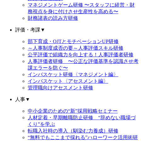
マネジメントゲーム研修 〜スタッフに経営・財
務視点を身に付けさせ生産性を高める〜
財務諸表の読み方研修
評価・考課
▼
部下育成・OJTとモチベーションUP研修
～人事制度成否の要～人事評価スキル研修
公平評価で組織力を向上する！人事評価者研修
人事評価者研修 〜公正な評価基準を認識させ考
課エラーを防ぐ〜
インバスケット研修〈マネジメント編〉
インバスケット〈アセスメント編〉
管理職向けアセスメント研修
人事
▼
中小企業のための“新”採用戦略セミナー
人材定着・早期離職防止研修 “辞めない職場づ
くり”を学ぶ
転職入社時の導入（馴染む力養成）研修
“無料でもここまで採れる”ハローワーク活用術研