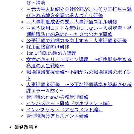
修・講演
～元大手人材紹介会社幹部がこっそり耳打ち～魅
せられる地方企業の求人づくり研修
～人事制度成否の要～人事評価スキル研修
～もう採用コストを無駄にしない～人材定着・早
期離職防止の為のたった３つのカギ研修
公平評価で組織力を向上する！人事評価者研修
採用面接官向け研修
1on１面談の進め方講座
女性のキャリアデザイン講座 〜転換期を生きる
私達の人生戦略〜
職場復帰支援研修〜不調からの職場復帰のポイン
ト
人事評価者研修 〜公正な評価基準を認識させ考
課エラーを防ぐ〜
管理職のための労務管理研修
インバスケット研修〈マネジメント編〉
インバスケット〈アセスメント編〉
管理職向けアセスメント研修
業務改善
▼