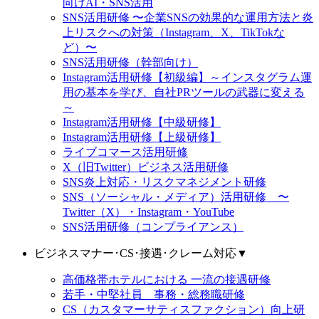
向けAI・SNS活用
SNS活用研修 〜企業SNSの効果的な運用方法と炎
上リスクへの対策（Instagram、X、TikTokな
ど）〜
SNS活用研修（幹部向け）
Instagram活用研修【初級編】～インスタグラム運
用の基本を学び、自社PRツールの武器に変える
～
Instagram活用研修【中級研修】
Instagram活用研修【上級研修】
ライブコマース活用研修
X（旧Twitter）ビジネス活用研修
SNS炎上対応・リスクマネジメント研修
SNS（ソーシャル・メディア）活用研修 〜
Twitter（X）・Instagram・YouTube
SNS活用研修（コンプライアンス）
ビジネスマナー･CS･接遇･クレーム対応
▼
高価格帯ホテルにおける 一流の接遇研修
若手・中堅社員 事務・総務職研修
CS（カスタマーサティスファクション）向上研