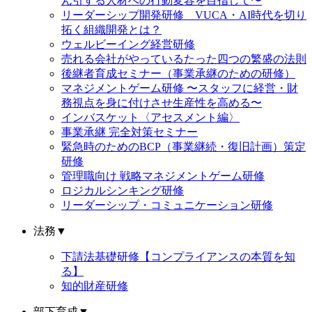
ん引する人材への行動変容を目指して〜
リーダーシップ開発研修 VUCA・AI時代を切り
拓く組織開発とは？
ウェルビーイング経営研修
売れる会社がやっているたった四つの繁盛の法則
後継者育成セミナー（事業承継のための研修）
マネジメントゲーム研修 〜スタッフに経営・財
務視点を身に付けさせ生産性を高める〜
インバスケット〈アセスメント編〉
事業承継 完全対策セミナー
緊急時のためのBCP（事業継続・復旧計画）策定
研修
管理職向け 戦略マネジメントゲーム研修
ロジカルシンキング研修
リーダーシップ・コミュニケーション研修
法務
▼
下請法基礎研修【コンプライアンスの本質を知
る】
知的財産研修
部下育成
▼