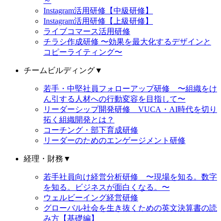
～
Instagram活用研修【中級研修】
Instagram活用研修【上級研修】
ライブコマース活用研修
チラシ作成研修 〜効果を最大化するデザインと
コピーライティング〜
チームビルディング
▼
若手・中堅社員フォローアップ研修 〜組織をけ
ん引する人材への行動変容を目指して〜
リーダーシップ開発研修 VUCA・AI時代を切り
拓く組織開発とは？
コーチング・部下育成研修
リーダーのためのエンゲージメント研修
経理・財務
▼
若手社員向け経営分析研修 〜現場を知る。数字
を知る。ビジネスが面白くなる。〜
ウェルビーイング経営研修
グローバル社会を生き抜くための英文決算書の読
み方【基礎編】