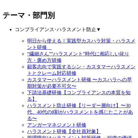
テーマ・部門別
コンプライアンス･ハラスメント防止
▼
明日から使える！実践型カスハラ対策・ハラスメ
ント研修
“繊細さん”“ハラスメント”時代に相応しい叱り
方・褒め方研修
顧客志向で実践するシン・カスタマーハラスメン
トとクレーム対応研修
カスタマーハラスメント研修 〜カスハラへの早
期対策が必要不可欠〜
下請法基礎研修【コンプライアンスの本質を知
る】
ハラスメント防止研修【リーダー層向け】〜30
代、40代の8割がハラスメントを感じたことがあ
る〜
アンガーマネジメント研修
ハラスメント研修【全社員対象】
管理職向けハラスメント対策研修 ～組織の価値