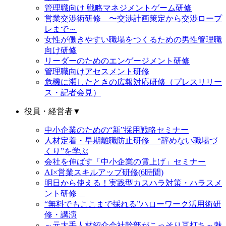
管理職向け 戦略マネジメントゲーム研修
営業交渉術研修 〜交渉計画策定から交渉ロープ
レまで～
女性が働きやすい職場をつくるための男性管理職
向け研修
リーダーのためのエンゲージメント研修
管理職向けアセスメント研修
危機に瀕したときの広報対応研修（プレスリリー
ス・記者会見）
役員・経営者
▼
中小企業のための“新”採用戦略セミナー
人材定着・早期離職防止研修 “辞めない職場づ
くり”を学ぶ
会社を伸ばす「中小企業の賃上げ」セミナー
AI×営業スキルアップ研修(6時間)
明日から使える！実践型カスハラ対策・ハラスメ
ント研修
“無料でもここまで採れる”ハローワーク活用術研
修・講演
～元大手人材紹介会社幹部がこっそり耳打ち～魅