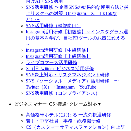
向けAI・SNS活用
SNS活用研修 〜企業SNSの効果的な運用方法と炎
上リスクへの対策（Instagram、X、TikTokな
ど）〜
SNS活用研修（幹部向け）
Instagram活用研修【初級編】～インスタグラム運
用の基本を学び、自社PRツールの武器に変える
～
Instagram活用研修【中級研修】
Instagram活用研修【上級研修】
ライブコマース活用研修
X（旧Twitter）ビジネス活用研修
SNS炎上対応・リスクマネジメント研修
SNS（ソーシャル・メディア）活用研修 〜
Twitter（X）・Instagram・YouTube
SNS活用研修（コンプライアンス）
ビジネスマナー･CS･接遇･クレーム対応
▼
高価格帯ホテルにおける 一流の接遇研修
若手・中堅社員 事務・総務職研修
CS（カスタマーサティスファクション）向上研