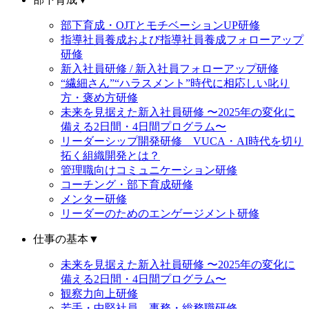
部下育成・OJTとモチベーションUP研修
指導社員養成および指導社員養成フォローアップ
研修
新入社員研修 / 新入社員フォローアップ研修
“繊細さん”“ハラスメント”時代に相応しい叱り
方・褒め方研修
未来を見据えた新入社員研修 〜2025年の変化に
備える2日間・4日間プログラム〜
リーダーシップ開発研修 VUCA・AI時代を切り
拓く組織開発とは？
管理職向けコミュニケーション研修
コーチング・部下育成研修
メンター研修
リーダーのためのエンゲージメント研修
仕事の基本
▼
未来を見据えた新入社員研修 〜2025年の変化に
備える2日間・4日間プログラム〜
観察力向上研修
若手・中堅社員 事務・総務職研修