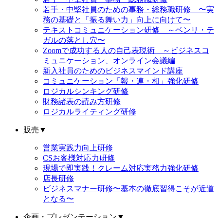
若手・中堅社員のための事務・総務職研修 〜実
務の基礎と「振る舞い力」向上に向けて〜
テキストコミュニケーション研修 ～ベンリ・テ
ガルの落とし穴〜
Zoomで成功する人の自己表現術 ～ビジネスコ
ミュニケーション、オンライン会議編
新入社員のためのビジネスマインド講座
コミュニケーション「報・連・相」強化研修
ロジカルシンキング研修
財務諸表の読み方研修
ロジカルライティング研修
販売
▼
営業実践力向上研修
CSお客様対応力研修
現場で即実践！クレーム対応実務力強化研修
店長研修
ビジネスマナー研修〜基本の徹底習得こそが近道
となる〜
企画・プレゼンテーション
▼