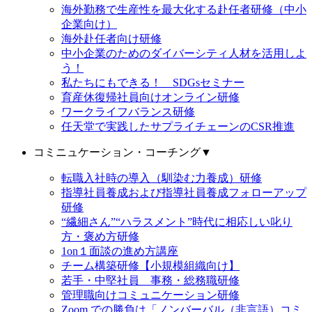
海外勤務で生産性を最大化する赴任者研修（中小
企業向け）
海外赴任者向け研修
中小企業のためのダイバーシティ人材を活用しよ
う！
私たちにもできる！ SDGsセミナー
育産休復帰社員向けオンライン研修
ワークライフバランス研修
任天堂で実践したサプライチェーンのCSR推進
コミニュケーション・コーチング
▼
転職入社時の導入（馴染む力養成）研修
指導社員養成および指導社員養成フォローアップ
研修
“繊細さん”“ハラスメント”時代に相応しい叱り
方・褒め方研修
1on１面談の進め方講座
チーム構築研修【小規模組織向け】
若手・中堅社員 事務・総務職研修
管理職向けコミュニケーション研修
Zoom での勝負は「ノンバーバル（非言語）コミ