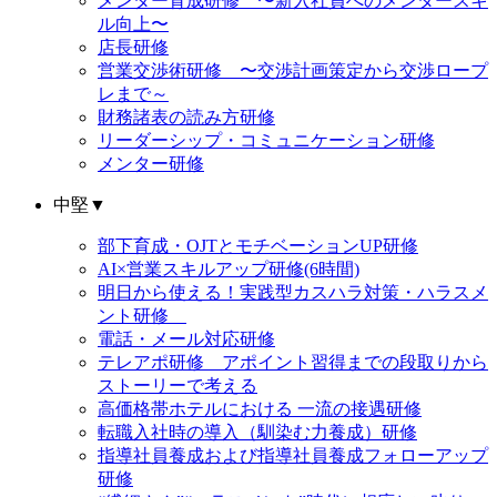
メンター育成研修 〜新入社員へのメンタースキ
ル向上〜
店長研修
営業交渉術研修 〜交渉計画策定から交渉ロープ
レまで～
財務諸表の読み方研修
リーダーシップ・コミュニケーション研修
メンター研修
中堅
▼
部下育成・OJTとモチベーションUP研修
AI×営業スキルアップ研修(6時間)
明日から使える！実践型カスハラ対策・ハラスメ
ント研修
電話・メール対応研修
テレアポ研修 アポイント習得までの段取りから
ストーリーで考える
高価格帯ホテルにおける 一流の接遇研修
転職入社時の導入（馴染む力養成）研修
指導社員養成および指導社員養成フォローアップ
研修