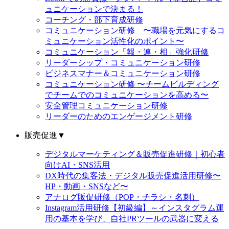
ュニケーションで決まる！
コーチング・部下育成研修
コミュニケーション研修 〜職場を元気にするコ
ミュニケーション活性化のポイント〜
コミュニケーション「報・連・相」強化研修
リーダーシップ・コミュニケーション研修
ビジネスマナー＆コミュニケーション研修
コミュニケーション研修 〜チームビルディング
でチームでのコミュニケーションを高める〜
安全管理コミュニケーション研修
リーダーのためのエンゲージメント研修
販売促進
▼
デジタルマーケティング＆販売促進研修｜初心者
向けAI・SNS活用
DX時代の集客法・デジタル販売促進活用研修〜
HP・動画・SNSなど〜
アナログ販促研修（POP・チラシ・名刺）
Instagram活用研修【初級編】～インスタグラム運
用の基本を学び、自社PRツールの武器に変える