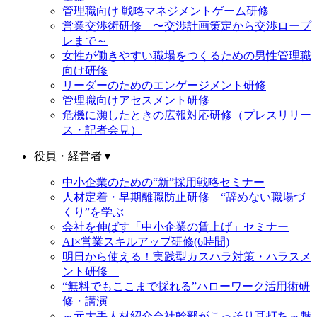
管理職向け 戦略マネジメントゲーム研修
営業交渉術研修 〜交渉計画策定から交渉ロープ
レまで～
女性が働きやすい職場をつくるための男性管理職
向け研修
リーダーのためのエンゲージメント研修
管理職向けアセスメント研修
危機に瀕したときの広報対応研修（プレスリリー
ス・記者会見）
役員・経営者
▼
中小企業のための“新”採用戦略セミナー
人材定着・早期離職防止研修 “辞めない職場づ
くり”を学ぶ
会社を伸ばす「中小企業の賃上げ」セミナー
AI×営業スキルアップ研修(6時間)
明日から使える！実践型カスハラ対策・ハラスメ
ント研修
“無料でもここまで採れる”ハローワーク活用術研
修・講演
～元大手人材紹介会社幹部がこっそり耳打ち～魅