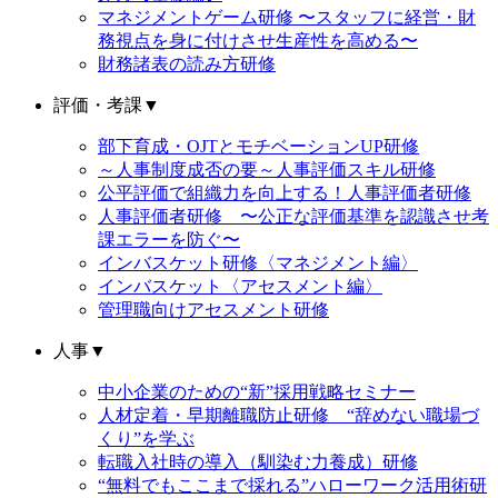
マネジメントゲーム研修 〜スタッフに経営・財
務視点を身に付けさせ生産性を高める〜
財務諸表の読み方研修
評価・考課
▼
部下育成・OJTとモチベーションUP研修
～人事制度成否の要～人事評価スキル研修
公平評価で組織力を向上する！人事評価者研修
人事評価者研修 〜公正な評価基準を認識させ考
課エラーを防ぐ〜
インバスケット研修〈マネジメント編〉
インバスケット〈アセスメント編〉
管理職向けアセスメント研修
人事
▼
中小企業のための“新”採用戦略セミナー
人材定着・早期離職防止研修 “辞めない職場づ
くり”を学ぶ
転職入社時の導入（馴染む力養成）研修
“無料でもここまで採れる”ハローワーク活用術研