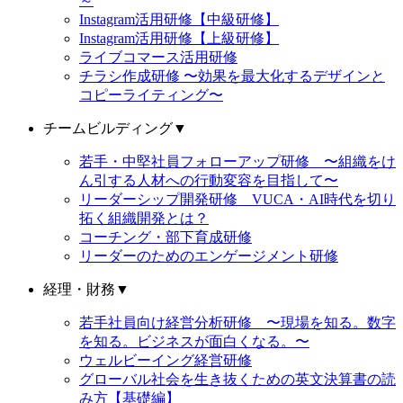
～
Instagram活用研修【中級研修】
Instagram活用研修【上級研修】
ライブコマース活用研修
チラシ作成研修 〜効果を最大化するデザインと
コピーライティング〜
チームビルディング
▼
若手・中堅社員フォローアップ研修 〜組織をけ
ん引する人材への行動変容を目指して〜
リーダーシップ開発研修 VUCA・AI時代を切り
拓く組織開発とは？
コーチング・部下育成研修
リーダーのためのエンゲージメント研修
経理・財務
▼
若手社員向け経営分析研修 〜現場を知る。数字
を知る。ビジネスが面白くなる。〜
ウェルビーイング経営研修
グローバル社会を生き抜くための英文決算書の読
み方【基礎編】