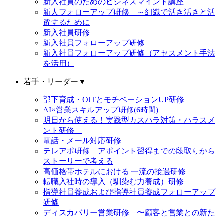
新入社員のためのビジネスマインド講座
新人フォローアップ研修 ～組織で活き活きと活
躍するために
新入社員研修
新入社員フォローアップ研修
新入社員フォローアップ研修（アセスメント手法
を活用）
若手・リーダー
▼
部下育成・OJTとモチベーションUP研修
AI×営業スキルアップ研修(6時間)
明日から使える！実践型カスハラ対策・ハラスメ
ント研修
電話・メール対応研修
テレアポ研修 アポイント習得までの段取りから
ストーリーで考える
高価格帯ホテルにおける 一流の接遇研修
転職入社時の導入（馴染む力養成）研修
指導社員養成および指導社員養成フォローアップ
研修
ディスカバリー営業研修 〜顧客と営業との新た