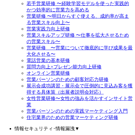
若手営業研修 〜経験学習モデルを使った実践的
かつ効率的に営業力を高める
営業研修 〜明日からすぐ使える、成約率が高ま
る営業スキル向上〜
営業実践力向上研修
営業スキルアップ研修 〜仕事を拡大させるため
の営業スキル〜
営業研修 〜営業について徹底的に学び成果を最
大化させる〜
電話営業の基本研修
質問力向上×プレゼン能力向上研修
オンライン営業研修
営業パーソンのための顧客対応力研修
展示会成功講習・展示会で圧倒的に見込み客を獲
得する具体策（出展者説明会対応）
女性営業研修〜女性の強みを活かすインサイト営
業
営業パーソンのための実践マーケティング入門
住宅業界のための営業マーケティング研修
情報セキュリティ･情報漏洩
▼