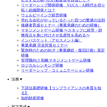
ん引する人材への行動変容を目指して〜
リーダーシップ開発研修 VUCA・AI時代を切り
拓く組織開発とは？
ウェルビーイング経営研修
売れる会社がやっているたった四つの繁盛の法則
後継者育成セミナー（事業承継のための研修）
マネジメントゲーム研修 〜スタッフに経営・財
務視点を身に付けさせ生産性を高める〜
インバスケット〈アセスメント編〉
事業承継 完全対策セミナー
緊急時のためのBCP（事業継続・復旧計画）策定
研修
管理職向け 戦略マネジメントゲーム研修
ロジカルシンキング研修
リーダーシップ・コミュニケーション研修
法務
▼
下請法基礎研修【コンプライアンスの本質を知
る】
知的財産研修
部下育成
▼