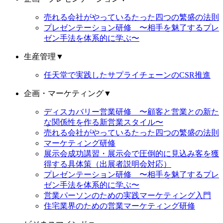
売れる会社がやっているたった四つの繁盛の法則
プレゼンテーション研修 〜相手を魅了するプレ
ゼン手法を体系的に学ぶ〜
生産管理
▼
任天堂で実践したサプライチェーンのCSR推進
企画・マーケティング
▼
ディスカバリー営業研修 〜顧客と営業との新た
な関係性を作る新営業スタイル〜
売れる会社がやっているたった四つの繁盛の法則
マーケティング研修
展示会成功講習・展示会で圧倒的に見込み客を獲
得する具体策（出展者説明会対応）
プレゼンテーション研修 〜相手を魅了するプレ
ゼン手法を体系的に学ぶ〜
営業パーソンのための実践マーケティング入門
住宅業界のための営業マーケティング研修