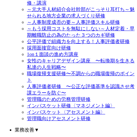
修・講演
～元大手人材紹介会社幹部がこっそり耳打ち～魅
せられる地方企業の求人づくり研修
～人事制度成否の要～人事評価スキル研修
～もう採用コストを無駄にしない～人材定着・早
期離職防止の為のたった３つのカギ研修
公平評価で組織力を向上する！人事評価者研修
採用面接官向け研修
1on１面談の進め方講座
女性のキャリアデザイン講座 〜転換期を生きる
私達の人生戦略〜
職場復帰支援研修〜不調からの職場復帰のポイン
ト
人事評価者研修 〜公正な評価基準を認識させ考
課エラーを防ぐ〜
管理職のための労務管理研修
インバスケット研修〈マネジメント編〉
インバスケット〈アセスメント編〉
管理職向けアセスメント研修
業務改善
▼