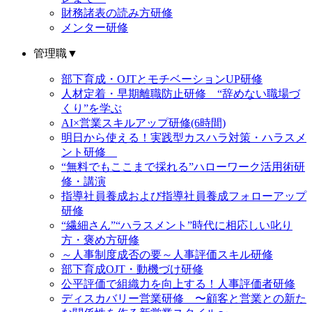
財務諸表の読み方研修
メンター研修
管理職
▼
部下育成・OJTとモチベーションUP研修
人材定着・早期離職防止研修 “辞めない職場づ
くり”を学ぶ
AI×営業スキルアップ研修(6時間)
明日から使える！実践型カスハラ対策・ハラスメ
ント研修
“無料でもここまで採れる”ハローワーク活用術研
修・講演
指導社員養成および指導社員養成フォローアップ
研修
“繊細さん”“ハラスメント”時代に相応しい叱り
方・褒め方研修
～人事制度成否の要～人事評価スキル研修
部下育成OJT・動機づけ研修
公平評価で組織力を向上する！人事評価者研修
ディスカバリー営業研修 〜顧客と営業との新た