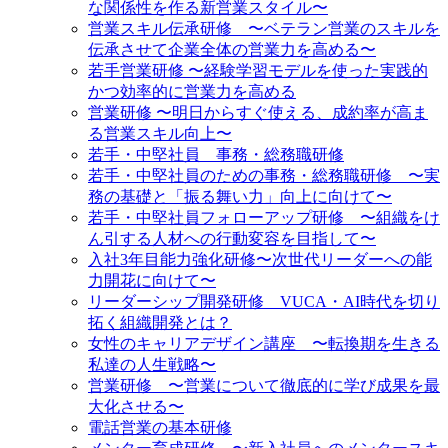
な関係性を作る新営業スタイル〜
営業スキル伝承研修 〜ベテラン営業のスキルを
伝承させて企業全体の営業力を高める〜
若手営業研修 〜経験学習モデルを使った実践的
かつ効率的に営業力を高める
営業研修 〜明日からすぐ使える、成約率が高ま
る営業スキル向上〜
若手・中堅社員 事務・総務職研修
若手・中堅社員のための事務・総務職研修 〜実
務の基礎と「振る舞い力」向上に向けて〜
若手・中堅社員フォローアップ研修 〜組織をけ
ん引する人材への行動変容を目指して〜
入社3年目能力強化研修〜次世代リーダーへの能
力開花に向けて〜
リーダーシップ開発研修 VUCA・AI時代を切り
拓く組織開発とは？
女性のキャリアデザイン講座 〜転換期を生きる
私達の人生戦略〜
営業研修 〜営業について徹底的に学び成果を最
大化させる〜
電話営業の基本研修