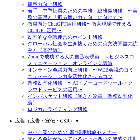
観察力向上研修
若手・中堅社員のための事務・総務職研修 〜実
務の基礎と「振る舞い力」向上に向けて〜
教員向けChatGPT活用研修〜教育現場で使える
ChatGPT活用〜
効率的な会議運営のポイント研修
グローバル社会を生き抜くための英文決算書の読
み方【基礎編】
Zoomで成功する人の自己表現術 ～ビジネスコ
ミュニケーション、オンライン会議編
オンライン会議力向上研修 〜WEB会議のコミ
ニュケーション力を活性化させるコツ
業務効率化研修 〜AI・ノーコードツール・ク
ラウドサービスの活用〜
インバスケット研修〈働き方改革・業務効率化
編〉
ロジカルライティング研修
広報（広告・宣伝・CSR）
▼
中小企業のための“新”採用戦略セミナー
売れる会社がやっているたった四つの繁盛の法則