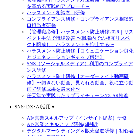
を高める実践的アプローチ～
ハラスメント相談窓口研修
コンプライアンス研修・コンプライアンス相談窓
口担当者研修
【管理職必修】ハラスメント防止研修2026｜リス
ペクト手法で職場改善 〜職場内での相互リスペ
クト醸成し、ハラスメントを抑止する〜
ハラスメント防止研修【コミュニケーション良化
とジェネレーションギャップ解消】
SNS（ソーシャルメディア）利用のコンプライア
ンス研修
ハラスメント防止研修【オーダーメイド動画研
修】〜飽きない動画、見られる動画、役に立つ動
画で研修成果を最大化〜
任天堂で実践したサプライチェーンのCSR推進
SNS･DX･AI活用
▼
AI×営業スキルアップ（インサイト提案）研修
AI×営業スキルアップ研修(6時間)
デジタルマーケティング＆販売促進研修｜初心者