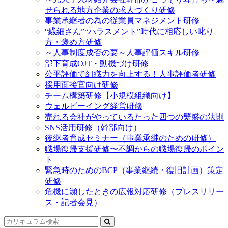
せられる地方企業の求人づくり研修
事業承継者の為の従業員マネジメント研修
“繊細さん”“ハラスメント”時代に相応しい叱り
方・褒め方研修
～人事制度成否の要～人事評価スキル研修
部下育成OJT・動機づけ研修
公平評価で組織力を向上する！人事評価者研修
採用面接官向け研修
チーム構築研修【小規模組織向け】
ウェルビーイング経営研修
売れる会社がやっているたった四つの繁盛の法則
SNS活用研修（幹部向け）
後継者育成セミナー（事業承継のための研修）
職場復帰支援研修〜不調からの職場復帰のポイン
ト
緊急時のためのBCP（事業継続・復旧計画）策定
研修
危機に瀕したときの広報対応研修（プレスリリー
ス・記者会見）