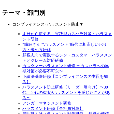
テーマ・部門別
コンプライアンス･ハラスメント防止
▼
明日から使える！実践型カスハラ対策・ハラスメ
ント研修
“繊細さん”“ハラスメント”時代に相応しい叱り
方・褒め方研修
顧客志向で実践するシン・カスタマーハラスメン
トとクレーム対応研修
カスタマーハラスメント研修 〜カスハラへの早
期対策が必要不可欠〜
下請法基礎研修【コンプライアンスの本質を知
る】
ハラスメント防止研修【リーダー層向け】〜30
代、40代の8割がハラスメントを感じたことがあ
る〜
アンガーマネジメント研修
ハラスメント研修【全社員対象】
管理職向けハラスメント対策研修 ～組織の価値