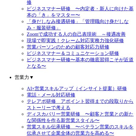
修
ビジネスマナー研修 〜内定者・新人に向けた基
本の「き」をマスター〜
「身だしなみ接遇研修」「管理職向け身だしな
み・服装研修」
Zoomで成功する人の自己表現術 ～接遇改善
現場で即実践！クレーム対応実務力強化研修
営業パーソンのための顧客対応力研修
ビジネスマナー＆コミュニケーション研修
ビジネスマナー研修〜基本の徹底習得こそが近道
となる〜
営業力
▼
AI×営業スキルアップ（インサイト提案）研修
電話・メール対応研修
テレアポ研修 アポイント習得までの段取りから
ストーリーで考える
ディスカバリー営業研修 〜顧客と営業との新た
な関係性を作る新営業スタイル〜
営業スキル伝承研修 〜ベテラン営業のスキルを
伝承させて企業全体の営業力を高める〜