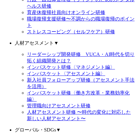
ヘルス研修
育産休復帰社員向けオンライン研修
職場復帰支援研修〜不調からの職場復帰のポイン
ト
ストレスコーピング（セルフケア）研修
人材アセスメント
▼
リーダーシップ開発研修 VUCA・AI時代を切り
拓く組織開発とは？
インバスケット研修〈マネジメント編〉
インバスケット〈アセスメント編〉
新入社員フォローアップ研修（アセスメント手法
を活用）
インバスケット研修〈働き方改革・業務効率化
編〉
管理職向けアセスメント研修
人材アセスメント研修 〜時代の変化に対応した
新しい人材アセスメント〜
グローバル・SDGs
▼