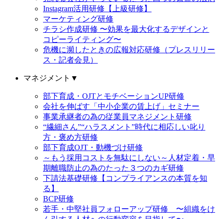
Instagram活用研修【上級研修】
マーケティング研修
チラシ作成研修 〜効果を最大化するデザインと
コピーライティング〜
危機に瀕したときの広報対応研修（プレスリリー
ス・記者会見）
マネジメント
▼
部下育成・OJTとモチベーションUP研修
会社を伸ばす「中小企業の賃上げ」セミナー
事業承継者の為の従業員マネジメント研修
“繊細さん”“ハラスメント”時代に相応しい叱り
方・褒め方研修
部下育成OJT・動機づけ研修
～もう採用コストを無駄にしない～人材定着・早
期離職防止の為のたった３つのカギ研修
下請法基礎研修【コンプライアンスの本質を知
る】
BCP研修
若手・中堅社員フォローアップ研修 〜組織をけ