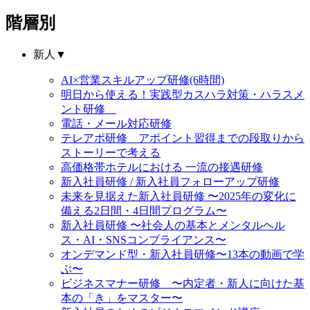
階層別
新人
▼
AI×営業スキルアップ研修(6時間)
明日から使える！実践型カスハラ対策・ハラスメ
ント研修
電話・メール対応研修
テレアポ研修 アポイント習得までの段取りから
ストーリーで考える
高価格帯ホテルにおける 一流の接遇研修
新入社員研修 / 新入社員フォローアップ研修
未来を見据えた新入社員研修 〜2025年の変化に
備える2日間・4日間プログラム〜
新入社員研修 〜社会人の基本とメンタルヘル
ス・AI・SNSコンプライアンス〜
オンデマンド型・新入社員研修〜13本の動画で学
ぶ〜
ビジネスマナー研修 〜内定者・新人に向けた基
本の「き」をマスター〜