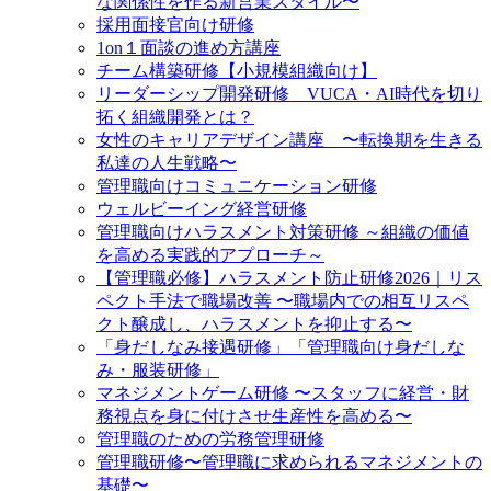
な関係性を作る新営業スタイル〜
採用面接官向け研修
1on１面談の進め方講座
チーム構築研修【小規模組織向け】
リーダーシップ開発研修 VUCA・AI時代を切り
拓く組織開発とは？
女性のキャリアデザイン講座 〜転換期を生きる
私達の人生戦略〜
管理職向けコミュニケーション研修
ウェルビーイング経営研修
管理職向けハラスメント対策研修 ～組織の価値
を高める実践的アプローチ～
【管理職必修】ハラスメント防止研修2026｜リス
ペクト手法で職場改善 〜職場内での相互リスペ
クト醸成し、ハラスメントを抑止する〜
「身だしなみ接遇研修」「管理職向け身だしな
み・服装研修」
マネジメントゲーム研修 〜スタッフに経営・財
務視点を身に付けさせ生産性を高める〜
管理職のための労務管理研修
管理職研修〜管理職に求められるマネジメントの
基礎〜