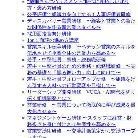
“繊細さん”“ハラスメント”時代に相応しい叱り
方・褒め方研修
公平評価で組織力を向上する！人事評価者研修
ディスカバリー営業研修 〜顧客と営業との新た
な関係性を作る新営業スタイル〜
採用面接官向け研修
1on１面談の進め方講座
営業スキル伝承研修 〜ベテラン営業のスキルを
伝承させて企業全体の営業力を高める〜
若手・中堅社員 事務・総務職研修
若手・中堅社員のための事務・総務職研修 〜実
務の基礎と「振る舞い力」向上に向けて〜
若手・中堅社員フォローアップ研修 〜組織をけ
ん引する人材への行動変容を目指して〜
リーダーシップ開発研修 VUCA・AI時代を切り
拓く組織開発とは？
営業研修 〜営業について徹底的に学び成果を最
大化させる〜
マネジメントゲーム研修 〜スタッフに経営・財
務視点を身に付けさせ生産性を高める〜
営業交渉術研修 〜交渉計画策定から交渉ロープ
レまで～