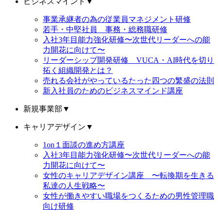
ビジネスマインド
▼
事業承継者の為の従業員マネジメント研修
若手・中堅社員 事務・総務職研修
入社3年目能力強化研修〜次世代リーダーへの能
力開花に向けて〜
リーダーシップ開発研修 VUCA・AI時代を切り
拓く組織開発とは？
売れる会社がやっているたった四つの繁盛の法則
新入社員のためのビジネスマインド講座
新規事業部
▼
キャリアデザイン
▼
1on１面談の進め方講座
入社3年目能力強化研修〜次世代リーダーへの能
力開花に向けて〜
女性のキャリアデザイン講座 〜転換期を生きる
私達の人生戦略〜
女性が働きやすい職場をつくるための男性管理職
向け研修