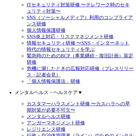
ITセキュリティ対策研修 〜テレワーク時のセキ
ュリティ対策〜
SNS（ソーシャルメディア）利用のコンプライア
ンス研修
個人情報保護研修
SNS炎上対応・リスクマネジメント研修
情報セキュリティ研修 〜SNS・インターネット
時代の情報セキュリティを学ぶ
緊急時のためのBCP（事業継続・復旧計画）策定
研修
危機に瀕したときの広報対応研修（プレスリリー
ス・記者会見）
「個人情報保護法」研修
メンタルヘルス・ヘルスケア
▼
カスタマーハラスメント研修 〜カスハラへの早
期対策が必要不可欠〜
メンタルヘルス研修
アンガーマネジメント研修
レジリエンス研修
行政・自治体管理者（ライン）のためのメンタル