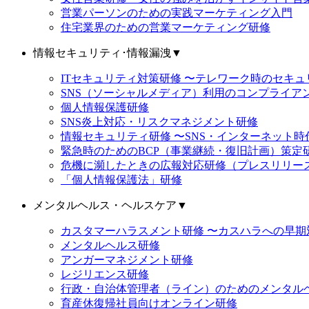
営業パーソンのための実践マーケティング入門
住宅業界のための営業マーケティング研修
情報セキュリティ･情報漏洩
▼
ITセキュリティ対策研修 〜テレワーク時のセキ
SNS（ソーシャルメディア）利用のコンプライア
個人情報保護研修
SNS炎上対応・リスクマネジメント研修
情報セキュリティ研修 〜SNS・インターネット
緊急時のためのBCP（事業継続・復旧計画）策定
危機に瀕したときの広報対応研修（プレスリリー
「個人情報保護法」研修
メンタルヘルス・ヘルスケア
▼
カスタマーハラスメント研修 〜カスハラへの早期
メンタルヘルス研修
アンガーマネジメント研修
レジリエンス研修
行政・自治体管理者（ライン）のためのメンタル
育産休復帰社員向けオンライン研修