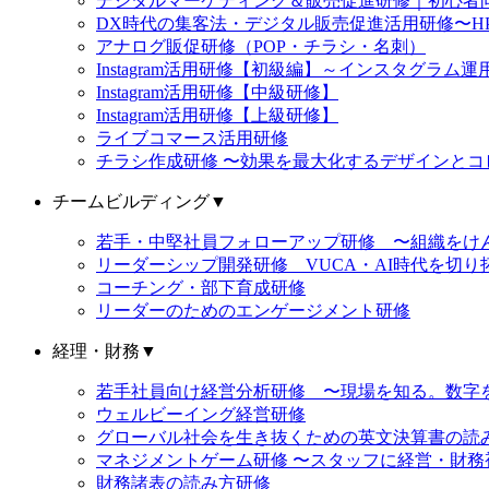
デジタルマーケティング＆販売促進研修｜初心者向け
DX時代の集客法・デジタル販売促進活用研修〜HP
アナログ販促研修（POP・チラシ・名刺）
Instagram活用研修【初級編】～インスタグラ
Instagram活用研修【中級研修】
Instagram活用研修【上級研修】
ライブコマース活用研修
チラシ作成研修 〜効果を最大化するデザインとコ
チームビルディング
▼
若手・中堅社員フォローアップ研修 〜組織をけ
リーダーシップ開発研修 VUCA・AI時代を切
コーチング・部下育成研修
リーダーのためのエンゲージメント研修
経理・財務
▼
若手社員向け経営分析研修 〜現場を知る。数字
ウェルビーイング経営研修
グローバル社会を生き抜くための英文決算書の読
マネジメントゲーム研修 〜スタッフに経営・財
財務諸表の読み方研修