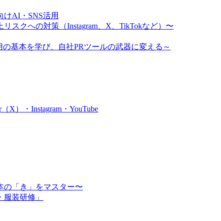
AI・SNS活用
クへの対策（Instagram、X、TikTokなど）〜
ム運用の基本を学び、自社PRツールの武器に変える～
・Instagram・YouTube
本の「き」をマスター〜
・服装研修」