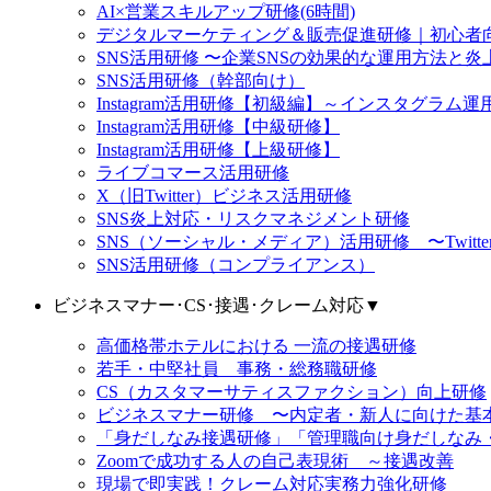
AI×営業スキルアップ研修(6時間)
デジタルマーケティング＆販売促進研修｜初心者向け
SNS活用研修 〜企業SNSの効果的な運用方法と炎上リス
SNS活用研修（幹部向け）
Instagram活用研修【初級編】～インスタグラ
Instagram活用研修【中級研修】
Instagram活用研修【上級研修】
ライブコマース活用研修
X（旧Twitter）ビジネス活用研修
SNS炎上対応・リスクマネジメント研修
SNS（ソーシャル・メディア）活用研修 〜Twitter（X）
SNS活用研修（コンプライアンス）
ビジネスマナー･CS･接遇･クレーム対応
▼
高価格帯ホテルにおける 一流の接遇研修
若手・中堅社員 事務・総務職研修
CS（カスタマーサティスファクション）向上研修
ビジネスマナー研修 〜内定者・新人に向けた基
「身だしなみ接遇研修」「管理職向け身だしなみ
Zoomで成功する人の自己表現術 ～接遇改善
現場で即実践！クレーム対応実務力強化研修