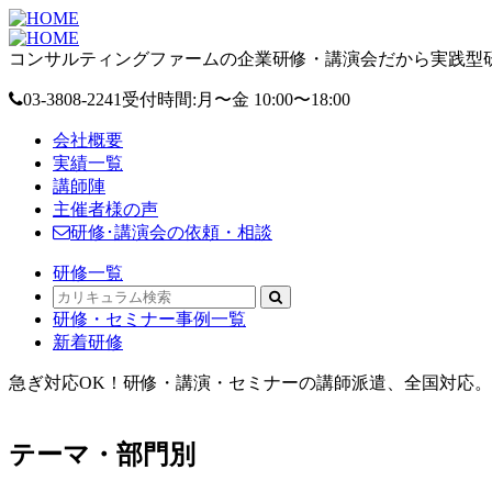
コンサルティングファームの企業研修・講演会だから実践型研
03-3808-2241
受付時間:月〜金 10:00〜18:00
会社概要
実績一覧
講師陣
主催者様の声
研修･講演会の依頼・相談
研修一覧
研修・セミナー事例一覧
新着研修
急ぎ対応OK！研修・講演・セミナーの講師派遣、全国対応。オ
テーマ・部門別