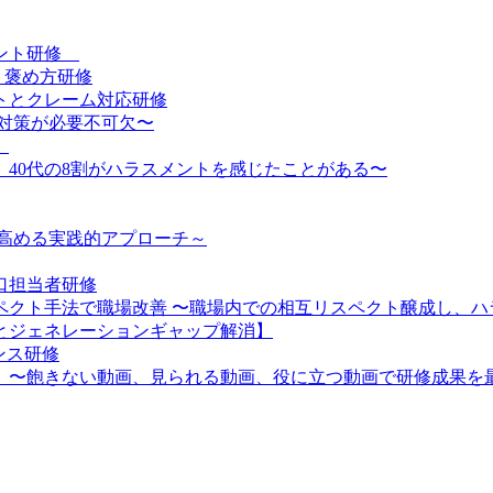
メント研修
・褒め方研修
トとクレーム対応研修
対策が必要不可欠〜
】
、40代の8割がハラスメントを感じたことがある〜
を高める実践的アプローチ～
口担当者研修
スペクト手法で職場改善 〜職場内での相互リスペクト醸成し、
とジェネレーションギャップ解消】
ンス研修
】〜飽きない動画、見られる動画、役に立つ動画で研修成果を