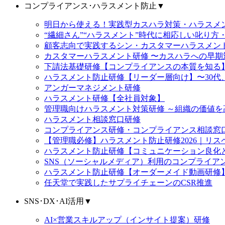
コンプライアンス･ハラスメント防止
▼
明日から使える！実践型カスハラ対策・ハラス
“繊細さん”“ハラスメント”時代に相応しい叱り方
顧客志向で実践するシン・カスタマーハラスメン
カスタマーハラスメント研修 〜カスハラへの早期
下請法基礎研修【コンプライアンスの本質を知る
ハラスメント防止研修【リーダー層向け】〜30代
アンガーマネジメント研修
ハラスメント研修【全社員対象】
管理職向けハラスメント対策研修 ～組織の価値
ハラスメント相談窓口研修
コンプライアンス研修・コンプライアンス相談窓
【管理職必修】ハラスメント防止研修2026｜リ
ハラスメント防止研修【コミュニケーション良化
SNS（ソーシャルメディア）利用のコンプライア
ハラスメント防止研修【オーダーメイド動画研修
任天堂で実践したサプライチェーンのCSR推進
SNS･DX･AI活用
▼
AI×営業スキルアップ（インサイト提案）研修