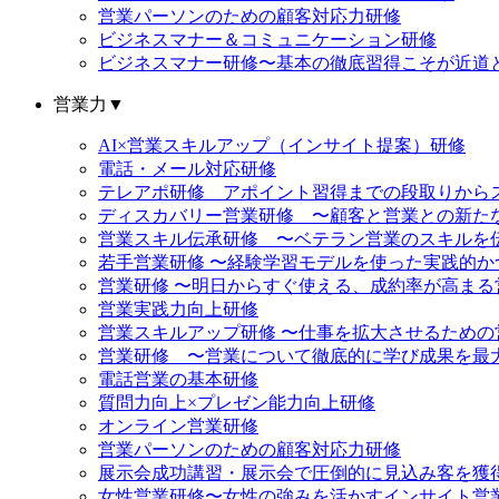
営業パーソンのための顧客対応力研修
ビジネスマナー＆コミュニケーション研修
ビジネスマナー研修〜基本の徹底習得こそが近道
営業力
▼
AI×営業スキルアップ（インサイト提案）研修
電話・メール対応研修
テレアポ研修 アポイント習得までの段取りから
ディスカバリー営業研修 〜顧客と営業との新た
営業スキル伝承研修 〜ベテラン営業のスキルを
若手営業研修 〜経験学習モデルを使った実践的
営業研修 〜明日からすぐ使える、成約率が高まる
営業実践力向上研修
営業スキルアップ研修 〜仕事を拡大させるための
営業研修 〜営業について徹底的に学び成果を最
電話営業の基本研修
質問力向上×プレゼン能力向上研修
オンライン営業研修
営業パーソンのための顧客対応力研修
展示会成功講習・展示会で圧倒的に見込み客を獲
女性営業研修〜女性の強みを活かすインサイト営