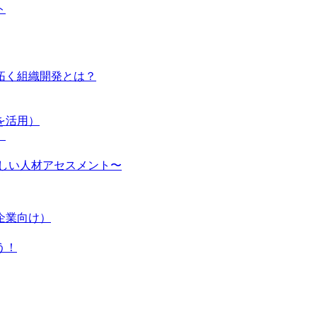
ト
り拓く組織開発とは？
を活用）
〉
しい人材アセスメント〜
企業向け）
う！