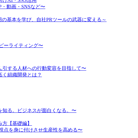
AI・SNS活用
・動画・SNSなど〜
ム運用の基本を学び、自社PRツールの武器に変える～
ピーライティング〜
ん引する人材への行動変容を目指して〜
り拓く組織開発とは？
を知る。ビジネスが面白くなる。〜
み方【基礎編】
務視点を身に付けさせ生産性を高める〜