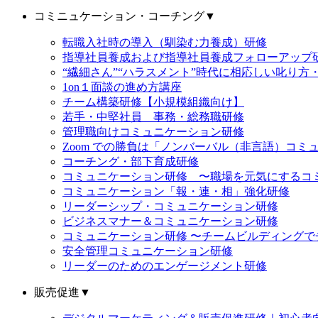
コミニュケーション・コーチング
▼
転職入社時の導入（馴染む力養成）研修
指導社員養成および指導社員養成フォローアップ
“繊細さん”“ハラスメント”時代に相応しい叱り方
1on１面談の進め方講座
チーム構築研修【小規模組織向け】
若手・中堅社員 事務・総務職研修
管理職向けコミュニケーション研修
Zoom での勝負は「ノンバーバル（非言語）コミ
コーチング・部下育成研修
コミュニケーション研修 〜職場を元気にするコ
コミュニケーション「報・連・相」強化研修
リーダーシップ・コミュニケーション研修
ビジネスマナー＆コミュニケーション研修
コミュニケーション研修 〜チームビルディング
安全管理コミュニケーション研修
リーダーのためのエンゲージメント研修
販売促進
▼