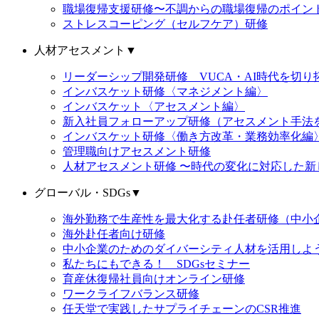
職場復帰支援研修〜不調からの職場復帰のポイン
ストレスコーピング（セルフケア）研修
人材アセスメント
▼
リーダーシップ開発研修 VUCA・AI時代を切
インバスケット研修〈マネジメント編〉
インバスケット〈アセスメント編〉
新入社員フォローアップ研修（アセスメント手法
インバスケット研修〈働き方改革・業務効率化編
管理職向けアセスメント研修
人材アセスメント研修 〜時代の変化に対応した新
グローバル・SDGs
▼
海外勤務で生産性を最大化する赴任者研修（中小
海外赴任者向け研修
中小企業のためのダイバーシティ人材を活用しよ
私たちにもできる！ SDGsセミナー
育産休復帰社員向けオンライン研修
ワークライフバランス研修
任天堂で実践したサプライチェーンのCSR推進