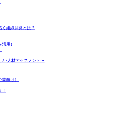
ト
り拓く組織開発とは？
を活用）
〉
しい人材アセスメント〜
企業向け）
う！