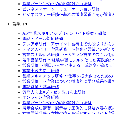
営業パーソンのための顧客対応力研修
ビジネスマナー＆コミュニケーション研修
ビジネスマナー研修〜基本の徹底習得こそが近道
営業力
▼
AI×営業スキルアップ（インサイト提案）研修
電話・メール対応研修
テレアポ研修 アポイント習得までの段取りから
ディスカバリー営業研修 〜顧客と営業との新た
営業スキル伝承研修 〜ベテラン営業のスキルを
若手営業研修 〜経験学習モデルを使った実践的
営業研修 〜明日からすぐ使える、成約率が高まる
営業実践力向上研修
営業スキルアップ研修 〜仕事を拡大させるための
営業研修 〜営業について徹底的に学び成果を最
電話営業の基本研修
質問力向上×プレゼン能力向上研修
オンライン営業研修
営業パーソンのための顧客対応力研修
展示会成功講習・展示会で圧倒的に見込み客を獲
女性営業研修〜女性の強みを活かすインサイト営