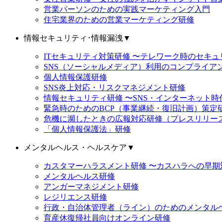
営業パーソンのための実践マーケティング入門
住宅業界のための営業マーケティング研修
情報セキュリティ･情報漏洩
▼
ITセキュリティ対策研修 〜テレワーク時のセキ
SNS（ソーシャルメディア）利用のコンプライア
個人情報保護研修
SNS炎上対応・リスクマネジメント研修
情報セキュリティ研修 〜SNS・インターネット
緊急時のためのBCP（事業継続・復旧計画）策定
危機に瀕したときの広報対応研修（プレスリリー
「個人情報保護法」研修
メンタルヘルス・ヘルスケア
▼
カスタマーハラスメント研修 〜カスハラへの早期
メンタルヘルス研修
アンガーマネジメント研修
レジリエンス研修
行政・自治体管理者（ライン）のためのメンタル
育産休復帰社員向けオンライン研修