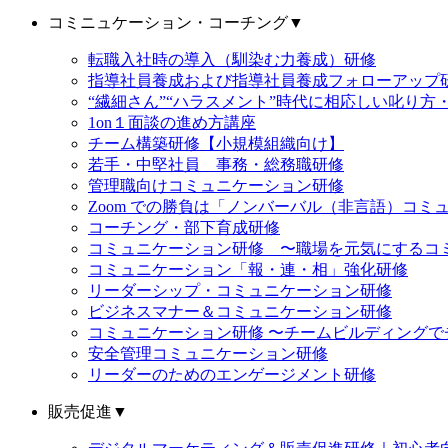
コミニュケーション・コーチング
▼
転職入社時の導入（馴染む力養成）研修
指導社員養成および指導社員養成フォローアップ
“繊細さん”“ハラスメント”時代に相応しい叱り方
1on１面談の進め方講座
チーム構築研修【小規模組織向け】
若手・中堅社員 事務・総務職研修
管理職向けコミュニケーション研修
Zoom での勝負は「ノンバーバル（非言語）コミ
コーチング・部下育成研修
コミュニケーション研修 〜職場を元気にするコ
コミュニケーション「報・連・相」強化研修
リーダーシップ・コミュニケーション研修
ビジネスマナー＆コミュニケーション研修
コミュニケーション研修 〜チームビルディング
安全管理コミュニケーション研修
リーダーのためのエンゲージメント研修
販売促進
▼