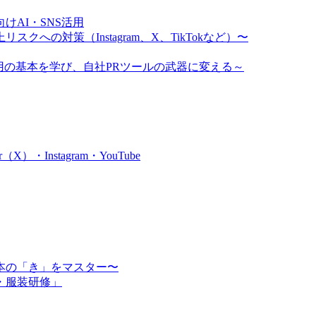
AI・SNS活用
クへの対策（Instagram、X、TikTokなど）〜
ム運用の基本を学び、自社PRツールの武器に変える～
・Instagram・YouTube
本の「き」をマスター〜
・服装研修」