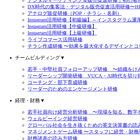
デジタルマーケティング＆販売促進研修｜初心者向け
DX時代の集客法・デジタル販売促進活用研修〜HP
アナログ販促研修（POP・チラシ・名刺）
Instagram活用研修【初級編】～インスタグラ
Instagram活用研修【中級研修】
Instagram活用研修【上級研修】
ライブコマース活用研修
チラシ作成研修 〜効果を最大化するデザインとコ
チームビルディング
▼
若手・中堅社員フォローアップ研修 〜組織をけ
リーダーシップ開発研修 VUCA・AI時代を切
コーチング・部下育成研修
リーダーのためのエンゲージメント研修
経理・財務
▼
若手社員向け経営分析研修 〜現場を知る。数字
ウェルビーイング経営研修
グローバル社会を生き抜くための英文決算書の読
マネジメントゲーム研修 〜スタッフに経営・財
財務諸表の読み方研修