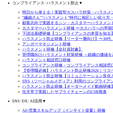
コンプライアンス･ハラスメント防止
▼
明日から使える！実践型カスハラ対策・ハラス
“繊細さん”“ハラスメント”時代に相応しい叱り方
顧客志向で実践するシン・カスタマーハラスメン
カスタマーハラスメント研修 〜カスハラへの早期
下請法基礎研修【コンプライアンスの本質を知る
ハラスメント防止研修【リーダー層向け】〜30代
アンガーマネジメント研修
ハラスメント研修【全社員対象】
管理職向けハラスメント対策研修 ～組織の価値
ハラスメント相談窓口研修
コンプライアンス研修・コンプライアンス相談窓
【管理職必修】ハラスメント防止研修2026｜リ
ハラスメント防止研修【コミュニケーション良化
SNS（ソーシャルメディア）利用のコンプライア
ハラスメント防止研修【オーダーメイド動画研修
任天堂で実践したサプライチェーンのCSR推進
SNS･DX･AI活用
▼
AI×営業スキルアップ（インサイト提案）研修