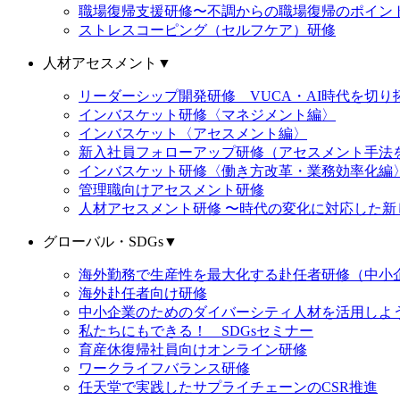
職場復帰支援研修〜不調からの職場復帰のポイン
ストレスコーピング（セルフケア）研修
人材アセスメント
▼
リーダーシップ開発研修 VUCA・AI時代を切
インバスケット研修〈マネジメント編〉
インバスケット〈アセスメント編〉
新入社員フォローアップ研修（アセスメント手法
インバスケット研修〈働き方改革・業務効率化編
管理職向けアセスメント研修
人材アセスメント研修 〜時代の変化に対応した新
グローバル・SDGs
▼
海外勤務で生産性を最大化する赴任者研修（中小
海外赴任者向け研修
中小企業のためのダイバーシティ人材を活用しよ
私たちにもできる！ SDGsセミナー
育産休復帰社員向けオンライン研修
ワークライフバランス研修
任天堂で実践したサプライチェーンのCSR推進