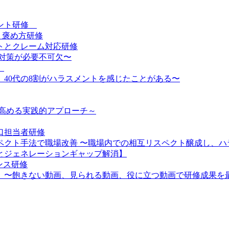
メント研修
・褒め方研修
トとクレーム対応研修
対策が必要不可欠〜
】
、40代の8割がハラスメントを感じたことがある〜
を高める実践的アプローチ～
口担当者研修
スペクト手法で職場改善 〜職場内での相互リスペクト醸成し、
とジェネレーションギャップ解消】
ンス研修
】〜飽きない動画、見られる動画、役に立つ動画で研修成果を