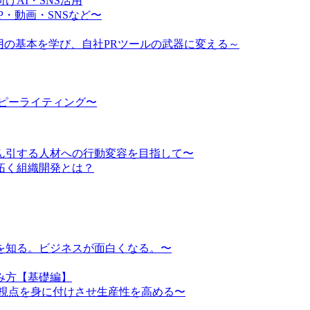
AI・SNS活用
・動画・SNSなど〜
ム運用の基本を学び、自社PRツールの武器に変える～
ピーライティング〜
ん引する人材への行動変容を目指して〜
り拓く組織開発とは？
を知る。ビジネスが面白くなる。〜
み方【基礎編】
務視点を身に付けさせ生産性を高める〜