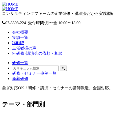
コンサルティングファームの企業研修・講演会だから実践型研
03-3808-2241
受付時間:月〜金 10:00〜18:00
会社概要
実績一覧
講師陣
主催者様の声
研修･講演会の依頼・相談
研修一覧
研修・セミナー事例一覧
新着研修
急ぎ対応OK！研修・講演・セミナーの講師派遣、全国対応。オ
テーマ・部門別