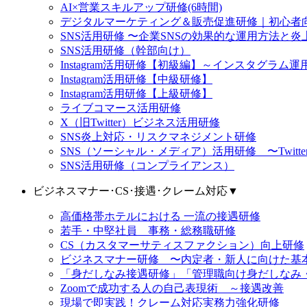
AI×営業スキルアップ研修(6時間)
デジタルマーケティング＆販売促進研修｜初心者向け
SNS活用研修 〜企業SNSの効果的な運用方法と炎上リス
SNS活用研修（幹部向け）
Instagram活用研修【初級編】～インスタグラ
Instagram活用研修【中級研修】
Instagram活用研修【上級研修】
ライブコマース活用研修
X（旧Twitter）ビジネス活用研修
SNS炎上対応・リスクマネジメント研修
SNS（ソーシャル・メディア）活用研修 〜Twitter（X）
SNS活用研修（コンプライアンス）
ビジネスマナー･CS･接遇･クレーム対応
▼
高価格帯ホテルにおける 一流の接遇研修
若手・中堅社員 事務・総務職研修
CS（カスタマーサティスファクション）向上研修
ビジネスマナー研修 〜内定者・新人に向けた基
「身だしなみ接遇研修」「管理職向け身だしなみ
Zoomで成功する人の自己表現術 ～接遇改善
現場で即実践！クレーム対応実務力強化研修