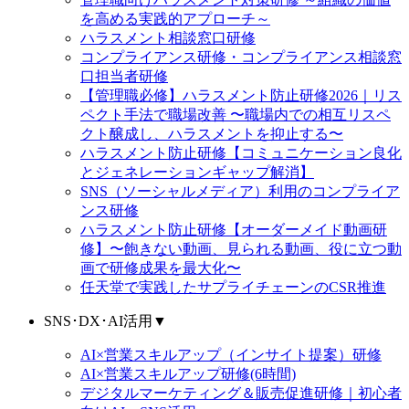
を高める実践的アプローチ～
ハラスメント相談窓口研修
コンプライアンス研修・コンプライアンス相談窓
口担当者研修
【管理職必修】ハラスメント防止研修2026｜リス
ペクト手法で職場改善 〜職場内での相互リスペ
クト醸成し、ハラスメントを抑止する〜
ハラスメント防止研修【コミュニケーション良化
とジェネレーションギャップ解消】
SNS（ソーシャルメディア）利用のコンプライア
ンス研修
ハラスメント防止研修【オーダーメイド動画研
修】〜飽きない動画、見られる動画、役に立つ動
画で研修成果を最大化〜
任天堂で実践したサプライチェーンのCSR推進
SNS･DX･AI活用
▼
AI×営業スキルアップ（インサイト提案）研修
AI×営業スキルアップ研修(6時間)
デジタルマーケティング＆販売促進研修｜初心者