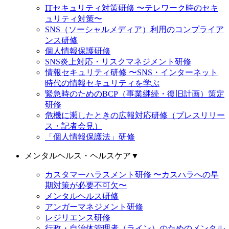
ITセキュリティ対策研修 〜テレワーク時のセキ
ュリティ対策〜
SNS（ソーシャルメディア）利用のコンプライア
ンス研修
個人情報保護研修
SNS炎上対応・リスクマネジメント研修
情報セキュリティ研修 〜SNS・インターネット
時代の情報セキュリティを学ぶ
緊急時のためのBCP（事業継続・復旧計画）策定
研修
危機に瀕したときの広報対応研修（プレスリリー
ス・記者会見）
「個人情報保護法」研修
メンタルヘルス・ヘルスケア
▼
カスタマーハラスメント研修 〜カスハラへの早
期対策が必要不可欠〜
メンタルヘルス研修
アンガーマネジメント研修
レジリエンス研修
行政・自治体管理者（ライン）のためのメンタル