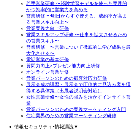
若手営業研修 〜経験学習モデルを使った実践的
かつ効率的に営業力を高める
営業研修 〜明日からすぐ使える、成約率が高ま
る営業スキル向上〜
営業実践力向上研修
営業スキルアップ研修 〜仕事を拡大させるため
の営業スキル〜
営業研修 〜営業について徹底的に学び成果を最
大化させる〜
電話営業の基本研修
質問力向上×プレゼン能力向上研修
オンライン営業研修
営業パーソンのための顧客対応力研修
展示会成功講習・展示会で圧倒的に見込み客を獲
得する具体策（出展者説明会対応）
女性営業研修〜女性の強みを活かすインサイト営
業
営業パーソンのための実践マーケティング入門
住宅業界のための営業マーケティング研修
情報セキュリティ･情報漏洩
▼