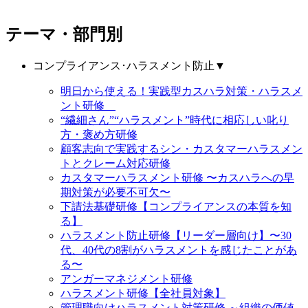
テーマ・部門別
コンプライアンス･ハラスメント防止
▼
明日から使える！実践型カスハラ対策・ハラスメ
ント研修
“繊細さん”“ハラスメント”時代に相応しい叱り
方・褒め方研修
顧客志向で実践するシン・カスタマーハラスメン
トとクレーム対応研修
カスタマーハラスメント研修 〜カスハラへの早
期対策が必要不可欠〜
下請法基礎研修【コンプライアンスの本質を知
る】
ハラスメント防止研修【リーダー層向け】〜30
代、40代の8割がハラスメントを感じたことがあ
る〜
アンガーマネジメント研修
ハラスメント研修【全社員対象】
管理職向けハラスメント対策研修 ～組織の価値