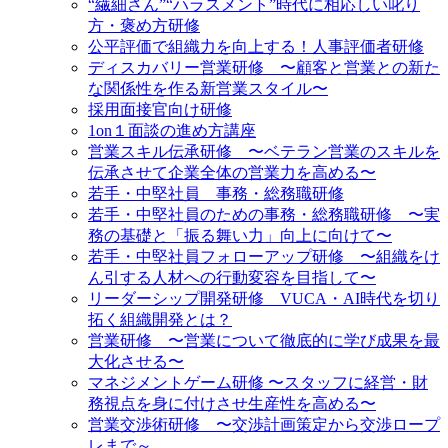
“繊細さん”“ハラスメント”時代に相応しい叱り
方・褒め方研修
公平評価で組織力を向上する！人事評価者研修
ディスカバリー営業研修 〜顧客と営業との新た
な関係性を作る新営業スタイル〜
採用面接官向け研修
1on１面談の進め方講座
営業スキル伝承研修 〜ベテラン営業のスキルを
伝承させて企業全体の営業力を高める〜
若手・中堅社員 事務・総務職研修
若手・中堅社員のための事務・総務職研修 〜実
務の基礎と「振る舞い力」向上に向けて〜
若手・中堅社員フォローアップ研修 〜組織をけ
ん引する人材への行動変容を目指して〜
リーダーシップ開発研修 VUCA・AI時代を切り
拓く組織開発とは？
営業研修 〜営業について徹底的に学び成果を最
大化させる〜
マネジメントゲーム研修 〜スタッフに経営・財
務視点を身に付けさせ生産性を高める〜
営業交渉術研修 〜交渉計画策定から交渉ロープ
レまで～