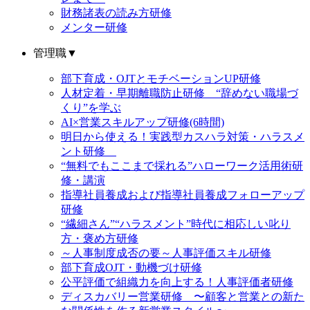
財務諸表の読み方研修
メンター研修
管理職
▼
部下育成・OJTとモチベーションUP研修
人材定着・早期離職防止研修 “辞めない職場づ
くり”を学ぶ
AI×営業スキルアップ研修(6時間)
明日から使える！実践型カスハラ対策・ハラスメ
ント研修
“無料でもここまで採れる”ハローワーク活用術研
修・講演
指導社員養成および指導社員養成フォローアップ
研修
“繊細さん”“ハラスメント”時代に相応しい叱り
方・褒め方研修
～人事制度成否の要～人事評価スキル研修
部下育成OJT・動機づけ研修
公平評価で組織力を向上する！人事評価者研修
ディスカバリー営業研修 〜顧客と営業との新た