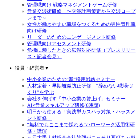
管理職向け 戦略マネジメントゲーム研修
営業交渉術研修 〜交渉計画策定から交渉ロープ
レまで～
女性が働きやすい職場をつくるための男性管理職
向け研修
リーダーのためのエンゲージメント研修
管理職向けアセスメント研修
危機に瀕したときの広報対応研修（プレスリリー
ス・記者会見）
役員・経営者
▼
中小企業のための“新”採用戦略セミナー
人材定着・早期離職防止研修 “辞めない職場づ
くり”を学ぶ
会社を伸ばす「中小企業の賃上げ」セミナー
AI×営業スキルアップ研修(6時間)
明日から使える！実践型カスハラ対策・ハラスメ
ント研修
“無料でもここまで採れる”ハローワーク活用術研
修・講演
～元大手人材紹介会社幹部がこっそり耳打ち～魅