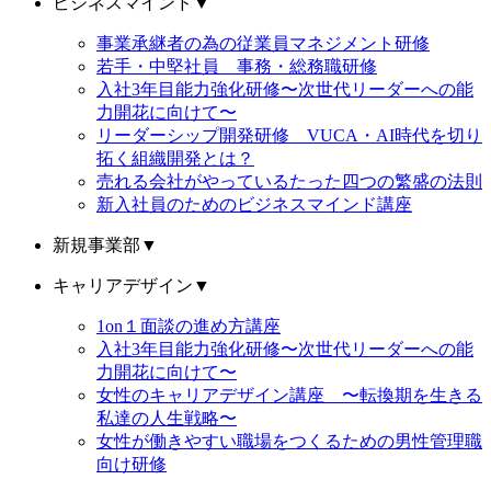
ビジネスマインド
▼
事業承継者の為の従業員マネジメント研修
若手・中堅社員 事務・総務職研修
入社3年目能力強化研修〜次世代リーダーへの能
力開花に向けて〜
リーダーシップ開発研修 VUCA・AI時代を切り
拓く組織開発とは？
売れる会社がやっているたった四つの繁盛の法則
新入社員のためのビジネスマインド講座
新規事業部
▼
キャリアデザイン
▼
1on１面談の進め方講座
入社3年目能力強化研修〜次世代リーダーへの能
力開花に向けて〜
女性のキャリアデザイン講座 〜転換期を生きる
私達の人生戦略〜
女性が働きやすい職場をつくるための男性管理職
向け研修