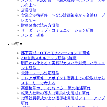
メンター育成研修 〜新入社員へのメンタースキ
ル向上〜
店長研修
営業交渉術研修 〜交渉計画策定から交渉ロープ
レまで～
財務諸表の読み方研修
リーダーシップ・コミュニケーション研修
メンター研修
中堅
▼
部下育成・OJTとモチベーションUP研修
AI×営業スキルアップ研修(6時間)
明日から使える！実践型カスハラ対策・ハラスメ
ント研修
電話・メール対応研修
テレアポ研修 アポイント習得までの段取りから
ストーリーで考える
高価格帯ホテルにおける 一流の接遇研修
転職入社時の導入（馴染む力養成）研修
指導社員養成および指導社員養成フォローアップ
研修