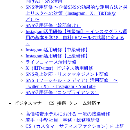
向けAI・SNS活用
SNS活用研修 〜企業SNSの効果的な運用方法と炎
上リスクへの対策（Instagram、X、TikTokな
ど）〜
SNS活用研修（幹部向け）
Instagram活用研修【初級編】～インスタグラム運
用の基本を学び、自社PRツールの武器に変える
～
Instagram活用研修【中級研修】
Instagram活用研修【上級研修】
ライブコマース活用研修
X（旧Twitter）ビジネス活用研修
SNS炎上対応・リスクマネジメント研修
SNS（ソーシャル・メディア）活用研修 〜
Twitter（X）・Instagram・YouTube
SNS活用研修（コンプライアンス）
ビジネスマナー･CS･接遇･クレーム対応
▼
高価格帯ホテルにおける 一流の接遇研修
若手・中堅社員 事務・総務職研修
CS（カスタマーサティスファクション）向上研