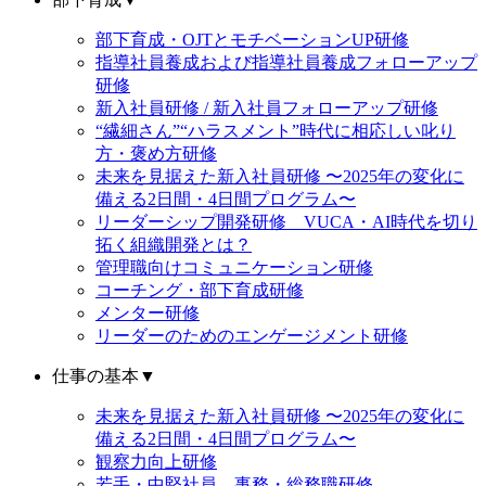
部下育成・OJTとモチベーションUP研修
指導社員養成および指導社員養成フォローアップ
研修
新入社員研修 / 新入社員フォローアップ研修
“繊細さん”“ハラスメント”時代に相応しい叱り
方・褒め方研修
未来を見据えた新入社員研修 〜2025年の変化に
備える2日間・4日間プログラム〜
リーダーシップ開発研修 VUCA・AI時代を切り
拓く組織開発とは？
管理職向けコミュニケーション研修
コーチング・部下育成研修
メンター研修
リーダーのためのエンゲージメント研修
仕事の基本
▼
未来を見据えた新入社員研修 〜2025年の変化に
備える2日間・4日間プログラム〜
観察力向上研修
若手・中堅社員 事務・総務職研修