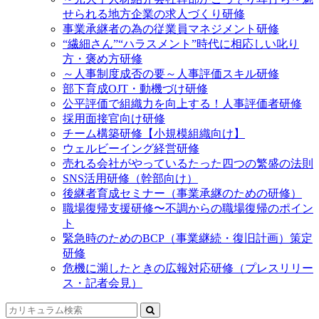
せられる地方企業の求人づくり研修
事業承継者の為の従業員マネジメント研修
“繊細さん”“ハラスメント”時代に相応しい叱り
方・褒め方研修
～人事制度成否の要～人事評価スキル研修
部下育成OJT・動機づけ研修
公平評価で組織力を向上する！人事評価者研修
採用面接官向け研修
チーム構築研修【小規模組織向け】
ウェルビーイング経営研修
売れる会社がやっているたった四つの繁盛の法則
SNS活用研修（幹部向け）
後継者育成セミナー（事業承継のための研修）
職場復帰支援研修〜不調からの職場復帰のポイン
ト
緊急時のためのBCP（事業継続・復旧計画）策定
研修
危機に瀕したときの広報対応研修（プレスリリー
ス・記者会見）