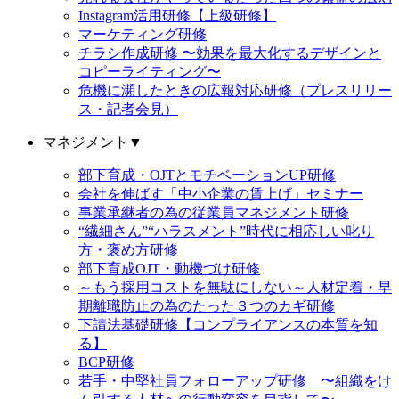
Instagram活用研修【上級研修】
マーケティング研修
チラシ作成研修 〜効果を最大化するデザインと
コピーライティング〜
危機に瀕したときの広報対応研修（プレスリリー
ス・記者会見）
マネジメント
▼
部下育成・OJTとモチベーションUP研修
会社を伸ばす「中小企業の賃上げ」セミナー
事業承継者の為の従業員マネジメント研修
“繊細さん”“ハラスメント”時代に相応しい叱り
方・褒め方研修
部下育成OJT・動機づけ研修
～もう採用コストを無駄にしない～人材定着・早
期離職防止の為のたった３つのカギ研修
下請法基礎研修【コンプライアンスの本質を知
る】
BCP研修
若手・中堅社員フォローアップ研修 〜組織をけ