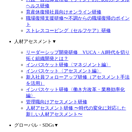
ヘルス研修
育産休復帰社員向けオンライン研修
職場復帰支援研修〜不調からの職場復帰のポイン
ト
ストレスコーピング（セルフケア）研修
人材アセスメント
▼
リーダーシップ開発研修 VUCA・AI時代を切り
拓く組織開発とは？
インバスケット研修〈マネジメント編〉
インバスケット〈アセスメント編〉
新入社員フォローアップ研修（アセスメント手法
を活用）
インバスケット研修〈働き方改革・業務効率化
編〉
管理職向けアセスメント研修
人材アセスメント研修 〜時代の変化に対応した
新しい人材アセスメント〜
グローバル・SDGs
▼