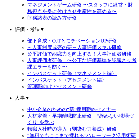
マネジメントゲーム研修 〜スタッフに経営・財
務視点を身に付けさせ生産性を高める〜
財務諸表の読み方研修
評価・考課
▼
部下育成・OJTとモチベーションUP研修
～人事制度成否の要～人事評価スキル研修
公平評価で組織力を向上する！人事評価者研修
人事評価者研修 〜公正な評価基準を認識させ考
課エラーを防ぐ〜
インバスケット研修〈マネジメント編〉
インバスケット〈アセスメント編〉
管理職向けアセスメント研修
人事
▼
中小企業のための“新”採用戦略セミナー
人材定着・早期離職防止研修 “辞めない職場づ
くり”を学ぶ
転職入社時の導入（馴染む力養成）研修
“無料でもここまで採れる”ハローワーク活用術研