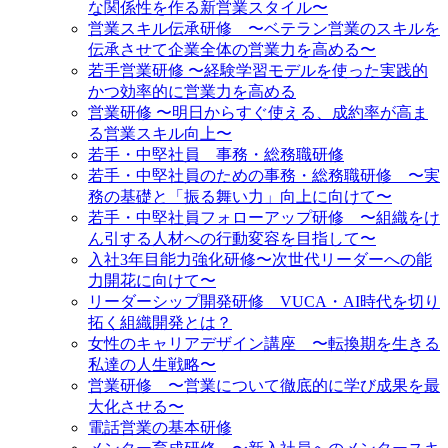
な関係性を作る新営業スタイル〜
営業スキル伝承研修 〜ベテラン営業のスキルを
伝承させて企業全体の営業力を高める〜
若手営業研修 〜経験学習モデルを使った実践的
かつ効率的に営業力を高める
営業研修 〜明日からすぐ使える、成約率が高ま
る営業スキル向上〜
若手・中堅社員 事務・総務職研修
若手・中堅社員のための事務・総務職研修 〜実
務の基礎と「振る舞い力」向上に向けて〜
若手・中堅社員フォローアップ研修 〜組織をけ
ん引する人材への行動変容を目指して〜
入社3年目能力強化研修〜次世代リーダーへの能
力開花に向けて〜
リーダーシップ開発研修 VUCA・AI時代を切り
拓く組織開発とは？
女性のキャリアデザイン講座 〜転換期を生きる
私達の人生戦略〜
営業研修 〜営業について徹底的に学び成果を最
大化させる〜
電話営業の基本研修