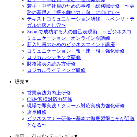
若手・中堅社員のための事務・総務職研修 〜実
務の基礎と「振る舞い力」向上に向けて〜
テキストコミュニケーション研修 ～ベンリ・テ
ガルの落とし穴〜
Zoomで成功する人の自己表現術 ～ビジネスコ
ミュニケーション、オンライン会議編
新入社員のためのビジネスマインド講座
コミュニケーション「報・連・相」強化研修
ロジカルシンキング研修
財務諸表の読み方研修
ロジカルライティング研修
販売
▼
営業実践力向上研修
CSお客様対応力研修
現場で即実践！クレーム対応実務力強化研修
店長研修
ビジネスマナー研修〜基本の徹底習得こそが近道
となる〜
企画・プレゼンテーション
▼