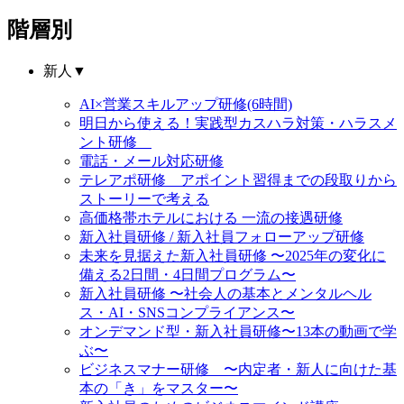
階層別
新人
▼
AI×営業スキルアップ研修(6時間)
明日から使える！実践型カスハラ対策・ハラスメ
ント研修
電話・メール対応研修
テレアポ研修 アポイント習得までの段取りから
ストーリーで考える
高価格帯ホテルにおける 一流の接遇研修
新入社員研修 / 新入社員フォローアップ研修
未来を見据えた新入社員研修 〜2025年の変化に
備える2日間・4日間プログラム〜
新入社員研修 〜社会人の基本とメンタルヘル
ス・AI・SNSコンプライアンス〜
オンデマンド型・新入社員研修〜13本の動画で学
ぶ〜
ビジネスマナー研修 〜内定者・新人に向けた基
本の「き」をマスター〜