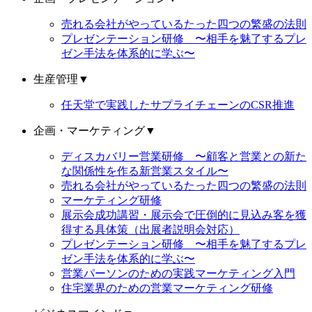
売れる会社がやっているたった四つの繁盛の法則
プレゼンテーション研修 〜相手を魅了するプレ
ゼン手法を体系的に学ぶ〜
生産管理
▼
任天堂で実践したサプライチェーンのCSR推進
企画・マーケティング
▼
ディスカバリー営業研修 〜顧客と営業との新た
な関係性を作る新営業スタイル〜
売れる会社がやっているたった四つの繁盛の法則
マーケティング研修
展示会成功講習・展示会で圧倒的に見込み客を獲
得する具体策（出展者説明会対応）
プレゼンテーション研修 〜相手を魅了するプレ
ゼン手法を体系的に学ぶ〜
営業パーソンのための実践マーケティング入門
住宅業界のための営業マーケティング研修