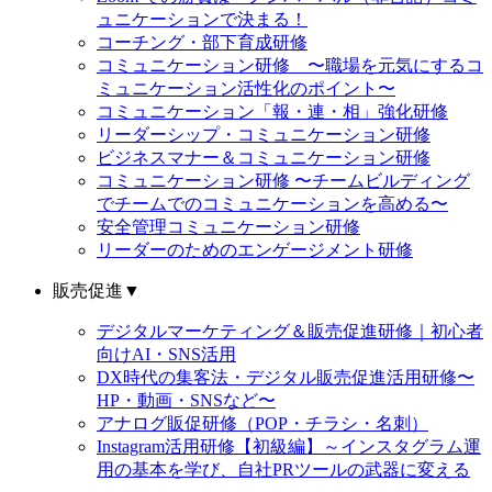
ュニケーションで決まる！
コーチング・部下育成研修
コミュニケーション研修 〜職場を元気にするコ
ミュニケーション活性化のポイント〜
コミュニケーション「報・連・相」強化研修
リーダーシップ・コミュニケーション研修
ビジネスマナー＆コミュニケーション研修
コミュニケーション研修 〜チームビルディング
でチームでのコミュニケーションを高める〜
安全管理コミュニケーション研修
リーダーのためのエンゲージメント研修
販売促進
▼
デジタルマーケティング＆販売促進研修｜初心者
向けAI・SNS活用
DX時代の集客法・デジタル販売促進活用研修〜
HP・動画・SNSなど〜
アナログ販促研修（POP・チラシ・名刺）
Instagram活用研修【初級編】～インスタグラム運
用の基本を学び、自社PRツールの武器に変える