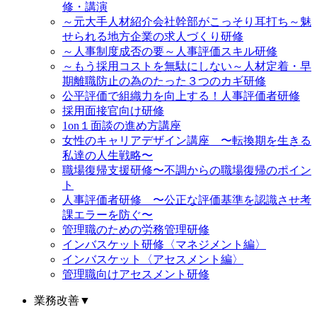
修・講演
～元大手人材紹介会社幹部がこっそり耳打ち～魅
せられる地方企業の求人づくり研修
～人事制度成否の要～人事評価スキル研修
～もう採用コストを無駄にしない～人材定着・早
期離職防止の為のたった３つのカギ研修
公平評価で組織力を向上する！人事評価者研修
採用面接官向け研修
1on１面談の進め方講座
女性のキャリアデザイン講座 〜転換期を生きる
私達の人生戦略〜
職場復帰支援研修〜不調からの職場復帰のポイン
ト
人事評価者研修 〜公正な評価基準を認識させ考
課エラーを防ぐ〜
管理職のための労務管理研修
インバスケット研修〈マネジメント編〉
インバスケット〈アセスメント編〉
管理職向けアセスメント研修
業務改善
▼