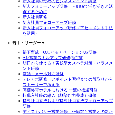
新入社員のためのビジネスマインド講座
新人フォローアップ研修 ～組織で活き活きと活
躍するために
新入社員研修
新入社員フォローアップ研修
新入社員フォローアップ研修（アセスメント手法
を活用）
若手・リーダー
▼
部下育成・OJTとモチベーションUP研修
AI×営業スキルアップ研修(6時間)
明日から使える！実践型カスハラ対策・ハラスメ
ント研修
電話・メール対応研修
テレアポ研修 アポイント習得までの段取りから
ストーリーで考える
高価格帯ホテルにおける 一流の接遇研修
転職入社時の導入（馴染む力養成）研修
指導社員養成および指導社員養成フォローアップ
研修
ディスカバリー営業研修 〜顧客と営業との新た