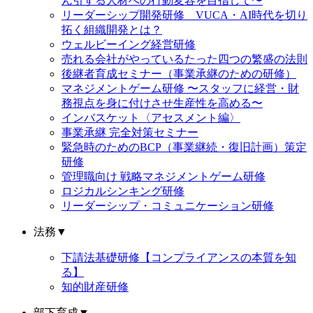
ん引する人材への行動変容を目指して〜
リーダーシップ開発研修 VUCA・AI時代を切り
拓く組織開発とは？
ウェルビーイング経営研修
売れる会社がやっているたった四つの繁盛の法則
後継者育成セミナー（事業承継のための研修）
マネジメントゲーム研修 〜スタッフに経営・財
務視点を身に付けさせ生産性を高める〜
インバスケット〈アセスメント編〉
事業承継 完全対策セミナー
緊急時のためのBCP（事業継続・復旧計画）策定
研修
管理職向け 戦略マネジメントゲーム研修
ロジカルシンキング研修
リーダーシップ・コミュニケーション研修
法務
▼
下請法基礎研修【コンプライアンスの本質を知
る】
知的財産研修
部下育成
▼