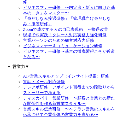
修
ビジネスマナー研修 〜内定者・新人に向けた基
本の「き」をマスター〜
「身だしなみ接遇研修」「管理職向け身だしな
み・服装研修」
Zoomで成功する人の自己表現術 ～接遇改善
現場で即実践！クレーム対応実務力強化研修
営業パーソンのための顧客対応力研修
ビジネスマナー＆コミュニケーション研修
ビジネスマナー研修〜基本の徹底習得こそが近道
となる〜
営業力
▼
AI×営業スキルアップ（インサイト提案）研修
電話・メール対応研修
テレアポ研修 アポイント習得までの段取りから
ストーリーで考える
ディスカバリー営業研修 〜顧客と営業との新た
な関係性を作る新営業スタイル〜
営業スキル伝承研修 〜ベテラン営業のスキルを
伝承させて企業全体の営業力を高める〜