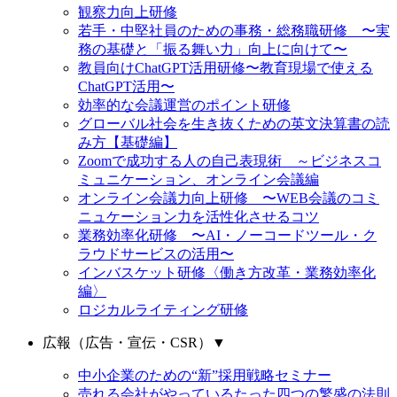
観察力向上研修
若手・中堅社員のための事務・総務職研修 〜実
務の基礎と「振る舞い力」向上に向けて〜
教員向けChatGPT活用研修〜教育現場で使える
ChatGPT活用〜
効率的な会議運営のポイント研修
グローバル社会を生き抜くための英文決算書の読
み方【基礎編】
Zoomで成功する人の自己表現術 ～ビジネスコ
ミュニケーション、オンライン会議編
オンライン会議力向上研修 〜WEB会議のコミ
ニュケーション力を活性化させるコツ
業務効率化研修 〜AI・ノーコードツール・ク
ラウドサービスの活用〜
インバスケット研修〈働き方改革・業務効率化
編〉
ロジカルライティング研修
広報（広告・宣伝・CSR）
▼
中小企業のための“新”採用戦略セミナー
売れる会社がやっているたった四つの繁盛の法則