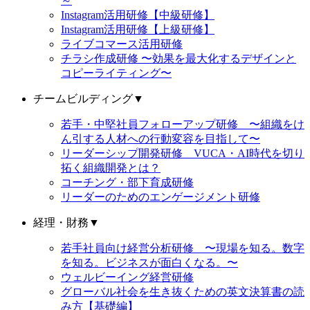
～
Instagram活用研修【中級研修】
Instagram活用研修【上級研修】
ライブコマース活用研修
チラシ作成研修 〜効果を最大化するデザインと
コピーライティング〜
チームビルディング
▼
若手・中堅社員フォローアップ研修 〜組織をけ
ん引する人材への行動変容を目指して〜
リーダーシップ開発研修 VUCA・AI時代を切り
拓く組織開発とは？
コーチング・部下育成研修
リーダーのためのエンゲージメント研修
経理・財務
▼
若手社員向け経営分析研修 〜現場を知る。数字
を知る。ビジネスが面白くなる。〜
ウェルビーイング経営研修
グローバル社会を生き抜くための英文決算書の読
み方【基礎編】