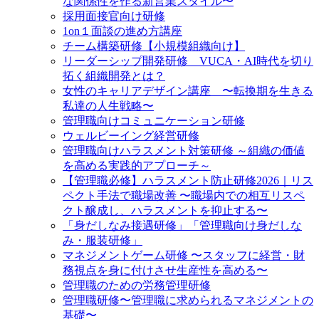
な関係性を作る新営業スタイル〜
採用面接官向け研修
1on１面談の進め方講座
チーム構築研修【小規模組織向け】
リーダーシップ開発研修 VUCA・AI時代を切り
拓く組織開発とは？
女性のキャリアデザイン講座 〜転換期を生きる
私達の人生戦略〜
管理職向けコミュニケーション研修
ウェルビーイング経営研修
管理職向けハラスメント対策研修 ～組織の価値
を高める実践的アプローチ～
【管理職必修】ハラスメント防止研修2026｜リス
ペクト手法で職場改善 〜職場内での相互リスペ
クト醸成し、ハラスメントを抑止する〜
「身だしなみ接遇研修」「管理職向け身だしな
み・服装研修」
マネジメントゲーム研修 〜スタッフに経営・財
務視点を身に付けさせ生産性を高める〜
管理職のための労務管理研修
管理職研修〜管理職に求められるマネジメントの
基礎〜