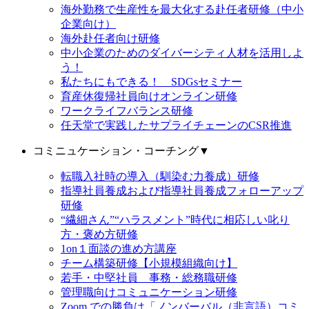
海外勤務で生産性を最大化する赴任者研修（中小
企業向け）
海外赴任者向け研修
中小企業のためのダイバーシティ人材を活用しよ
う！
私たちにもできる！ SDGsセミナー
育産休復帰社員向けオンライン研修
ワークライフバランス研修
任天堂で実践したサプライチェーンのCSR推進
コミニュケーション・コーチング
▼
転職入社時の導入（馴染む力養成）研修
指導社員養成および指導社員養成フォローアップ
研修
“繊細さん”“ハラスメント”時代に相応しい叱り
方・褒め方研修
1on１面談の進め方講座
チーム構築研修【小規模組織向け】
若手・中堅社員 事務・総務職研修
管理職向けコミュニケーション研修
Zoom での勝負は「ノンバーバル（非言語）コミ