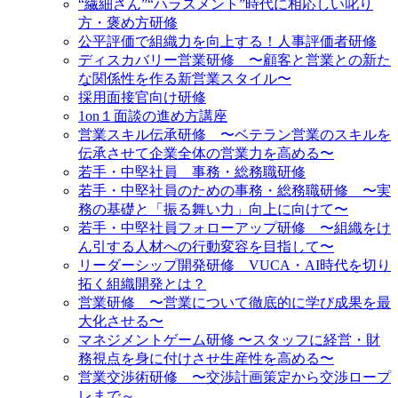
“繊細さん”“ハラスメント”時代に相応しい叱り
方・褒め方研修
公平評価で組織力を向上する！人事評価者研修
ディスカバリー営業研修 〜顧客と営業との新た
な関係性を作る新営業スタイル〜
採用面接官向け研修
1on１面談の進め方講座
営業スキル伝承研修 〜ベテラン営業のスキルを
伝承させて企業全体の営業力を高める〜
若手・中堅社員 事務・総務職研修
若手・中堅社員のための事務・総務職研修 〜実
務の基礎と「振る舞い力」向上に向けて〜
若手・中堅社員フォローアップ研修 〜組織をけ
ん引する人材への行動変容を目指して〜
リーダーシップ開発研修 VUCA・AI時代を切り
拓く組織開発とは？
営業研修 〜営業について徹底的に学び成果を最
大化させる〜
マネジメントゲーム研修 〜スタッフに経営・財
務視点を身に付けさせ生産性を高める〜
営業交渉術研修 〜交渉計画策定から交渉ロープ
レまで～