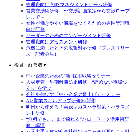
管理職向け 戦略マネジメントゲーム研修
営業交渉術研修 〜交渉計画策定から交渉ロープ
レまで～
女性が働きやすい職場をつくるための男性管理職
向け研修
リーダーのためのエンゲージメント研修
管理職向けアセスメント研修
危機に瀕したときの広報対応研修（プレスリリー
ス・記者会見）
役員・経営者
▼
中小企業のための“新”採用戦略セミナー
人材定着・早期離職防止研修 “辞めない職場づ
くり”を学ぶ
会社を伸ばす「中小企業の賃上げ」セミナー
AI×営業スキルアップ研修(6時間)
明日から使える！実践型カスハラ対策・ハラスメ
ント研修
“無料でもここまで採れる”ハローワーク活用術研
修・講演
～元大手人材紹介会社幹部がこっそり耳打ち～魅