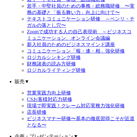
若手・中堅社員のための事務・総務職研修 〜実
務の基礎と「振る舞い力」向上に向けて〜
テキストコミュニケーション研修 ～ベンリ・テ
ガルの落とし穴〜
Zoomで成功する人の自己表現術 ～ビジネスコ
ミュニケーション、オンライン会議編
新入社員のためのビジネスマインド講座
コミュニケーション「報・連・相」強化研修
ロジカルシンキング研修
財務諸表の読み方研修
ロジカルライティング研修
販売
▼
営業実践力向上研修
CSお客様対応力研修
現場で即実践！クレーム対応実務力強化研修
店長研修
ビジネスマナー研修〜基本の徹底習得こそが近道
となる〜
企画・プレゼンテーション
▼