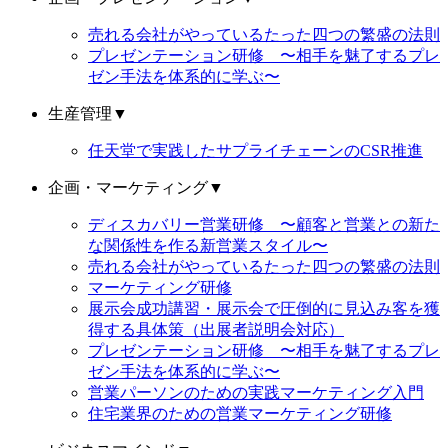
売れる会社がやっているたった四つの繁盛の法則
プレゼンテーション研修 〜相手を魅了するプレ
ゼン手法を体系的に学ぶ〜
生産管理
▼
任天堂で実践したサプライチェーンのCSR推進
企画・マーケティング
▼
ディスカバリー営業研修 〜顧客と営業との新た
な関係性を作る新営業スタイル〜
売れる会社がやっているたった四つの繁盛の法則
マーケティング研修
展示会成功講習・展示会で圧倒的に見込み客を獲
得する具体策（出展者説明会対応）
プレゼンテーション研修 〜相手を魅了するプレ
ゼン手法を体系的に学ぶ〜
営業パーソンのための実践マーケティング入門
住宅業界のための営業マーケティング研修