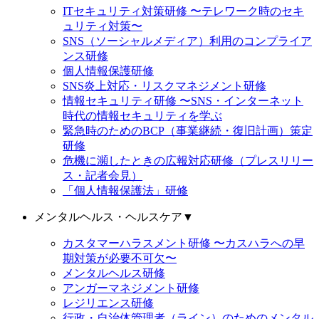
ITセキュリティ対策研修 〜テレワーク時のセキ
ュリティ対策〜
SNS（ソーシャルメディア）利用のコンプライア
ンス研修
個人情報保護研修
SNS炎上対応・リスクマネジメント研修
情報セキュリティ研修 〜SNS・インターネット
時代の情報セキュリティを学ぶ
緊急時のためのBCP（事業継続・復旧計画）策定
研修
危機に瀕したときの広報対応研修（プレスリリー
ス・記者会見）
「個人情報保護法」研修
メンタルヘルス・ヘルスケア
▼
カスタマーハラスメント研修 〜カスハラへの早
期対策が必要不可欠〜
メンタルヘルス研修
アンガーマネジメント研修
レジリエンス研修
行政・自治体管理者（ライン）のためのメンタル