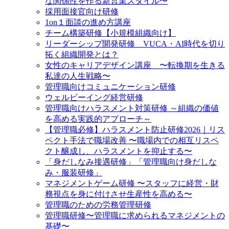
な関係性を作る新営業スタイル〜
採用面接官向け研修
1on１面談の進め方講座
チーム構築研修【小規模組織向け】
リーダーシップ開発研修 VUCA・AI時代を切り
拓く組織開発とは？
女性のキャリアデザイン講座 〜転換期を生きる
私達の人生戦略〜
管理職向けコミュニケーション研修
ウェルビーイング経営研修
管理職向けハラスメント対策研修 ～組織の価値
を高める実践的アプローチ～
【管理職必修】ハラスメント防止研修2026｜リス
ペクト手法で職場改善 〜職場内での相互リスペ
クト醸成し、ハラスメントを抑止する〜
「身だしなみ接遇研修」「管理職向け身だしな
み・服装研修」
マネジメントゲーム研修 〜スタッフに経営・財
務視点を身に付けさせ生産性を高める〜
管理職のための労務管理研修
管理職研修〜管理職に求められるマネジメントの
基礎〜