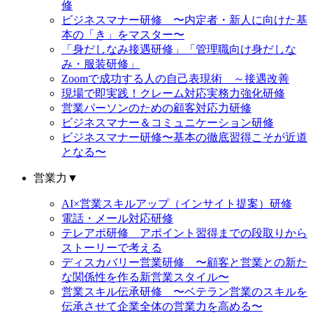
修
ビジネスマナー研修 〜内定者・新人に向けた基
本の「き」をマスター〜
「身だしなみ接遇研修」「管理職向け身だしな
み・服装研修」
Zoomで成功する人の自己表現術 ～接遇改善
現場で即実践！クレーム対応実務力強化研修
営業パーソンのための顧客対応力研修
ビジネスマナー＆コミュニケーション研修
ビジネスマナー研修〜基本の徹底習得こそが近道
となる〜
営業力
▼
AI×営業スキルアップ（インサイト提案）研修
電話・メール対応研修
テレアポ研修 アポイント習得までの段取りから
ストーリーで考える
ディスカバリー営業研修 〜顧客と営業との新た
な関係性を作る新営業スタイル〜
営業スキル伝承研修 〜ベテラン営業のスキルを
伝承させて企業全体の営業力を高める〜