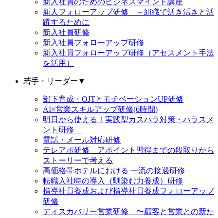
新入社員のためのビジネスマインド講座
新人フォローアップ研修 ～組織で活き活きと活
躍するために
新入社員研修
新入社員フォローアップ研修
新入社員フォローアップ研修（アセスメント手法
を活用）
若手・リーダー
▼
部下育成・OJTとモチベーションUP研修
AI×営業スキルアップ研修(6時間)
明日から使える！実践型カスハラ対策・ハラスメ
ント研修
電話・メール対応研修
テレアポ研修 アポイント習得までの段取りから
ストーリーで考える
高価格帯ホテルにおける 一流の接遇研修
転職入社時の導入（馴染む力養成）研修
指導社員養成および指導社員養成フォローアップ
研修
ディスカバリー営業研修 〜顧客と営業との新た