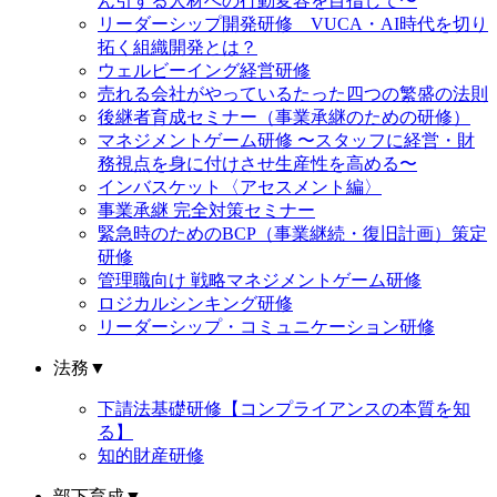
ん引する人材への行動変容を目指して〜
リーダーシップ開発研修 VUCA・AI時代を切り
拓く組織開発とは？
ウェルビーイング経営研修
売れる会社がやっているたった四つの繁盛の法則
後継者育成セミナー（事業承継のための研修）
マネジメントゲーム研修 〜スタッフに経営・財
務視点を身に付けさせ生産性を高める〜
インバスケット〈アセスメント編〉
事業承継 完全対策セミナー
緊急時のためのBCP（事業継続・復旧計画）策定
研修
管理職向け 戦略マネジメントゲーム研修
ロジカルシンキング研修
リーダーシップ・コミュニケーション研修
法務
▼
下請法基礎研修【コンプライアンスの本質を知
る】
知的財産研修
部下育成
▼