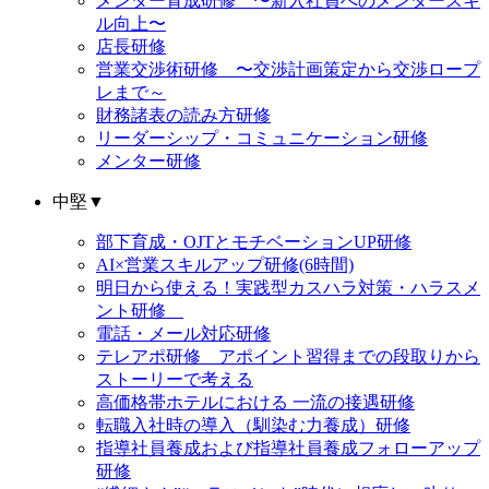
メンター育成研修 〜新入社員へのメンタースキ
ル向上〜
店長研修
営業交渉術研修 〜交渉計画策定から交渉ロープ
レまで～
財務諸表の読み方研修
リーダーシップ・コミュニケーション研修
メンター研修
中堅
▼
部下育成・OJTとモチベーションUP研修
AI×営業スキルアップ研修(6時間)
明日から使える！実践型カスハラ対策・ハラスメ
ント研修
電話・メール対応研修
テレアポ研修 アポイント習得までの段取りから
ストーリーで考える
高価格帯ホテルにおける 一流の接遇研修
転職入社時の導入（馴染む力養成）研修
指導社員養成および指導社員養成フォローアップ
研修