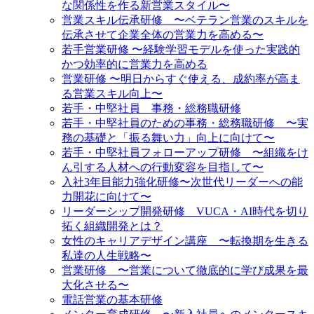
な関係性を作る新営業スタイル〜
営業スキル伝承研修 〜ベテラン営業のスキルを
伝承させて企業全体の営業力を高める〜
若手営業研修 〜経験学習モデルを使った実践的
かつ効率的に営業力を高める
営業研修 〜明日からすぐ使える、成約率が高ま
る営業スキル向上〜
若手・中堅社員 事務・総務職研修
若手・中堅社員のための事務・総務職研修 〜実
務の基礎と「振る舞い力」向上に向けて〜
若手・中堅社員フォローアップ研修 〜組織をけ
ん引する人材への行動変容を目指して〜
入社3年目能力強化研修〜次世代リーダーへの能
力開花に向けて〜
リーダーシップ開発研修 VUCA・AI時代を切り
拓く組織開発とは？
女性のキャリアデザイン講座 〜転換期を生きる
私達の人生戦略〜
営業研修 〜営業について徹底的に学び成果を最
大化させる〜
電話営業の基本研修