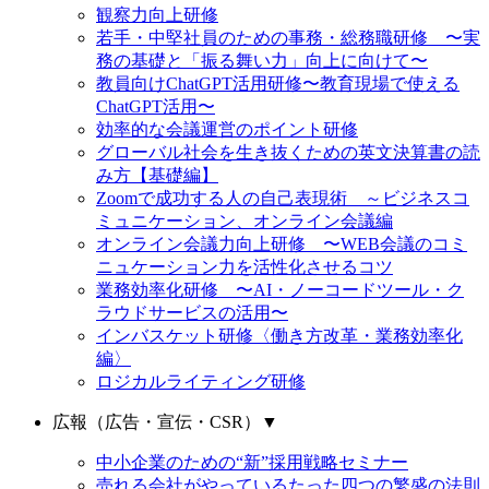
観察力向上研修
若手・中堅社員のための事務・総務職研修 〜実
務の基礎と「振る舞い力」向上に向けて〜
教員向けChatGPT活用研修〜教育現場で使える
ChatGPT活用〜
効率的な会議運営のポイント研修
グローバル社会を生き抜くための英文決算書の読
み方【基礎編】
Zoomで成功する人の自己表現術 ～ビジネスコ
ミュニケーション、オンライン会議編
オンライン会議力向上研修 〜WEB会議のコミ
ニュケーション力を活性化させるコツ
業務効率化研修 〜AI・ノーコードツール・ク
ラウドサービスの活用〜
インバスケット研修〈働き方改革・業務効率化
編〉
ロジカルライティング研修
広報（広告・宣伝・CSR）
▼
中小企業のための“新”採用戦略セミナー
売れる会社がやっているたった四つの繁盛の法則