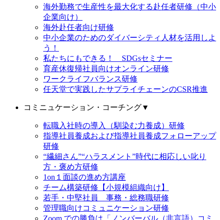
海外勤務で生産性を最大化する赴任者研修（中小
企業向け）
海外赴任者向け研修
中小企業のためのダイバーシティ人材を活用しよ
う！
私たちにもできる！ SDGsセミナー
育産休復帰社員向けオンライン研修
ワークライフバランス研修
任天堂で実践したサプライチェーンのCSR推進
コミニュケーション・コーチング
▼
転職入社時の導入（馴染む力養成）研修
指導社員養成および指導社員養成フォローアップ
研修
“繊細さん”“ハラスメント”時代に相応しい叱り
方・褒め方研修
1on１面談の進め方講座
チーム構築研修【小規模組織向け】
若手・中堅社員 事務・総務職研修
管理職向けコミュニケーション研修
Zoom での勝負は「ノンバーバル（非言語）コミ