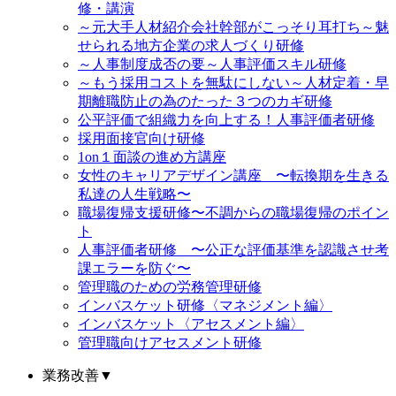
修・講演
～元大手人材紹介会社幹部がこっそり耳打ち～魅
せられる地方企業の求人づくり研修
～人事制度成否の要～人事評価スキル研修
～もう採用コストを無駄にしない～人材定着・早
期離職防止の為のたった３つのカギ研修
公平評価で組織力を向上する！人事評価者研修
採用面接官向け研修
1on１面談の進め方講座
女性のキャリアデザイン講座 〜転換期を生きる
私達の人生戦略〜
職場復帰支援研修〜不調からの職場復帰のポイン
ト
人事評価者研修 〜公正な評価基準を認識させ考
課エラーを防ぐ〜
管理職のための労務管理研修
インバスケット研修〈マネジメント編〉
インバスケット〈アセスメント編〉
管理職向けアセスメント研修
業務改善
▼