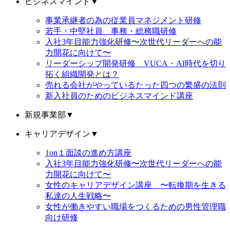
ビジネスマインド
▼
事業承継者の為の従業員マネジメント研修
若手・中堅社員 事務・総務職研修
入社3年目能力強化研修〜次世代リーダーへの能
力開花に向けて〜
リーダーシップ開発研修 VUCA・AI時代を切り
拓く組織開発とは？
売れる会社がやっているたった四つの繁盛の法則
新入社員のためのビジネスマインド講座
新規事業部
▼
キャリアデザイン
▼
1on１面談の進め方講座
入社3年目能力強化研修〜次世代リーダーへの能
力開花に向けて〜
女性のキャリアデザイン講座 〜転換期を生きる
私達の人生戦略〜
女性が働きやすい職場をつくるための男性管理職
向け研修