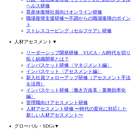
ヘルス研修
育産休復帰社員向けオンライン研修
職場復帰支援研修〜不調からの職場復帰のポイン
ト
ストレスコーピング（セルフケア）研修
人材アセスメント
▼
リーダーシップ開発研修 VUCA・AI時代を切り
拓く組織開発とは？
インバスケット研修〈マネジメント編〉
インバスケット〈アセスメント編〉
新入社員フォローアップ研修（アセスメント手法
を活用）
インバスケット研修〈働き方改革・業務効率化
編〉
管理職向けアセスメント研修
人材アセスメント研修 〜時代の変化に対応した
新しい人材アセスメント〜
グローバル・SDGs
▼