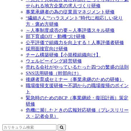
せられる地方企業の求人づくり研修
事業承継者の為の従業員マネジメント研修
“繊細さん”“ハラスメント”時代に相応しい叱り
方・褒め方研修
～人事制度成否の要～人事評価スキル研修
部下育成OJT・動機づけ研修
公平評価で組織力を向上する！人事評価者研修
採用面接官向け研修
チーム構築研修【小規模組織向け】
ウェルビーイング経営研修
売れる会社がやっているたった四つの繁盛の法則
SNS活用研修（幹部向け）
後継者育成セミナー（事業承継のための研修）
職場復帰支援研修〜不調からの職場復帰のポイン
ト
緊急時のためのBCP（事業継続・復旧計画）策定
研修
危機に瀕したときの広報対応研修（プレスリリー
ス・記者会見）