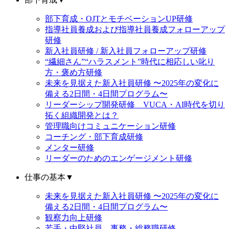
部下育成・OJTとモチベーションUP研修
指導社員養成および指導社員養成フォローアップ
研修
新入社員研修 / 新入社員フォローアップ研修
“繊細さん”“ハラスメント”時代に相応しい叱り
方・褒め方研修
未来を見据えた新入社員研修 〜2025年の変化に
備える2日間・4日間プログラム〜
リーダーシップ開発研修 VUCA・AI時代を切り
拓く組織開発とは？
管理職向けコミュニケーション研修
コーチング・部下育成研修
メンター研修
リーダーのためのエンゲージメント研修
仕事の基本
▼
未来を見据えた新入社員研修 〜2025年の変化に
備える2日間・4日間プログラム〜
観察力向上研修
若手・中堅社員 事務・総務職研修