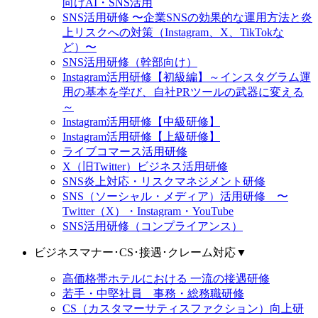
向けAI・SNS活用
SNS活用研修 〜企業SNSの効果的な運用方法と炎
上リスクへの対策（Instagram、X、TikTokな
ど）〜
SNS活用研修（幹部向け）
Instagram活用研修【初級編】～インスタグラム運
用の基本を学び、自社PRツールの武器に変える
～
Instagram活用研修【中級研修】
Instagram活用研修【上級研修】
ライブコマース活用研修
X（旧Twitter）ビジネス活用研修
SNS炎上対応・リスクマネジメント研修
SNS（ソーシャル・メディア）活用研修 〜
Twitter（X）・Instagram・YouTube
SNS活用研修（コンプライアンス）
ビジネスマナー･CS･接遇･クレーム対応
▼
高価格帯ホテルにおける 一流の接遇研修
若手・中堅社員 事務・総務職研修
CS（カスタマーサティスファクション）向上研