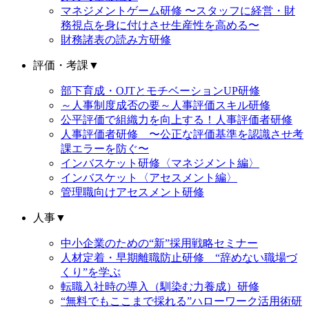
マネジメントゲーム研修 〜スタッフに経営・財
務視点を身に付けさせ生産性を高める〜
財務諸表の読み方研修
評価・考課
▼
部下育成・OJTとモチベーションUP研修
～人事制度成否の要～人事評価スキル研修
公平評価で組織力を向上する！人事評価者研修
人事評価者研修 〜公正な評価基準を認識させ考
課エラーを防ぐ〜
インバスケット研修〈マネジメント編〉
インバスケット〈アセスメント編〉
管理職向けアセスメント研修
人事
▼
中小企業のための“新”採用戦略セミナー
人材定着・早期離職防止研修 “辞めない職場づ
くり”を学ぶ
転職入社時の導入（馴染む力養成）研修
“無料でもここまで採れる”ハローワーク活用術研