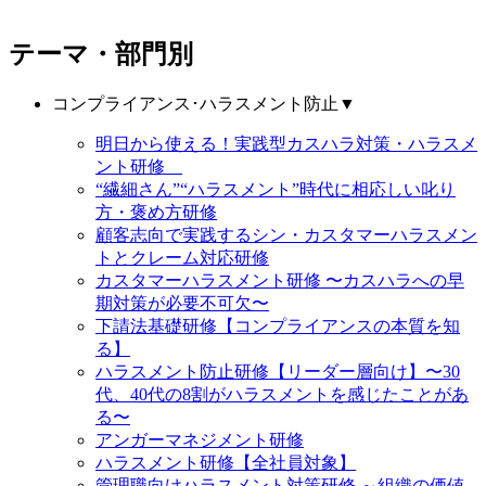
テーマ・部門別
コンプライアンス･ハラスメント防止
▼
明日から使える！実践型カスハラ対策・ハラスメ
ント研修
“繊細さん”“ハラスメント”時代に相応しい叱り
方・褒め方研修
顧客志向で実践するシン・カスタマーハラスメン
トとクレーム対応研修
カスタマーハラスメント研修 〜カスハラへの早
期対策が必要不可欠〜
下請法基礎研修【コンプライアンスの本質を知
る】
ハラスメント防止研修【リーダー層向け】〜30
代、40代の8割がハラスメントを感じたことがあ
る〜
アンガーマネジメント研修
ハラスメント研修【全社員対象】
管理職向けハラスメント対策研修 ～組織の価値