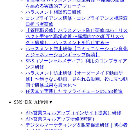
を高める実践的アプローチ～
ハラスメント相談窓口研修
コンプライアンス研修・コンプライアンス相談窓
口担当者研修
【管理職必修】ハラスメント防止研修2026｜リス
ペクト手法で職場改善 〜職場内での相互リスペ
クト醸成し、ハラスメントを抑止する〜
ハラスメント防止研修【コミュニケーション良化
とジェネレーションギャップ解消】
SNS（ソーシャルメディア）利用のコンプライア
ンス研修
ハラスメント防止研修【オーダーメイド動画研
修】〜飽きない動画、見られる動画、役に立つ動
画で研修成果を最大化〜
任天堂で実践したサプライチェーンのCSR推進
SNS･DX･AI活用
▼
AI×営業スキルアップ（インサイト提案）研修
AI×営業スキルアップ研修(6時間)
デジタルマーケティング＆販売促進研修｜初心者