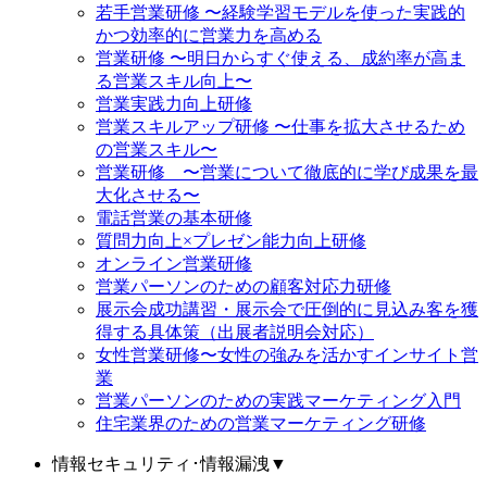
若手営業研修 〜経験学習モデルを使った実践的
かつ効率的に営業力を高める
営業研修 〜明日からすぐ使える、成約率が高ま
る営業スキル向上〜
営業実践力向上研修
営業スキルアップ研修 〜仕事を拡大させるため
の営業スキル〜
営業研修 〜営業について徹底的に学び成果を最
大化させる〜
電話営業の基本研修
質問力向上×プレゼン能力向上研修
オンライン営業研修
営業パーソンのための顧客対応力研修
展示会成功講習・展示会で圧倒的に見込み客を獲
得する具体策（出展者説明会対応）
女性営業研修〜女性の強みを活かすインサイト営
業
営業パーソンのための実践マーケティング入門
住宅業界のための営業マーケティング研修
情報セキュリティ･情報漏洩
▼