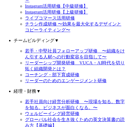
～
Instagram活用研修【中級研修】
Instagram活用研修【上級研修】
ライブコマース活用研修
チラシ作成研修 〜効果を最大化するデザインと
コピーライティング〜
チームビルディング
▼
若手・中堅社員フォローアップ研修 〜組織をけ
ん引する人材への行動変容を目指して〜
リーダーシップ開発研修 VUCA・AI時代を切り
拓く組織開発とは？
コーチング・部下育成研修
リーダーのためのエンゲージメント研修
経理・財務
▼
若手社員向け経営分析研修 〜現場を知る。数字
を知る。ビジネスが面白くなる。〜
ウェルビーイング経営研修
グローバル社会を生き抜くための英文決算書の読
み方【基礎編】