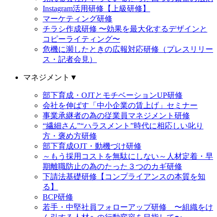
Instagram活用研修【上級研修】
マーケティング研修
チラシ作成研修 〜効果を最大化するデザインと
コピーライティング〜
危機に瀕したときの広報対応研修（プレスリリー
ス・記者会見）
マネジメント
▼
部下育成・OJTとモチベーションUP研修
会社を伸ばす「中小企業の賃上げ」セミナー
事業承継者の為の従業員マネジメント研修
“繊細さん”“ハラスメント”時代に相応しい叱り
方・褒め方研修
部下育成OJT・動機づけ研修
～もう採用コストを無駄にしない～人材定着・早
期離職防止の為のたった３つのカギ研修
下請法基礎研修【コンプライアンスの本質を知
る】
BCP研修
若手・中堅社員フォローアップ研修 〜組織をけ