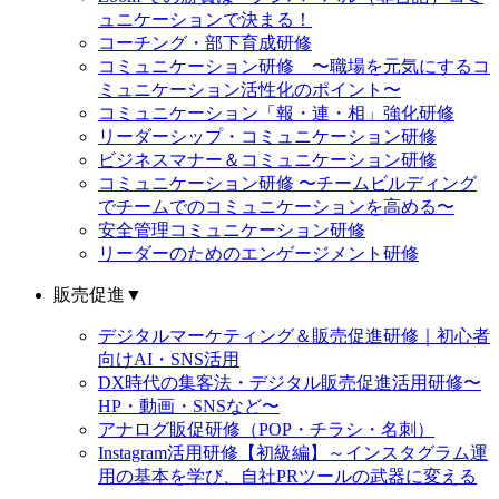
ュニケーションで決まる！
コーチング・部下育成研修
コミュニケーション研修 〜職場を元気にするコ
ミュニケーション活性化のポイント〜
コミュニケーション「報・連・相」強化研修
リーダーシップ・コミュニケーション研修
ビジネスマナー＆コミュニケーション研修
コミュニケーション研修 〜チームビルディング
でチームでのコミュニケーションを高める〜
安全管理コミュニケーション研修
リーダーのためのエンゲージメント研修
販売促進
▼
デジタルマーケティング＆販売促進研修｜初心者
向けAI・SNS活用
DX時代の集客法・デジタル販売促進活用研修〜
HP・動画・SNSなど〜
アナログ販促研修（POP・チラシ・名刺）
Instagram活用研修【初級編】～インスタグラム運
用の基本を学び、自社PRツールの武器に変える