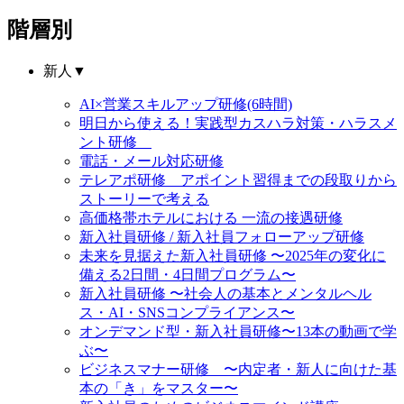
階層別
新人
▼
AI×営業スキルアップ研修(6時間)
明日から使える！実践型カスハラ対策・ハラスメ
ント研修
電話・メール対応研修
テレアポ研修 アポイント習得までの段取りから
ストーリーで考える
高価格帯ホテルにおける 一流の接遇研修
新入社員研修 / 新入社員フォローアップ研修
未来を見据えた新入社員研修 〜2025年の変化に
備える2日間・4日間プログラム〜
新入社員研修 〜社会人の基本とメンタルヘル
ス・AI・SNSコンプライアンス〜
オンデマンド型・新入社員研修〜13本の動画で学
ぶ〜
ビジネスマナー研修 〜内定者・新人に向けた基
本の「き」をマスター〜