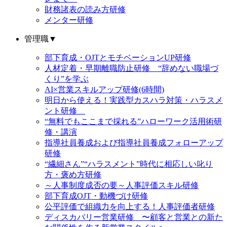
財務諸表の読み方研修
メンター研修
管理職
▼
部下育成・OJTとモチベーションUP研修
人材定着・早期離職防止研修 “辞めない職場づ
くり”を学ぶ
AI×営業スキルアップ研修(6時間)
明日から使える！実践型カスハラ対策・ハラスメ
ント研修
“無料でもここまで採れる”ハローワーク活用術研
修・講演
指導社員養成および指導社員養成フォローアップ
研修
“繊細さん”“ハラスメント”時代に相応しい叱り
方・褒め方研修
～人事制度成否の要～人事評価スキル研修
部下育成OJT・動機づけ研修
公平評価で組織力を向上する！人事評価者研修
ディスカバリー営業研修 〜顧客と営業との新た