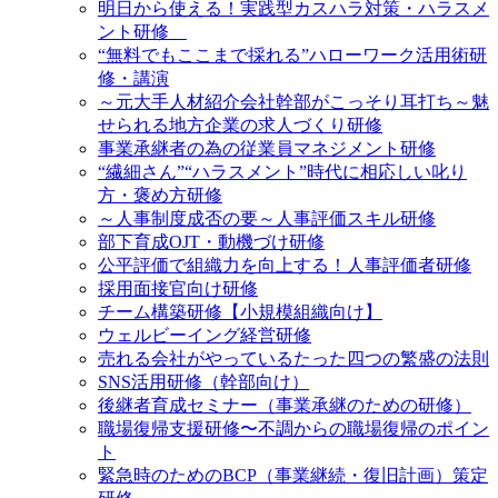
明日から使える！実践型カスハラ対策・ハラスメ
ント研修
“無料でもここまで採れる”ハローワーク活用術研
修・講演
～元大手人材紹介会社幹部がこっそり耳打ち～魅
せられる地方企業の求人づくり研修
事業承継者の為の従業員マネジメント研修
“繊細さん”“ハラスメント”時代に相応しい叱り
方・褒め方研修
～人事制度成否の要～人事評価スキル研修
部下育成OJT・動機づけ研修
公平評価で組織力を向上する！人事評価者研修
採用面接官向け研修
チーム構築研修【小規模組織向け】
ウェルビーイング経営研修
売れる会社がやっているたった四つの繁盛の法則
SNS活用研修（幹部向け）
後継者育成セミナー（事業承継のための研修）
職場復帰支援研修〜不調からの職場復帰のポイン
ト
緊急時のためのBCP（事業継続・復旧計画）策定