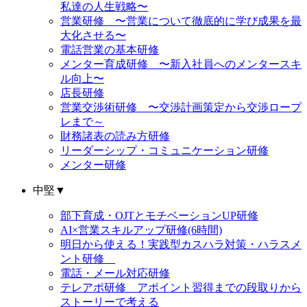
私達の人生戦略〜
営業研修 〜営業について徹底的に学び成果を最
大化させる〜
電話営業の基本研修
メンター育成研修 〜新入社員へのメンタースキ
ル向上〜
店長研修
営業交渉術研修 〜交渉計画策定から交渉ロープ
レまで～
財務諸表の読み方研修
リーダーシップ・コミュニケーション研修
メンター研修
中堅
▼
部下育成・OJTとモチベーションUP研修
AI×営業スキルアップ研修(6時間)
明日から使える！実践型カスハラ対策・ハラスメ
ント研修
電話・メール対応研修
テレアポ研修 アポイント習得までの段取りから
ストーリーで考える