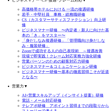
ビジネスマナー･CS･接遇･クレーム対応
▼
高価格帯ホテルにおける 一流の接遇研修
若手・中堅社員 事務・総務職研修
CS（カスタマーサティスファクション）向上研
修
ビジネスマナー研修 〜内定者・新人に向けた基
本の「き」をマスター〜
「身だしなみ接遇研修」「管理職向け身だしな
み・服装研修」
Zoomで成功する人の自己表現術 ～接遇改善
現場で即実践！クレーム対応実務力強化研修
営業パーソンのための顧客対応力研修
ビジネスマナー＆コミュニケーション研修
ビジネスマナー研修〜基本の徹底習得こそが近道
となる〜
営業力
▼
AI×営業スキルアップ（インサイト提案）研修
電話・メール対応研修
テレアポ研修 アポイント習得までの段取りから
ストーリーで考える