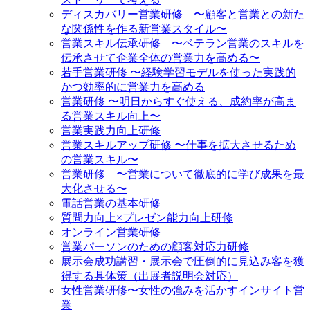
ディスカバリー営業研修 〜顧客と営業との新た
な関係性を作る新営業スタイル〜
営業スキル伝承研修 〜ベテラン営業のスキルを
伝承させて企業全体の営業力を高める〜
若手営業研修 〜経験学習モデルを使った実践的
かつ効率的に営業力を高める
営業研修 〜明日からすぐ使える、成約率が高ま
る営業スキル向上〜
営業実践力向上研修
営業スキルアップ研修 〜仕事を拡大させるため
の営業スキル〜
営業研修 〜営業について徹底的に学び成果を最
大化させる〜
電話営業の基本研修
質問力向上×プレゼン能力向上研修
オンライン営業研修
営業パーソンのための顧客対応力研修
展示会成功講習・展示会で圧倒的に見込み客を獲
得する具体策（出展者説明会対応）
女性営業研修〜女性の強みを活かすインサイト営
業