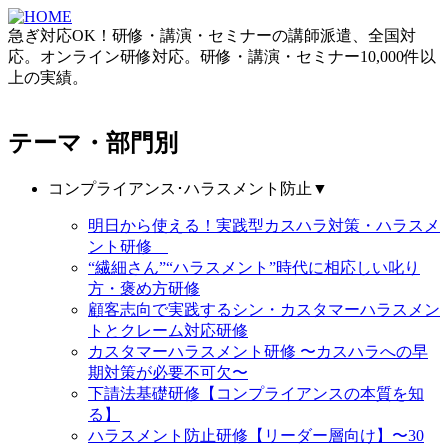
急ぎ対応OK！研修・講演・セミナーの講師派遣、全国対
応。オンライン研修対応。研修・講演・セミナー10,000件以
上の実績。
テーマ・部門別
コンプライアンス･ハラスメント防止
▼
明日から使える！実践型カスハラ対策・ハラスメ
ント研修
“繊細さん”“ハラスメント”時代に相応しい叱り
方・褒め方研修
顧客志向で実践するシン・カスタマーハラスメン
トとクレーム対応研修
カスタマーハラスメント研修 〜カスハラへの早
期対策が必要不可欠〜
下請法基礎研修【コンプライアンスの本質を知
る】
ハラスメント防止研修【リーダー層向け】〜30