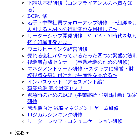
下請法基礎研修【コンプライアンスの本質を知
る】
BCP研修
若手・中堅社員フォローアップ研修 〜組織をけ
ん引する人材への行動変容を目指して〜
リーダーシップ開発研修 VUCA・AI時代を切り
拓く組織開発とは？
ウェルビーイング経営研修
売れる会社がやっているたった四つの繁盛の法則
後継者育成セミナー（事業承継のための研修）
マネジメントゲーム研修 〜スタッフに経営・財
務視点を身に付けさせ生産性を高める〜
インバスケット〈アセスメント編〉
事業承継 完全対策セミナー
緊急時のためのBCP（事業継続・復旧計画）策定
研修
管理職向け 戦略マネジメントゲーム研修
ロジカルシンキング研修
リーダーシップ・コミュニケーション研修
法務
▼