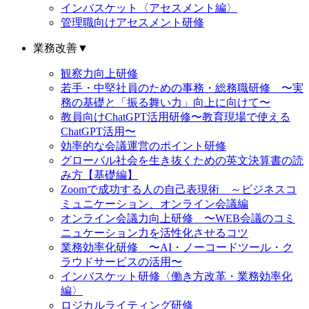
インバスケット〈アセスメント編〉
管理職向けアセスメント研修
業務改善
▼
観察力向上研修
若手・中堅社員のための事務・総務職研修 〜実
務の基礎と「振る舞い力」向上に向けて〜
教員向けChatGPT活用研修〜教育現場で使える
ChatGPT活用〜
効率的な会議運営のポイント研修
グローバル社会を生き抜くための英文決算書の読
み方【基礎編】
Zoomで成功する人の自己表現術 ～ビジネスコ
ミュニケーション、オンライン会議編
オンライン会議力向上研修 〜WEB会議のコミ
ニュケーション力を活性化させるコツ
業務効率化研修 〜AI・ノーコードツール・ク
ラウドサービスの活用〜
インバスケット研修〈働き方改革・業務効率化
編〉
ロジカルライティング研修