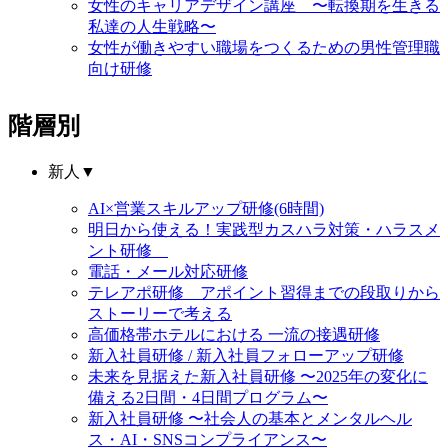
女性のキャリアデザイン講座 〜転換期を生きる
私達の人生戦略〜
女性が働きやすい職場をつくるための男性管理職
向け研修
階層別
新人
▼
AI×営業スキルアップ研修(6時間)
明日から使える！実践型カスハラ対策・ハラスメ
ント研修
電話・メール対応研修
テレアポ研修 アポイント習得までの段取りから
ストーリーで考える
高価格帯ホテルにおける 一流の接遇研修
新入社員研修 / 新入社員フォローアップ研修
未来を見据えた新入社員研修 〜2025年の変化に
備える2日間・4日間プログラム〜
新入社員研修 〜社会人の基本とメンタルヘル
ス・AI・SNSコンプライアンス〜