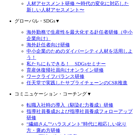
人材アセスメント研修 〜時代の変化に対応した
新しい人材アセスメント〜
グローバル・SDGs
▼
海外勤務で生産性を最大化する赴任者研修（中小
企業向け）
海外赴任者向け研修
中小企業のためのダイバーシティ人材を活用しよ
う！
私たちにもできる！ SDGsセミナー
育産休復帰社員向けオンライン研修
ワークライフバランス研修
任天堂で実践したサプライチェーンのCSR推進
コミニュケーション・コーチング
▼
転職入社時の導入（馴染む力養成）研修
指導社員養成および指導社員養成フォローアップ
研修
“繊細さん”“ハラスメント”時代に相応しい叱り
方・褒め方研修