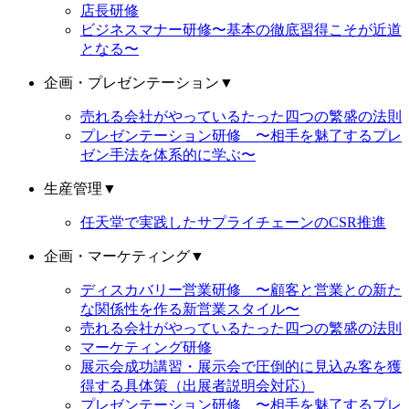
店長研修
ビジネスマナー研修〜基本の徹底習得こそが近道
となる〜
企画・プレゼンテーション
▼
売れる会社がやっているたった四つの繁盛の法則
プレゼンテーション研修 〜相手を魅了するプレ
ゼン手法を体系的に学ぶ〜
生産管理
▼
任天堂で実践したサプライチェーンのCSR推進
企画・マーケティング
▼
ディスカバリー営業研修 〜顧客と営業との新た
な関係性を作る新営業スタイル〜
売れる会社がやっているたった四つの繁盛の法則
マーケティング研修
展示会成功講習・展示会で圧倒的に見込み客を獲
得する具体策（出展者説明会対応）
プレゼンテーション研修 〜相手を魅了するプレ