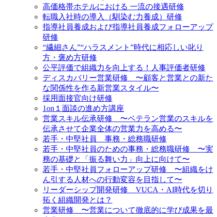
高価格帯ホテルにおける 一流の接遇研修
転職入社時の導入（馴染む力養成）研修
指導社員養成および指導社員養成フォローアップ
研修
“繊細さん”“ハラスメント”時代に相応しい叱り
方・褒め方研修
公平評価で組織力を向上する！人事評価者研修
ディスカバリー営業研修 〜顧客と営業との新た
な関係性を作る新営業スタイル〜
採用面接官向け研修
1on１面談の進め方講座
営業スキル伝承研修 〜ベテラン営業のスキルを
伝承させて企業全体の営業力を高める〜
若手・中堅社員 事務・総務職研修
若手・中堅社員のための事務・総務職研修 〜実
務の基礎と「振る舞い力」向上に向けて〜
若手・中堅社員フォローアップ研修 〜組織をけ
ん引する人材への行動変容を目指して〜
リーダーシップ開発研修 VUCA・AI時代を切り
拓く組織開発とは？
営業研修 〜営業について徹底的に学び成果を最