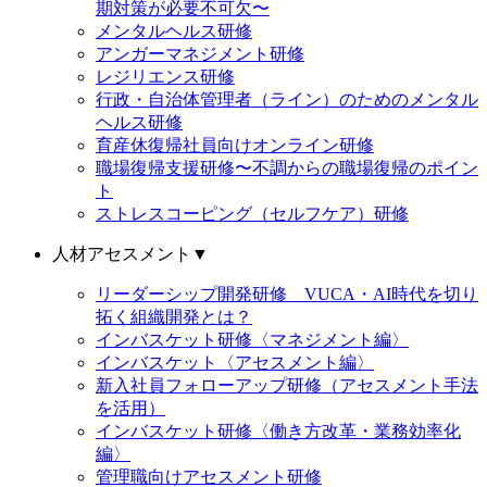
期対策が必要不可欠〜
メンタルヘルス研修
アンガーマネジメント研修
レジリエンス研修
行政・自治体管理者（ライン）のためのメンタル
ヘルス研修
育産休復帰社員向けオンライン研修
職場復帰支援研修〜不調からの職場復帰のポイン
ト
ストレスコーピング（セルフケア）研修
人材アセスメント
▼
リーダーシップ開発研修 VUCA・AI時代を切り
拓く組織開発とは？
インバスケット研修〈マネジメント編〉
インバスケット〈アセスメント編〉
新入社員フォローアップ研修（アセスメント手法
を活用）
インバスケット研修〈働き方改革・業務効率化
編〉
管理職向けアセスメント研修