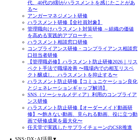
代、40代の8割がハラスメントを感じたことがあ
る〜
アンガーマネジメント研修
ハラスメント研修【全社員対象】
管理職向けハラスメント対策研修 ～組織の価値
を高める実践的アプローチ～
ハラスメント相談窓口研修
コンプライアンス研修・コンプライアンス相談窓
口担当者研修
【管理職必修】ハラスメント防止研修2026｜リス
ペクト手法で職場改善 〜職場内での相互リスペ
クト醸成し、ハラスメントを抑止する〜
ハラスメント防止研修【コミュニケーション良化
とジェネレーションギャップ解消】
SNS（ソーシャルメディア）利用のコンプライア
ンス研修
ハラスメント防止研修【オーダーメイド動画研
修】〜飽きない動画、見られる動画、役に立つ動
画で研修成果を最大化〜
任天堂で実践したサプライチェーンのCSR推進
SNS･DX･AI活用
▼