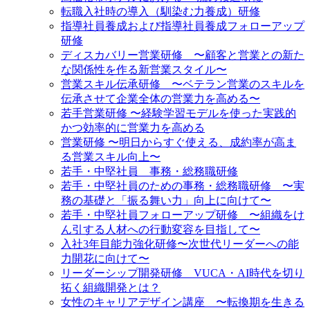
転職入社時の導入（馴染む力養成）研修
指導社員養成および指導社員養成フォローアップ
研修
ディスカバリー営業研修 〜顧客と営業との新た
な関係性を作る新営業スタイル〜
営業スキル伝承研修 〜ベテラン営業のスキルを
伝承させて企業全体の営業力を高める〜
若手営業研修 〜経験学習モデルを使った実践的
かつ効率的に営業力を高める
営業研修 〜明日からすぐ使える、成約率が高ま
る営業スキル向上〜
若手・中堅社員 事務・総務職研修
若手・中堅社員のための事務・総務職研修 〜実
務の基礎と「振る舞い力」向上に向けて〜
若手・中堅社員フォローアップ研修 〜組織をけ
ん引する人材への行動変容を目指して〜
入社3年目能力強化研修〜次世代リーダーへの能
力開花に向けて〜
リーダーシップ開発研修 VUCA・AI時代を切り
拓く組織開発とは？
女性のキャリアデザイン講座 〜転換期を生きる