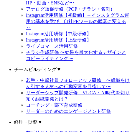
HP・動画・SNSなど〜
アナログ販促研修（POP・チラシ・名刺）
Instagram活用研修【初級編】～インスタグラム運
用の基本を学び、自社PRツールの武器に変える
～
Instagram活用研修【中級研修】
Instagram活用研修【上級研修】
ライブコマース活用研修
チラシ作成研修 〜効果を最大化するデザインと
コピーライティング〜
チームビルディング
▼
若手・中堅社員フォローアップ研修 〜組織をけ
ん引する人材への行動変容を目指して〜
リーダーシップ開発研修 VUCA・AI時代を切り
拓く組織開発とは？
コーチング・部下育成研修
リーダーのためのエンゲージメント研修
経理・財務
▼