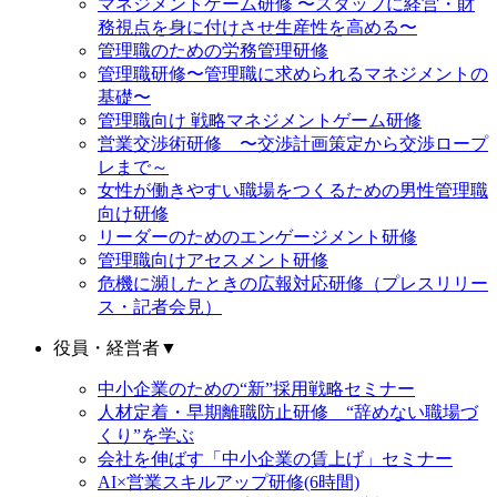
マネジメントゲーム研修 〜スタッフに経営・財
務視点を身に付けさせ生産性を高める〜
管理職のための労務管理研修
管理職研修〜管理職に求められるマネジメントの
基礎〜
管理職向け 戦略マネジメントゲーム研修
営業交渉術研修 〜交渉計画策定から交渉ロープ
レまで～
女性が働きやすい職場をつくるための男性管理職
向け研修
リーダーのためのエンゲージメント研修
管理職向けアセスメント研修
危機に瀕したときの広報対応研修（プレスリリー
ス・記者会見）
役員・経営者
▼
中小企業のための“新”採用戦略セミナー
人材定着・早期離職防止研修 “辞めない職場づ
くり”を学ぶ
会社を伸ばす「中小企業の賃上げ」セミナー
AI×営業スキルアップ研修(6時間)