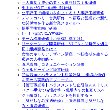
～人事制度成否の要～人事評価スキル研修
部下育成OJT・動機づけ研修
公平評価で組織力を向上する！人事評価者研修
ディスカバリー営業研修 〜顧客と営業との新た
な関係性を作る新営業スタイル〜
採用面接官向け研修
1on１面談の進め方講座
チーム構築研修【小規模組織向け】
リーダーシップ開発研修 VUCA・AI時代を切り
拓く組織開発とは？
女性のキャリアデザイン講座 〜転換期を生きる
私達の人生戦略〜
管理職向けコミュニケーション研修
ウェルビーイング経営研修
管理職向けハラスメント対策研修 ～組織の価値
を高める実践的アプローチ～
【管理職必修】ハラスメント防止研修2026｜リス
ペクト手法で職場改善 〜職場内での相互リスペ
クト醸成し、ハラスメントを抑止する〜
「身だしなみ接遇研修」「管理職向け身だしな
み・服装研修」