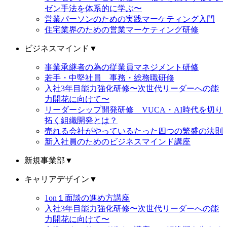
ゼン手法を体系的に学ぶ〜
営業パーソンのための実践マーケティング入門
住宅業界のための営業マーケティング研修
ビジネスマインド
▼
事業承継者の為の従業員マネジメント研修
若手・中堅社員 事務・総務職研修
入社3年目能力強化研修〜次世代リーダーへの能
力開花に向けて〜
リーダーシップ開発研修 VUCA・AI時代を切り
拓く組織開発とは？
売れる会社がやっているたった四つの繁盛の法則
新入社員のためのビジネスマインド講座
新規事業部
▼
キャリアデザイン
▼
1on１面談の進め方講座
入社3年目能力強化研修〜次世代リーダーへの能
力開花に向けて〜