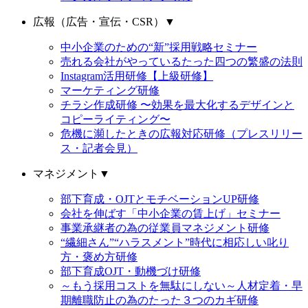
広報（広告・宣伝・CSR）
▼
中小企業のための“新”採用戦略セミナー
売れる会社がやっているたった四つの繁盛の法則
Instagram活用研修【上級研修】
マーケティング研修
チラシ作成研修 〜効果を最大化するデザインと
コピーライティング〜
危機に瀕したときの広報対応研修（プレスリリー
ス・記者会見）
マネジメント
▼
部下育成・OJTとモチベーションUP研修
会社を伸ばす「中小企業の賃上げ」セミナー
事業承継者の為の従業員マネジメント研修
“繊細さん”“ハラスメント”時代に相応しい叱り
方・褒め方研修
部下育成OJT・動機づけ研修
～もう採用コストを無駄にしない～人材定着・早
期離職防止の為のたった３つのカギ研修