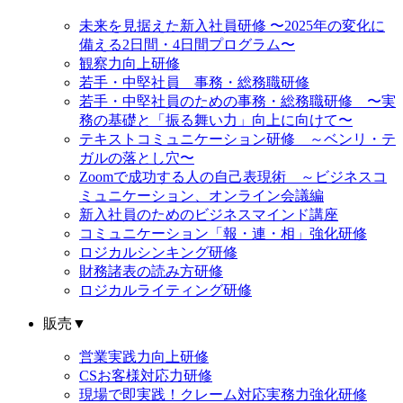
未来を見据えた新入社員研修 〜2025年の変化に
備える2日間・4日間プログラム〜
観察力向上研修
若手・中堅社員 事務・総務職研修
若手・中堅社員のための事務・総務職研修 〜実
務の基礎と「振る舞い力」向上に向けて〜
テキストコミュニケーション研修 ～ベンリ・テ
ガルの落とし穴〜
Zoomで成功する人の自己表現術 ～ビジネスコ
ミュニケーション、オンライン会議編
新入社員のためのビジネスマインド講座
コミュニケーション「報・連・相」強化研修
ロジカルシンキング研修
財務諸表の読み方研修
ロジカルライティング研修
販売
▼
営業実践力向上研修
CSお客様対応力研修
現場で即実践！クレーム対応実務力強化研修