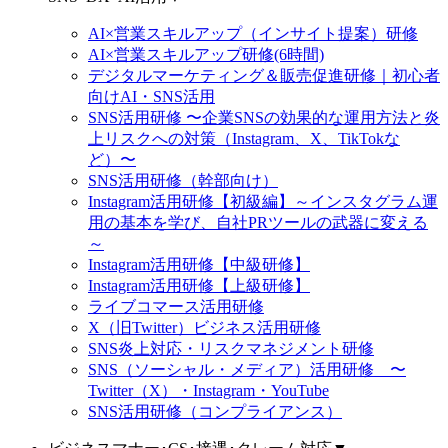
AI×営業スキルアップ（インサイト提案）研修
AI×営業スキルアップ研修(6時間)
デジタルマーケティング＆販売促進研修｜初心者
向けAI・SNS活用
SNS活用研修 〜企業SNSの効果的な運用方法と炎
上リスクへの対策（Instagram、X、TikTokな
ど）〜
SNS活用研修（幹部向け）
Instagram活用研修【初級編】～インスタグラム運
用の基本を学び、自社PRツールの武器に変える
～
Instagram活用研修【中級研修】
Instagram活用研修【上級研修】
ライブコマース活用研修
X（旧Twitter）ビジネス活用研修
SNS炎上対応・リスクマネジメント研修
SNS（ソーシャル・メディア）活用研修 〜
Twitter（X）・Instagram・YouTube
SNS活用研修（コンプライアンス）