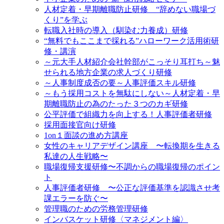
人材定着・早期離職防止研修 “辞めない職場づ
くり”を学ぶ
転職入社時の導入（馴染む力養成）研修
“無料でもここまで採れる”ハローワーク活用術研
修・講演
～元大手人材紹介会社幹部がこっそり耳打ち～魅
せられる地方企業の求人づくり研修
～人事制度成否の要～人事評価スキル研修
～もう採用コストを無駄にしない～人材定着・早
期離職防止の為のたった３つのカギ研修
公平評価で組織力を向上する！人事評価者研修
採用面接官向け研修
1on１面談の進め方講座
女性のキャリアデザイン講座 〜転換期を生きる
私達の人生戦略〜
職場復帰支援研修〜不調からの職場復帰のポイン
ト
人事評価者研修 〜公正な評価基準を認識させ考
課エラーを防ぐ〜
管理職のための労務管理研修
インバスケット研修〈マネジメント編〉