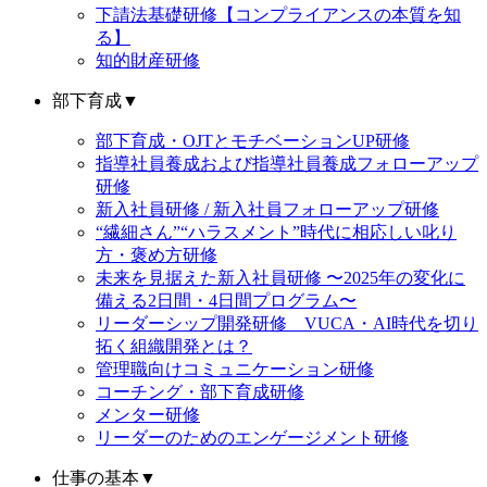
下請法基礎研修【コンプライアンスの本質を知
る】
知的財産研修
部下育成
▼
部下育成・OJTとモチベーションUP研修
指導社員養成および指導社員養成フォローアップ
研修
新入社員研修 / 新入社員フォローアップ研修
“繊細さん”“ハラスメント”時代に相応しい叱り
方・褒め方研修
未来を見据えた新入社員研修 〜2025年の変化に
備える2日間・4日間プログラム〜
リーダーシップ開発研修 VUCA・AI時代を切り
拓く組織開発とは？
管理職向けコミュニケーション研修
コーチング・部下育成研修
メンター研修
リーダーのためのエンゲージメント研修
仕事の基本
▼