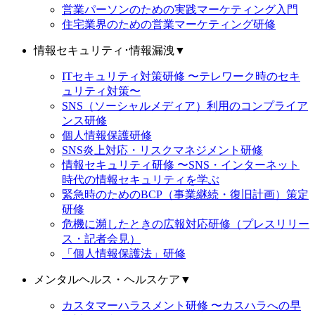
営業パーソンのための実践マーケティング入門
住宅業界のための営業マーケティング研修
情報セキュリティ･情報漏洩
▼
ITセキュリティ対策研修 〜テレワーク時のセキ
ュリティ対策〜
SNS（ソーシャルメディア）利用のコンプライア
ンス研修
個人情報保護研修
SNS炎上対応・リスクマネジメント研修
情報セキュリティ研修 〜SNS・インターネット
時代の情報セキュリティを学ぶ
緊急時のためのBCP（事業継続・復旧計画）策定
研修
危機に瀕したときの広報対応研修（プレスリリー
ス・記者会見）
「個人情報保護法」研修
メンタルヘルス・ヘルスケア
▼
カスタマーハラスメント研修 〜カスハラへの早