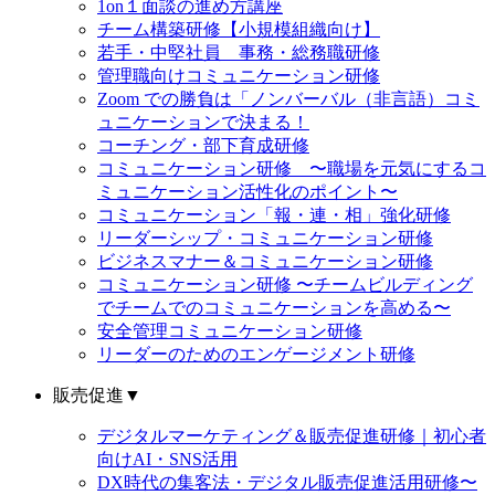
1on１面談の進め方講座
チーム構築研修【小規模組織向け】
若手・中堅社員 事務・総務職研修
管理職向けコミュニケーション研修
Zoom での勝負は「ノンバーバル（非言語）コミ
ュニケーションで決まる！
コーチング・部下育成研修
コミュニケーション研修 〜職場を元気にするコ
ミュニケーション活性化のポイント〜
コミュニケーション「報・連・相」強化研修
リーダーシップ・コミュニケーション研修
ビジネスマナー＆コミュニケーション研修
コミュニケーション研修 〜チームビルディング
でチームでのコミュニケーションを高める〜
安全管理コミュニケーション研修
リーダーのためのエンゲージメント研修
販売促進
▼
デジタルマーケティング＆販売促進研修｜初心者
向けAI・SNS活用
DX時代の集客法・デジタル販売促進活用研修〜