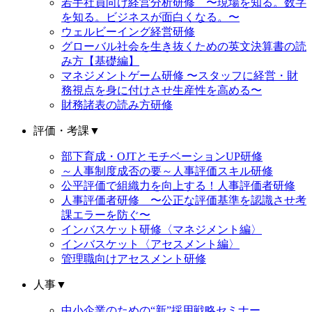
若手社員向け経営分析研修 〜現場を知る。数字
を知る。ビジネスが面白くなる。〜
ウェルビーイング経営研修
グローバル社会を生き抜くための英文決算書の読
み方【基礎編】
マネジメントゲーム研修 〜スタッフに経営・財
務視点を身に付けさせ生産性を高める〜
財務諸表の読み方研修
評価・考課
▼
部下育成・OJTとモチベーションUP研修
～人事制度成否の要～人事評価スキル研修
公平評価で組織力を向上する！人事評価者研修
人事評価者研修 〜公正な評価基準を認識させ考
課エラーを防ぐ〜
インバスケット研修〈マネジメント編〉
インバスケット〈アセスメント編〉
管理職向けアセスメント研修
人事
▼
中小企業のための“新”採用戦略セミナー