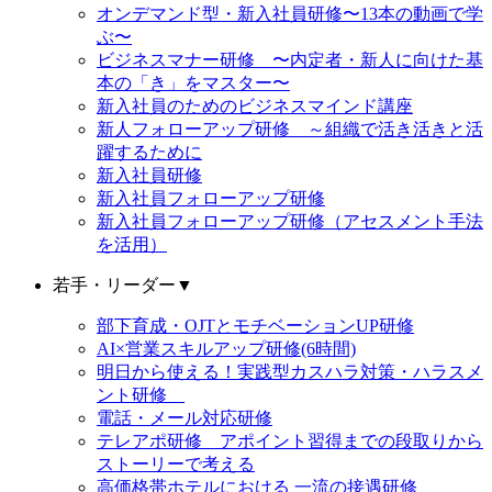
オンデマンド型・新入社員研修〜13本の動画で学
ぶ〜
ビジネスマナー研修 〜内定者・新人に向けた基
本の「き」をマスター〜
新入社員のためのビジネスマインド講座
新人フォローアップ研修 ～組織で活き活きと活
躍するために
新入社員研修
新入社員フォローアップ研修
新入社員フォローアップ研修（アセスメント手法
を活用）
若手・リーダー
▼
部下育成・OJTとモチベーションUP研修
AI×営業スキルアップ研修(6時間)
明日から使える！実践型カスハラ対策・ハラスメ
ント研修
電話・メール対応研修
テレアポ研修 アポイント習得までの段取りから
ストーリーで考える
高価格帯ホテルにおける 一流の接遇研修