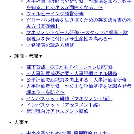
若手社員向け経営分析研修 〜現場を知る。数字
を知る。ビジネスが面白くなる。〜
ウェルビーイング経営研修
グローバル社会を生き抜くための英文決算書の読
み方【基礎編】
マネジメントゲーム研修 〜スタッフに経営・財
務視点を身に付けさせ生産性を高める〜
財務諸表の読み方研修
評価・考課
▼
部下育成・OJTとモチベーションUP研修
～人事制度成否の要～人事評価スキル研修
公平評価で組織力を向上する！人事評価者研修
人事評価者研修 〜公正な評価基準を認識させ考
課エラーを防ぐ〜
インバスケット研修〈マネジメント編〉
インバスケット〈アセスメント編〉
管理職向けアセスメント研修
人事
▼
中小企業のための“新”採用戦略セミナー