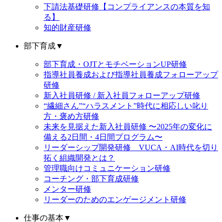
下請法基礎研修【コンプライアンスの本質を知
る】
知的財産研修
部下育成
▼
部下育成・OJTとモチベーションUP研修
指導社員養成および指導社員養成フォローアップ
研修
新入社員研修 / 新入社員フォローアップ研修
“繊細さん”“ハラスメント”時代に相応しい叱り
方・褒め方研修
未来を見据えた新入社員研修 〜2025年の変化に
備える2日間・4日間プログラム〜
リーダーシップ開発研修 VUCA・AI時代を切り
拓く組織開発とは？
管理職向けコミュニケーション研修
コーチング・部下育成研修
メンター研修
リーダーのためのエンゲージメント研修
仕事の基本
▼