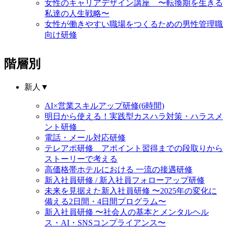
女性のキャリアデザイン講座 〜転換期を生きる
私達の人生戦略〜
女性が働きやすい職場をつくるための男性管理職
向け研修
階層別
新人
▼
AI×営業スキルアップ研修(6時間)
明日から使える！実践型カスハラ対策・ハラスメ
ント研修
電話・メール対応研修
テレアポ研修 アポイント習得までの段取りから
ストーリーで考える
高価格帯ホテルにおける 一流の接遇研修
新入社員研修 / 新入社員フォローアップ研修
未来を見据えた新入社員研修 〜2025年の変化に
備える2日間・4日間プログラム〜
新入社員研修 〜社会人の基本とメンタルヘル
ス・AI・SNSコンプライアンス〜