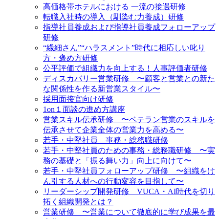
高価格帯ホテルにおける 一流の接遇研修
転職入社時の導入（馴染む力養成）研修
指導社員養成および指導社員養成フォローアップ
研修
“繊細さん”“ハラスメント”時代に相応しい叱り
方・褒め方研修
公平評価で組織力を向上する！人事評価者研修
ディスカバリー営業研修 〜顧客と営業との新た
な関係性を作る新営業スタイル〜
採用面接官向け研修
1on１面談の進め方講座
営業スキル伝承研修 〜ベテラン営業のスキルを
伝承させて企業全体の営業力を高める〜
若手・中堅社員 事務・総務職研修
若手・中堅社員のための事務・総務職研修 〜実
務の基礎と「振る舞い力」向上に向けて〜
若手・中堅社員フォローアップ研修 〜組織をけ
ん引する人材への行動変容を目指して〜
リーダーシップ開発研修 VUCA・AI時代を切り
拓く組織開発とは？
営業研修 〜営業について徹底的に学び成果を最