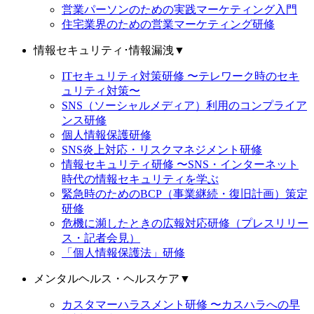
営業パーソンのための実践マーケティング入門
住宅業界のための営業マーケティング研修
情報セキュリティ･情報漏洩
▼
ITセキュリティ対策研修 〜テレワーク時のセキ
ュリティ対策〜
SNS（ソーシャルメディア）利用のコンプライア
ンス研修
個人情報保護研修
SNS炎上対応・リスクマネジメント研修
情報セキュリティ研修 〜SNS・インターネット
時代の情報セキュリティを学ぶ
緊急時のためのBCP（事業継続・復旧計画）策定
研修
危機に瀕したときの広報対応研修（プレスリリー
ス・記者会見）
「個人情報保護法」研修
メンタルヘルス・ヘルスケア
▼
カスタマーハラスメント研修 〜カスハラへの早