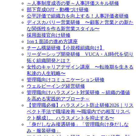
～人事制度成否の要～人事評価スキル研修
部下育成OJT・動機づけ研修
公平評価で組織力を向上する！人事評価者研修
ディスカバリー営業研修 〜顧客と営業との新た
な関係性を作る新営業スタイル〜
採用面接官向け研修
1on１面談の進め方講座
チーム構築研修【小規模組織向け】
リーダーシップ開発研修 VUCA・AI時代を切り
拓く組織開発とは？
女性のキャリアデザイン講座 〜転換期を生きる
私達の人生戦略〜
管理職向けコミュニケーション研修
ウェルビーイング経営研修
管理職向けハラスメント対策研修 ～組織の価値
を高める実践的アプローチ～
【管理職必修】ハラスメント防止研修2026｜リス
ペクト手法で職場改善 〜職場内での相互リスペ
クト醸成し、ハラスメントを抑止する〜
「身だしなみ接遇研修」「管理職向け身だしな
み・服装研修」