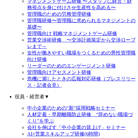
マネジメントゲーム研修 〜スタッフに経営・財
務視点を身に付けさせ生産性を高める〜
管理職のための労務管理研修
管理職研修〜管理職に求められるマネジメントの
基礎〜
管理職向け 戦略マネジメントゲーム研修
営業交渉術研修 〜交渉計画策定から交渉ロープ
レまで～
女性が働きやすい職場をつくるための男性管理職
向け研修
リーダーのためのエンゲージメント研修
管理職向けアセスメント研修
危機に瀕したときの広報対応研修（プレスリリー
ス・記者会見）
役員・経営者
▼
中小企業のための“新”採用戦略セミナー
人材定着・早期離職防止研修 “辞めない職場づ
くり”を学ぶ
会社を伸ばす「中小企業の賃上げ」セミナー
AI×営業スキルアップ研修(6時間)