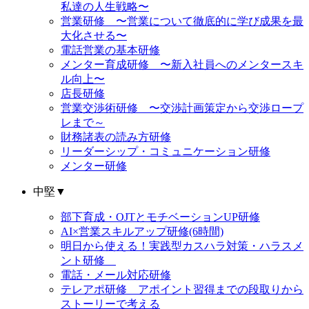
私達の人生戦略〜
営業研修 〜営業について徹底的に学び成果を最
大化させる〜
電話営業の基本研修
メンター育成研修 〜新入社員へのメンタースキ
ル向上〜
店長研修
営業交渉術研修 〜交渉計画策定から交渉ロープ
レまで～
財務諸表の読み方研修
リーダーシップ・コミュニケーション研修
メンター研修
中堅
▼
部下育成・OJTとモチベーションUP研修
AI×営業スキルアップ研修(6時間)
明日から使える！実践型カスハラ対策・ハラスメ
ント研修
電話・メール対応研修
テレアポ研修 アポイント習得までの段取りから
ストーリーで考える