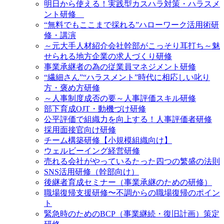
明日から使える！実践型カスハラ対策・ハラスメ
ント研修
“無料でもここまで採れる”ハローワーク活用術研
修・講演
～元大手人材紹介会社幹部がこっそり耳打ち～魅
せられる地方企業の求人づくり研修
事業承継者の為の従業員マネジメント研修
“繊細さん”“ハラスメント”時代に相応しい叱り
方・褒め方研修
～人事制度成否の要～人事評価スキル研修
部下育成OJT・動機づけ研修
公平評価で組織力を向上する！人事評価者研修
採用面接官向け研修
チーム構築研修【小規模組織向け】
ウェルビーイング経営研修
売れる会社がやっているたった四つの繁盛の法則
SNS活用研修（幹部向け）
後継者育成セミナー（事業承継のための研修）
職場復帰支援研修〜不調からの職場復帰のポイン
ト
緊急時のためのBCP（事業継続・復旧計画）策定