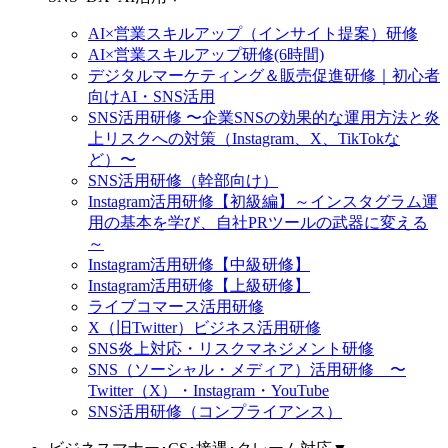
AI×営業スキルアップ（インサイト提案）研修
AI×営業スキルアップ研修(6時間)
デジタルマーケティング＆販売促進研修｜初心者
向けAI・SNS活用
SNS活用研修 〜企業SNSの効果的な運用方法と炎
上リスクへの対策（Instagram、X、TikTokな
ど）〜
SNS活用研修（幹部向け）
Instagram活用研修【初級編】～インスタグラム運
用の基本を学び、自社PRツールの武器に変える
～
Instagram活用研修【中級研修】
Instagram活用研修【上級研修】
ライブコマース活用研修
X（旧Twitter）ビジネス活用研修
SNS炎上対応・リスクマネジメント研修
SNS（ソーシャル・メディア）活用研修 〜
Twitter（X）・Instagram・YouTube
SNS活用研修（コンプライアンス）