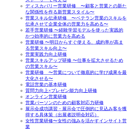
ディスカバリー営業研修 〜顧客と営業との新た
な関係性を作る新営業スタイル〜
営業スキル伝承研修 〜ベテラン営業のスキルを
伝承させて企業全体の営業力を高める〜
若手営業研修 〜経験学習モデルを使った実践的
かつ効率的に営業力を高める
営業研修 〜明日からすぐ使える、成約率が高ま
る営業スキル向上〜
営業実践力向上研修
営業スキルアップ研修 〜仕事を拡大させるため
の営業スキル〜
営業研修 〜営業について徹底的に学び成果を最
大化させる〜
電話営業の基本研修
質問力向上×プレゼン能力向上研修
オンライン営業研修
営業パーソンのための顧客対応力研修
展示会成功講習・展示会で圧倒的に見込み客を獲
得する具体策（出展者説明会対応）
女性営業研修〜女性の強みを活かすインサイト営
業