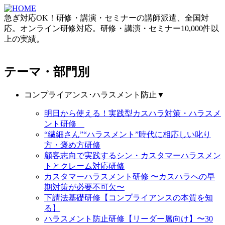
急ぎ対応OK！研修・講演・セミナーの講師派遣、全国対
応。オンライン研修対応。研修・講演・セミナー10,000件以
上の実績。
テーマ・部門別
コンプライアンス･ハラスメント防止
▼
明日から使える！実践型カスハラ対策・ハラスメ
ント研修
“繊細さん”“ハラスメント”時代に相応しい叱り
方・褒め方研修
顧客志向で実践するシン・カスタマーハラスメン
トとクレーム対応研修
カスタマーハラスメント研修 〜カスハラへの早
期対策が必要不可欠〜
下請法基礎研修【コンプライアンスの本質を知
る】
ハラスメント防止研修【リーダー層向け】〜30