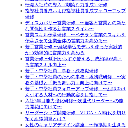
転職入社時の導入（馴染む力養成）研修
指導社員養成および指導社員養成フォローアップ
研修
ディスカバリー営業研修 〜顧客と営業との新た
な関係性を作る新営業スタイル〜
営業スキル伝承研修 〜ベテラン営業のスキルを
伝承させて企業全体の営業力を高める〜
若手営業研修 〜経験学習モデルを使った実践的
かつ効率的に営業力を高める
営業研修 〜明日からすぐ使える、成約率が高ま
る営業スキル向上〜
若手・中堅社員 事務・総務職研修
若手・中堅社員のための事務・総務職研修 〜実
務の基礎と「振る舞い力」向上に向けて〜
若手・中堅社員フォローアップ研修 〜組織をけ
ん引する人材への行動変容を目指して〜
入社3年目能力強化研修〜次世代リーダーへの能
力開花に向けて〜
リーダーシップ開発研修 VUCA・AI時代を切り
拓く組織開発とは？
女性のキャリアデザイン講座 〜転換期を生きる