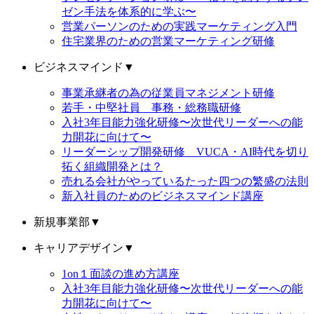
ゼン手法を体系的に学ぶ〜
営業パーソンのための実践マーケティング入門
住宅業界のための営業マーケティング研修
ビジネスマインド
▼
事業承継者の為の従業員マネジメント研修
若手・中堅社員 事務・総務職研修
入社3年目能力強化研修〜次世代リーダーへの能
力開花に向けて〜
リーダーシップ開発研修 VUCA・AI時代を切り
拓く組織開発とは？
売れる会社がやっているたった四つの繁盛の法則
新入社員のためのビジネスマインド講座
新規事業部
▼
キャリアデザイン
▼
1on１面談の進め方講座
入社3年目能力強化研修〜次世代リーダーへの能
力開花に向けて〜