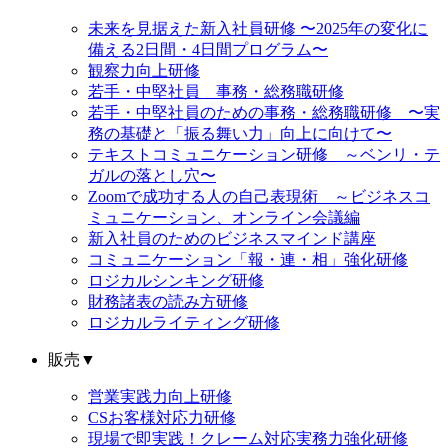
未来を見据えた新入社員研修 〜2025年の変化に
備える2日間・4日間プログラム〜
観察力向上研修
若手・中堅社員 事務・総務職研修
若手・中堅社員のための事務・総務職研修 〜実
務の基礎と「振る舞い力」向上に向けて〜
テキストコミュニケーション研修 ～ベンリ・テ
ガルの落とし穴〜
Zoomで成功する人の自己表現術 ～ビジネスコ
ミュニケーション、オンライン会議編
新入社員のためのビジネスマインド講座
コミュニケーション「報・連・相」強化研修
ロジカルシンキング研修
財務諸表の読み方研修
ロジカルライティング研修
販売
▼
営業実践力向上研修
CSお客様対応力研修
現場で即実践！クレーム対応実務力強化研修