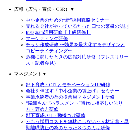
広報（広告・宣伝・CSR）
▼
中小企業のための“新”採用戦略セミナー
売れる会社がやっているたった四つの繁盛の法則
Instagram活用研修【上級研修】
マーケティング研修
チラシ作成研修 〜効果を最大化するデザインと
コピーライティング〜
危機に瀕したときの広報対応研修（プレスリリー
ス・記者会見）
マネジメント
▼
部下育成・OJTとモチベーションUP研修
会社を伸ばす「中小企業の賃上げ」セミナー
事業承継者の為の従業員マネジメント研修
“繊細さん”“ハラスメント”時代に相応しい叱り
方・褒め方研修
部下育成OJT・動機づけ研修
～もう採用コストを無駄にしない～人材定着・早
期離職防止の為のたった３つのカギ研修