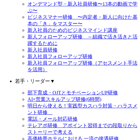
オンデマンド型・新入社員研修〜13本の動画で学
ぶ〜
ビジネスマナー研修 〜内定者・新人に向けた基
本の「き」をマスター〜
新入社員のためのビジネスマインド講座
新人フォローアップ研修 ～組織で活き活きと活
躍するために
新入社員研修
新入社員フォローアップ研修
新入社員フォローアップ研修（アセスメント手法
を活用）
若手・リーダー
▼
部下育成・OJTとモチベーションUP研修
AI×営業スキルアップ研修(6時間)
明日から使える！実践型カスハラ対策・ハラスメ
ント研修
電話・メール対応研修
テレアポ研修 アポイント習得までの段取りから
ストーリーで考える
高価格帯ホテルにおける 一流の接遇研修