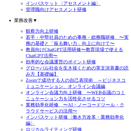
インバスケット〈アセスメント編〉
管理職向けアセスメント研修
業務改善
▼
観察力向上研修
若手・中堅社員のための事務・総務職研修 〜実
務の基礎と「振る舞い力」向上に向けて〜
教員向けChatGPT活用研修〜教育現場で使える
ChatGPT活用〜
効率的な会議運営のポイント研修
グローバル社会を生き抜くための英文決算書の読
み方【基礎編】
Zoomで成功する人の自己表現術 ～ビジネスコ
ミュニケーション、オンライン会議編
オンライン会議力向上研修 〜WEB会議のコミ
ニュケーション力を活性化させるコツ
業務効率化研修 〜AI・ノーコードツール・ク
ラウドサービスの活用〜
インバスケット研修〈働き方改革・業務効率化
編〉
ロジカルライティング研修