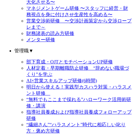
大化させる〜
マネジメントゲーム研修 〜スタッフに経営・財
務視点を身に付けさせ生産性を高める〜
営業交渉術研修 〜交渉計画策定から交渉ロープ
レまで～
財務諸表の読み方研修
メンター研修
管理職
▼
部下育成・OJTとモチベーションUP研修
人材定着・早期離職防止研修 “辞めない職場づ
くり”を学ぶ
AI×営業スキルアップ研修(6時間)
明日から使える！実践型カスハラ対策・ハラスメ
ント研修
“無料でもここまで採れる”ハローワーク活用術研
修・講演
指導社員養成および指導社員養成フォローアップ
研修
“繊細さん”“ハラスメント”時代に相応しい叱り
方・褒め方研修