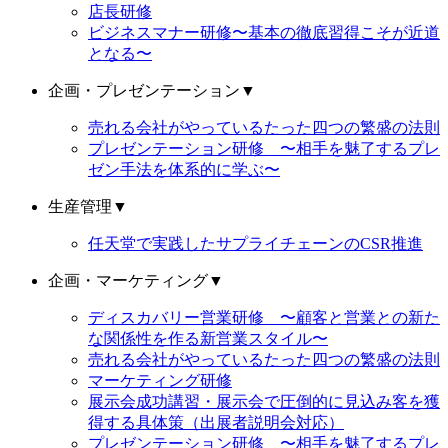
店長研修
ビジネスマナー研修〜基本の徹底習得こそが近道
となる〜
企画・プレゼンテーション
▼
売れる会社がやっているたった四つの繁盛の法則
プレゼンテーション研修 〜相手を魅了するプレ
ゼン手法を体系的に学ぶ〜
生産管理
▼
任天堂で実践したサプライチェーンのCSR推進
企画・マーケティング
▼
ディスカバリー営業研修 〜顧客と営業との新た
な関係性を作る新営業スタイル〜
売れる会社がやっているたった四つの繁盛の法則
マーケティング研修
展示会成功講習・展示会で圧倒的に見込み客を獲
得する具体策（出展者説明会対応）
プレゼンテーション研修 〜相手を魅了するプレ