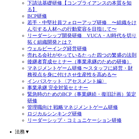
下請法基礎研修【コンプライアンスの本質を知
る】
BCP研修
若手・中堅社員フォローアップ研修 〜組織をけ
ん引する人材への行動変容を目指して〜
リーダーシップ開発研修 VUCA・AI時代を切り
拓く組織開発とは？
ウェルビーイング経営研修
売れる会社がやっているたった四つの繁盛の法則
後継者育成セミナー（事業承継のための研修）
マネジメントゲーム研修 〜スタッフに経営・財
務視点を身に付けさせ生産性を高める〜
インバスケット〈アセスメント編〉
事業承継 完全対策セミナー
緊急時のためのBCP（事業継続・復旧計画）策定
研修
管理職向け 戦略マネジメントゲーム研修
ロジカルシンキング研修
リーダーシップ・コミュニケーション研修
法務
▼