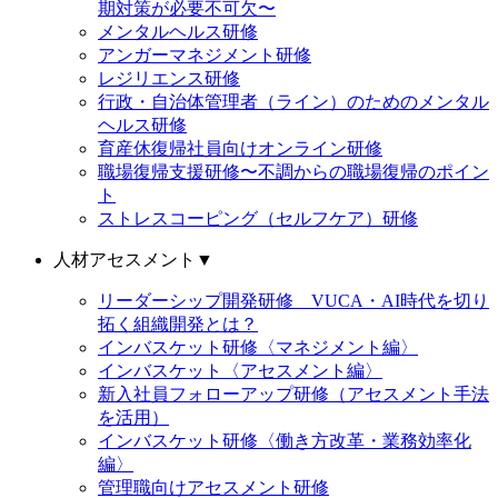
期対策が必要不可欠〜
メンタルヘルス研修
アンガーマネジメント研修
レジリエンス研修
行政・自治体管理者（ライン）のためのメンタル
ヘルス研修
育産休復帰社員向けオンライン研修
職場復帰支援研修〜不調からの職場復帰のポイン
ト
ストレスコーピング（セルフケア）研修
人材アセスメント
▼
リーダーシップ開発研修 VUCA・AI時代を切り
拓く組織開発とは？
インバスケット研修〈マネジメント編〉
インバスケット〈アセスメント編〉
新入社員フォローアップ研修（アセスメント手法
を活用）
インバスケット研修〈働き方改革・業務効率化
編〉
管理職向けアセスメント研修