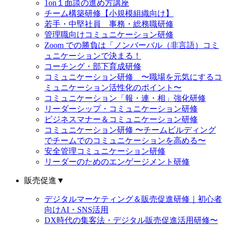
1on１面談の進め方講座
チーム構築研修【小規模組織向け】
若手・中堅社員 事務・総務職研修
管理職向けコミュニケーション研修
Zoom での勝負は「ノンバーバル（非言語）コミ
ュニケーションで決まる！
コーチング・部下育成研修
コミュニケーション研修 〜職場を元気にするコ
ミュニケーション活性化のポイント〜
コミュニケーション「報・連・相」強化研修
リーダーシップ・コミュニケーション研修
ビジネスマナー＆コミュニケーション研修
コミュニケーション研修 〜チームビルディング
でチームでのコミュニケーションを高める〜
安全管理コミュニケーション研修
リーダーのためのエンゲージメント研修
販売促進
▼
デジタルマーケティング＆販売促進研修｜初心者
向けAI・SNS活用
DX時代の集客法・デジタル販売促進活用研修〜