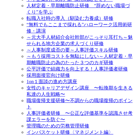
人材定着・早期離職防止研修 “辞めない職場づ
くり”を学ぶ
転職入社時の導入（馴染む力養成）研修
“無料でもここまで採れる”ハローワーク活用術研
修・講演
～元大手人材紹介会社幹部がこっそり耳打ち～魅
せられる地方企業の求人づくり研修
～人事制度成否の要～人事評価スキル研修
～もう採用コストを無駄にしない～人材定着・早
期離職防止の為のたった３つのカギ研修
公平評価で組織力を向上する！人事評価者研修
採用面接官向け研修
1on１面談の進め方講座
女性のキャリアデザイン講座 〜転換期を生きる
私達の人生戦略〜
職場復帰支援研修〜不調からの職場復帰のポイン
ト
人事評価者研修 〜公正な評価基準を認識させ考
課エラーを防ぐ〜
管理職のための労務管理研修
インバスケット研修〈マネジメント編〉