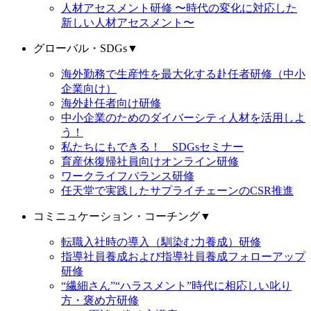
人材アセスメント研修 〜時代の変化に対応した
新しい人材アセスメント〜
グローバル・SDGs
▼
海外勤務で生産性を最大化する赴任者研修（中小
企業向け）
海外赴任者向け研修
中小企業のためのダイバーシティ人材を活用しよ
う！
私たちにもできる！ SDGsセミナー
育産休復帰社員向けオンライン研修
ワークライフバランス研修
任天堂で実践したサプライチェーンのCSR推進
コミニュケーション・コーチング
▼
転職入社時の導入（馴染む力養成）研修
指導社員養成および指導社員養成フォローアップ
研修
“繊細さん”“ハラスメント”時代に相応しい叱り
方・褒め方研修