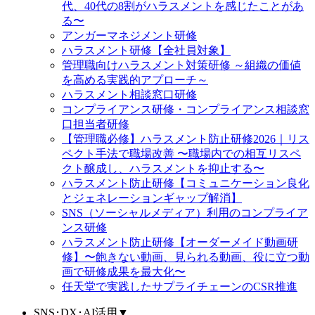
代、40代の8割がハラスメントを感じたことがあ
る〜
アンガーマネジメント研修
ハラスメント研修【全社員対象】
管理職向けハラスメント対策研修 ～組織の価値
を高める実践的アプローチ～
ハラスメント相談窓口研修
コンプライアンス研修・コンプライアンス相談窓
口担当者研修
【管理職必修】ハラスメント防止研修2026｜リス
ペクト手法で職場改善 〜職場内での相互リスペ
クト醸成し、ハラスメントを抑止する〜
ハラスメント防止研修【コミュニケーション良化
とジェネレーションギャップ解消】
SNS（ソーシャルメディア）利用のコンプライア
ンス研修
ハラスメント防止研修【オーダーメイド動画研
修】〜飽きない動画、見られる動画、役に立つ動
画で研修成果を最大化〜
任天堂で実践したサプライチェーンのCSR推進
SNS･DX･AI活用
▼