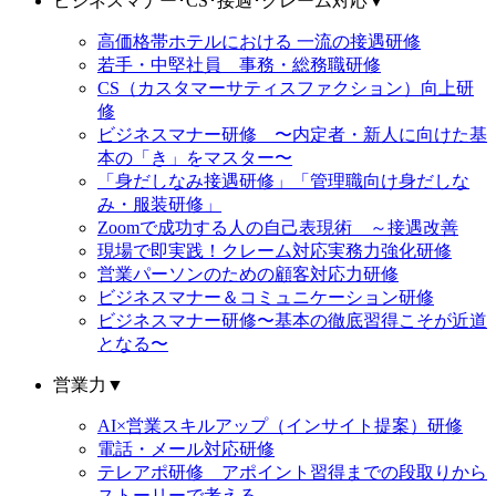
ビジネスマナー･CS･接遇･クレーム対応
▼
高価格帯ホテルにおける 一流の接遇研修
若手・中堅社員 事務・総務職研修
CS（カスタマーサティスファクション）向上研
修
ビジネスマナー研修 〜内定者・新人に向けた基
本の「き」をマスター〜
「身だしなみ接遇研修」「管理職向け身だしな
み・服装研修」
Zoomで成功する人の自己表現術 ～接遇改善
現場で即実践！クレーム対応実務力強化研修
営業パーソンのための顧客対応力研修
ビジネスマナー＆コミュニケーション研修
ビジネスマナー研修〜基本の徹底習得こそが近道
となる〜
営業力
▼
AI×営業スキルアップ（インサイト提案）研修
電話・メール対応研修
テレアポ研修 アポイント習得までの段取りから
ストーリーで考える