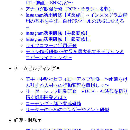
HP・動画・SNSなど〜
アナログ販促研修（POP・チラシ・名刺）
Instagram活用研修【初級編】～インスタグラム運
用の基本を学び、自社PRツールの武器に変える
～
Instagram活用研修【中級研修】
Instagram活用研修【上級研修】
ライブコマース活用研修
チラシ作成研修 〜効果を最大化するデザインと
コピーライティング〜
チームビルディング
▼
若手・中堅社員フォローアップ研修 〜組織をけ
ん引する人材への行動変容を目指して〜
リーダーシップ開発研修 VUCA・AI時代を切り
拓く組織開発とは？
コーチング・部下育成研修
リーダーのためのエンゲージメント研修
経理・財務
▼