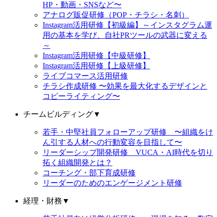
HP・動画・SNSなど〜
アナログ販促研修（POP・チラシ・名刺）
Instagram活用研修【初級編】～インスタグラム運
用の基本を学び、自社PRツールの武器に変える
～
Instagram活用研修【中級研修】
Instagram活用研修【上級研修】
ライブコマース活用研修
チラシ作成研修 〜効果を最大化するデザインと
コピーライティング〜
チームビルディング
▼
若手・中堅社員フォローアップ研修 〜組織をけ
ん引する人材への行動変容を目指して〜
リーダーシップ開発研修 VUCA・AI時代を切り
拓く組織開発とは？
コーチング・部下育成研修
リーダーのためのエンゲージメント研修
経理・財務
▼