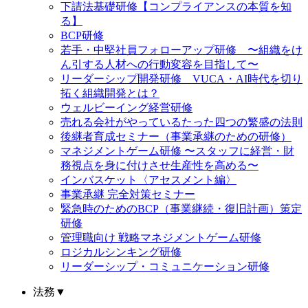
下請法基礎研修【コンプライアンスの本質を知
る】
BCP研修
若手・中堅社員フォローアップ研修 〜組織をけ
ん引する人材への行動変容を目指して〜
リーダーシップ開発研修 VUCA・AI時代を切り
拓く組織開発とは？
ウェルビーイング経営研修
売れる会社がやっているたった四つの繁盛の法則
後継者育成セミナー（事業承継のための研修）
マネジメントゲーム研修 〜スタッフに経営・財
務視点を身に付けさせ生産性を高める〜
インバスケット〈アセスメント編〉
事業承継 完全対策セミナー
緊急時のためのBCP（事業継続・復旧計画）策定
研修
管理職向け 戦略マネジメントゲーム研修
ロジカルシンキング研修
リーダーシップ・コミュニケーション研修
法務
▼