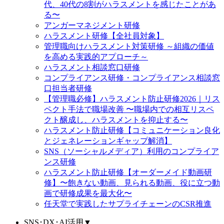
代、40代の8割がハラスメントを感じたことがあ
る〜
アンガーマネジメント研修
ハラスメント研修【全社員対象】
管理職向けハラスメント対策研修 ～組織の価値
を高める実践的アプローチ～
ハラスメント相談窓口研修
コンプライアンス研修・コンプライアンス相談窓
口担当者研修
【管理職必修】ハラスメント防止研修2026｜リス
ペクト手法で職場改善 〜職場内での相互リスペ
クト醸成し、ハラスメントを抑止する〜
ハラスメント防止研修【コミュニケーション良化
とジェネレーションギャップ解消】
SNS（ソーシャルメディア）利用のコンプライア
ンス研修
ハラスメント防止研修【オーダーメイド動画研
修】〜飽きない動画、見られる動画、役に立つ動
画で研修成果を最大化〜
任天堂で実践したサプライチェーンのCSR推進
SNS･DX･AI活用
▼