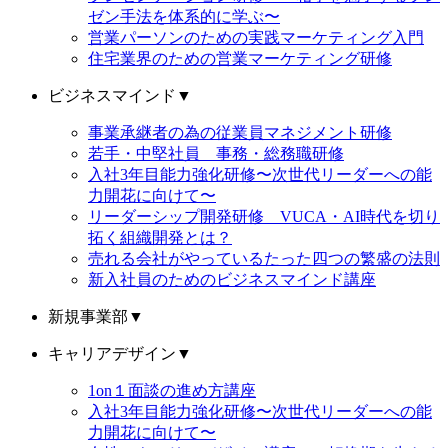
ゼン手法を体系的に学ぶ〜
営業パーソンのための実践マーケティング入門
住宅業界のための営業マーケティング研修
ビジネスマインド
▼
事業承継者の為の従業員マネジメント研修
若手・中堅社員 事務・総務職研修
入社3年目能力強化研修〜次世代リーダーへの能
力開花に向けて〜
リーダーシップ開発研修 VUCA・AI時代を切り
拓く組織開発とは？
売れる会社がやっているたった四つの繁盛の法則
新入社員のためのビジネスマインド講座
新規事業部
▼
キャリアデザイン
▼
1on１面談の進め方講座
入社3年目能力強化研修〜次世代リーダーへの能
力開花に向けて〜