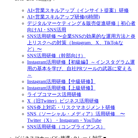
AI×営業スキルアップ（インサイト提案）研修
AI×営業スキルアップ研修(6時間)
デジタルマーケティング＆販売促進研修｜初心者
向けAI・SNS活用
SNS活用研修 〜企業SNSの効果的な運用方法と炎
上リスクへの対策（Instagram、X、TikTokな
ど）〜
SNS活用研修（幹部向け）
Instagram活用研修【初級編】～インスタグラム運
用の基本を学び、自社PRツールの武器に変える
～
Instagram活用研修【中級研修】
Instagram活用研修【上級研修】
ライブコマース活用研修
X（旧Twitter）ビジネス活用研修
SNS炎上対応・リスクマネジメント研修
SNS（ソーシャル・メディア）活用研修 〜
Twitter（X）・Instagram・YouTube
SNS活用研修（コンプライアンス）