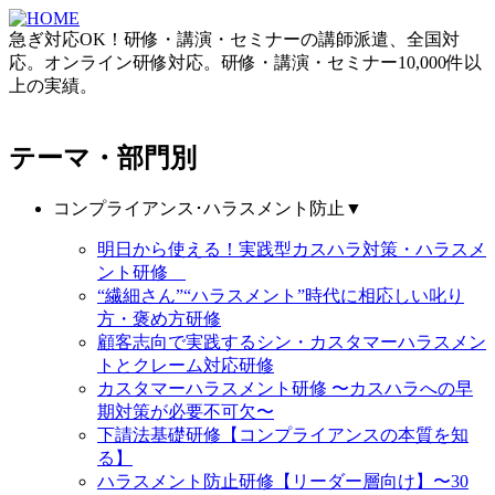
急ぎ対応OK！研修・講演・セミナーの講師派遣、全国対
応。オンライン研修対応。研修・講演・セミナー10,000件以
上の実績。
テーマ・部門別
コンプライアンス･ハラスメント防止
▼
明日から使える！実践型カスハラ対策・ハラスメ
ント研修
“繊細さん”“ハラスメント”時代に相応しい叱り
方・褒め方研修
顧客志向で実践するシン・カスタマーハラスメン
トとクレーム対応研修
カスタマーハラスメント研修 〜カスハラへの早
期対策が必要不可欠〜
下請法基礎研修【コンプライアンスの本質を知
る】
ハラスメント防止研修【リーダー層向け】〜30