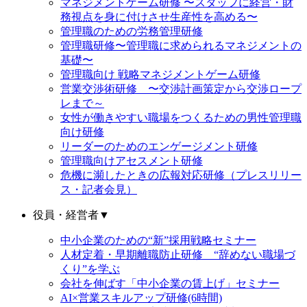
マネジメントゲーム研修 〜スタッフに経営・財
務視点を身に付けさせ生産性を高める〜
管理職のための労務管理研修
管理職研修〜管理職に求められるマネジメントの
基礎〜
管理職向け 戦略マネジメントゲーム研修
営業交渉術研修 〜交渉計画策定から交渉ロープ
レまで～
女性が働きやすい職場をつくるための男性管理職
向け研修
リーダーのためのエンゲージメント研修
管理職向けアセスメント研修
危機に瀕したときの広報対応研修（プレスリリー
ス・記者会見）
役員・経営者
▼
中小企業のための“新”採用戦略セミナー
人材定着・早期離職防止研修 “辞めない職場づ
くり”を学ぶ
会社を伸ばす「中小企業の賃上げ」セミナー
AI×営業スキルアップ研修(6時間)