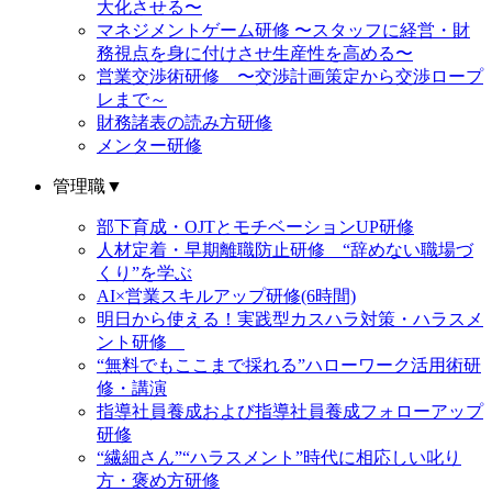
大化させる〜
マネジメントゲーム研修 〜スタッフに経営・財
務視点を身に付けさせ生産性を高める〜
営業交渉術研修 〜交渉計画策定から交渉ロープ
レまで～
財務諸表の読み方研修
メンター研修
管理職
▼
部下育成・OJTとモチベーションUP研修
人材定着・早期離職防止研修 “辞めない職場づ
くり”を学ぶ
AI×営業スキルアップ研修(6時間)
明日から使える！実践型カスハラ対策・ハラスメ
ント研修
“無料でもここまで採れる”ハローワーク活用術研
修・講演
指導社員養成および指導社員養成フォローアップ
研修
“繊細さん”“ハラスメント”時代に相応しい叱り
方・褒め方研修