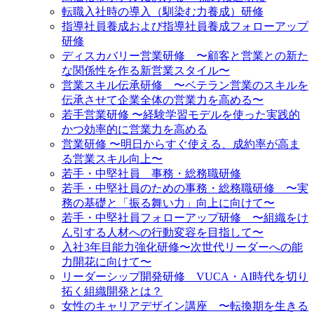
転職入社時の導入（馴染む力養成）研修
指導社員養成および指導社員養成フォローアップ
研修
ディスカバリー営業研修 〜顧客と営業との新た
な関係性を作る新営業スタイル〜
営業スキル伝承研修 〜ベテラン営業のスキルを
伝承させて企業全体の営業力を高める〜
若手営業研修 〜経験学習モデルを使った実践的
かつ効率的に営業力を高める
営業研修 〜明日からすぐ使える、成約率が高ま
る営業スキル向上〜
若手・中堅社員 事務・総務職研修
若手・中堅社員のための事務・総務職研修 〜実
務の基礎と「振る舞い力」向上に向けて〜
若手・中堅社員フォローアップ研修 〜組織をけ
ん引する人材への行動変容を目指して〜
入社3年目能力強化研修〜次世代リーダーへの能
力開花に向けて〜
リーダーシップ開発研修 VUCA・AI時代を切り
拓く組織開発とは？
女性のキャリアデザイン講座 〜転換期を生きる