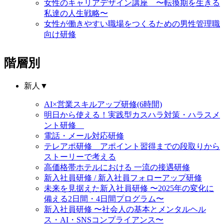
女性のキャリアデザイン講座 〜転換期を生きる
私達の人生戦略〜
女性が働きやすい職場をつくるための男性管理職
向け研修
階層別
新人
▼
AI×営業スキルアップ研修(6時間)
明日から使える！実践型カスハラ対策・ハラスメ
ント研修
電話・メール対応研修
テレアポ研修 アポイント習得までの段取りから
ストーリーで考える
高価格帯ホテルにおける 一流の接遇研修
新入社員研修 / 新入社員フォローアップ研修
未来を見据えた新入社員研修 〜2025年の変化に
備える2日間・4日間プログラム〜
新入社員研修 〜社会人の基本とメンタルヘル
ス・AI・SNSコンプライアンス〜