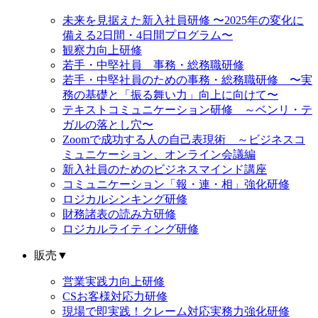
未来を見据えた新入社員研修 〜2025年の変化に
備える2日間・4日間プログラム〜
観察力向上研修
若手・中堅社員 事務・総務職研修
若手・中堅社員のための事務・総務職研修 〜実
務の基礎と「振る舞い力」向上に向けて〜
テキストコミュニケーション研修 ～ベンリ・テ
ガルの落とし穴〜
Zoomで成功する人の自己表現術 ～ビジネスコ
ミュニケーション、オンライン会議編
新入社員のためのビジネスマインド講座
コミュニケーション「報・連・相」強化研修
ロジカルシンキング研修
財務諸表の読み方研修
ロジカルライティング研修
販売
▼
営業実践力向上研修
CSお客様対応力研修
現場で即実践！クレーム対応実務力強化研修