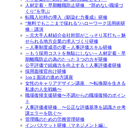
人材定着・早期離職防止研修 “辞めない職場づ
くり”を学ぶ
転職入社時の導入（馴染む力養成）研修
“無料でもここまで採れる”ハローワーク活用術研
修・講演
～元大手人材紹介会社幹部がこっそり耳打ち～魅
せられる地方企業の求人づくり研修
～人事制度成否の要～人事評価スキル研修
～もう採用コストを無駄にしない～人材定着・早
期離職防止の為のたった３つのカギ研修
公平評価で組織力を向上する！人事評価者研修
採用面接官向け研修
1on１面談の進め方講座
女性のキャリアデザイン講座 〜転換期を生きる
私達の人生戦略〜
職場復帰支援研修〜不調からの職場復帰のポイン
ト
人事評価者研修 〜公正な評価基準を認識させ考
課エラーを防ぐ〜
管理職のための労務管理研修
インバスケット研修〈マネジメント編〉