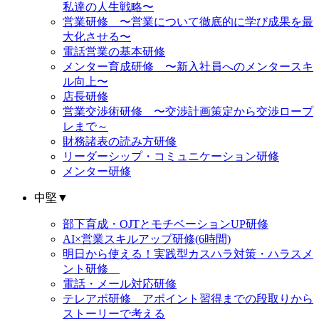
私達の人生戦略〜
営業研修 〜営業について徹底的に学び成果を最
大化させる〜
電話営業の基本研修
メンター育成研修 〜新入社員へのメンタースキ
ル向上〜
店長研修
営業交渉術研修 〜交渉計画策定から交渉ロープ
レまで～
財務諸表の読み方研修
リーダーシップ・コミュニケーション研修
メンター研修
中堅
▼
部下育成・OJTとモチベーションUP研修
AI×営業スキルアップ研修(6時間)
明日から使える！実践型カスハラ対策・ハラスメ
ント研修
電話・メール対応研修
テレアポ研修 アポイント習得までの段取りから
ストーリーで考える