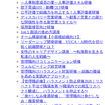
～人事制度成否の要～人事評価スキル研修
部下育成OJT・動機づけ研修
公平評価で組織力を向上する！人事評価者研修
ディスカバリー営業研修 〜顧客と営業との新た
な関係性を作る新営業スタイル〜
採用面接官向け研修
1on１面談の進め方講座
チーム構築研修【小規模組織向け】
リーダーシップ開発研修 VUCA・AI時代を切り
拓く組織開発とは？
女性のキャリアデザイン講座 〜転換期を生きる
私達の人生戦略〜
管理職向けコミュニケーション研修
ウェルビーイング経営研修
管理職向けハラスメント対策研修 ～組織の価値
を高める実践的アプローチ～
【管理職必修】ハラスメント防止研修2026｜リス
ペクト手法で職場改善 〜職場内での相互リスペ
クト醸成し、ハラスメントを抑止する〜
「身だしなみ接遇研修」「管理職向け身だしな
み・服装研修」