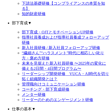
下請法基礎研修【コンプライアンスの本質を知
る】
知的財産研修
部下育成
▼
部下育成・OJTとモチベーションUP研修
指導社員養成および指導社員養成フォローアップ
研修
新入社員研修 / 新入社員フォローアップ研修
“繊細さん”“ハラスメント”時代に相応しい叱り
方・褒め方研修
未来を見据えた新入社員研修 〜2025年の変化に
備える2日間・4日間プログラム〜
リーダーシップ開発研修 VUCA・AI時代を切り
拓く組織開発とは？
管理職向けコミュニケーション研修
コーチング・部下育成研修
メンター研修
リーダーのためのエンゲージメント研修
仕事の基本
▼