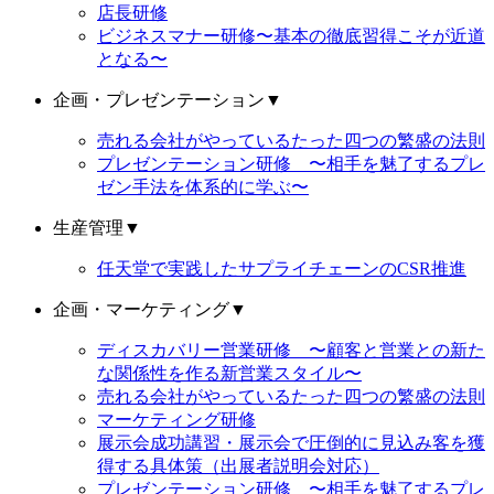
店長研修
ビジネスマナー研修〜基本の徹底習得こそが近道
となる〜
企画・プレゼンテーション
▼
売れる会社がやっているたった四つの繁盛の法則
プレゼンテーション研修 〜相手を魅了するプレ
ゼン手法を体系的に学ぶ〜
生産管理
▼
任天堂で実践したサプライチェーンのCSR推進
企画・マーケティング
▼
ディスカバリー営業研修 〜顧客と営業との新た
な関係性を作る新営業スタイル〜
売れる会社がやっているたった四つの繁盛の法則
マーケティング研修
展示会成功講習・展示会で圧倒的に見込み客を獲
得する具体策（出展者説明会対応）
プレゼンテーション研修 〜相手を魅了するプレ