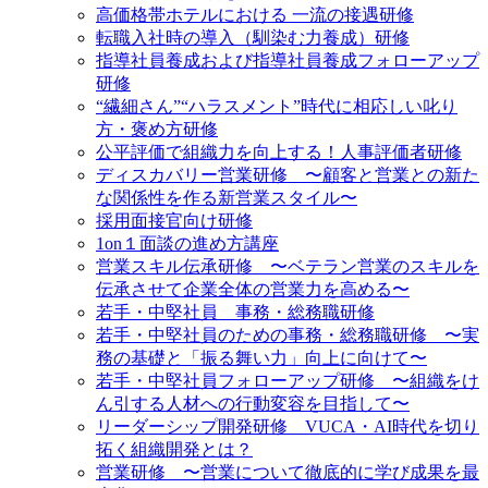
高価格帯ホテルにおける 一流の接遇研修
転職入社時の導入（馴染む力養成）研修
指導社員養成および指導社員養成フォローアップ
研修
“繊細さん”“ハラスメント”時代に相応しい叱り
方・褒め方研修
公平評価で組織力を向上する！人事評価者研修
ディスカバリー営業研修 〜顧客と営業との新た
な関係性を作る新営業スタイル〜
採用面接官向け研修
1on１面談の進め方講座
営業スキル伝承研修 〜ベテラン営業のスキルを
伝承させて企業全体の営業力を高める〜
若手・中堅社員 事務・総務職研修
若手・中堅社員のための事務・総務職研修 〜実
務の基礎と「振る舞い力」向上に向けて〜
若手・中堅社員フォローアップ研修 〜組織をけ
ん引する人材への行動変容を目指して〜
リーダーシップ開発研修 VUCA・AI時代を切り
拓く組織開発とは？
営業研修 〜営業について徹底的に学び成果を最