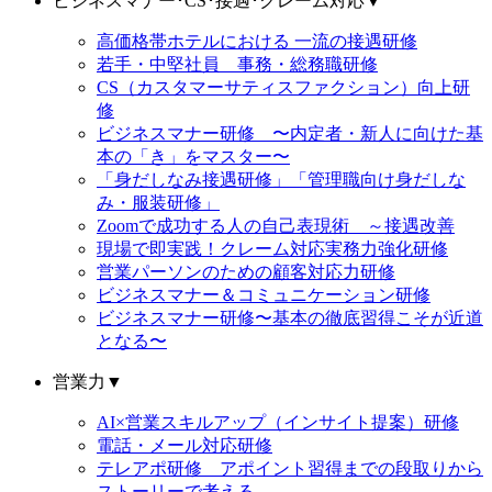
ビジネスマナー･CS･接遇･クレーム対応
▼
高価格帯ホテルにおける 一流の接遇研修
若手・中堅社員 事務・総務職研修
CS（カスタマーサティスファクション）向上研
修
ビジネスマナー研修 〜内定者・新人に向けた基
本の「き」をマスター〜
「身だしなみ接遇研修」「管理職向け身だしな
み・服装研修」
Zoomで成功する人の自己表現術 ～接遇改善
現場で即実践！クレーム対応実務力強化研修
営業パーソンのための顧客対応力研修
ビジネスマナー＆コミュニケーション研修
ビジネスマナー研修〜基本の徹底習得こそが近道
となる〜
営業力
▼
AI×営業スキルアップ（インサイト提案）研修
電話・メール対応研修
テレアポ研修 アポイント習得までの段取りから
ストーリーで考える