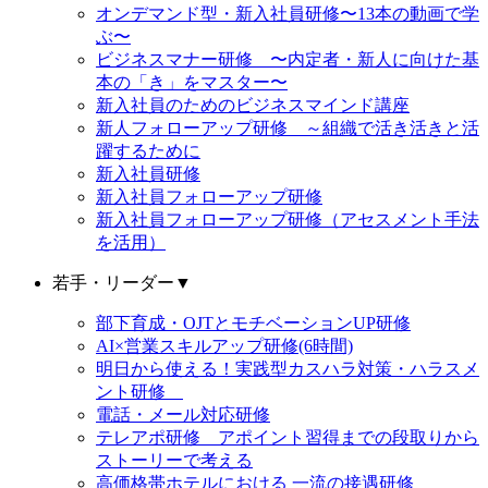
オンデマンド型・新入社員研修〜13本の動画で学
ぶ〜
ビジネスマナー研修 〜内定者・新人に向けた基
本の「き」をマスター〜
新入社員のためのビジネスマインド講座
新人フォローアップ研修 ～組織で活き活きと活
躍するために
新入社員研修
新入社員フォローアップ研修
新入社員フォローアップ研修（アセスメント手法
を活用）
若手・リーダー
▼
部下育成・OJTとモチベーションUP研修
AI×営業スキルアップ研修(6時間)
明日から使える！実践型カスハラ対策・ハラスメ
ント研修
電話・メール対応研修
テレアポ研修 アポイント習得までの段取りから
ストーリーで考える
高価格帯ホテルにおける 一流の接遇研修