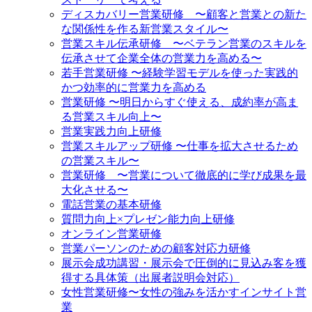
ディスカバリー営業研修 〜顧客と営業との新た
な関係性を作る新営業スタイル〜
営業スキル伝承研修 〜ベテラン営業のスキルを
伝承させて企業全体の営業力を高める〜
若手営業研修 〜経験学習モデルを使った実践的
かつ効率的に営業力を高める
営業研修 〜明日からすぐ使える、成約率が高ま
る営業スキル向上〜
営業実践力向上研修
営業スキルアップ研修 〜仕事を拡大させるため
の営業スキル〜
営業研修 〜営業について徹底的に学び成果を最
大化させる〜
電話営業の基本研修
質問力向上×プレゼン能力向上研修
オンライン営業研修
営業パーソンのための顧客対応力研修
展示会成功講習・展示会で圧倒的に見込み客を獲
得する具体策（出展者説明会対応）
女性営業研修〜女性の強みを活かすインサイト営
業