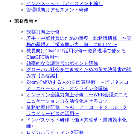
インバスケット〈アセスメント編〉
管理職向けアセスメント研修
業務改善
▼
観察力向上研修
若手・中堅社員のための事務・総務職研修 〜実
務の基礎と「振る舞い力」向上に向けて〜
教員向けChatGPT活用研修〜教育現場で使える
ChatGPT活用〜
効率的な会議運営のポイント研修
グローバル社会を生き抜くための英文決算書の読
み方【基礎編】
Zoomで成功する人の自己表現術 ～ビジネスコ
ミュニケーション、オンライン会議編
オンライン会議力向上研修 〜WEB会議のコミ
ニュケーション力を活性化させるコツ
業務効率化研修 〜AI・ノーコードツール・ク
ラウドサービスの活用〜
インバスケット研修〈働き方改革・業務効率化
編〉
ロジカルライティング研修