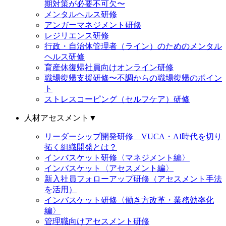
期対策が必要不可欠〜
メンタルヘルス研修
アンガーマネジメント研修
レジリエンス研修
行政・自治体管理者（ライン）のためのメンタル
ヘルス研修
育産休復帰社員向けオンライン研修
職場復帰支援研修〜不調からの職場復帰のポイン
ト
ストレスコーピング（セルフケア）研修
人材アセスメント
▼
リーダーシップ開発研修 VUCA・AI時代を切り
拓く組織開発とは？
インバスケット研修〈マネジメント編〉
インバスケット〈アセスメント編〉
新入社員フォローアップ研修（アセスメント手法
を活用）
インバスケット研修〈働き方改革・業務効率化
編〉
管理職向けアセスメント研修