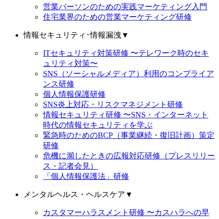
営業パーソンのための実践マーケティング入門
住宅業界のための営業マーケティング研修
情報セキュリティ･情報漏洩
▼
ITセキュリティ対策研修 〜テレワーク時のセキ
ュリティ対策〜
SNS（ソーシャルメディア）利用のコンプライア
ンス研修
個人情報保護研修
SNS炎上対応・リスクマネジメント研修
情報セキュリティ研修 〜SNS・インターネット
時代の情報セキュリティを学ぶ
緊急時のためのBCP（事業継続・復旧計画）策定
研修
危機に瀕したときの広報対応研修（プレスリリー
ス・記者会見）
「個人情報保護法」研修
メンタルヘルス・ヘルスケア
▼
カスタマーハラスメント研修 〜カスハラへの早