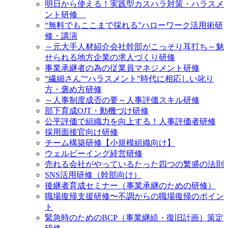
明日から使える！実践型カスハラ対策・ハラスメ
ント研修
“無料でもここまで採れる”ハローワーク活用術研
修・講演
～元大手人材紹介会社幹部がこっそり耳打ち～魅
せられる地方企業の求人づくり研修
事業承継者の為の従業員マネジメント研修
“繊細さん”“ハラスメント”時代に相応しい叱り
方・褒め方研修
～人事制度成否の要～人事評価スキル研修
部下育成OJT・動機づけ研修
公平評価で組織力を向上する！人事評価者研修
採用面接官向け研修
チーム構築研修【小規模組織向け】
ウェルビーイング経営研修
売れる会社がやっているたった四つの繁盛の法則
SNS活用研修（幹部向け）
後継者育成セミナー（事業承継のための研修）
職場復帰支援研修〜不調からの職場復帰のポイン
ト
緊急時のためのBCP（事業継続・復旧計画）策定