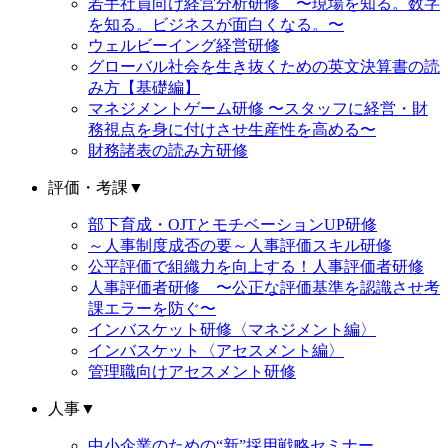
若手社員向け経営分析研修 〜現場を知る。数字
を知る。ビジネスが面白くなる。〜
ウェルビーイング経営研修
グローバル社会を生き抜くための英文決算書の読
み方【基礎編】
マネジメントゲーム研修 〜スタッフに経営・財
務視点を身に付けさせ生産性を高める〜
財務諸表の読み方研修
評価・考課
▼
部下育成・OJTとモチベーションUP研修
～人事制度成否の要～人事評価スキル研修
公平評価で組織力を向上する！人事評価者研修
人事評価者研修 〜公正な評価基準を認識させ考
課エラーを防ぐ〜
インバスケット研修〈マネジメント編〉
インバスケット〈アセスメント編〉
管理職向けアセスメント研修
人事
▼
中小企業のための“新”採用戦略セミナー