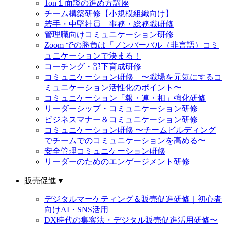
1on１面談の進め方講座
チーム構築研修【小規模組織向け】
若手・中堅社員 事務・総務職研修
管理職向けコミュニケーション研修
Zoom での勝負は「ノンバーバル（非言語）コミ
ュニケーションで決まる！
コーチング・部下育成研修
コミュニケーション研修 〜職場を元気にするコ
ミュニケーション活性化のポイント〜
コミュニケーション「報・連・相」強化研修
リーダーシップ・コミュニケーション研修
ビジネスマナー＆コミュニケーション研修
コミュニケーション研修 〜チームビルディング
でチームでのコミュニケーションを高める〜
安全管理コミュニケーション研修
リーダーのためのエンゲージメント研修
販売促進
▼
デジタルマーケティング＆販売促進研修｜初心者
向けAI・SNS活用
DX時代の集客法・デジタル販売促進活用研修〜