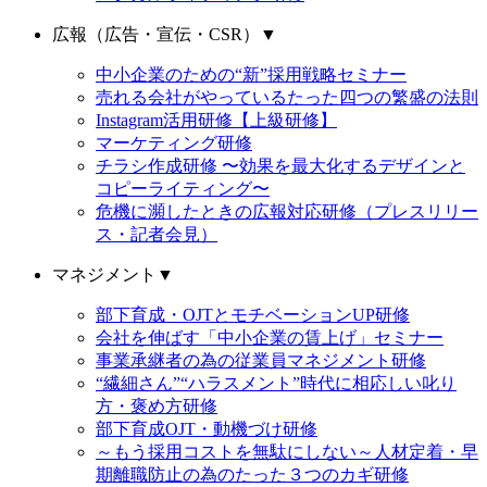
広報（広告・宣伝・CSR）
▼
中小企業のための“新”採用戦略セミナー
売れる会社がやっているたった四つの繁盛の法則
Instagram活用研修【上級研修】
マーケティング研修
チラシ作成研修 〜効果を最大化するデザインと
コピーライティング〜
危機に瀕したときの広報対応研修（プレスリリー
ス・記者会見）
マネジメント
▼
部下育成・OJTとモチベーションUP研修
会社を伸ばす「中小企業の賃上げ」セミナー
事業承継者の為の従業員マネジメント研修
“繊細さん”“ハラスメント”時代に相応しい叱り
方・褒め方研修
部下育成OJT・動機づけ研修
～もう採用コストを無駄にしない～人材定着・早
期離職防止の為のたった３つのカギ研修