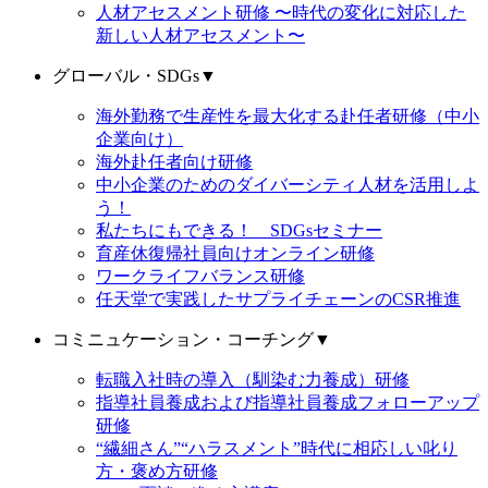
人材アセスメント研修 〜時代の変化に対応した
新しい人材アセスメント〜
グローバル・SDGs
▼
海外勤務で生産性を最大化する赴任者研修（中小
企業向け）
海外赴任者向け研修
中小企業のためのダイバーシティ人材を活用しよ
う！
私たちにもできる！ SDGsセミナー
育産休復帰社員向けオンライン研修
ワークライフバランス研修
任天堂で実践したサプライチェーンのCSR推進
コミニュケーション・コーチング
▼
転職入社時の導入（馴染む力養成）研修
指導社員養成および指導社員養成フォローアップ
研修
“繊細さん”“ハラスメント”時代に相応しい叱り
方・褒め方研修