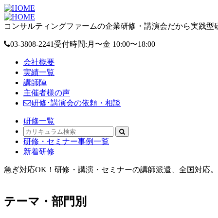
コンサルティングファームの企業研修・講演会だから実践型研
03-3808-2241
受付時間:月〜金 10:00〜18:00
会社概要
実績一覧
講師陣
主催者様の声
研修･講演会の依頼・相談
研修一覧
研修・セミナー事例一覧
新着研修
急ぎ対応OK！研修・講演・セミナーの講師派遣、全国対応。オ
テーマ・部門別