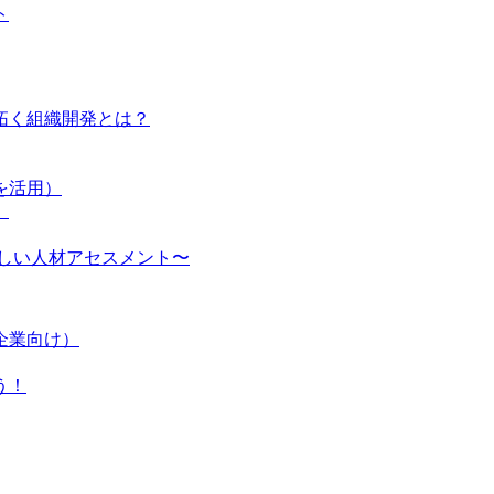
ト
り拓く組織開発とは？
を活用）
〉
しい人材アセスメント〜
企業向け）
う！