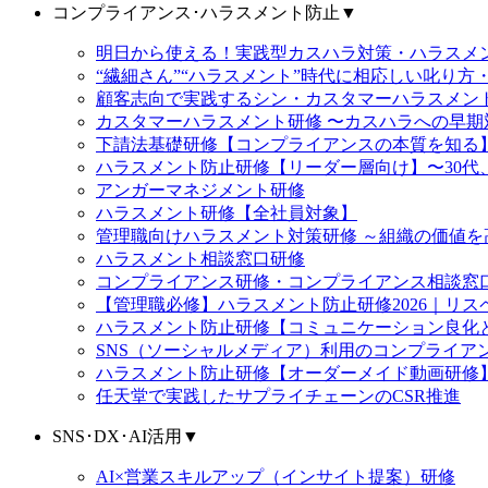
コンプライアンス･ハラスメント防止
▼
明日から使える！実践型カスハラ対策・ハラス
“繊細さん”“ハラスメント”時代に相応しい叱り方
顧客志向で実践するシン・カスタマーハラスメン
カスタマーハラスメント研修 〜カスハラへの早期
下請法基礎研修【コンプライアンスの本質を知る
ハラスメント防止研修【リーダー層向け】〜30代
アンガーマネジメント研修
ハラスメント研修【全社員対象】
管理職向けハラスメント対策研修 ～組織の価値
ハラスメント相談窓口研修
コンプライアンス研修・コンプライアンス相談窓
【管理職必修】ハラスメント防止研修2026｜リ
ハラスメント防止研修【コミュニケーション良化
SNS（ソーシャルメディア）利用のコンプライア
ハラスメント防止研修【オーダーメイド動画研修
任天堂で実践したサプライチェーンのCSR推進
SNS･DX･AI活用
▼
AI×営業スキルアップ（インサイト提案）研修