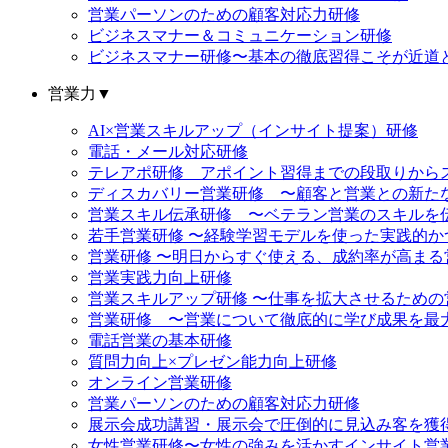
営業パーソンのための顧客対応力研修
ビジネスマナー＆コミュニケーション研修
ビジネスマナー研修〜基本の徹底習得こそが近道
営業力
▼
AI×営業スキルアップ（インサイト提案）研修
電話・メール対応研修
テレアポ研修 アポイント習得までの段取りから
ディスカバリー営業研修 〜顧客と営業との新た
営業スキル伝承研修 〜ベテラン営業のスキルを
若手営業研修 〜経験学習モデルを使った実践的
営業研修 〜明日からすぐ使える、成約率が高まる
営業実践力向上研修
営業スキルアップ研修 〜仕事を拡大させるための
営業研修 〜営業について徹底的に学び成果を最
電話営業の基本研修
質問力向上×プレゼン能力向上研修
オンライン営業研修
営業パーソンのための顧客対応力研修
展示会成功講習・展示会で圧倒的に見込み客を獲
女性営業研修〜女性の強みを活かすインサイト営