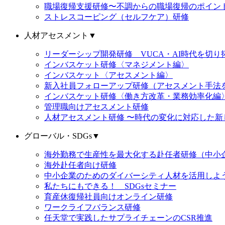
職場復帰支援研修〜不調からの職場復帰のポイン
ストレスコーピング（セルフケア）研修
人材アセスメント
▼
リーダーシップ開発研修 VUCA・AI時代を切
インバスケット研修〈マネジメント編〉
インバスケット〈アセスメント編〉
新入社員フォローアップ研修（アセスメント手法
インバスケット研修〈働き方改革・業務効率化編
管理職向けアセスメント研修
人材アセスメント研修 〜時代の変化に対応した新
グローバル・SDGs
▼
海外勤務で生産性を最大化する赴任者研修（中小
海外赴任者向け研修
中小企業のためのダイバーシティ人材を活用しよ
私たちにもできる！ SDGsセミナー
育産休復帰社員向けオンライン研修
ワークライフバランス研修
任天堂で実践したサプライチェーンのCSR推進