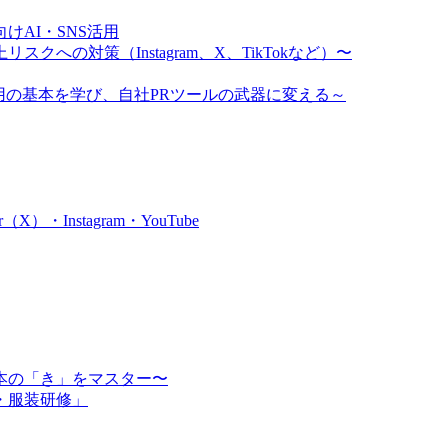
AI・SNS活用
クへの対策（Instagram、X、TikTokなど）〜
ム運用の基本を学び、自社PRツールの武器に変える～
・Instagram・YouTube
本の「き」をマスター〜
・服装研修」