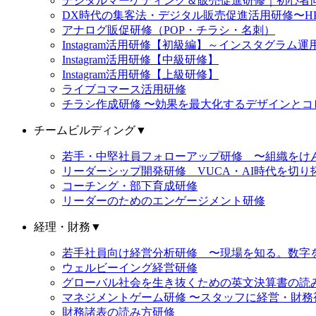
デジタルマーケティング＆販売促進研修｜初心者向け
DX時代の集客法・デジタル販売促進活用研修〜HP
アナログ販促研修（POP・チラシ・名刺）
Instagram活用研修【初級編】～インスタグラ
Instagram活用研修【中級研修】
Instagram活用研修【上級研修】
ライブコマース活用研修
チラシ作成研修 〜効果を最大化するデザインとコ
チームビルディング
▼
若手・中堅社員フォローアップ研修 〜組織をけ
リーダーシップ開発研修 VUCA・AI時代を切
コーチング・部下育成研修
リーダーのためのエンゲージメント研修
経理・財務
▼
若手社員向け経営分析研修 〜現場を知る。数字
ウェルビーイング経営研修
グローバル社会を生き抜くための英文決算書の読
マネジメントゲーム研修 〜スタッフに経営・財
財務諸表の読み方研修