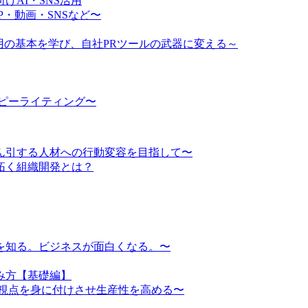
AI・SNS活用
・動画・SNSなど〜
ム運用の基本を学び、自社PRツールの武器に変える～
ピーライティング〜
ん引する人材への行動変容を目指して〜
り拓く組織開発とは？
を知る。ビジネスが面白くなる。〜
み方【基礎編】
務視点を身に付けさせ生産性を高める〜