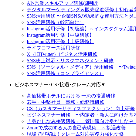
AI×営業スキルアップ研修(6時間)
デジタルマーケティング＆販売促進研修｜初心者向け
SNS活用研修 〜企業SNSの効果的な運用方法と炎上リス
SNS活用研修（幹部向け）
Instagram活用研修【初級編】～インスタグラ
Instagram活用研修【中級研修】
Instagram活用研修【上級研修】
ライブコマース活用研修
X（旧Twitter）ビジネス活用研修
SNS炎上対応・リスクマネジメント研修
SNS（ソーシャル・メディア）活用研修 〜Twitter（X）
SNS活用研修（コンプライアンス）
ビジネスマナー･CS･接遇･クレーム対応
▼
高価格帯ホテルにおける 一流の接遇研修
若手・中堅社員 事務・総務職研修
CS（カスタマーサティスファクション）向上研修
ビジネスマナー研修 〜内定者・新人に向けた基
「身だしなみ接遇研修」「管理職向け身だしなみ
Zoomで成功する人の自己表現術 ～接遇改善
現場で即実践！クレーム対応実務力強化研修