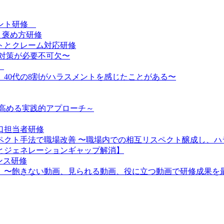
メント研修
・褒め方研修
トとクレーム対応研修
対策が必要不可欠〜
】
、40代の8割がハラスメントを感じたことがある〜
を高める実践的アプローチ～
口担当者研修
スペクト手法で職場改善 〜職場内での相互リスペクト醸成し、
とジェネレーションギャップ解消】
ンス研修
】〜飽きない動画、見られる動画、役に立つ動画で研修成果を