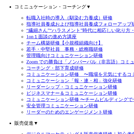
コミニュケーション・コーチング
▼
転職入社時の導入（馴染む力養成）研修
指導社員養成および指導社員養成フォローアップ
“繊細さん”“ハラスメント”時代に相応しい叱り方
1on１面談の進め方講座
チーム構築研修【小規模組織向け】
若手・中堅社員 事務・総務職研修
管理職向けコミュニケーション研修
Zoom での勝負は「ノンバーバル（非言語）コミ
コーチング・部下育成研修
コミュニケーション研修 〜職場を元気にするコ
コミュニケーション「報・連・相」強化研修
リーダーシップ・コミュニケーション研修
ビジネスマナー＆コミュニケーション研修
コミュニケーション研修 〜チームビルディング
安全管理コミュニケーション研修
リーダーのためのエンゲージメント研修
販売促進
▼