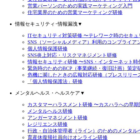
営業パーソンのための実践マーケティング入門
住宅業界のための営業マーケティング研修
情報セキュリティ･情報漏洩
▼
ITセキュリティ対策研修 〜テレワーク時のセキ
SNS（ソーシャルメディア）利用のコンプライア
個人情報保護研修
SNS炎上対応・リスクマネジメント研修
情報セキュリティ研修 〜SNS・インターネット
緊急時のためのBCP（事業継続・復旧計画）策定
危機に瀕したときの広報対応研修（プレスリリー
「個人情報保護法」研修
メンタルヘルス・ヘルスケア
▼
カスタマーハラスメント研修 〜カスハラへの早期
メンタルヘルス研修
アンガーマネジメント研修
レジリエンス研修
行政・自治体管理者（ライン）のためのメンタル
育産休復帰社員向けオンライン研修